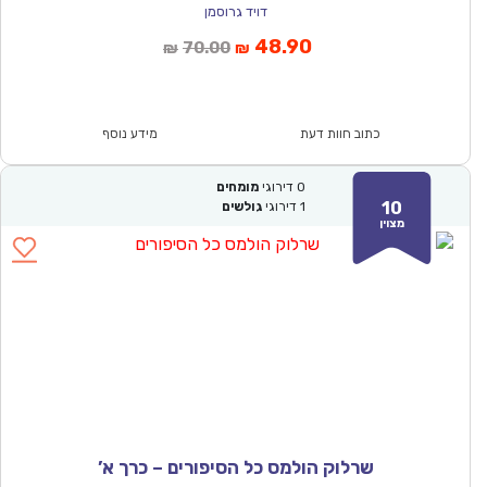
דויד גרוסמן
המחיר
המחיר
48.90
70.00
₪
₪
הנוכחי
המקורי
הוא:
היה:
₪70.00.
₪48.90.
כתוב חוות דעת
מידע נוסף
0
דירוגי
מומחים
10
1
דירוגי
גולשים
מצוין
שרלוק הולמס כל הסיפורים – כרך א’