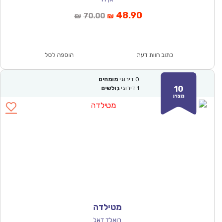
המחיר
המחיר
48.90
70.00
₪
₪
הנוכחי
המקורי
הוא:
היה:
₪70.00.
₪48.90.
כתוב חוות דעת
הוספה לסל
0
דירוגי
מומחים
10
1
דירוגי
גולשים
מצוין
מטילדה
רואלד דאל