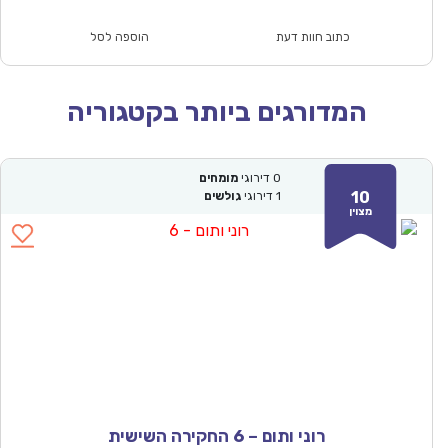
הוא:
היה:
₪61.00.
₪42.90.
כתוב חוות דעת
הוספה לסל
המדורגים ביותר בקטגוריה
0
דירוגי
מומחים
10
1
דירוגי
גולשים
מצוין
רוני ותום – 6 החקירה השישית