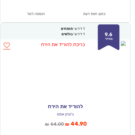
הוא:
היה:
₪64.00.
₪44.90.
כתוב חוות דעת
הוספה לסל
1
דירוגי
מומחים
9.6
1
דירוגי
גולשים
נהדר
להוריד את הירח
ג'ונתן אמט
המחיר
המחיר
44.90
64.00
₪
₪
הנוכחי
המקורי