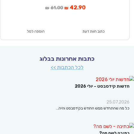
המחיר
המחיר
42.90
61.00
₪
₪
הנוכחי
המקורי
הוא:
היה:
₪61.00.
₪42.90.
כתוב חוות דעת
הוספה לסל
כתבות אחרונות בבלוג
לכל הכתבות >>
ת קידסבסט – יולי 2026
25.07.2
ה שהתחדש ממש החודש בקידסבסט והיה…
בה לשם מה?