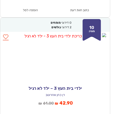
הוא:
היה:
₪64.00.
₪44.90.
כתוב חוות דעת
הוספה לסל
0
דירוגי
מומחים
10
2
דירוגי
גולשים
מצוין
ילדי בית העץ 3 – ילד לא רגיל
רן כהן אהרונוב
המחיר
המחיר
42.90
61.00
₪
₪
הנוכחי
המקורי