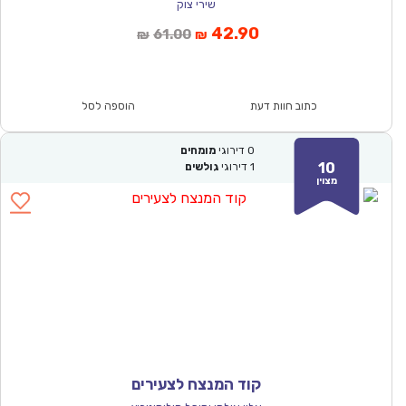
שירי צוק
המחיר
המחיר
42.90
61.00
₪
₪
הנוכחי
המקורי
הוא:
היה:
₪61.00.
₪42.90.
כתוב חוות דעת
הוספה לסל
0
דירוגי
מומחים
10
1
דירוגי
גולשים
מצוין
קוד המנצח לצעירים