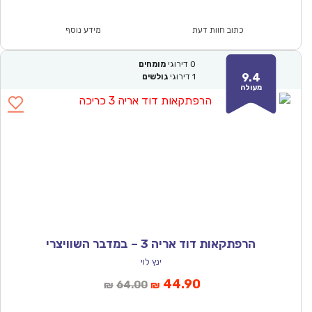
הוא:
היה:
₪64.00.
₪44.90.
כתוב חוות דעת
מידע נוסף
0
דירוגי
מומחים
9.4
1
דירוגי
גולשים
מעולה
הרפתקאות דוד אריה 3 – במדבר השוויצרי
ינץ לוי
המחיר
המחיר
44.90
64.00
₪
₪
הנוכחי
המקורי