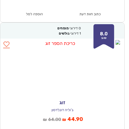
הוא:
היה:
₪61.00.
₪42.90.
כתוב חוות דעת
הוספה לסל
0
דירוגי
מומחים
8.0
1
דירוגי
גולשים
טוב
זוג
ג'וליה דונלדסון
המחיר
המחיר
44.90
64.00
₪
₪
הנוכחי
המקורי