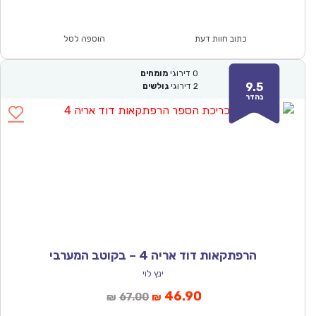
הנוכחי
המקורי
הוא:
היה:
₪64.00.
₪44.90.
כתוב חוות דעת
הוספה לסל
0
דירוגי
מומחים
9.5
2
דירוגי
גולשים
נהדר
הרפתקאות דוד אריה 4 – בקוטב המערבי
ינץ לוי
המחיר
המחיר
46.90
67.00
₪
₪
הנוכחי
המקורי