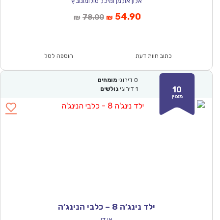
אלון אולמן ומיכל סולומונוביץ
המחיר
המחיר
54.90
78.00
₪
₪
הנוכחי
המקורי
הוא:
היה:
₪78.00.
₪54.90.
כתוב חוות דעת
הוספה לסל
0
דירוגי
מומחים
10
1
דירוגי
גולשים
מצוין
ילד נינג’ה 8 – כלבי הנינג’ה
אן דו