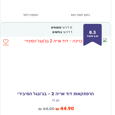
הנוכחי
המקורי
הוא:
היה:
₪64.00.
₪44.90.
כתוב חוות דעת
הוספה לסל
0
דירוגי
מומחים
8.3
1
דירוגי
גולשים
טוב מאוד
הרפתקאות דוד אריה 2 – בג’ונגל הסיבירי
ינץ לוי
המחיר
המחיר
44.90
64.00
₪
₪