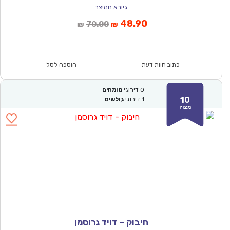
גיורא חמיצר
המחיר
המחיר
48.90
70.00
₪
₪
הנוכחי
המקורי
הוא:
היה:
₪70.00.
₪48.90.
כתוב חוות דעת
הוספה לסל
0
דירוגי
מומחים
10
1
דירוגי
גולשים
מצוין
חיבוק – דויד גרוסמן