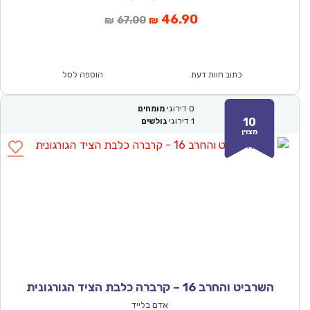
המחיר
המחיר
46.90
67.00
₪
₪
הנוכחי
המקורי
הוא:
היה:
₪67.00.
₪46.90.
כתוב חוות דעת
הוספה לסל
0
דירוגי
מומחים
10
1
דירוגי
גולשים
מצוין
השרביט והחרב 16 – קרברה כלבת הציד הגורגונית
אדם בלייד