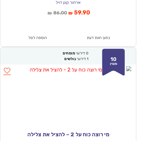
ארתור קונן דויל
המחיר
המחיר
59.90
86.00
₪
₪
הנוכחי
המקורי
הוא:
היה:
₪86.00.
₪59.90.
כתוב חוות דעת
הוספה לסל
0
דירוגי
מומחים
10
1
דירוגי
גולשים
מצוין
מי רוצה כוח על 2 – להציל את צלילה