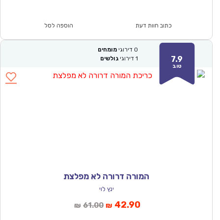
הוא:
היה:
₪67.00.
₪46.90.
כתוב חוות דעת
הוספה לסל
0
דירוגי
מומחים
7.9
1
דירוגי
גולשים
טוב
המורה דרורה לא מפלצת
ינץ לוי
המחיר
המחיר
42.90
61.00
₪
₪
הנוכחי
המקורי