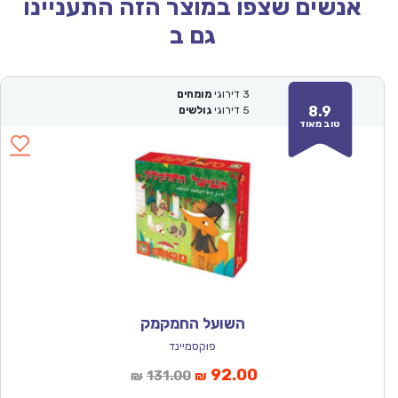
אנשים שצפו במוצר הזה התעניינו
גם ב
3
דירוגי
מומחים
8.9
5
דירוגי
גולשים
טוב מאוד
השועל החמקמק
פוקסמיינד
המחיר
המחיר
92.00
131.00
₪
₪