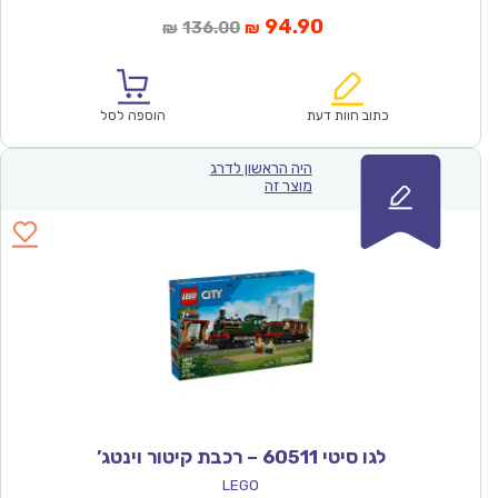
המחיר
המחיר
94.90
136.00
₪
₪
הנוכחי
המקורי
הוא:
היה:
₪136.00.
₪94.90.
כתוב חוות דעת
הוספה לסל
היה הראשון לדרג
מוצר זה
לגו סיטי 60511 – רכבת קיטור וינטג’
LEGO