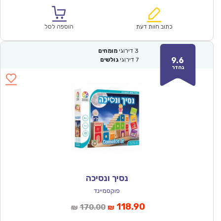
הנוכחי
המקורי
הוא:
היה:
₪131.00.
₪92.00.
כתוב חוות דעת
הוספה לסל
3
דירוגי
מומחים
9.6
7
דירוגי
גולשים
נהדר
נסיך ונסיכה
פוקסמיינד
המחיר
המחיר
118.90
170.00
₪
₪
הנוכחי
המקורי