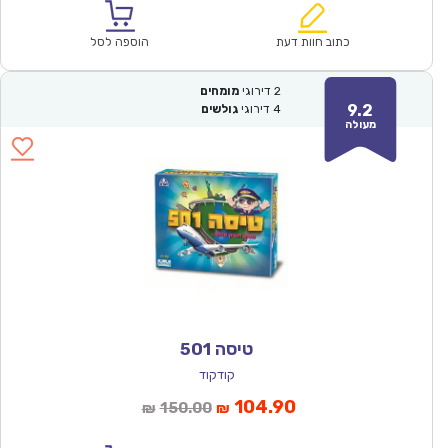
הוא:
היה:
₪107.00.
₪74.90.
כתוב חוות דעת
הוספה לסל
2
דירוגי
מומחים
9.2
4
דירוגי
גולשים
מעולה
טיסה 501
קודקוד
המחיר
המחיר
104.90
150.00
₪
₪
הנוכחי
המקורי