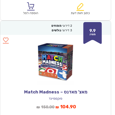
הוא:
היה:
₪170.00.
₪118.90.
כתוב חוות דעת
הוספה לסל
2
דירוגי
מומחים
9.9
3
דירוגי
גולשים
מצוין
מאצ’ מאדנס – Match Madness
פוקסמיינד
המחיר
המחיר
104.90
150.00
₪
₪
הנוכחי
המקורי