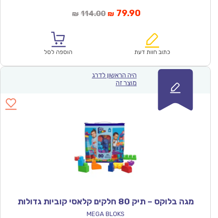
המחיר
המחיר
79.90
114.00
₪
₪
הנוכחי
המקורי
הוא:
היה:
₪114.00.
₪79.90.
כתוב חוות דעת
הוספה לסל
היה הראשון לדרג
מוצר זה
מגה בלוקס – תיק 80 חלקים קלאסי קוביות גדולות
MEGA BLOKS