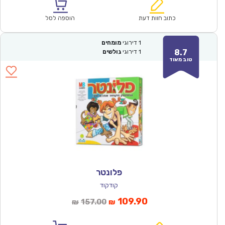
הוא:
היה:
₪64.00.
₪44.90.
כתוב חוות דעת
הוספה לסל
1
דירוגי
מומחים
8.7
1
דירוגי
גולשים
טוב מאוד
פלונטר
קודקוד
המחיר
המחיר
109.90
157.00
₪
₪
הנוכחי
המקורי