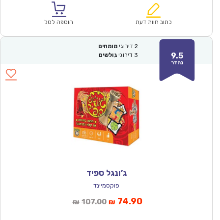
הוא:
היה:
₪93.00.
₪64.90.
כתוב חוות דעת
הוספה לסל
2
דירוגי
מומחים
9.5
3
דירוגי
גולשים
נהדר
ג’ונגל ספיד
פוקסמיינד
המחיר
המחיר
74.90
107.00
₪
₪
הנוכחי
המקורי