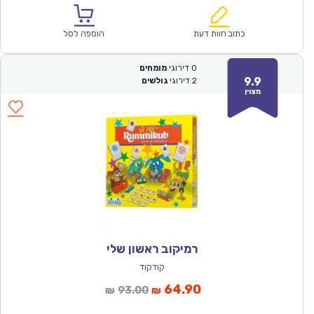
הוא:
היה:
₪150.00.
₪104.90.
כתוב חוות דעת
הוספה לסל
0
דירוגי
מומחים
9.9
2
דירוגי
גולשים
מצוין
רמיקוב ראשון שלי
קודקוד
המחיר
המחיר
64.90
93.00
₪
₪
הנוכחי
המקורי