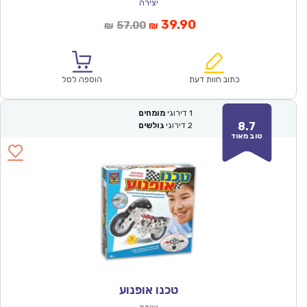
יצירה
המחיר
המחיר
39.90
57.00
₪
₪
הנוכחי
המקורי
הוא:
היה:
₪57.00.
₪39.90.
כתוב חוות דעת
הוספה לסל
1
דירוגי
מומחים
8.7
2
דירוגי
גולשים
טוב מאוד
טכנו אופנוע