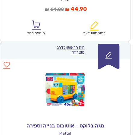
המחיר
המחיר
44.90
64.00
₪
₪
הנוכחי
המקורי
הוא:
היה:
₪64.00.
₪44.90.
כתוב חוות דעת
הוספה לסל
היה הראשון לדרג
מוצר זה
מגה בלוקס – אוטובוס בנייה וספירה
Mattel