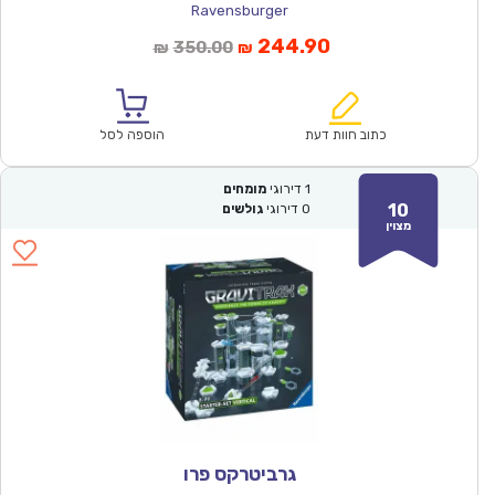
Ravensburger
המחיר
המחיר
244.90
350.00
₪
₪
הנוכחי
המקורי
הוא:
היה:
₪350.00.
₪244.90.
כתוב חוות דעת
הוספה לסל
1
דירוגי
מומחים
10
0
דירוגי
גולשים
מצוין
גרביטרקס פרו