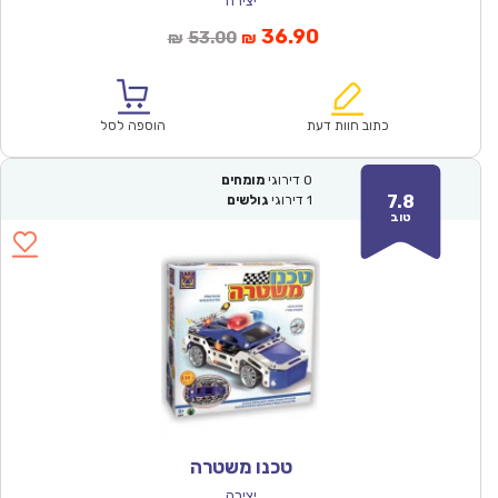
יצירה
המחיר
המחיר
36.90
53.00
₪
₪
הנוכחי
המקורי
הוא:
היה:
₪53.00.
₪36.90.
כתוב חוות דעת
הוספה לסל
0
דירוגי
מומחים
7.8
1
דירוגי
גולשים
טוב
טכנו משטרה
יצירה