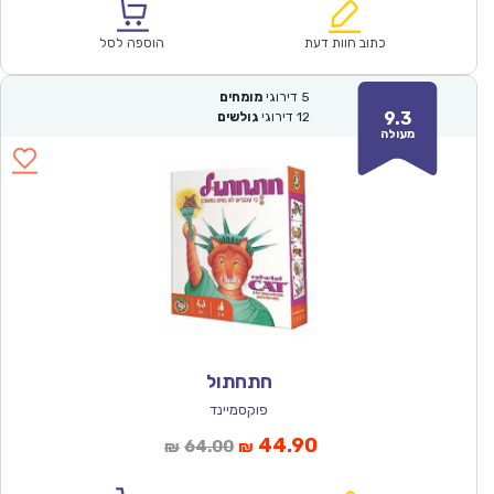
הוא:
היה:
₪150.00.
₪104.90.
כתוב חוות דעת
הוספה לסל
5
דירוגי
מומחים
9.3
12
דירוגי
גולשים
מעולה
חתחתול
פוקסמיינד
המחיר
המחיר
44.90
64.00
₪
₪
הנוכחי
המקורי