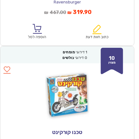
Ravensburger
המחיר
המחיר
319.90
467.00
₪
₪
הנוכחי
המקורי
הוא:
היה:
₪467.00.
₪319.90.
כתוב חוות דעת
הוספה לסל
1
דירוגי
מומחים
10
0
דירוגי
גולשים
מצוין
טכנו קורקינט