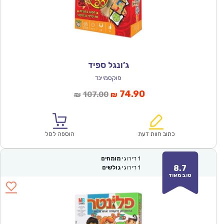
ג’ונגל ספיד
פוקסמיינד
המחיר
המחיר
74.90
107.00
₪
₪
הנוכחי
המקורי
הוא:
היה:
₪107.00.
₪74.90.
כתוב חוות דעת
הוספה לסל
1
דירוגי
מומחים
8.7
1
דירוגי
גולשים
טוב מאוד