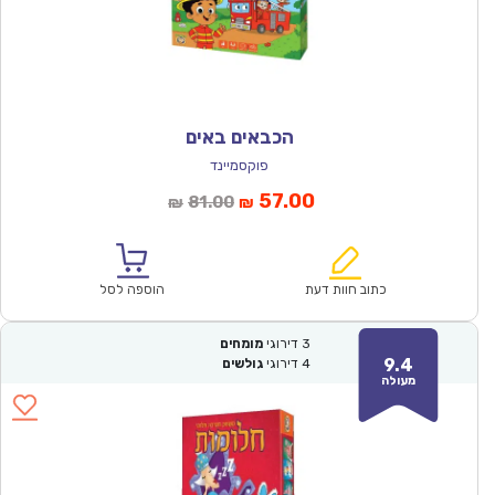
הכבאים באים
פוקסמיינד
המחיר
המחיר
57.00
81.00
₪
₪
הנוכחי
המקורי
הוא:
היה:
₪81.00.
₪57.00.
כתוב חוות דעת
הוספה לסל
3
דירוגי
מומחים
9.4
4
דירוגי
גולשים
מעולה