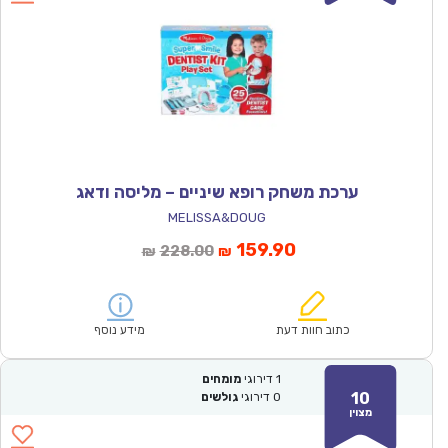
ערכת משחק רופא שיניים – מליסה ודאג
MELISSA&DOUG
המחיר
המחיר
159.90
228.00
₪
₪
הנוכחי
המקורי
הוא:
היה:
₪228.00.
₪159.90.
כתוב חוות דעת
מידע נוסף
1
דירוגי
מומחים
10
0
דירוגי
גולשים
מצוין