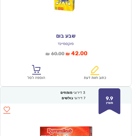
שבע בום
פוקסמיינד
המחיר
המחיר
42.00
60.00
₪
₪
הנוכחי
המקורי
הוא:
היה:
₪60.00.
₪42.00.
כתוב חוות דעת
הוספה לסל
3
דירוגי
מומחים
9.9
7
דירוגי
גולשים
מצוין