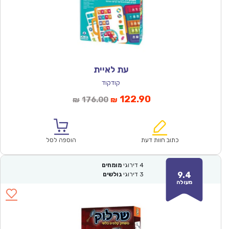
עת לאיית
קודקוד
המחיר
המחיר
122.90
176.00
₪
₪
הנוכחי
המקורי
הוא:
היה:
₪176.00.
₪122.90.
כתוב חוות דעת
הוספה לסל
4
דירוגי
מומחים
9.4
3
דירוגי
גולשים
מעולה