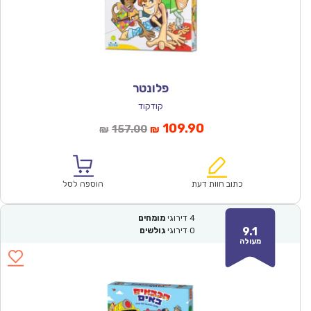
פלונטר
קודקוד
המחיר
המחיר
109.90
157.00
₪
₪
הנוכחי
המקורי
הוא:
היה:
₪157.00.
₪109.90.
כתוב חוות דעת
הוספה לסל
4
דירוגי
מומחים
9.1
0
דירוגי
גולשים
מעולה