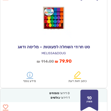
סט חרוזי השחלה לפעוטות – מליסה ודאג
MELISSA&DOUG
המחיר
המחיר
79.90
114.00
₪
₪
הנוכחי
המקורי
הוא:
היה:
₪114.00.
₪79.90.
כתוב חוות דעת
מידע נוסף
0
דירוגי
מומחים
10
1
דירוגי
גולשים
מצוין