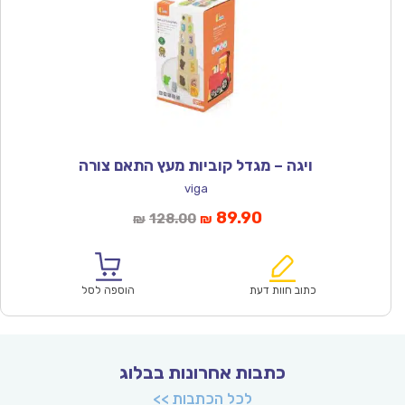
ויגה – מגדל קוביות מעץ התאם צורה
viga
המחיר
המחיר
89.90
128.00
₪
₪
הנוכחי
המקורי
הוא:
היה:
₪128.00.
₪89.90.
כתוב חוות דעת
הוספה לסל
כתבות אחרונות בבלוג
לכל הכתבות >>