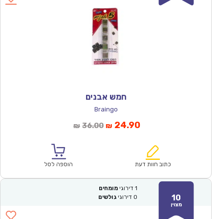
חמש אבנים
Braingo
המחיר
המחיר
24.90
36.00
₪
₪
הנוכחי
המקורי
הוא:
היה:
₪36.00.
₪24.90.
כתוב חוות דעת
הוספה לסל
1
דירוגי
מומחים
10
0
דירוגי
גולשים
מצוין