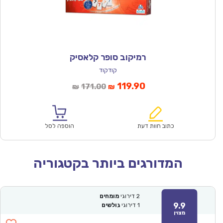
רמיקוב סופר קלאסיק
קודקוד
המחיר
המחיר
119.90
171.00
₪
₪
הנוכחי
המקורי
הוא:
היה:
₪171.00.
₪119.90.
כתוב חוות דעת
הוספה לסל
המדורגים ביותר בקטגוריה
2
דירוגי
מומחים
9.9
1
דירוגי
גולשים
מצוין