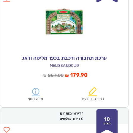
ערכת תחבורה ורכבת בכפר מליסה ודאג
MELISSA&DOUG
המחיר
המחיר
179.90
257.00
₪
₪
הנוכחי
המקורי
הוא:
היה:
₪257.00.
₪179.90.
כתוב חוות דעת
מידע נוסף
1
דירוגי
מומחים
10
0
דירוגי
גולשים
מצוין