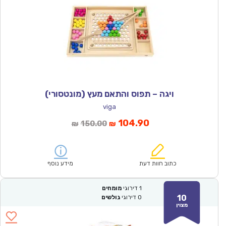
ויגה – תפוס והתאם מעץ (מונטסורי)
viga
המחיר
המחיר
104.90
150.00
₪
₪
הנוכחי
המקורי
הוא:
היה:
₪150.00.
₪104.90.
כתוב חוות דעת
מידע נוסף
1
דירוגי
מומחים
10
0
דירוגי
גולשים
מצוין