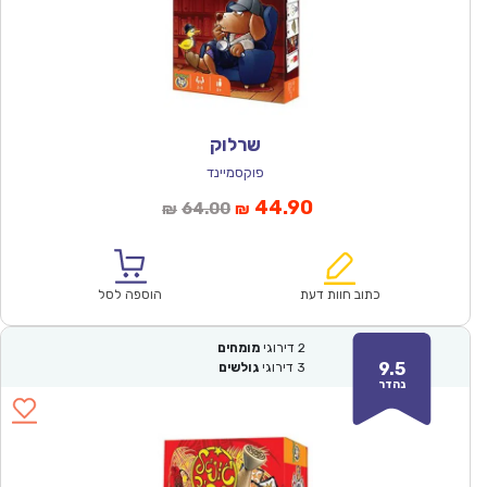
שרלוק
פוקסמיינד
המחיר
המחיר
44.90
64.00
₪
₪
הנוכחי
המקורי
הוא:
היה:
₪64.00.
₪44.90.
כתוב חוות דעת
הוספה לסל
2
דירוגי
מומחים
9.5
3
דירוגי
גולשים
נהדר