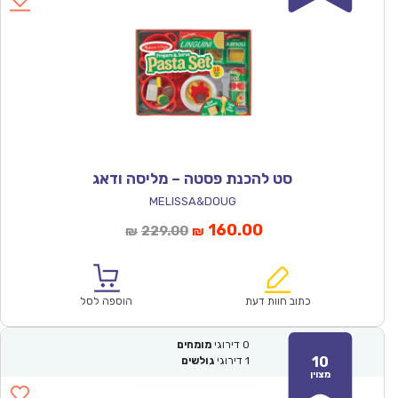
סט להכנת פסטה – מליסה ודאג
MELISSA&DOUG
המחיר
המחיר
160.00
229.00
₪
₪
הנוכחי
המקורי
הוא:
היה:
₪229.00.
₪160.00.
כתוב חוות דעת
הוספה לסל
0
דירוגי
מומחים
10
1
דירוגי
גולשים
מצוין