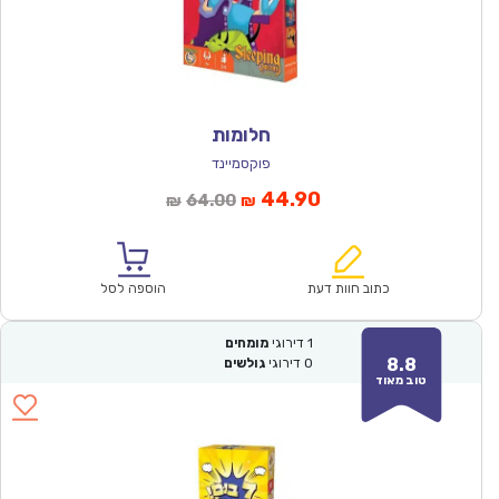
חלומות
פוקסמיינד
המחיר
המחיר
44.90
64.00
₪
₪
הנוכחי
המקורי
הוא:
היה:
₪64.00.
₪44.90.
כתוב חוות דעת
הוספה לסל
1
דירוגי
מומחים
8.8
0
דירוגי
גולשים
טוב מאוד