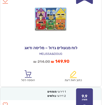
לוח מנעולים גדול – מליסה ודאג
MELISSA&DOUG
המחיר
המחיר
149.90
214.00
₪
₪
הנוכחי
המקורי
הוא:
היה:
₪214.00.
₪149.90.
כתוב חוות דעת
הוספה לסל
1
דירוגי
מומחים
9.9
2
דירוגי
גולשים
מצוין