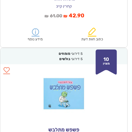
קתרין קייב
המחיר
המחיר
42.90
61.00
₪
₪
הנוכחי
המקורי
הוא:
היה:
₪61.00.
₪42.90.
כתוב חוות דעת
מידע נוסף
5
דירוגי
מומחים
10
5
דירוגי
גולשים
מצוין
פשפש מתלבש