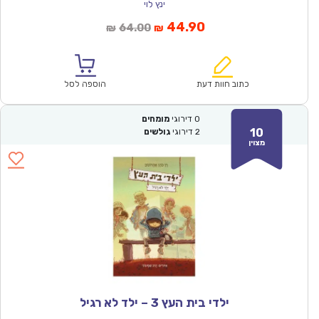
ינץ לוי
המחיר
המחיר
44.90
64.00
₪
₪
הנוכחי
המקורי
הוא:
היה:
₪64.00.
₪44.90.
כתוב חוות דעת
הוספה לסל
0
דירוגי
מומחים
10
2
דירוגי
גולשים
מצוין
ילדי בית העץ 3 – ילד לא רגיל