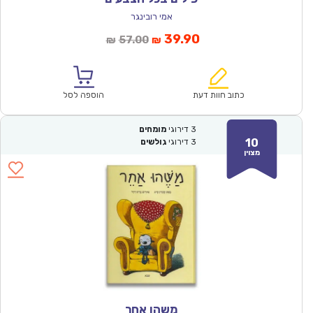
אמי רובינגר
המחיר
המחיר
39.90
57.00
₪
₪
הנוכחי
המקורי
הוא:
היה:
₪57.00.
₪39.90.
כתוב חוות דעת
הוספה לסל
3
דירוגי
מומחים
10
3
דירוגי
גולשים
מצוין
משהו אחר