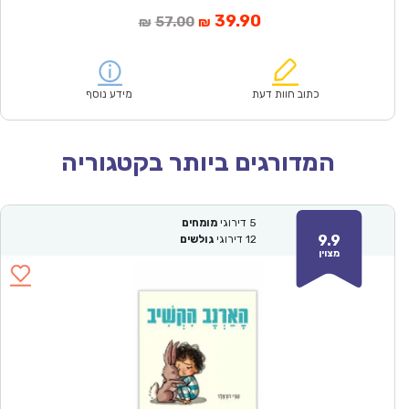
המחיר
המחיר
39.90
57.00
₪
₪
הנוכחי
המקורי
הוא:
היה:
₪57.00.
₪39.90.
כתוב חוות דעת
מידע נוסף
המדורגים ביותר בקטגוריה
5
דירוגי
מומחים
9.9
12
דירוגי
גולשים
מצוין