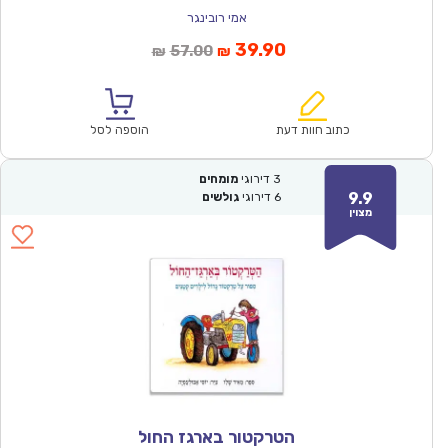
אמי רובינגר
המחיר
המחיר
39.90
57.00
₪
₪
הנוכחי
המקורי
הוא:
היה:
₪57.00.
₪39.90.
כתוב חוות דעת
הוספה לסל
3
דירוגי
מומחים
9.9
6
דירוגי
גולשים
מצוין
הטרקטור בארגז החול