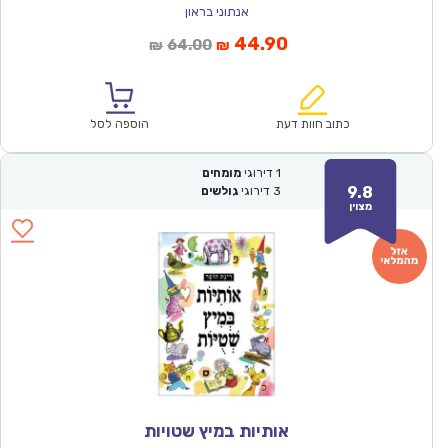
אנתוני בראון
המחיר
המחיר
44.90
64.00
₪
₪
הנוכחי
המקורי
הוא:
היה:
₪64.00.
₪44.90.
כתוב חוות דעת
הוספה לסל
1
דירוגי
מומחים
9.8
3
דירוגי
גולשים
מצוין
אותיות במיץ שטויות