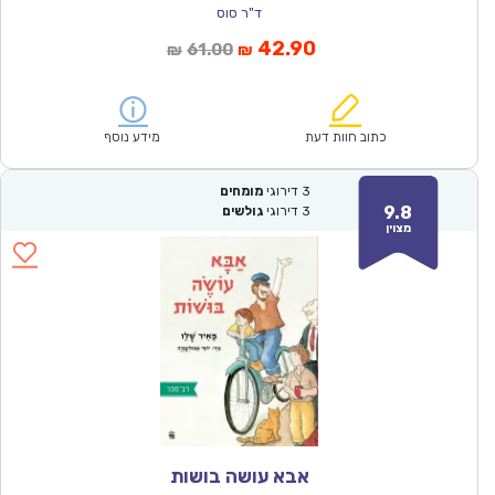
ד"ר סוס
המחיר
המחיר
42.90
61.00
₪
₪
הנוכחי
המקורי
הוא:
היה:
₪61.00.
₪42.90.
כתוב חוות דעת
מידע נוסף
3
דירוגי
מומחים
9.8
3
דירוגי
גולשים
מצוין
אבא עושה בושות