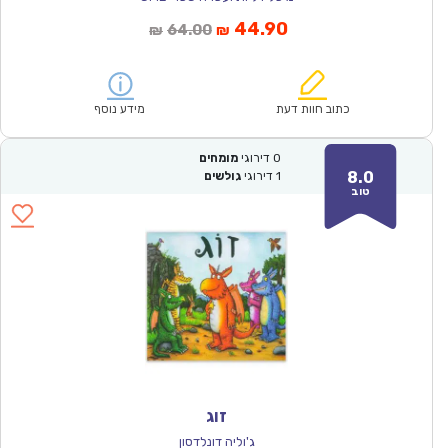
המחיר
המחיר
44.90
64.00
₪
₪
הנוכחי
המקורי
הוא:
היה:
₪64.00.
₪44.90.
כתוב חוות דעת
מידע נוסף
0
דירוגי
מומחים
8.0
1
דירוגי
גולשים
טוב
זוג
ג'וליה דונלדסון