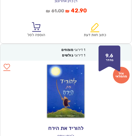
רן כהן אהרונוב
המחיר
המחיר
42.90
61.00
₪
₪
הנוכחי
המקורי
הוא:
היה:
₪61.00.
₪42.90.
כתוב חוות דעת
הוספה לסל
1
דירוגי
מומחים
9.6
1
דירוגי
גולשים
נהדר
להוריד את הירח
ג'ונתן אמט