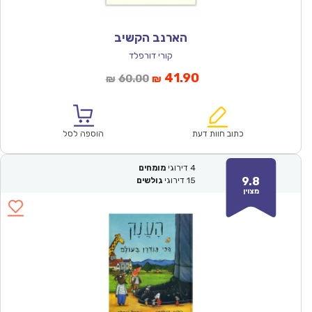
הארנב הקשיב
קורי דורפלד
המחיר
המחיר
41.90
60.00
₪
₪
הנוכחי
המקורי
הוא:
היה:
₪60.00.
₪41.90.
כתוב חוות דעת
הוספה לסל
4
דירוגי
מומחים
9.8
15
דירוגי
גולשים
מצוין