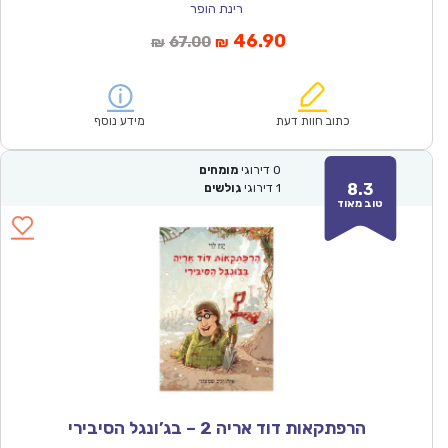
רינת הופר
המחיר
המחיר
46.90
67.00
₪
₪
הנוכחי
המקורי
הוא:
היה:
₪67.00.
₪46.90.
כתוב חוות דעת
מידע נוסף
0
דירוגי
מומחים
8.3
1
דירוגי
גולשים
טוב מאוד
הרפתקאות דוד אריה 2 – בג’ונגל הסיבירי