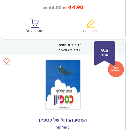
המחיר
המחיר
44.90
64.00
₪
₪
הנוכחי
המקורי
הוא:
היה:
₪64.00.
₪44.90.
כתוב חוות דעת
הוספה לסל
1
דירוגי
מומחים
9.5
0
דירוגי
גולשים
נהדר
המסע הגדול של כספיון
פאול קור