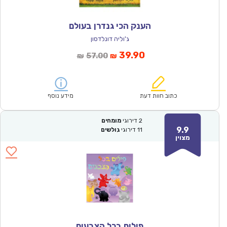
הענק הכי גנדרן בעולם
ג'וליה דונלדסון
המחיר
המחיר
39.90
57.00
₪
₪
הנוכחי
המקורי
הוא:
היה:
₪57.00.
₪39.90.
כתוב חוות דעת
מידע נוסף
2
דירוגי
מומחים
9.9
11
דירוגי
גולשים
מצוין
פילים בכל הצבעים