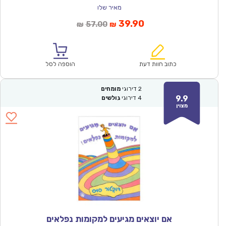
מאיר שלו
המחיר
המחיר
39.90
57.00
₪
₪
הנוכחי
המקורי
הוא:
היה:
₪57.00.
₪39.90.
כתוב חוות דעת
הוספה לסל
2
דירוגי
מומחים
9.9
4
דירוגי
גולשים
מצוין
אם יוצאים מגיעים למקומות נפלאים