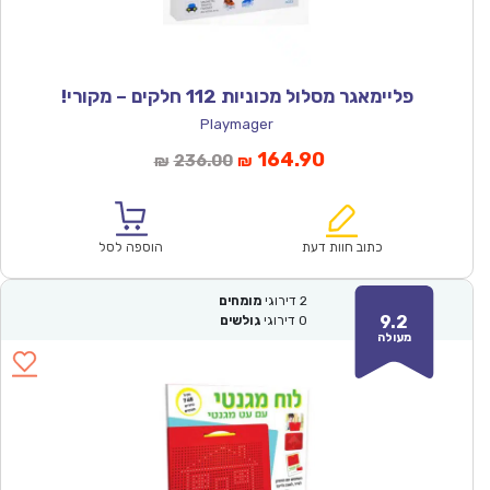
פליימאגר מסלול מכוניות 112 חלקים – מקורי!
Playmager
המחיר
המחיר
164.90
236.00
₪
₪
הנוכחי
המקורי
הוא:
היה:
₪236.00.
₪164.90.
כתוב חוות דעת
הוספה לסל
2
דירוגי
מומחים
9.2
0
דירוגי
גולשים
מעולה