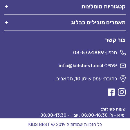
קטגוריות מומלצות
מאמרים מובילים בבלוג
צור קשר
טלפון:
03-5734889
אימייל:
info@kidsbest.co.il
כתובת: עמק איילון 10, תל אביב.
שעות פעילות:
ימי א – ה’: 08:00-18:30 , יום ו’ – 08:00-13:30
כל הזכויות שמורות ל KIDS BEST © 2019