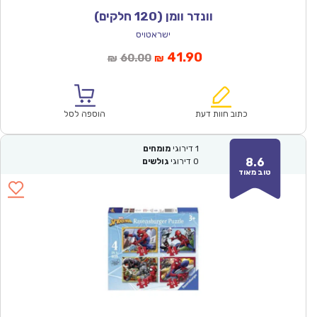
וונדר וומן (120 חלקים)
ישראטויס
המחיר
המחיר
41.90
60.00
₪
₪
הנוכחי
המקורי
הוא:
היה:
₪60.00.
₪41.90.
כתוב חוות דעת
הוספה לסל
1
דירוגי
מומחים
8.6
0
דירוגי
גולשים
טוב מאוד