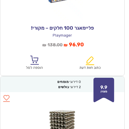
פליימאגר 100 חלקים – מקורי!
Playmager
המחיר
המחיר
96.90
138.00
₪
₪
הנוכחי
המקורי
הוא:
היה:
₪138.00.
₪96.90.
כתוב חוות דעת
הוספה לסל
0
דירוגי
מומחים
9.9
2
דירוגי
גולשים
מצוין