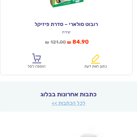
רובוט סולארי – סדרת פיזיקל
יצירה
המחיר
המחיר
84.90
121.00
₪
₪
הנוכחי
המקורי
הוא:
היה:
₪121.00.
₪84.90.
כתוב חוות דעת
הוספה לסל
כתבות אחרונות בבלוג
לכל הכתבות >>