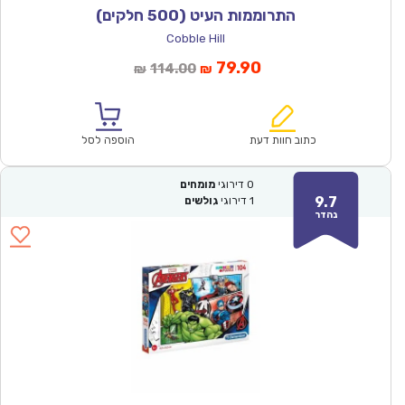
התרוממות העיט (500 חלקים)
Cobble Hill
המחיר
המחיר
79.90
114.00
₪
₪
הנוכחי
המקורי
הוא:
היה:
₪114.00.
₪79.90.
כתוב חוות דעת
הוספה לסל
0
דירוגי
מומחים
9.7
1
דירוגי
גולשים
נהדר