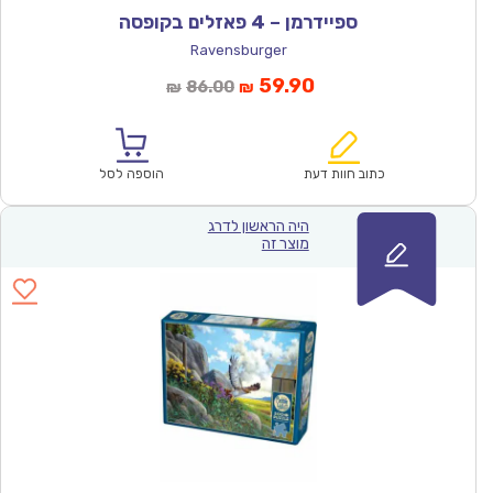
ספיידרמן – 4 פאזלים בקופסה
Ravensburger
המחיר
המחיר
59.90
86.00
₪
₪
הנוכחי
המקורי
הוא:
היה:
₪86.00.
₪59.90.
כתוב חוות דעת
הוספה לסל
היה הראשון לדרג
מוצר זה