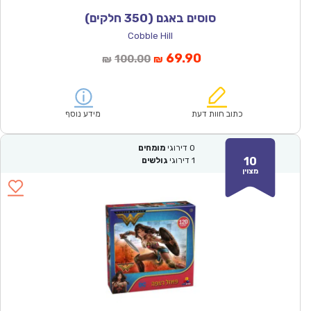
סוסים באגם (350 חלקים)
Cobble Hill
המחיר
המחיר
69.90
100.00
₪
₪
הנוכחי
המקורי
הוא:
היה:
₪100.00.
₪69.90.
כתוב חוות דעת
מידע נוסף
0
דירוגי
מומחים
10
1
דירוגי
גולשים
מצוין