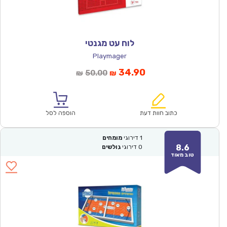
לוח עט מגנטי
Playmager
המחיר
המחיר
34.90
50.00
₪
₪
הנוכחי
המקורי
הוא:
היה:
₪50.00.
₪34.90.
כתוב חוות דעת
הוספה לסל
1
דירוגי
מומחים
8.6
0
דירוגי
גולשים
טוב מאוד