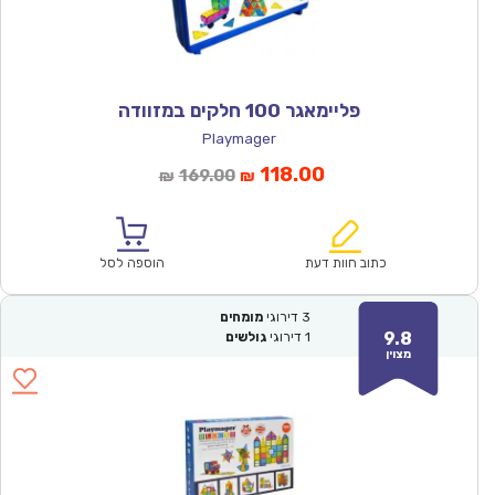
פליימאגר 100 חלקים במזוודה
Playmager
המחיר
המחיר
118.00
169.00
₪
₪
הנוכחי
המקורי
הוא:
היה:
₪169.00.
₪118.00.
כתוב חוות דעת
הוספה לסל
3
דירוגי
מומחים
9.8
1
דירוגי
גולשים
מצוין