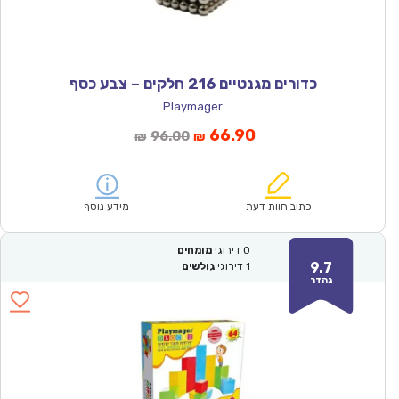
כדורים מגנטיים 216 חלקים – צבע כסף
Playmager
המחיר
המחיר
66.90
96.00
₪
₪
הנוכחי
המקורי
הוא:
היה:
₪96.00.
₪66.90.
כתוב חוות דעת
מידע נוסף
0
דירוגי
מומחים
9.7
1
דירוגי
גולשים
נהדר