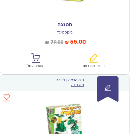
סטנגה
פוקסמיינד
המחיר
המחיר
55.00
79.00
₪
₪
הנוכחי
המקורי
הוא:
היה:
₪79.00.
₪55.00.
כתוב חוות דעת
הוספה לסל
היה הראשון לדרג
מוצר זה