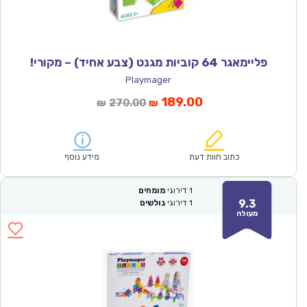
פליימאגר 64 קוביות מגנט (צבע אחיד) – מקורי!
Playmager
המחיר
המחיר
189.00
270.00
₪
₪
הנוכחי
המקורי
הוא:
היה:
₪270.00.
₪189.00.
כתוב חוות דעת
מידע נוסף
1
דירוגי
מומחים
9.3
1
דירוגי
גולשים
מעולה