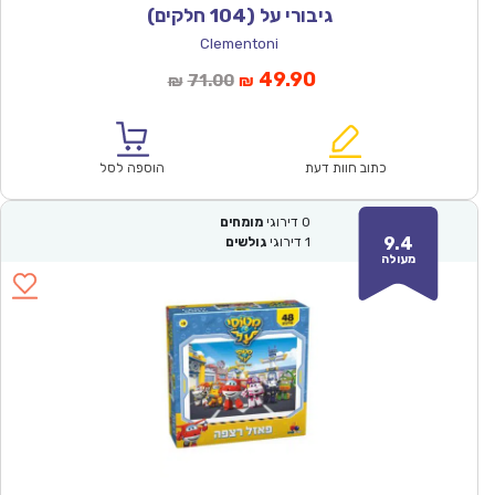
גיבורי על (104 חלקים)
Clementoni
המחיר
המחיר
49.90
71.00
₪
₪
הנוכחי
המקורי
הוא:
היה:
₪71.00.
₪49.90.
כתוב חוות דעת
הוספה לסל
0
דירוגי
מומחים
9.4
1
דירוגי
גולשים
מעולה