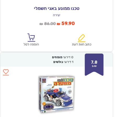
טכנו ממונע באגי חשמלי
יצירה
המחיר
המחיר
59.90
86.00
₪
₪
הנוכחי
המקורי
הוא:
היה:
₪86.00.
₪59.90.
כתוב חוות דעת
הוספה לסל
0
דירוגי
מומחים
7.8
1
דירוגי
גולשים
טוב