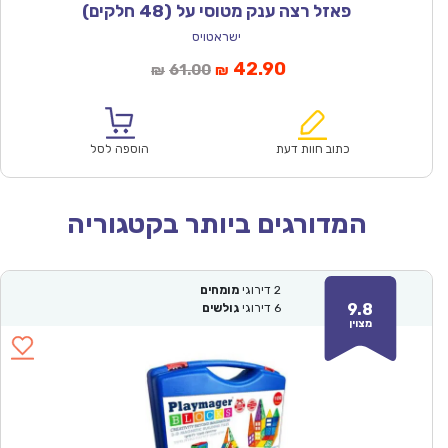
פאזל רצה ענק מטוסי על (48 חלקים)
ישראטויס
המחיר
המחיר
42.90
61.00
₪
₪
הנוכחי
המקורי
הוא:
היה:
₪61.00.
₪42.90.
כתוב חוות דעת
הוספה לסל
המדורגים ביותר בקטגוריה
2
דירוגי
מומחים
9.8
6
דירוגי
גולשים
מצוין