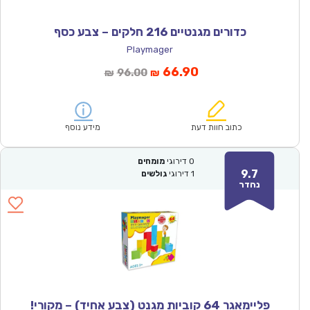
כדורים מגנטיים 216 חלקים – צבע כסף
Playmager
המחיר
המחיר
66.90
96.00
₪
₪
הנוכחי
המקורי
הוא:
היה:
₪96.00.
₪66.90.
כתוב חוות דעת
מידע נוסף
0
דירוגי
מומחים
9.7
1
דירוגי
גולשים
נהדר
פליימאגר 64 קוביות מגנט (צבע אחיד) – מקורי!