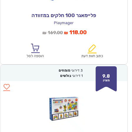
פליימאגר 100 חלקים במזוודה
Playmager
המחיר
המחיר
118.00
169.00
₪
₪
הנוכחי
המקורי
הוא:
היה:
₪169.00.
₪118.00.
כתוב חוות דעת
הוספה לסל
3
דירוגי
מומחים
9.8
1
דירוגי
גולשים
מצוין