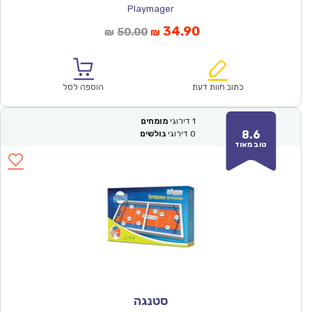
Playmager
המחיר
המחיר
34.90
50.00
₪
₪
הנוכחי
המקורי
הוא:
היה:
₪50.00.
₪34.90.
כתוב חוות דעת
הוספה לסל
1
דירוגי
מומחים
8.6
0
דירוגי
גולשים
טוב מאוד
סטנגה