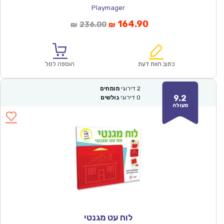
Playmager
המחיר
המחיר
164.90
236.00
₪
₪
הנוכחי
המקורי
הוא:
היה:
₪236.00.
₪164.90.
כתוב חוות דעת
הוספה לסל
2
דירוגי
מומחים
9.2
0
דירוגי
גולשים
מעולה
לוח עט מגנטי