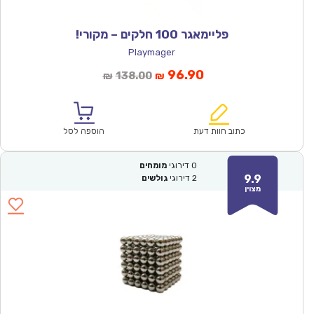
פליימאגר 100 חלקים – מקורי!
Playmager
המחיר
המחיר
96.90
138.00
₪
₪
הנוכחי
המקורי
הוא:
היה:
₪138.00.
₪96.90.
כתוב חוות דעת
הוספה לסל
0
דירוגי
מומחים
9.9
2
דירוגי
גולשים
מצוין