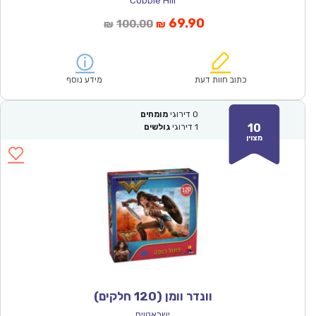
Cobble Hill
המחיר
המחיר
69.90
100.00
₪
₪
הנוכחי
המקורי
הוא:
היה:
₪100.00.
₪69.90.
כתוב חוות דעת
מידע נוסף
0
דירוגי
מומחים
10
1
דירוגי
גולשים
מצוין
וונדר וומן (120 חלקים)
ישראטויס