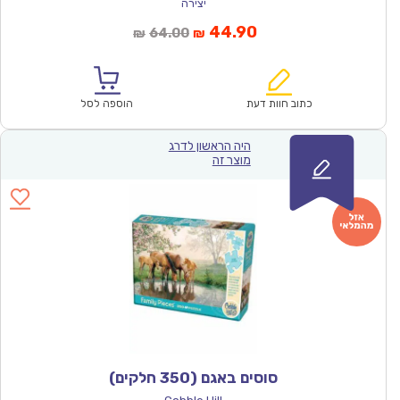
יצירה
המחיר
המחיר
44.90
64.00
₪
₪
הנוכחי
המקורי
הוא:
היה:
₪64.00.
₪44.90.
כתוב חוות דעת
הוספה לסל
היה הראשון לדרג
מוצר זה
סוסים באגם (350 חלקים)