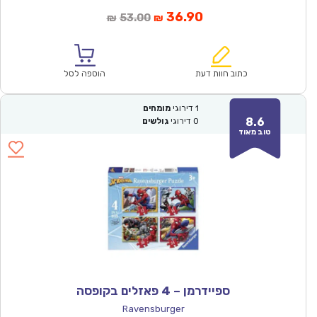
המחיר
המחיר
36.90
53.00
₪
₪
הנוכחי
המקורי
הוא:
היה:
₪53.00.
₪36.90.
כתוב חוות דעת
הוספה לסל
1
דירוגי
מומחים
8.6
0
דירוגי
גולשים
טוב מאוד
ספיידרמן – 4 פאזלים בקופסה
Ravensburger