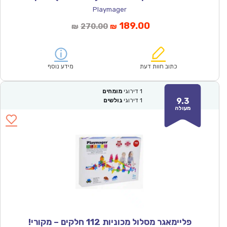
Playmager
המחיר
המחיר
189.00
270.00
₪
₪
הנוכחי
המקורי
הוא:
היה:
₪270.00.
₪189.00.
כתוב חוות דעת
מידע נוסף
1
דירוגי
מומחים
9.3
1
דירוגי
גולשים
מעולה
פליימאגר מסלול מכוניות 112 חלקים – מקורי!