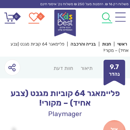
Ski
משלוח רק 16 ₪. הזמנות מעל 250 ₪ משלוח נק’ איסוף חינם
t
0
0
conten
ראשי
|
חנות
|
בנייה והרכבה
|
פליימאגר 64 קוביות מגנט (צבע
אחיד) – מקורי!
9.7
תיאור
חוות דעת
נהדר
פליימאגר 64 קוביות מגנט (צבע
אחיד) – מקורי!
Playmager