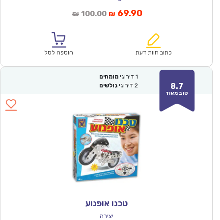
המחיר
המחיר
69.90
100.00
₪
₪
הנוכחי
המקורי
הוא:
היה:
₪100.00.
₪69.90.
כתוב חוות דעת
הוספה לסל
1
דירוגי
מומחים
8.7
2
דירוגי
גולשים
טוב מאוד
טכנו אופנוע
יצירה