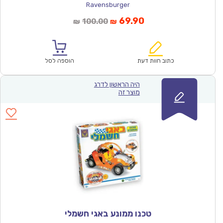
Ravensburger
המחיר
המחיר
69.90
100.00
₪
₪
הנוכחי
המקורי
הוא:
היה:
₪100.00.
₪69.90.
כתוב חוות דעת
הוספה לסל
היה הראשון לדרג
מוצר זה
טכנו ממונע באגי חשמלי