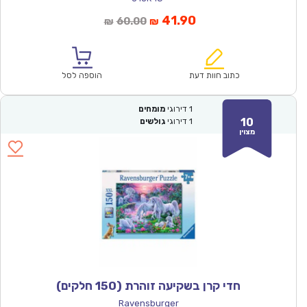
המחיר
המחיר
41.90
60.00
₪
₪
הנוכחי
המקורי
הוא:
היה:
₪60.00.
₪41.90.
כתוב חוות דעת
הוספה לסל
1
דירוגי
מומחים
10
1
דירוגי
גולשים
מצוין
חדי קרן בשקיעה זוהרת (150 חלקים)
Ravensburger