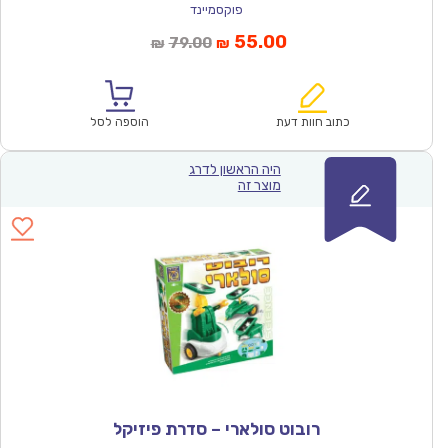
פוקסמיינד
המחיר
המחיר
55.00
79.00
₪
₪
הנוכחי
המקורי
הוא:
היה:
₪79.00.
₪55.00.
כתוב חוות דעת
הוספה לסל
היה הראשון לדרג
מוצר זה
רובוט סולארי – סדרת פיזיקל