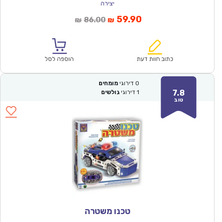
יצירה
המחיר
המחיר
59.90
86.00
₪
₪
הנוכחי
המקורי
הוא:
היה:
₪86.00.
₪59.90.
כתוב חוות דעת
הוספה לסל
0
דירוגי
מומחים
7.8
1
דירוגי
גולשים
טוב
טכנו משטרה