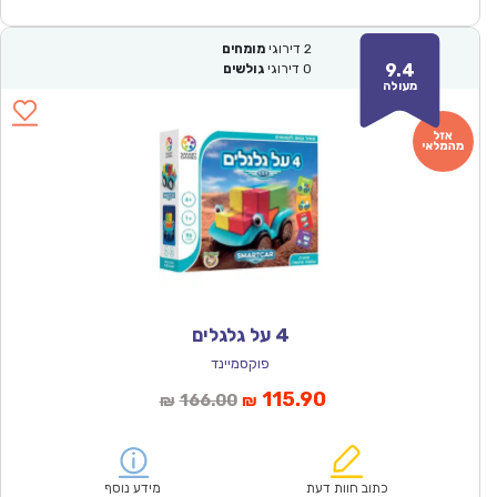
2
דירוגי
מומחים
9.4
0
דירוגי
גולשים
מעולה
4 על גלגלים
פוקסמיינד
המחיר
המחיר
115.90
166.00
₪
₪
הנוכחי
המקורי
הוא:
היה:
₪166.00.
₪115.90.
כתוב חוות דעת
מידע נוסף