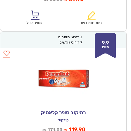
הנוכחי
המקורי
הוא:
היה:
₪86.00.
₪59.90.
כתוב חוות דעת
הוספה לסל
3
דירוגי
מומחים
9.9
7
דירוגי
גולשים
מצוין
רמיקוב סופר קלאסיק
קודקוד
המחיר
המחיר
119.90
171.00
₪
₪