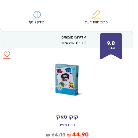
הנוכחי
המקורי
הוא:
היה:
₪124.00.
₪87.00.
כתוב חוות דעת
מידע נוסף
4
דירוגי
מומחים
9.8
2
דירוגי
גולשים
מצוין
קוקו טאקי
חיים שפיר
המחיר
המחיר
44.90
64.00
₪
₪