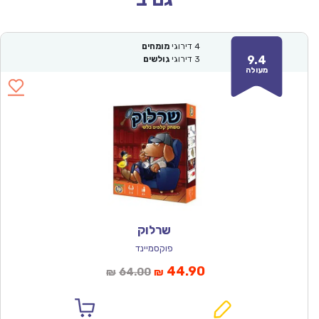
4
דירוגי
מומחים
9.4
3
דירוגי
גולשים
מעולה
שרלוק
פוקסמיינד
המחיר
המחיר
44.90
64.00
₪
₪
הנוכחי
המקורי
הוא:
היה: