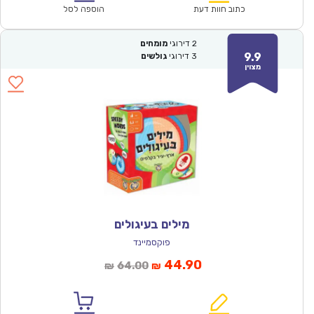
₪64.00.
₪44.90.
כתוב חוות דעת
הוספה לסל
2
דירוגי
מומחים
9.9
3
דירוגי
גולשים
מצוין
מילים בעיגולים
פוקסמיינד
המחיר
המחיר
44.90
64.00
₪
₪
הנוכחי
המקורי
הוא:
היה: