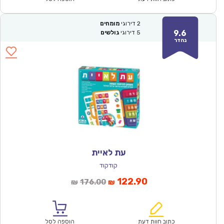
2
דירוגי
מומחים
9.6
5
דירוגי
גולשים
נהדר
עת לאיית
קודקוד
המחיר
המחיר
122.90
176.00
₪
₪
הנוכחי
המקורי
הוא:
היה:
₪176.00.
₪122.90.
כתוב חוות דעת
הוספה לסל