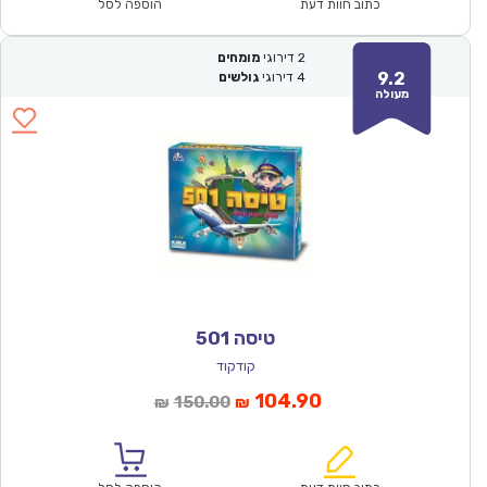
₪60.00.
₪42.00.
כתוב חוות דעת
הוספה לסל
2
דירוגי
מומחים
9.2
4
דירוגי
גולשים
מעולה
טיסה 501
קודקוד
המחיר
המחיר
104.90
150.00
₪
₪
הנוכחי
המקורי
הוא:
היה: