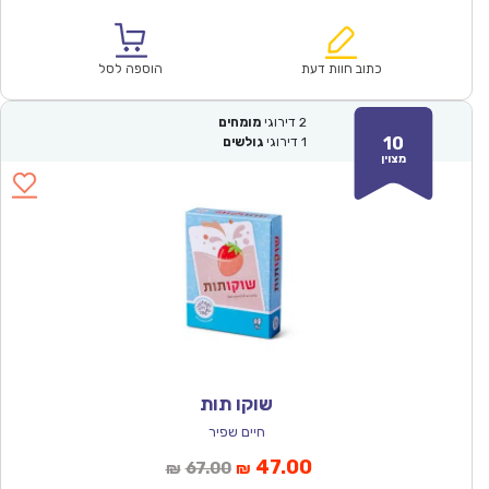
הנוכחי
המקורי
הוא:
היה:
₪67.00.
₪46.90.
כתוב חוות דעת
הוספה לסל
2
דירוגי
מומחים
10
1
דירוגי
גולשים
מצוין
שוקו תות
חיים שפיר
המחיר
המחיר
47.00
67.00
₪
₪