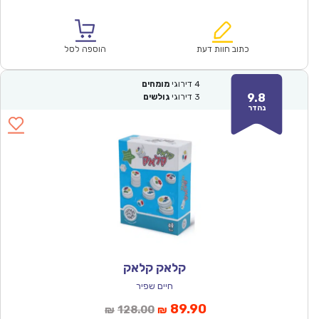
הנוכחי
המקורי
הוא:
היה:
₪64.00.
₪44.90.
כתוב חוות דעת
הוספה לסל
4
דירוגי
מומחים
9.8
3
דירוגי
גולשים
נהדר
קלאק קלאק
חיים שפיר
המחיר
המחיר
89.90
128.00
₪
₪