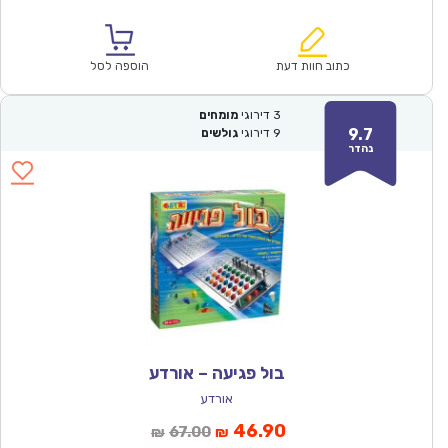
הנוכחי
המקורי
הוא:
היה:
₪128.00.
₪89.90.
כתוב חוות דעת
הוספה לסל
3
דירוגי
מומחים
9.7
9
דירוגי
גולשים
נהדר
בול פגיעה – אורדע
אורדע
המחיר
המחיר
46.90
67.00
₪
₪