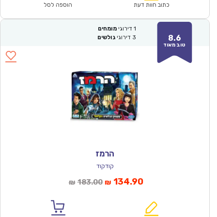
₪64.00.
₪44.90.
כתוב חוות דעת
הוספה לסל
1
דירוגי
מומחים
8.6
3
דירוגי
גולשים
טוב מאוד
הרמז
קודקוד
המחיר
המחיר
134.90
183.00
₪
₪
הנוכחי
המקורי
הוא:
היה: