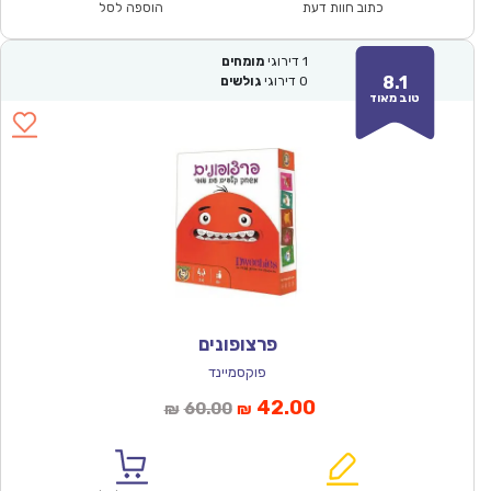
₪183.00.
₪134.90.
כתוב חוות דעת
הוספה לסל
1
דירוגי
מומחים
8.1
0
דירוגי
גולשים
טוב מאוד
פרצופונים
פוקסמיינד
המחיר
המחיר
42.00
60.00
₪
₪
הנוכחי
המקורי
הוא:
היה: