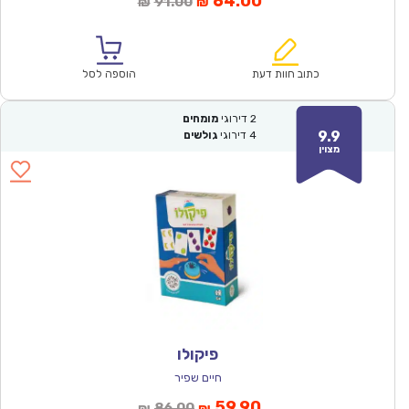
המחיר
המחיר
64.00
91.00
₪
₪
הנוכחי
המקורי
הוא:
היה:
₪91.00.
₪64.00.
כתוב חוות דעת
הוספה לסל
2
דירוגי
מומחים
9.9
4
דירוגי
גולשים
מצוין
פיקולו
חיים שפיר
המחיר
המחיר
59.90
86.00
₪
₪