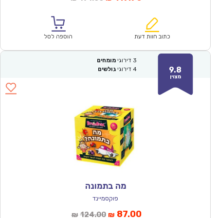
הנוכחי
המקורי
הוא:
היה:
₪171.00.
₪119.90.
כתוב חוות דעת
הוספה לסל
3
דירוגי
מומחים
9.8
4
דירוגי
גולשים
מצוין
מה בתמונה
פוקסמיינד
המחיר
המחיר
87.00
124.00
₪
₪