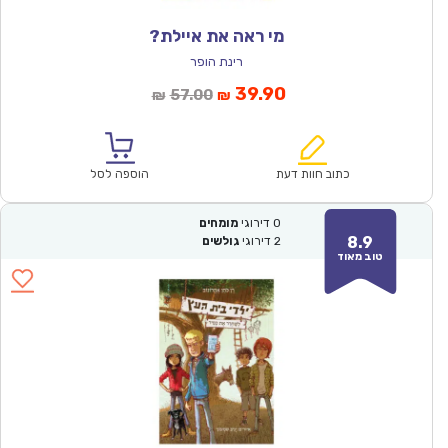
מי ראה את איילת?
רינת הופר
המחיר
המחיר
39.90
57.00
₪
₪
הנוכחי
המקורי
הוא:
היה:
₪57.00.
₪39.90.
כתוב חוות דעת
הוספה לסל
0
דירוגי
מומחים
8.9
2
דירוגי
גולשים
טוב מאוד