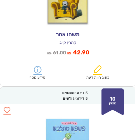
משהו אחר
קתרין קייב
המחיר
המחיר
42.90
61.00
₪
₪
הנוכחי
המקורי
הוא:
היה:
₪61.00.
₪42.90.
כתוב חוות דעת
מידע נוסף
5
דירוגי
מומחים
10
5
דירוגי
גולשים
מצוין