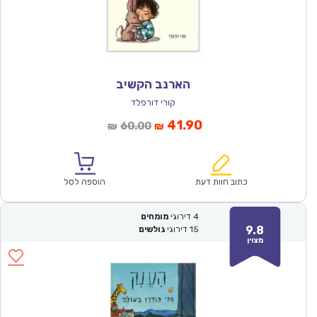
הארנב הקשיב
קורי דורפלד
המחיר
המחיר
41.90
60.00
₪
₪
הנוכחי
המקורי
הוא:
היה:
₪60.00.
₪41.90.
כתוב חוות דעת
הוספה לסל
4
דירוגי
מומחים
9.8
15
דירוגי
גולשים
מצוין