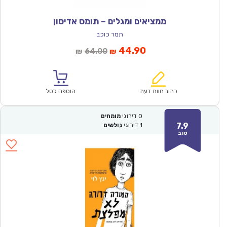
ממציאים ומגלים – תומס אדיסון
תמר כוכב
המחיר
המחיר
44.90
64.00
₪
₪
הנוכחי
המקורי
הוא:
היה:
₪64.00.
₪44.90.
כתוב חוות דעת
הוספה לסל
0
דירוגי
מומחים
7.9
1
דירוגי
גולשים
טוב