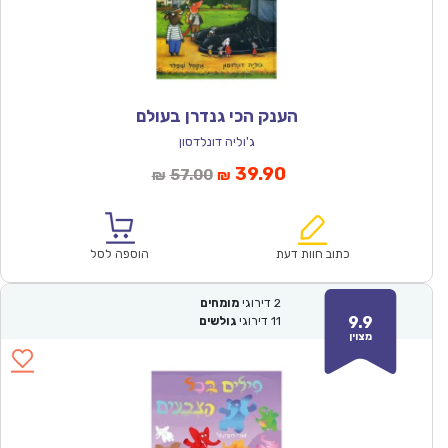
הענק הכי גנדרן בעולם
ג'וליה דונלדסון
המחיר
המחיר
39.90
57.00
₪
₪
הנוכחי
המקורי
הוא:
היה:
₪57.00.
₪39.90.
כתוב חוות דעת
הוספה לסל
2
דירוגי
מומחים
9.9
11
דירוגי
גולשים
מצוין