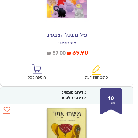
פילים בכל הצבעים
אמי רובינגר
המחיר
המחיר
39.90
57.00
₪
₪
הנוכחי
המקורי
הוא:
היה:
₪57.00.
₪39.90.
כתוב חוות דעת
הוספה לסל
3
דירוגי
מומחים
10
3
דירוגי
גולשים
מצוין