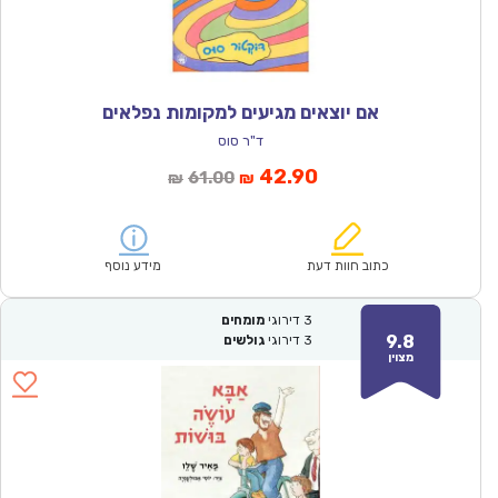
אם יוצאים מגיעים למקומות נפלאים
ד"ר סוס
המחיר
המחיר
42.90
61.00
₪
₪
הנוכחי
המקורי
הוא:
היה:
₪61.00.
₪42.90.
כתוב חוות דעת
מידע נוסף
3
דירוגי
מומחים
9.8
3
דירוגי
גולשים
מצוין