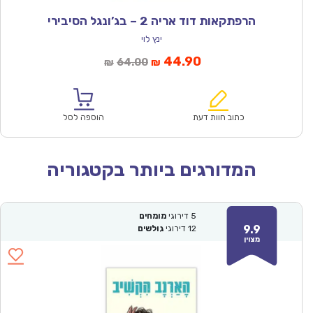
הרפתקאות דוד אריה 2 – בג’ונגל הסיבירי
ינץ לוי
המחיר
המחיר
44.90
64.00
₪
₪
הנוכחי
המקורי
הוא:
היה:
₪64.00.
₪44.90.
כתוב חוות דעת
הוספה לסל
המדורגים ביותר בקטגוריה
5
דירוגי
מומחים
9.9
12
דירוגי
גולשים
מצוין