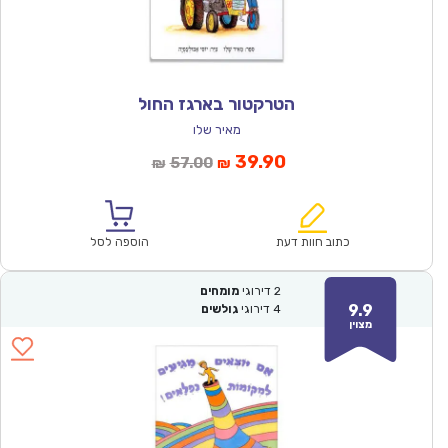
הטרקטור בארגז החול
מאיר שלו
המחיר
המחיר
39.90
57.00
₪
₪
הנוכחי
המקורי
הוא:
היה:
₪57.00.
₪39.90.
כתוב חוות דעת
הוספה לסל
2
דירוגי
מומחים
9.9
4
דירוגי
גולשים
מצוין