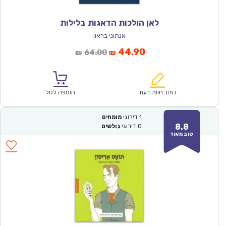
לאן הולכות הדאגות בלילות
אנתוני בראון
המחיר
המחיר
44.90
64.00
₪
₪
הנוכחי
המקורי
הוא:
היה:
₪64.00.
₪44.90.
כתוב חוות דעת
הוספה לסל
1
דירוגי
מומחים
8.8
0
דירוגי
גולשים
טוב מאוד