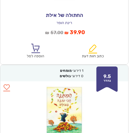
החתולה של אילת
רינת הופר
המחיר
המחיר
39.90
57.00
₪
₪
הנוכחי
המקורי
הוא:
היה:
₪57.00.
₪39.90.
כתוב חוות דעת
הוספה לסל
1
דירוגי
מומחים
9.5
0
דירוגי
גולשים
נהדר