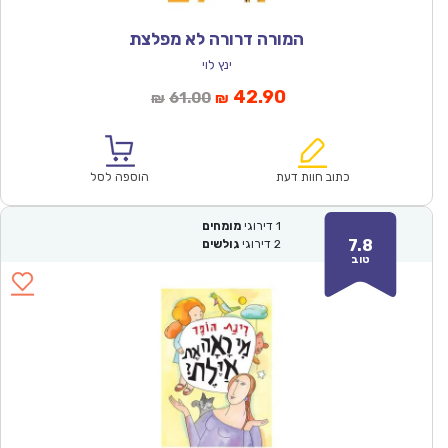
המורה דרורה לא מפלצת
ינץ לוי
המחיר
המחיר
42.90
61.00
₪
₪
הנוכחי
המקורי
הוא:
היה:
₪61.00.
₪42.90.
כתוב חוות דעת
הוספה לסל
1
דירוגי
מומחים
7.8
2
דירוגי
גולשים
טוב