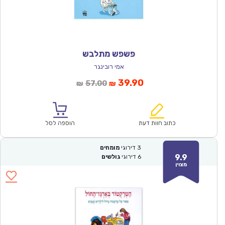
פשפש מתלבש
אמי רובינגר
המחיר
המחיר
39.90
57.00
₪
₪
הנוכחי
המקורי
הוא:
היה:
₪57.00.
₪39.90.
כתוב חוות דעת
הוספה לסל
3
דירוגי
מומחים
9.9
6
דירוגי
גולשים
מצוין