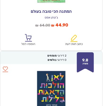
המתנה הכי טובה בעולם
ג'ונתן אמט
המחיר
המחיר
44.90
64.00
₪
₪
הנוכחי
המקורי
הוא:
היה:
₪64.00.
₪44.90.
כתוב חוות דעת
הוספה לסל
2
דירוגי
מומחים
9.8
0
דירוגי
גולשים
מצוין