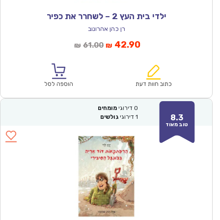
ילדי בית העץ 2 – לשחרר את כפיר
רן כהן אהרונוב
המחיר
המחיר
42.90
61.00
₪
₪
הנוכחי
המקורי
הוא:
היה:
₪61.00.
₪42.90.
כתוב חוות דעת
הוספה לסל
0
דירוגי
מומחים
8.3
1
דירוגי
גולשים
טוב מאוד