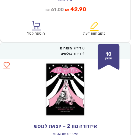
המחיר
המחיר
42.90
61.00
₪
₪
הנוכחי
המקורי
הוא:
היה:
₪61.00.
₪42.90.
כתוב חוות דעת
הוספה לסל
0
דירוגי
מומחים
10
4
דירוגי
גולשים
מצוין
איזדורה מון 2 – יוצאת לנופש
הארייט מונקסטר