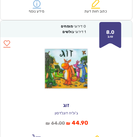
הוא:
היה:
₪67.00.
₪46.90.
כתוב חוות דעת
מידע נוסף
0
דירוגי
מומחים
8.0
1
דירוגי
גולשים
טוב
זוג
ג'וליה דונלדסון
המחיר
המחיר
44.90
64.00
₪
₪
הנוכחי
המקורי