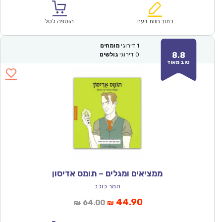
הוא:
היה:
₪64.00.
₪44.90.
כתוב חוות דעת
הוספה לסל
1
דירוגי
מומחים
8.8
0
דירוגי
גולשים
טוב מאוד
ממציאים ומגלים – תומס אדיסון
תמר כוכב
המחיר
המחיר
44.90
64.00
₪
₪
הנוכחי
המקורי