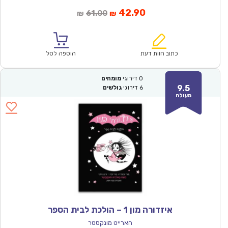
המחיר
המחיר
42.90
61.00
₪
₪
הנוכחי
המקורי
הוא:
היה:
₪61.00.
₪42.90.
כתוב חוות דעת
הוספה לסל
0
דירוגי
מומחים
9.5
6
דירוגי
גולשים
מעולה
איזדורה מון 1 – הולכת לבית הספר
הארייט מונקסטר