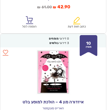
המחיר
המחיר
42.90
61.00
₪
₪
הנוכחי
המקורי
הוא:
היה:
₪61.00.
₪42.90.
כתוב חוות דעת
הוספה לסל
0
דירוגי
מומחים
10
3
דירוגי
גולשים
מצוין
איזדורה מון 4 – הולכת למופע בלט
הארייט מונקסטר