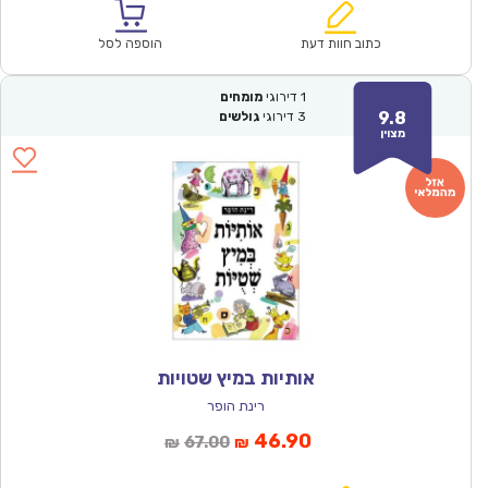
הוא:
היה:
₪64.00.
₪44.90.
כתוב חוות דעת
הוספה לסל
1
דירוגי
מומחים
9.8
3
דירוגי
גולשים
מצוין
אותיות במיץ שטויות
רינת הופר
המחיר
המחיר
46.90
67.00
₪
₪
הנוכחי
המקורי