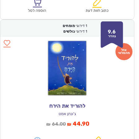
הוא:
היה:
₪64.00.
₪44.90.
כתוב חוות דעת
הוספה לסל
1
דירוגי
מומחים
9.6
1
דירוגי
גולשים
נהדר
להוריד את הירח
ג'ונתן אמט
המחיר
המחיר
44.90
64.00
₪
₪
הנוכחי
המקורי