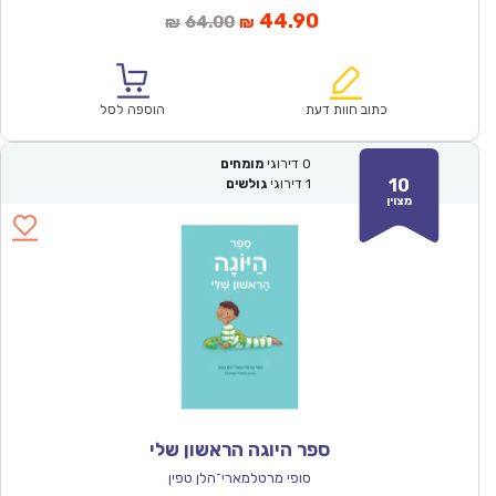
המחיר
המחיר
44.90
64.00
₪
₪
הנוכחי
המקורי
הוא:
היה:
₪64.00.
₪44.90.
כתוב חוות דעת
הוספה לסל
0
דירוגי
מומחים
10
1
דירוגי
גולשים
מצוין
ספר היוגה הראשון שלי
סופי מרטלמארי־הלן טפין