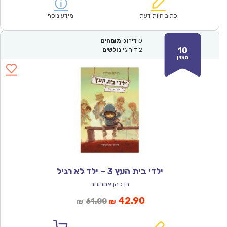
הוא:
היה:
₪64.00.
₪44.90.
כתוב חוות דעת
מידע נוסף
0
דירוגי
מומחים
10
2
דירוגי
גולשים
מצוין
ילדי בית העץ 3 – ילד לא רגיל
רן כהן אהרונוב
המחיר
המחיר
42.90
61.00
₪
₪
הנוכחי
המקורי