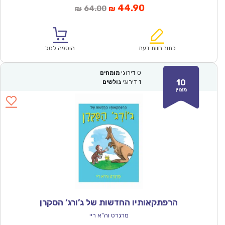
המחיר
המחיר
44.90
64.00
₪
₪
הנוכחי
המקורי
הוא:
היה:
₪64.00.
₪44.90.
כתוב חוות דעת
הוספה לסל
0
דירוגי
מומחים
10
1
דירוגי
גולשים
מצוין
הרפתקאותיו החדשות של ג’ורג’ הסקרן
מרגרט וה"א ריי