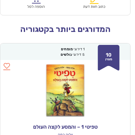
₪57.00.
₪39.90.
כתוב חוות דעת
הוספה לסל
המדורגים ביותר בקטגוריה
1
דירוגי
מומחים
10
5
דירוגי
גולשים
מצוין
טפיטי 1 – והמסע לקצה העולם
יוליה במה