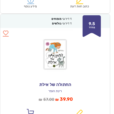
₪64.00.
₪44.90.
כתוב חוות דעת
מידע נוסף
1
דירוגי
מומחים
9.5
1
דירוגי
גולשים
נהדר
החתולה של אילת
רינת הופר
המחיר
המחיר
39.90
57.00
₪
₪
הנוכחי
המקורי
הוא:
היה: