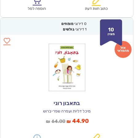
הוא:
היה:
₪61.00.
₪42.90.
כתוב חוות דעת
הוספה לסל
0
דירוגי
מומחים
10
1
דירוגי
גולשים
מצוין
בתאבון רוני
מיכל דליות ועפרה שפר-ברוש
המחיר
המחיר
44.90
64.00
₪
₪
הנוכחי
המקורי
הוא:
היה: