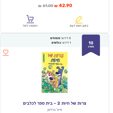
המחיר
המחיר
42.90
61.00
₪
₪
הנוכחי
המקורי
הוא:
היה:
₪61.00.
₪42.90.
כתוב חוות דעת
הוספה לסל
0
דירוגי
מומחים
10
1
דירוגי
גולשים
מצוין
צרות של חיות 2 – בית ספר לכלבים
פייג' ברדוק