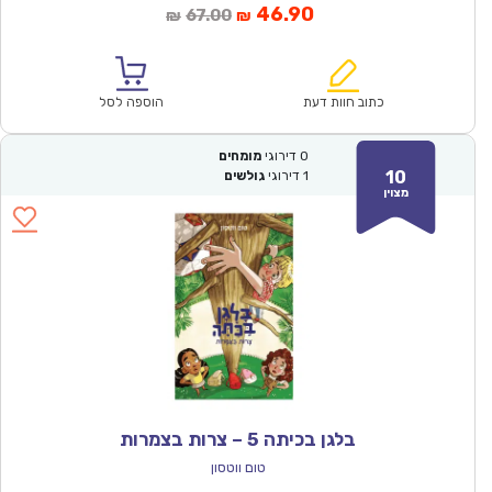
המחיר
המחיר
46.90
67.00
₪
₪
הנוכחי
המקורי
הוא:
היה:
₪67.00.
₪46.90.
כתוב חוות דעת
הוספה לסל
0
דירוגי
מומחים
10
1
דירוגי
גולשים
מצוין
בלגן בכיתה 5 – צרות בצמרות
טום ווטסון