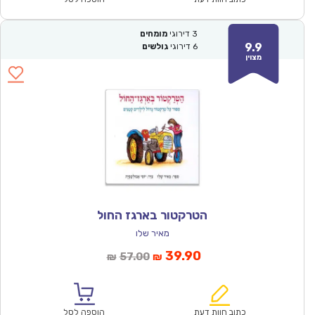
3
דירוגי
מומחים
9.9
6
דירוגי
גולשים
מצוין
הטרקטור בארגז החול
מאיר שלו
המחיר
המחיר
39.90
57.00
₪
₪
הנוכחי
המקורי
הוא:
היה:
₪57.00.
₪39.90.
כתוב חוות דעת
הוספה לסל