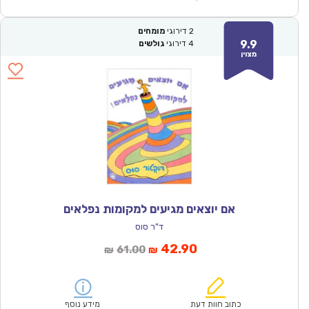
2
דירוגי
מומחים
9.9
4
דירוגי
גולשים
מצוין
אם יוצאים מגיעים למקומות נפלאים
ד"ר סוס
המחיר
המחיר
42.90
61.00
₪
₪
הנוכחי
המקורי
הוא:
היה:
₪61.00.
₪42.90.
כתוב חוות דעת
מידע נוסף