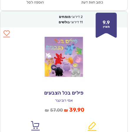
₪57.00.
₪39.90.
כתוב חוות דעת
הוספה לסל
2
דירוגי
מומחים
9.9
11
דירוגי
גולשים
מצוין
פילים בכל הצבעים
אמי רובינגר
המחיר
המחיר
39.90
57.00
₪
₪
הנוכחי
המקורי
הוא:
היה: