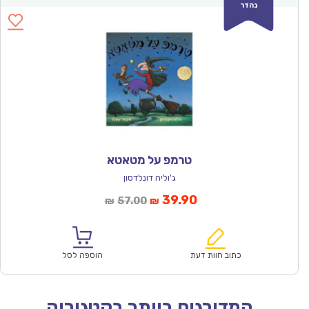
נהדר
טרמפ על מטאטא
ג'וליה דונלדסון
המחיר
המחיר
39.90
57.00
₪
₪
הנוכחי
המקורי
הוא:
היה:
₪57.00.
₪39.90.
כתוב חוות דעת
הוספה לסל
המדורגים ביותר בקטגוריה