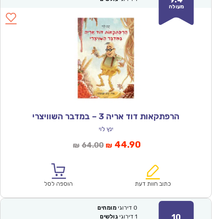
מעולה
הרפתקאות דוד אריה 3 – במדבר השוויצרי
ינץ לוי
המחיר
המחיר
44.90
64.00
₪
₪
הנוכחי
המקורי
הוא:
היה:
₪64.00.
₪44.90.
כתוב חוות דעת
הוספה לסל
0
דירוגי
מומחים
10
1
דירוגי
גולשים