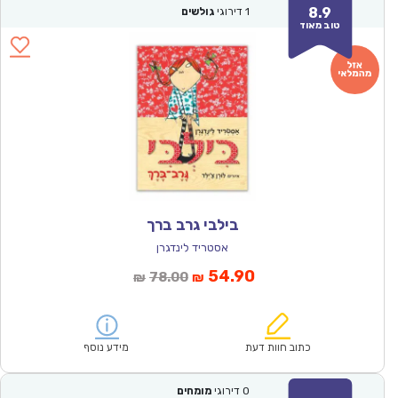
8.9
1
דירוגי
גולשים
טוב מאוד
בילבי גרב ברך
אסטריד לינדגרן
המחיר
המחיר
54.90
78.00
₪
₪
הנוכחי
המקורי
הוא:
היה:
₪78.00.
₪54.90.
כתוב חוות דעת
מידע נוסף
0
דירוגי
מומחים