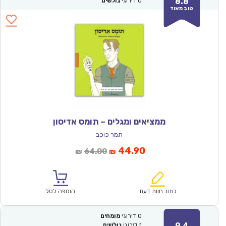
8.8
0
דירוגי
גולשים
טוב מאוד
ממציאים ומגלים – תומס אדיסון
תמר כוכב
המחיר
המחיר
44.90
64.00
₪
₪
הנוכחי
המקורי
הוא:
היה:
₪64.00.
₪44.90.
כתוב חוות דעת
הוספה לסל
0
דירוגי
מומחים
9.4
1
דירוגי
גולשים