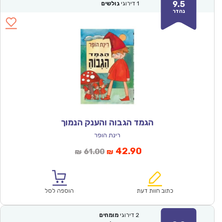
9.5
1
דירוגי
גולשים
נהדר
הגמד הגבוה והענק הנמוך
רינת הופר
המחיר
המחיר
42.90
61.00
₪
₪
הנוכחי
המקורי
הוא:
היה:
₪61.00.
₪42.90.
כתוב חוות דעת
הוספה לסל
2
דירוגי
מומחים