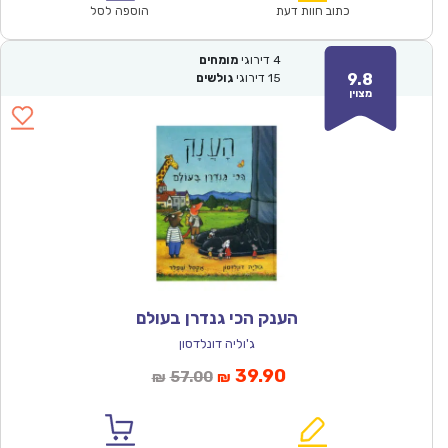
₪60.00.
₪41.90.
כתוב חוות דעת
הוספה לסל
4
דירוגי
מומחים
9.8
15
דירוגי
גולשים
מצוין
הענק הכי גנדרן בעולם
ג'וליה דונלדסון
המחיר
המחיר
39.90
57.00
₪
₪
הנוכחי
המקורי
הוא:
היה: