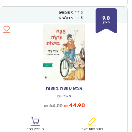
3
דירוגי
מומחים
9.8
3
דירוגי
גולשים
מצוין
אבא עושה בושות
מאיר שלו
המחיר
המחיר
44.90
64.00
₪
₪
הנוכחי
המקורי
הוא:
היה:
₪64.00.
₪44.90.
כתוב חוות דעת
הוספה לסל