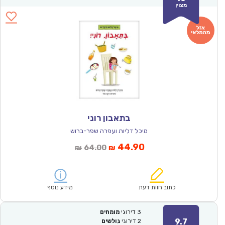
מצוין
בתאבון רוני
מיכל דליות ועפרה שפר-ברוש
המחיר
המחיר
44.90
64.00
₪
₪
הנוכחי
המקורי
הוא:
היה:
₪64.00.
₪44.90.
כתוב חוות דעת
מידע נוסף
3
דירוגי
מומחים
9.7
2
דירוגי
גולשים