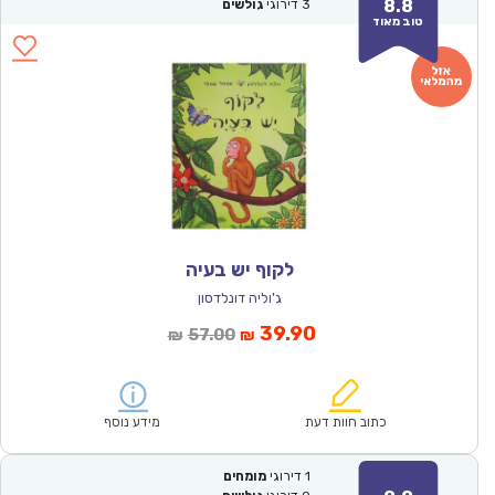
8.8
3
דירוגי
גולשים
טוב מאוד
לקוף יש בעיה
ג'וליה דונלדסון
המחיר
המחיר
39.90
57.00
₪
₪
הנוכחי
המקורי
הוא:
היה:
₪57.00.
₪39.90.
כתוב חוות דעת
מידע נוסף
1
דירוגי
מומחים