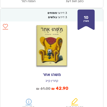
₪57.00.
₪39.90.
כתוב חוות דעת
הוספה לסל
3
דירוגי
מומחים
10
3
דירוגי
גולשים
מצוין
משהו אחר
קתרין קייב
המחיר
המחיר
42.90
61.00
₪
₪
הנוכחי
המקורי
הוא:
היה: