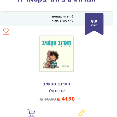
5
דירוגי
מומחים
9.9
12
דירוגי
גולשים
מצוין
הארנב הקשיב
קורי דורפלד
המחיר
המחיר
41.90
60.00
₪
₪
הנוכחי
המקורי
הוא:
היה: