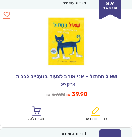
8.9
1
דירוגי
גולשים
טוב מאוד
שאול החתול – אני אוהב לצעוד בנעליים לבנות
אריק ליטוין
המחיר
המחיר
39.90
57.00
₪
₪
הנוכחי
המקורי
הוא:
היה:
₪57.00.
₪39.90.
כתוב חוות דעת
הוספה לסל
1
דירוגי
מומחים