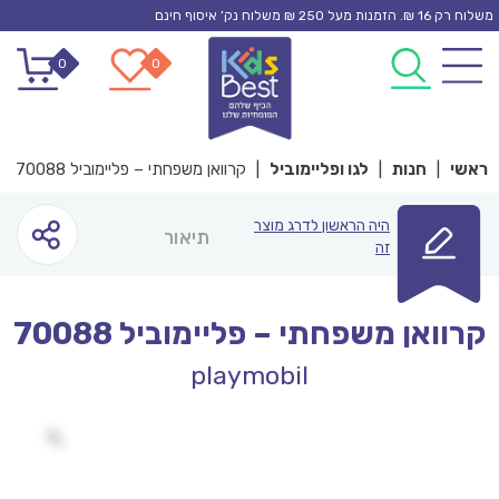
Ski
משלוח רק 16 ₪. הזמנות מעל 250 ₪ משלוח נק’ איסוף חינם
t
0
0
conten
ראשי
|
חנות
|
לגו ופליימוביל
|
קרוואן משפחתי – פליימוביל 70088
היה הראשון לדרג מוצר
תיאור
זה
קרוואן משפחתי – פליימוביל 70088
playmobil