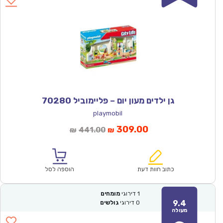
גן ילדים מעון יום – פליימוביל 70280
playmobil
המחיר
המחיר
309.00
441.00
₪
₪
הנוכחי
המקורי
הוא:
היה:
₪441.00.
₪309.00.
כתוב חוות דעת
הוספה לסל
1
דירוגי
מומחים
9.4
0
דירוגי
גולשים
מעולה