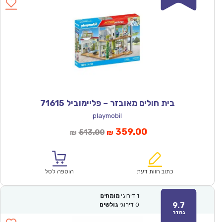
בית חולים מאובזר – פליימוביל 71615
playmobil
המחיר
המחיר
359.00
513.00
₪
₪
הנוכחי
המקורי
הוא:
היה:
₪513.00.
₪359.00.
כתוב חוות דעת
הוספה לסל
1
דירוגי
מומחים
9.7
0
דירוגי
גולשים
נהדר