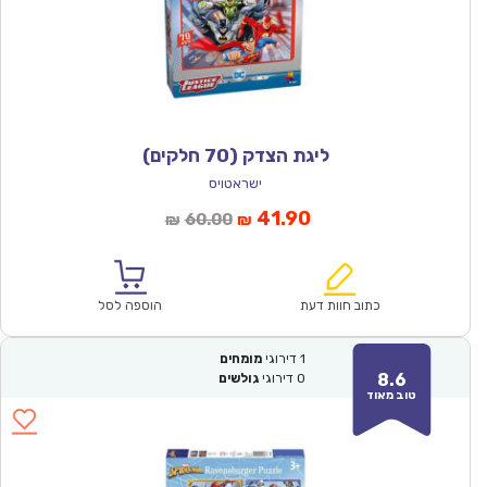
ליגת הצדק (70 חלקים)
ישראטויס
המחיר
המחיר
41.90
60.00
₪
₪
הנוכחי
המקורי
הוא:
היה:
₪60.00.
₪41.90.
כתוב חוות דעת
הוספה לסל
1
דירוגי
מומחים
8.6
0
דירוגי
גולשים
טוב מאוד