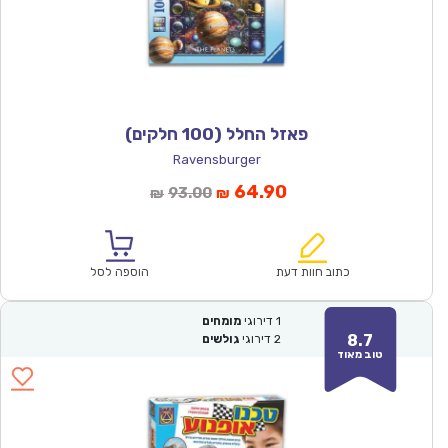
פאזל החלל (100 חלקים)
Ravensburger
המחיר
המחיר
64.90
93.00
₪
₪
הנוכחי
המקורי
הוא:
היה:
₪93.00.
₪64.90.
כתוב חוות דעת
הוספה לסל
1
דירוגי
מומחים
8.7
2
דירוגי
גולשים
טוב מאוד