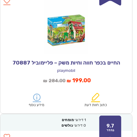
החיים בכפר חווה וחיות משק – פליימוביל 70887
playmobil
המחיר
המחיר
199.00
284.00
₪
₪
הנוכחי
המקורי
הוא:
היה:
₪284.00.
₪199.00.
כתוב חוות דעת
מידע נוסף
1
דירוגי
מומחים
9.7
0
דירוגי
גולשים
נהדר