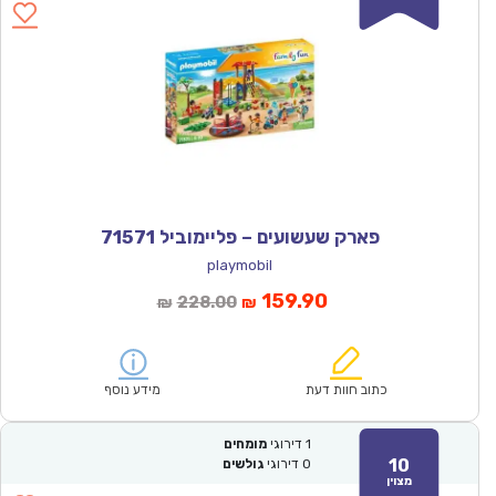
פארק שעשועים – פליימוביל 71571
playmobil
המחיר
המחיר
159.90
228.00
₪
₪
הנוכחי
המקורי
הוא:
היה:
₪228.00.
₪159.90.
כתוב חוות דעת
מידע נוסף
1
דירוגי
מומחים
10
0
דירוגי
גולשים
מצוין