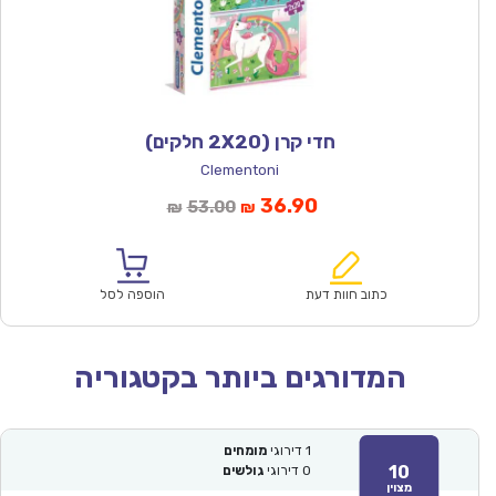
חדי קרן (2X20 חלקים)
Clementoni
המחיר
המחיר
36.90
53.00
₪
₪
הנוכחי
המקורי
הוא:
היה:
₪53.00.
₪36.90.
כתוב חוות דעת
הוספה לסל
המדורגים ביותר בקטגוריה
1
דירוגי
מומחים
10
0
דירוגי
גולשים
מצוין