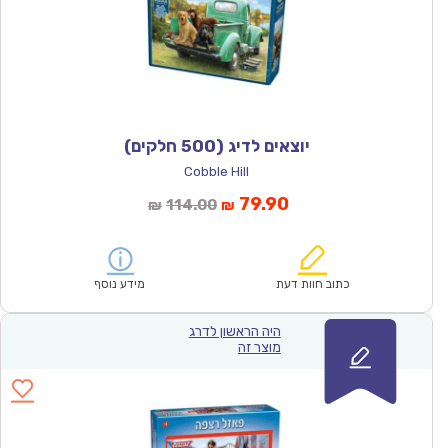
יוצאים לדיג (500 חלקים)
Cobble Hill
המחיר
המחיר
79.90
114.00
₪
₪
הנוכחי
המקורי
הוא:
היה:
₪114.00.
₪79.90.
כתוב חוות דעת
מידע נוסף
היה הראשון לדרג
מוצר זה