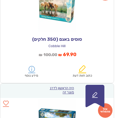
סוסים באגם (350 חלקים)
Cobble Hill
המחיר
המחיר
69.90
100.00
₪
₪
הנוכחי
המקורי
הוא:
היה:
₪100.00.
₪69.90.
כתוב חוות דעת
מידע נוסף
היה הראשון לדרג
מוצר זה