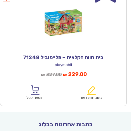
בית חווה חקלאית – פליימוביל 71248
playmobil
המחיר
המחיר
229.00
327.00
₪
₪
הנוכחי
המקורי
הוא:
היה:
₪327.00.
₪229.00.
כתוב חוות דעת
הוספה לסל
כתבות אחרונות בבלוג