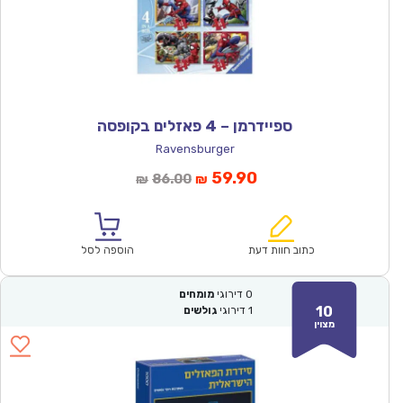
ספיידרמן – 4 פאזלים בקופסה
Ravensburger
המחיר
המחיר
59.90
86.00
₪
₪
הנוכחי
המקורי
הוא:
היה:
₪86.00.
₪59.90.
כתוב חוות דעת
הוספה לסל
0
דירוגי
מומחים
10
1
דירוגי
גולשים
מצוין