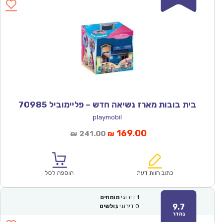
בית בובות מארז נשיאה חדש – פליימוביל 70985
playmobil
המחיר
המחיר
169.00
241.00
₪
₪
הנוכחי
המקורי
הוא:
היה:
₪241.00.
₪169.00.
כתוב חוות דעת
הוספה לסל
1
דירוגי
מומחים
9.7
0
דירוגי
גולשים
נהדר