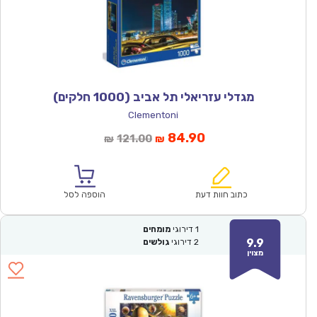
מגדלי עזריאלי תל אביב (1000 חלקים)
Clementoni
המחיר
המחיר
84.90
121.00
₪
₪
הנוכחי
המקורי
הוא:
היה:
₪121.00.
₪84.90.
כתוב חוות דעת
הוספה לסל
1
דירוגי
מומחים
9.9
2
דירוגי
גולשים
מצוין