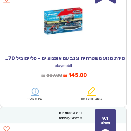
סירת מנוע משטרתית וגנב עם אופנוע ים – פליימוביל 71570
playmobil
המחיר
המחיר
145.00
207.00
₪
₪
הנוכחי
המקורי
הוא:
היה:
₪207.00.
₪145.00.
כתוב חוות דעת
מידע נוסף
1
דירוגי
מומחים
9.1
0
דירוגי
גולשים
מעולה