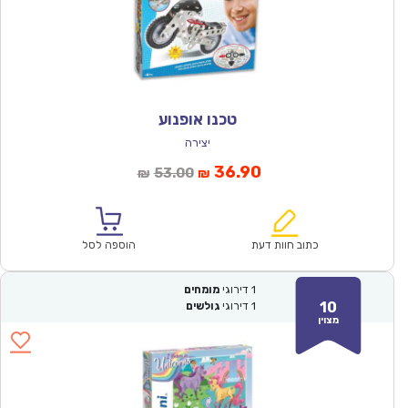
טכנו אופנוע
יצירה
המחיר
המחיר
36.90
53.00
₪
₪
הנוכחי
המקורי
הוא:
היה:
₪53.00.
₪36.90.
כתוב חוות דעת
הוספה לסל
1
דירוגי
מומחים
10
1
דירוגי
גולשים
מצוין