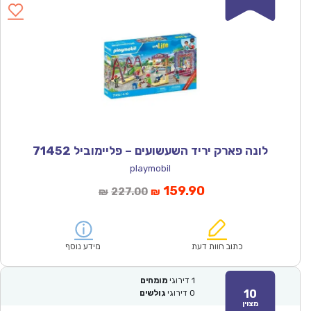
לונה פארק יריד השעשועים – פליימוביל 71452
playmobil
המחיר
המחיר
159.90
227.00
₪
₪
הנוכחי
המקורי
הוא:
היה:
₪227.00.
₪159.90.
כתוב חוות דעת
מידע נוסף
1
דירוגי
מומחים
10
0
דירוגי
גולשים
מצוין