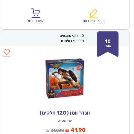
הנוכחי
המקורי
הוא:
היה:
₪171.00.
₪119.90.
כתוב חוות דעת
הוספה לסל
0
דירוגי
מומחים
10
1
דירוגי
גולשים
מצוין
וונדר וומן (120 חלקים)
ישראטויס
המחיר
המחיר
41.90
60.00
₪
₪