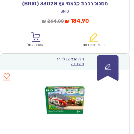
מסלול רכבת קלאסי עץ 33028 (BRIO)
BRIO
המחיר
המחיר
184.90
264.00
₪
₪
הנוכחי
המקורי
הוא:
היה:
₪264.00.
₪184.90.
כתוב חוות דעת
הוספה לסל
היה הראשון לדרג
מוצר זה