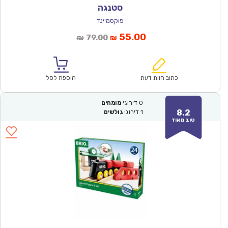
סטנגה
פוקסמיינד
המחיר
המחיר
55.00
79.00
₪
₪
הנוכחי
המקורי
הוא:
היה:
₪79.00.
₪55.00.
כתוב חוות דעת
הוספה לסל
0
דירוגי
מומחים
8.2
1
דירוגי
גולשים
טוב מאוד