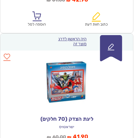
61.00
₪
₪
הנוכחי
המקורי
הוא:
היה:
₪61.00.
₪42.90.
כתוב חוות דעת
הוספה לסל
היה הראשון לדרג
מוצר זה
ליגת הצדק (70 חלקים)
ישראטויס
המחיר
המחיר
41.90
60.00
₪
₪