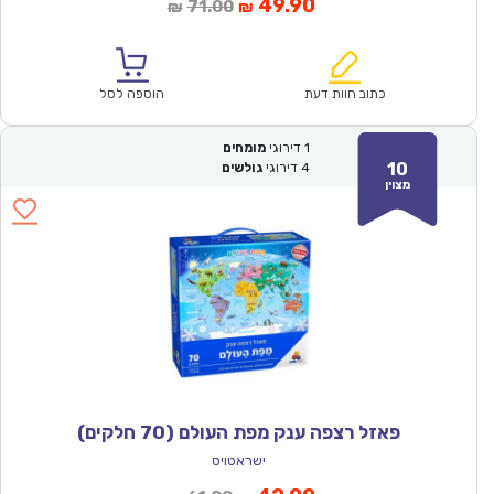
המחיר
המחיר
49.90
71.00
₪
₪
הנוכחי
המקורי
הוא:
היה:
₪71.00.
₪49.90.
כתוב חוות דעת
הוספה לסל
1
דירוגי
מומחים
10
4
דירוגי
גולשים
מצוין
פאזל רצפה ענק מפת העולם (70 חלקים)
ישראטויס