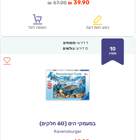
המחיר
המחיר
39.90
57.00
₪
₪
הנוכחי
המקורי
הוא:
היה:
₪57.00.
₪39.90.
כתוב חוות דעת
הוספה לסל
1
דירוגי
מומחים
10
0
דירוגי
גולשים
מצוין
במעמקי הים (60 חלקים)
Ravensburger