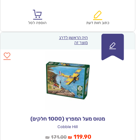
הנוכחי
המקורי
הוא:
היה:
₪100.00.
₪69.90.
כתוב חוות דעת
הוספה לסל
היה הראשון לדרג
מוצר זה
מטוס מעל המפרץ (1000 חלקים)
Cobble Hill
המחיר
המחיר
119.90
171.00
₪
₪