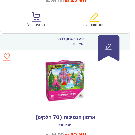
המחיר
המחיר
42.90
61.00
₪
₪
הנוכחי
המקורי
הוא:
היה:
₪61.00.
₪42.90.
כתוב חוות דעת
הוספה לסל
היה הראשון לדרג
מוצר זה
ארמון הנסיכות (70 חלקים)
ישראטויס
המחיר
המחיר
42.90