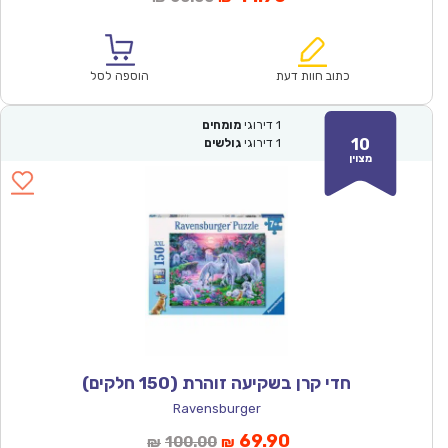
הנוכחי
המקורי
הוא:
היה:
₪60.00.
₪41.90.
כתוב חוות דעת
הוספה לסל
1
דירוגי
מומחים
10
1
דירוגי
גולשים
מצוין
חדי קרן בשקיעה זוהרת (150 חלקים)
Ravensburger
המחיר
המחיר
69.90
100.00
₪
₪