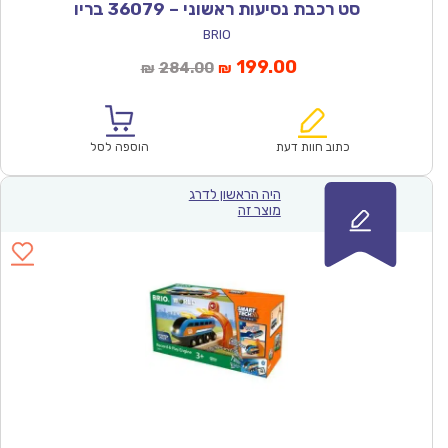
סט רכבת נסיעות ראשוני – 36079 בריו
BRIO
המחיר
המחיר
199.00
284.00
₪
₪
הנוכחי
המקורי
הוא:
היה:
₪284.00.
₪199.00.
כתוב חוות דעת
הוספה לסל
היה הראשון לדרג
מוצר זה