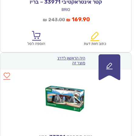
קטר אינטראקטיבי 33971 – בריו
BRIO
המחיר
המחיר
169.90
243.00
₪
₪
הנוכחי
המקורי
הוא:
היה:
₪243.00.
₪169.90.
כתוב חוות דעת
הוספה לסל
היה הראשון לדרג
מוצר זה