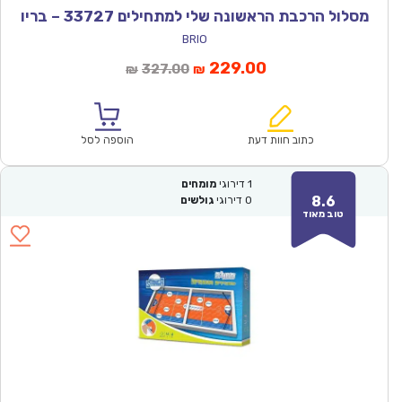
מסלול הרכבת הראשונה שלי למתחילים 33727 – בריו
BRIO
המחיר
המחיר
229.00
327.00
₪
₪
הנוכחי
המקורי
הוא:
היה:
₪327.00.
₪229.00.
כתוב חוות דעת
הוספה לסל
1
דירוגי
מומחים
8.6
0
דירוגי
גולשים
טוב מאוד