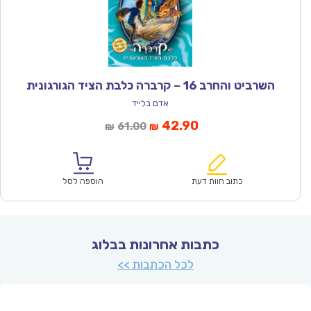
השרביט והחרב 16 – קרברה כלבת הציד הגורגונית
אדם בלייד
המחיר
המחיר
42.90
61.00
₪
₪
הנוכחי
המקורי
הוא:
היה:
₪61.00.
₪42.90.
כתוב חוות דעת
הוספה לסל
כתבות אחרונות בבלוג
לכל הכתבות >>