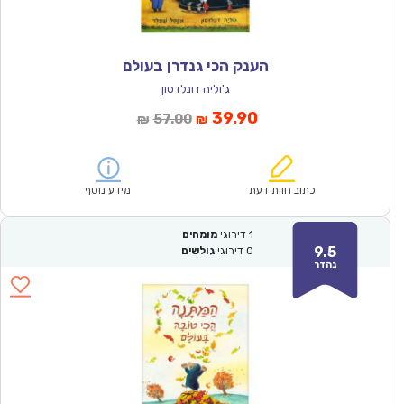
הענק הכי גנדרן בעולם
ג'וליה דונלדסון
המחיר
המחיר
39.90
57.00
₪
₪
הנוכחי
המקורי
הוא:
היה:
₪57.00.
₪39.90.
כתוב חוות דעת
מידע נוסף
1
דירוגי
מומחים
9.5
0
דירוגי
גולשים
נהדר