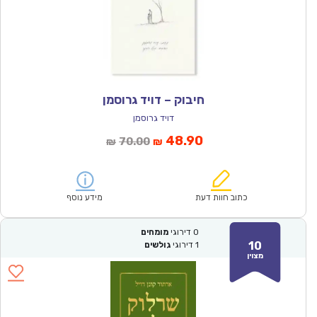
חיבוק – דויד גרוסמן
דויד גרוסמן
המחיר
המחיר
48.90
70.00
₪
₪
הנוכחי
המקורי
הוא:
היה:
₪70.00.
₪48.90.
כתוב חוות דעת
מידע נוסף
0
דירוגי
מומחים
10
1
דירוגי
גולשים
מצוין