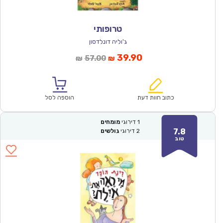
טרופותי
ג'וליה דונלדסון
המחיר
המחיר
39.90
57.00
₪
₪
הנוכחי
המקורי
הוא:
היה:
₪57.00.
₪39.90.
כתוב חוות דעת
הוספה לסל
1
דירוגי
מומחים
7.8
2
דירוגי
גולשים
טוב