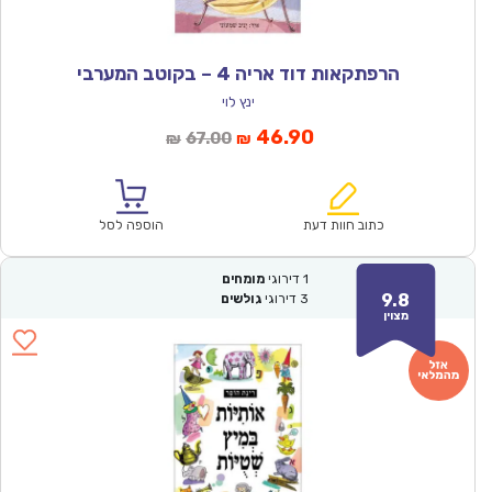
הרפתקאות דוד אריה 4 – בקוטב המערבי
ינץ לוי
המחיר
המחיר
46.90
67.00
₪
₪
הנוכחי
המקורי
הוא:
היה:
₪67.00.
₪46.90.
כתוב חוות דעת
הוספה לסל
1
דירוגי
מומחים
9.8
3
דירוגי
גולשים
מצוין