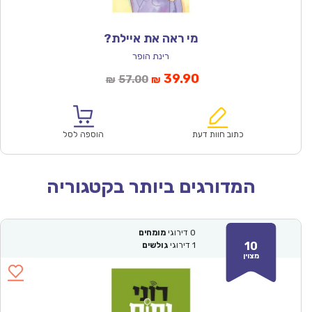
מי ראה את איילת?
רינת הופר
המחיר
המחיר
39.90
57.00
₪
₪
הנוכחי
המקורי
הוא:
היה:
₪57.00.
₪39.90.
כתוב חוות דעת
הוספה לסל
המדורגים ביותר בקטגוריה
0
דירוגי
מומחים
10
1
דירוגי
גולשים
מצוין