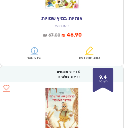
אותיות במיץ שטויות
רינת הופר
המחיר
המחיר
46.90
67.00
₪
₪
הנוכחי
המקורי
הוא:
היה:
₪67.00.
₪46.90.
כתוב חוות דעת
מידע נוסף
0
דירוגי
מומחים
9.4
1
דירוגי
גולשים
מעולה