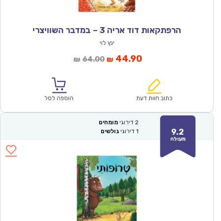
הרפתקאות דוד אריה 3 – במדבר השוויצרי
ינץ לוי
המחיר
המחיר
44.90
64.00
₪
₪
הנוכחי
המקורי
הוא:
היה:
₪64.00.
₪44.90.
כתוב חוות דעת
הוספה לסל
2
דירוגי
מומחים
9.2
1
דירוגי
גולשים
מעולה