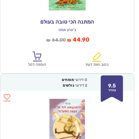
המתנה הכי טובה בעולם
ג'ונתן אמט
המחיר
המחיר
44.90
64.00
₪
₪
הנוכחי
המקורי
הוא:
היה:
₪64.00.
₪44.90.
כתוב חוות דעת
הוספה לסל
0
דירוגי
מומחים
9.5
2
דירוגי
גולשים
נהדר