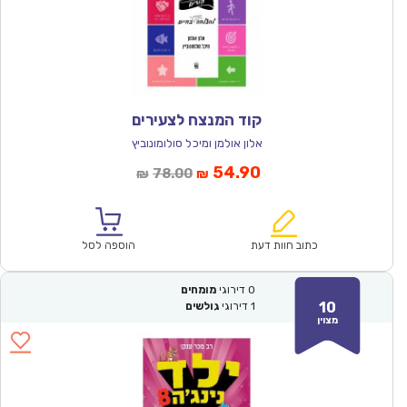
קוד המנצח לצעירים
אלון אולמן ומיכל סולומונוביץ
המחיר
המחיר
54.90
78.00
₪
₪
הנוכחי
המקורי
הוא:
היה:
₪78.00.
₪54.90.
כתוב חוות דעת
הוספה לסל
0
דירוגי
מומחים
10
1
דירוגי
גולשים
מצוין