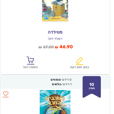
מטילדה
רואלד דאל
המחיר
המחיר
46.90
67.00
₪
₪
הנוכחי
המקורי
הוא:
היה:
₪67.00.
₪46.90.
כתוב חוות דעת
הוספה לסל
0
דירוגי
מומחים
10
1
דירוגי
גולשים
מצוין