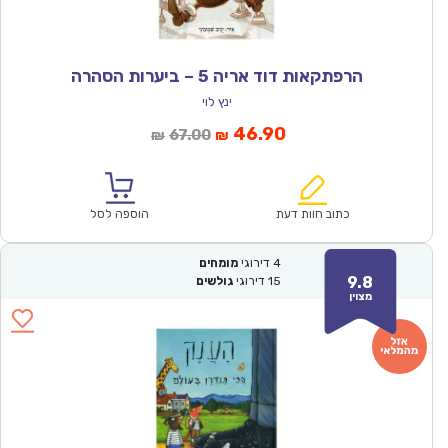
הרפתקאות דוד אריה 5 – ביערות הסהרה
ינץ לוי
המחיר
המחיר
46.90
67.00
₪
₪
הנוכחי
המקורי
הוא:
היה:
₪67.00.
₪46.90.
כתוב חוות דעת
הוספה לסל
4
דירוגי
מומחים
9.8
15
דירוגי
גולשים
מצוין