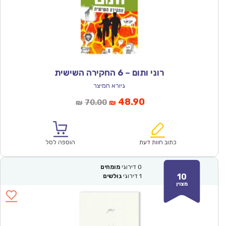
רוני ותום – 6 החקירה השישית
גיורא חמיצר
המחיר
המחיר
48.90
70.00
₪
₪
הנוכחי
המקורי
הוא:
היה:
₪70.00.
₪48.90.
כתוב חוות דעת
הוספה לסל
0
דירוגי
מומחים
10
1
דירוגי
גולשים
מצוין