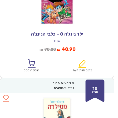
ילד נינג’ה 8 – כלבי הנינג’ה
אן דו
המחיר
המחיר
48.90
70.00
₪
₪
הנוכחי
המקורי
הוא:
היה:
₪70.00.
₪48.90.
כתוב חוות דעת
הוספה לסל
0
דירוגי
מומחים
10
1
דירוגי
גולשים
מצוין