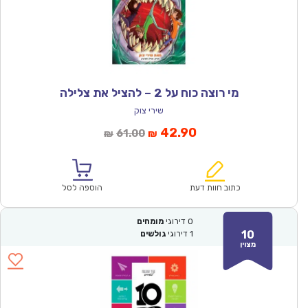
מי רוצה כוח על 2 – להציל את צלילה
שירי צוק
המחיר
המחיר
42.90
61.00
₪
₪
הנוכחי
המקורי
הוא:
היה:
₪61.00.
₪42.90.
כתוב חוות דעת
הוספה לסל
0
דירוגי
מומחים
10
1
דירוגי
גולשים
מצוין