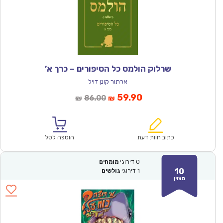
שרלוק הולמס כל הסיפורים – כרך א’
ארתור קונן דויל
המחיר
המחיר
59.90
86.00
₪
₪
הנוכחי
המקורי
הוא:
היה:
₪86.00.
₪59.90.
כתוב חוות דעת
הוספה לסל
0
דירוגי
מומחים
10
1
דירוגי
גולשים
מצוין