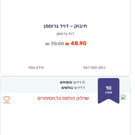
חיבוק – דויד גרוסמן
דויד גרוסמן
המחיר
המחיר
48.90
70.00
₪
₪
הנוכחי
המקורי
הוא:
היה:
₪70.00.
₪48.90.
כתוב חוות דעת
מידע נוסף
0
דירוגי
מומחים
10
1
דירוגי
גולשים
מצוין