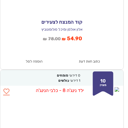
קוד המנצח לצעירים
אלון אולמן ומיכל סולומונוביץ
המחיר
המחיר
54.90
78.00
₪
₪
הנוכחי
המקורי
הוא:
היה:
₪78.00.
₪54.90.
כתוב חוות דעת
הוספה לסל
0
דירוגי
מומחים
10
1
דירוגי
גולשים
מצוין