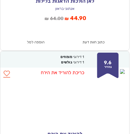
לאן הולכות הדאגות בלילות
אנתוני בראון
המחיר
המחיר
44.90
64.00
₪
₪
הנוכחי
המקורי
הוא:
היה:
₪64.00.
₪44.90.
כתוב חוות דעת
הוספה לסל
1
דירוגי
מומחים
9.6
1
דירוגי
גולשים
נהדר