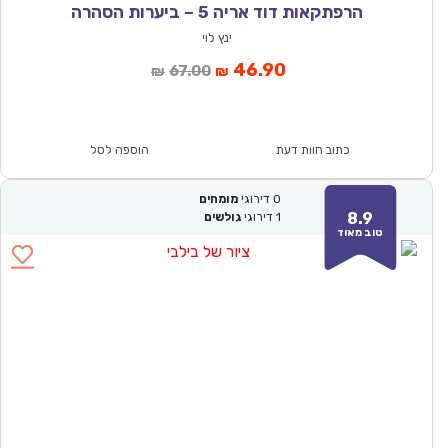
הרפתקאות דוד אריה 5 – ביערות הסהרה
ינץ לוי
המחיר
המחיר
46.90
67.00
₪
₪
הנוכחי
המקורי
הוא:
היה:
₪67.00.
₪46.90.
כתוב חוות דעת
הוספה לסל
0
דירוגי
מומחים
8.9
1
דירוגי
גולשים
טוב מאוד