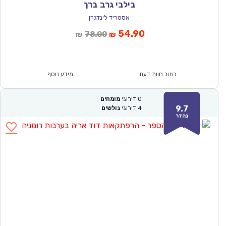
בילבי גרב ברך
אסטריד לינדגרן
המחיר
המחיר
54.90
78.00
₪
₪
הנוכחי
המקורי
הוא:
היה:
₪78.00.
₪54.90.
כתוב חוות דעת
מידע נוסף
0
דירוגי
מומחים
9.7
4
דירוגי
גולשים
נהדר