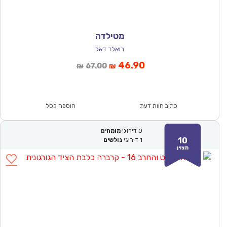
מטילדה
רואלד דאל
המחיר
המחיר
46.90
67.00
₪
₪
הנוכחי
המקורי
הוא:
היה:
₪67.00.
₪46.90.
כתוב חוות דעת
הוספה לסל
0
דירוגי
מומחים
10
1
דירוגי
גולשים
מצוין