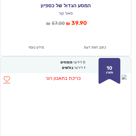
המסע הגדול של כספיון
פאול קור
המחיר
המחיר
39.90
57.00
₪
₪
הנוכחי
המקורי
הוא:
היה:
₪57.00.
₪39.90.
כתוב חוות דעת
מידע נוסף
0
דירוגי
מומחים
10
1
דירוגי
גולשים
מצוין