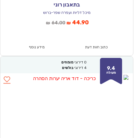
בתאבון רוני
מיכל דליות ועפרה שפר-ברוש
המחיר
המחיר
44.90
64.00
₪
₪
הנוכחי
המקורי
הוא:
היה:
₪64.00.
₪44.90.
כתוב חוות דעת
מידע נוסף
0
דירוגי
מומחים
9.4
4
דירוגי
גולשים
מעולה