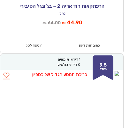
הרפתקאות דוד אריה 2 – בג’ונגל הסיבירי
ינץ לוי
המחיר
המחיר
44.90
64.00
₪
₪
הנוכחי
המקורי
הוא:
היה:
₪64.00.
₪44.90.
כתוב חוות דעת
הוספה לסל
1
דירוגי
מומחים
9.5
0
דירוגי
גולשים
נהדר