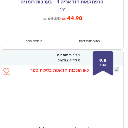
הרפתקאות דוד אריה 1 – בערבות רומניה
ינץ לוי
המחיר
המחיר
44.90
64.00
₪
₪
הנוכחי
המקורי
הוא:
היה:
₪64.00.
₪44.90.
כתוב חוות דעת
הוספה לסל
2
דירוגי
מומחים
9.8
0
דירוגי
גולשים
מצוין