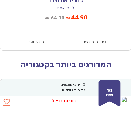
להוריד את הירח
ג'ונתן אמט
המחיר
המחיר
44.90
64.00
₪
₪
הנוכחי
המקורי
הוא:
היה:
₪64.00.
₪44.90.
כתוב חוות דעת
מידע נוסף
המדורגים ביותר בקטגוריה
0
דירוגי
מומחים
10
1
דירוגי
גולשים
מצוין