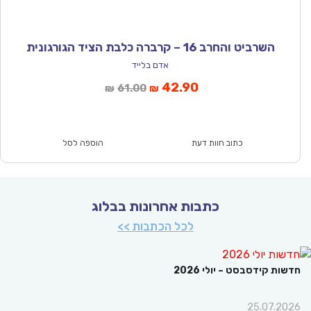
השרביט והחרב 16 – קרברה כלבת הציד הגורגונית
אדם בלייד
המחיר
המחיר
42.90
61.00
₪
₪
הנוכחי
המקורי
הוא:
היה:
₪61.00.
₪42.90.
כתוב חוות דעת
הוספה לסל
כתבות אחרונות בבלוג
לכל הכתבות >>
ת קידסבסט – יולי 2026
25.07.2