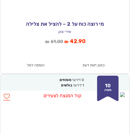
מי רוצה כוח על 2 – להציל את צלילה
שירי צוק
המחיר
המחיר
42.90
61.00
₪
₪
הנוכחי
המקורי
הוא:
היה:
₪61.00.
₪42.90.
כתוב חוות דעת
הוספה לסל
0
דירוגי
מומחים
10
1
דירוגי
גולשים
מצוין