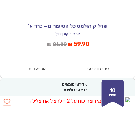
שרלוק הולמס כל הסיפורים – כרך א’
ארתור קונן דויל
המחיר
המחיר
59.90
86.00
₪
₪
הנוכחי
המקורי
הוא:
היה:
₪86.00.
₪59.90.
כתוב חוות דעת
הוספה לסל
0
דירוגי
מומחים
10
1
דירוגי
גולשים
מצוין