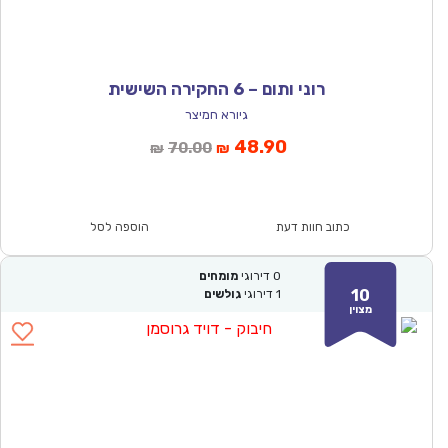
רוני ותום – 6 החקירה השישית
גיורא חמיצר
המחיר
המחיר
48.90
70.00
₪
₪
הנוכחי
המקורי
הוא:
היה:
₪70.00.
₪48.90.
כתוב חוות דעת
הוספה לסל
0
דירוגי
מומחים
10
1
דירוגי
גולשים
מצוין