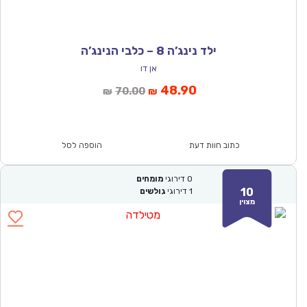
ילד נינג’ה 8 – כלבי הנינג’ה
אן דו
המחיר
המחיר
48.90
70.00
₪
₪
הנוכחי
המקורי
הוא:
היה:
₪70.00.
₪48.90.
כתוב חוות דעת
הוספה לסל
0
דירוגי
מומחים
10
1
דירוגי
גולשים
מצוין