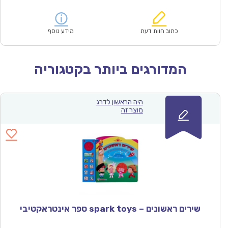
הנוכחי
המקורי
הוא:
היה:
₪64.00.
₪44.90.
כתוב חוות דעת
מידע נוסף
המדורגים ביותר בקטגוריה
היה הראשון לדרג
מוצר זה
שירים ראשונים – spark toys ספר אינטראקטיבי