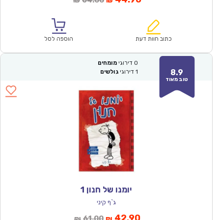
64.00
₪
₪
הנוכחי
המקורי
הוא:
היה:
₪64.00.
₪44.90.
כתוב חוות דעת
הוספה לסל
0
דירוגי
מומחים
8.9
1
דירוגי
גולשים
טוב מאוד
יומנו של חנון 1
ג`ף קיני
המחיר
המחיר
42.90
61.00
₪
₪