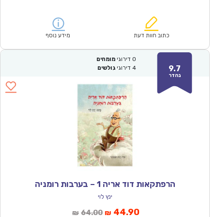
הנוכחי
המקורי
הוא:
היה:
₪57.00.
₪39.90.
כתוב חוות דעת
מידע נוסף
0
דירוגי
מומחים
9.7
4
דירוגי
גולשים
נהדר
הרפתקאות דוד אריה 1 – בערבות רומניה
ינץ לוי
המחיר
המחיר
44.90
64.00
₪
₪