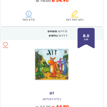
המחיר
המחיר
54.90
78.00
₪
₪
הנוכחי
המקורי
הוא:
היה:
₪78.00.
₪54.90.
כתוב חוות דעת
מידע נוסף
0
דירוגי
מומחים
8.0
1
דירוגי
גולשים
טוב
זוג
ג'וליה דונלדסון
המחיר
המחיר
44.90