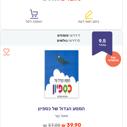
הנוכחי
המקורי
הוא:
היה:
₪61.00.
₪42.90.
כתוב חוות דעת
הוספה לסל
1
דירוגי
מומחים
9.5
0
דירוגי
גולשים
נהדר
המסע הגדול של כספיון
פאול קור
המחיר
המחיר
39.90
57.00
₪
₪