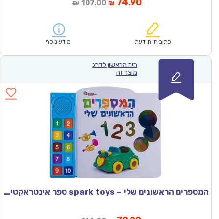
המחיר
המחיר
74.90
107.00
₪
₪
הנוכחי
המקורי
הוא:
היה:
₪107.00.
₪74.90.
כתוב חוות דעת
מידע נוסף
היה הראשון לדרג
מוצר זה
המספרים הראשונים שלי – spark toys ספר אינטראקטיבי