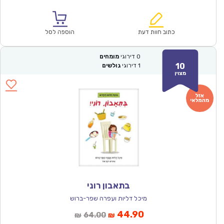
הנוכחי
המקורי
הוא:
היה:
₪67.00.
₪46.90.
כתוב חוות דעת
הוספה לסל
0
דירוגי
מומחים
10
1
דירוגי
גולשים
מצוין
בתאבון רוני
מיכל דליות ועפרה שפר-ברוש
המחיר
המחיר
44.90
64.00
₪
₪