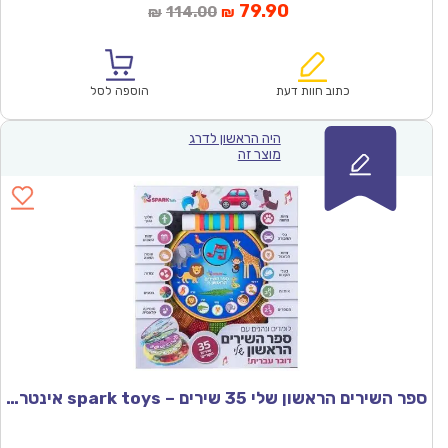
המחיר
המחיר
79.90
114.00
₪
₪
הנוכחי
המקורי
הוא:
היה:
₪114.00.
₪79.90.
כתוב חוות דעת
הוספה לסל
היה הראשון לדרג
מוצר זה
ספר השירים הראשון שלי 35 שירים – spark toys אינטראקטיבי