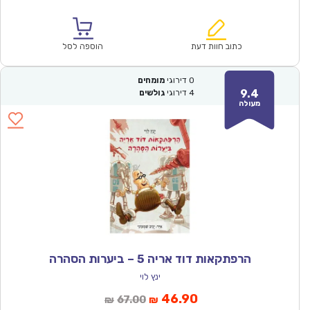
הנוכחי
המקורי
הוא:
היה:
₪57.00.
₪39.90.
כתוב חוות דעת
הוספה לסל
0
דירוגי
מומחים
9.4
4
דירוגי
גולשים
מעולה
הרפתקאות דוד אריה 5 – ביערות הסהרה
ינץ לוי
המחיר
המחיר
46.90
67.00
₪
₪