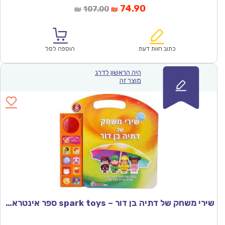
המחיר
המחיר
74.90
107.00
₪
₪
הנוכחי
המקורי
הוא:
היה:
₪107.00.
₪74.90.
כתוב חוות דעת
הוספה לסל
היה הראשון לדרג
מוצר זה
שירי משחק של דתיה בן דור – spark toys ספר אינטראקטיבי