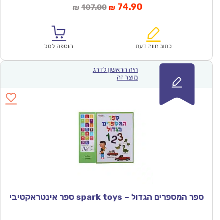
המחיר
המחיר
74.90
107.00
₪
₪
הנוכחי
המקורי
הוא:
היה:
₪107.00.
₪74.90.
כתוב חוות דעת
הוספה לסל
היה הראשון לדרג
מוצר זה
ספר המספרים הגדול – spark toys ספר אינטראקטיבי