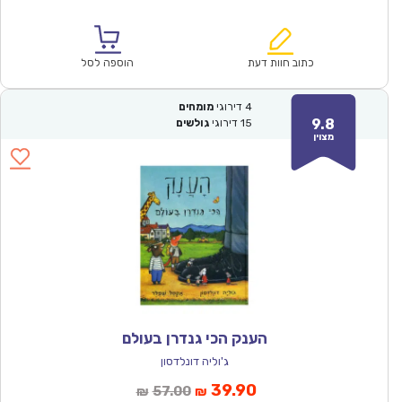
הנוכחי
המקורי
הוא:
היה:
₪64.00.
₪44.90.
כתוב חוות דעת
הוספה לסל
4
דירוגי
מומחים
9.8
15
דירוגי
גולשים
מצוין
הענק הכי גנדרן בעולם
ג'וליה דונלדסון
המחיר
המחיר
39.90
57.00
₪
₪