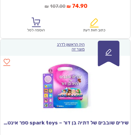
המחיר
המחיר
74.90
107.00
₪
₪
הנוכחי
המקורי
הוא:
היה:
₪107.00.
₪74.90.
כתוב חוות דעת
הוספה לסל
היה הראשון לדרג
מוצר זה
שירים שובבים של דתיה בן דור – spark toys ספר אינטראקטיבי