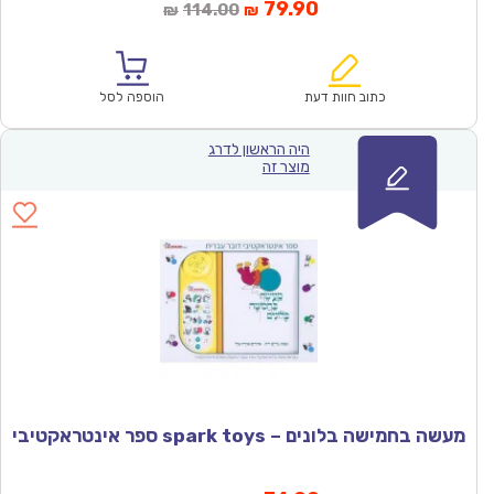
המחיר
המחיר
79.90
114.00
₪
₪
הנוכחי
המקורי
הוא:
היה:
₪114.00.
₪79.90.
כתוב חוות דעת
הוספה לסל
היה הראשון לדרג
מוצר זה
מעשה בחמישה בלונים – spark toys ספר אינטראקטיבי