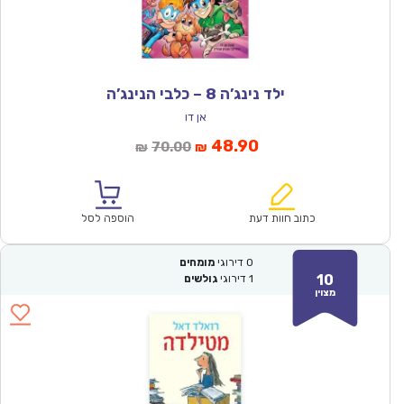
ילד נינג’ה 8 – כלבי הנינג’ה
אן דו
המחיר
המחיר
48.90
70.00
₪
₪
הנוכחי
המקורי
הוא:
היה:
₪70.00.
₪48.90.
כתוב חוות דעת
הוספה לסל
0
דירוגי
מומחים
10
1
דירוגי
גולשים
מצוין