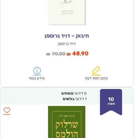
חיבוק – דויד גרוסמן
דויד גרוסמן
המחיר
המחיר
48.90
70.00
₪
₪
הנוכחי
המקורי
הוא:
היה:
₪70.00.
₪48.90.
כתוב חוות דעת
מידע נוסף
0
דירוגי
מומחים
10
1
דירוגי
גולשים
מצוין