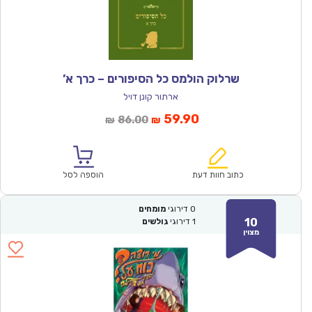
שרלוק הולמס כל הסיפורים – כרך א’
ארתור קונן דויל
המחיר
המחיר
59.90
86.00
₪
₪
הנוכחי
המקורי
הוא:
היה:
₪86.00.
₪59.90.
כתוב חוות דעת
הוספה לסל
0
דירוגי
מומחים
10
1
דירוגי
גולשים
מצוין