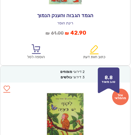
הגמד הגבוה והענק הנמוך
רינת הופר
המחיר
המחיר
42.90
61.00
₪
₪
הנוכחי
המקורי
הוא:
היה:
₪61.00.
₪42.90.
כתוב חוות דעת
הוספה לסל
2
דירוגי
מומחים
8.8
3
דירוגי
גולשים
טוב מאוד