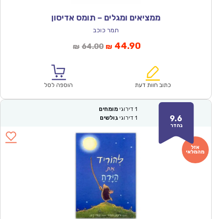
ממציאים ומגלים – תומס אדיסון
תמר כוכב
המחיר
המחיר
44.90
64.00
₪
₪
הנוכחי
המקורי
הוא:
היה:
₪64.00.
₪44.90.
כתוב חוות דעת
הוספה לסל
1
דירוגי
מומחים
9.6
1
דירוגי
גולשים
נהדר