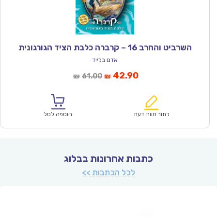
השרביט והחרב 16 – קרברה כלבת הציד הגורגונית
אדם בלייד
המחיר
המחיר
42.90
61.00
₪
₪
הנוכחי
המקורי
הוא:
היה:
₪61.00.
₪42.90.
כתוב חוות דעת
הוספה לסל
כתבות אחרונות בבלוג
לכל הכתבות >>