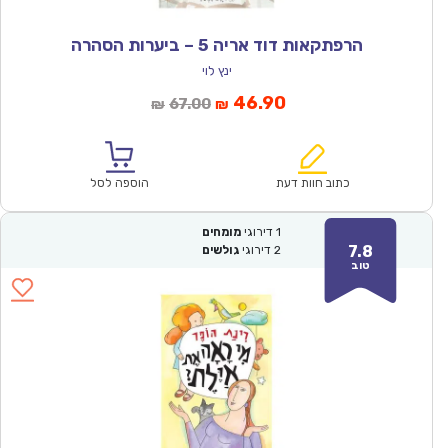
הרפתקאות דוד אריה 5 – ביערות הסהרה
ינץ לוי
המחיר
המחיר
46.90
67.00
₪
₪
הנוכחי
המקורי
הוא:
היה:
₪67.00.
₪46.90.
כתוב חוות דעת
הוספה לסל
1
דירוגי
מומחים
7.8
2
דירוגי
גולשים
טוב