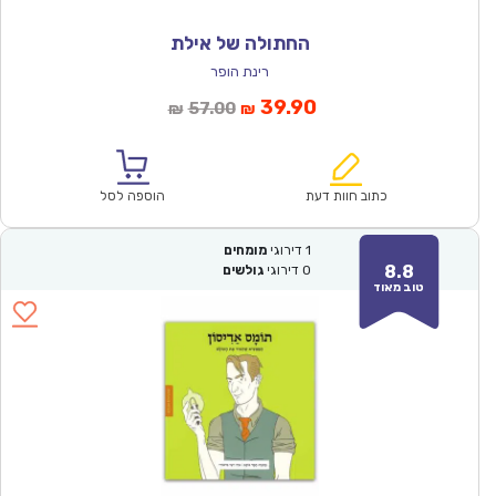
החתולה של אילת
רינת הופר
המחיר
המחיר
39.90
57.00
₪
₪
הנוכחי
המקורי
הוא:
היה:
₪57.00.
₪39.90.
כתוב חוות דעת
הוספה לסל
1
דירוגי
מומחים
8.8
0
דירוגי
גולשים
טוב מאוד