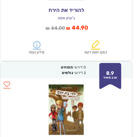
להוריד את הירח
ג'ונתן אמט
המחיר
המחיר
44.90
64.00
₪
₪
הנוכחי
המקורי
הוא:
היה:
₪64.00.
₪44.90.
כתוב חוות דעת
מידע נוסף
0
דירוגי
מומחים
8.9
2
דירוגי
גולשים
טוב מאוד