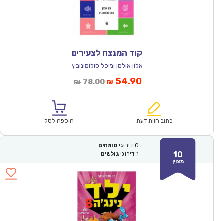
קוד המנצח לצעירים
אלון אולמן ומיכל סולומונוביץ
המחיר
המחיר
54.90
78.00
₪
₪
הנוכחי
המקורי
הוא:
היה:
₪78.00.
₪54.90.
כתוב חוות דעת
הוספה לסל
0
דירוגי
מומחים
10
1
דירוגי
גולשים
מצוין