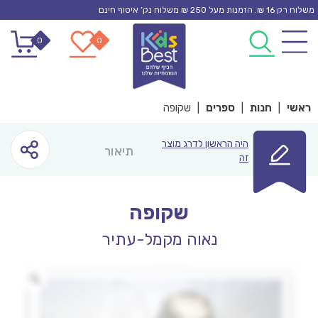
Ski
משלוח רק 16 ₪. הזמנות מעל 250 ₪ משלוח נק’ איסוף חינם
t
0
0
conten
ראשי
|
חנות
|
ספרים
|
שקופה
היה הראשון לדרג מוצר
תיאור
זה
שקופה
נאוה מקמל-עתיר