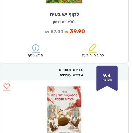
לקוף יש בעיה
ג'וליה דונלדסון
המחיר
המחיר
39.90
57.00
₪
₪
הנוכחי
המקורי
הוא:
היה:
₪57.00.
₪39.90.
כתוב חוות דעת
מידע נוסף
0
דירוגי
מומחים
9.4
4
דירוגי
גולשים
מעולה