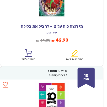
מי רוצה כוח על 2 – להציל את צלילה
שירי צוק
המחיר
המחיר
42.90
61.00
₪
₪
הנוכחי
המקורי
הוא:
היה:
₪61.00.
₪42.90.
כתוב חוות דעת
הוספה לסל
0
דירוגי
מומחים
10
1
דירוגי
גולשים
מצוין