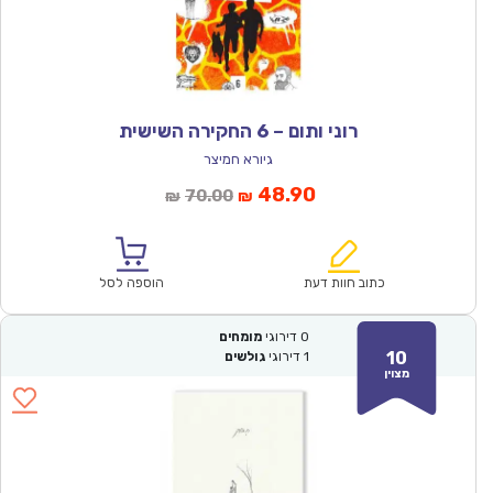
רוני ותום – 6 החקירה השישית
גיורא חמיצר
המחיר
המחיר
48.90
70.00
₪
₪
הנוכחי
המקורי
הוא:
היה:
₪70.00.
₪48.90.
כתוב חוות דעת
הוספה לסל
0
דירוגי
מומחים
10
1
דירוגי
גולשים
מצוין