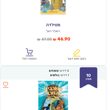
מטילדה
רואלד דאל
המחיר
המחיר
46.90
67.00
₪
₪
הנוכחי
המקורי
הוא:
היה:
₪67.00.
₪46.90.
כתוב חוות דעת
הוספה לסל
0
דירוגי
מומחים
10
1
דירוגי
גולשים
מצוין