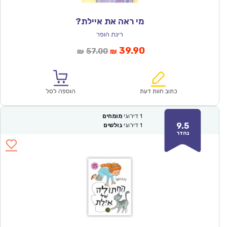
מי ראה את איילת?
רינת הופר
המחיר
המחיר
39.90
57.00
₪
₪
הנוכחי
המקורי
הוא:
היה:
₪57.00.
₪39.90.
כתוב חוות דעת
הוספה לסל
1
דירוגי
מומחים
9.5
1
דירוגי
גולשים
נהדר