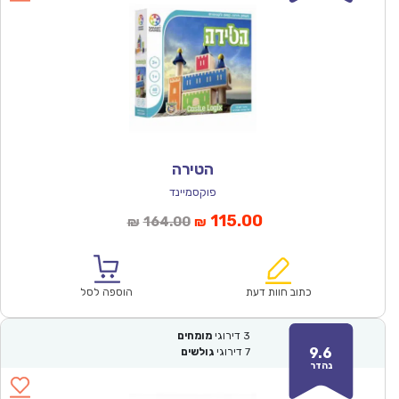
הטירה
פוקסמיינד
המחיר
המחיר
115.00
164.00
₪
₪
הנוכחי
המקורי
הוא:
היה:
₪164.00.
₪115.00.
כתוב חוות דעת
הוספה לסל
3
דירוגי
מומחים
9.6
7
דירוגי
גולשים
נהדר