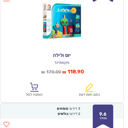
יום ולילה
פוקסמיינד
המחיר
המחיר
118.90
170.00
₪
₪
הנוכחי
המקורי
הוא:
היה:
₪170.00.
₪118.90.
כתוב חוות דעת
הוספה לסל
3
דירוגי
מומחים
9.6
2
דירוגי
גולשים
נהדר