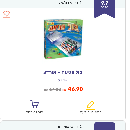
9.7
9
דירוגי
גולשים
נהדר
בול פגיעה – אורדע
אורדע
המחיר
המחיר
46.90
67.00
₪
₪
הנוכחי
המקורי
הוא:
היה:
₪67.00.
₪46.90.
כתוב חוות דעת
הוספה לסל
2
דירוגי
מומחים