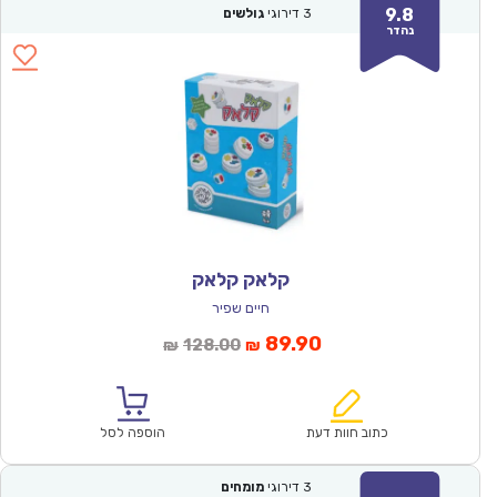
9.8
3
דירוגי
גולשים
נהדר
קלאק קלאק
חיים שפיר
המחיר
המחיר
89.90
128.00
₪
₪
הנוכחי
המקורי
הוא:
היה:
₪128.00.
₪89.90.
כתוב חוות דעת
הוספה לסל
3
דירוגי
מומחים