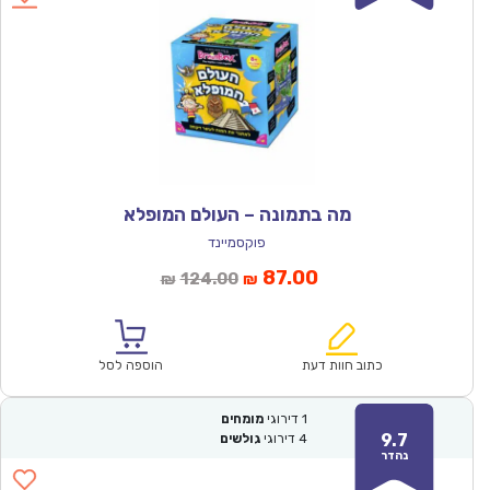
מה בתמונה – העולם המופלא
פוקסמיינד
המחיר
המחיר
87.00
124.00
₪
₪
הנוכחי
המקורי
הוא:
היה:
₪124.00.
₪87.00.
כתוב חוות דעת
הוספה לסל
1
דירוגי
מומחים
9.7
4
דירוגי
גולשים
נהדר