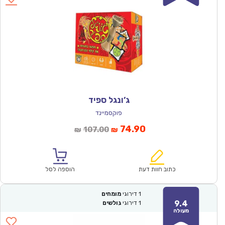
ג’ונגל ספיד
פוקסמיינד
המחיר
המחיר
74.90
107.00
₪
₪
הנוכחי
המקורי
הוא:
היה:
₪107.00.
₪74.90.
כתוב חוות דעת
הוספה לסל
1
דירוגי
מומחים
9.4
1
דירוגי
גולשים
מעולה