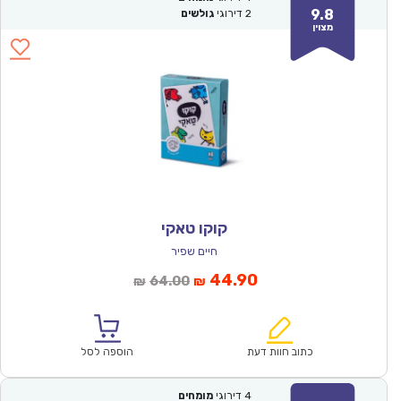
9.8
2
דירוגי
גולשים
מצוין
קוקו טאקי
חיים שפיר
המחיר
המחיר
44.90
64.00
₪
₪
הנוכחי
המקורי
הוא:
היה:
₪64.00.
₪44.90.
כתוב חוות דעת
הוספה לסל
4
דירוגי
מומחים