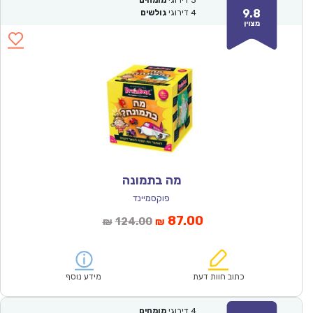
3
דירוגי
מומחים
9.8
4
דירוגי
גולשים
מצוין
מה בתמונה
פוקסמיינד
המחיר
המחיר
87.00
124.00
₪
₪
הנוכחי
המקורי
הוא:
היה:
₪124.00.
₪87.00.
כתוב חוות דעת
מידע נוסף
4
דירוגי
מומחים