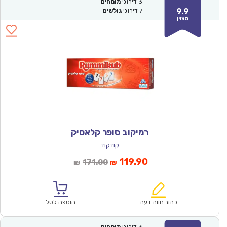
3
דירוגי
מומחים
9.9
7
דירוגי
גולשים
מצוין
רמיקוב סופר קלאסיק
קודקוד
המחיר
המחיר
119.90
171.00
₪
₪
הנוכחי
המקורי
הוא:
היה:
₪171.00.
₪119.90.
כתוב חוות דעת
הוספה לסל