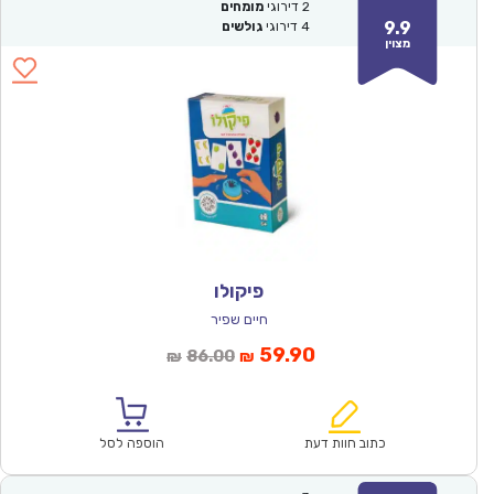
2
דירוגי
מומחים
9.9
4
דירוגי
גולשים
מצוין
פיקולו
חיים שפיר
המחיר
המחיר
59.90
86.00
₪
₪
הנוכחי
המקורי
הוא:
היה:
₪86.00.
₪59.90.
כתוב חוות דעת
הוספה לסל