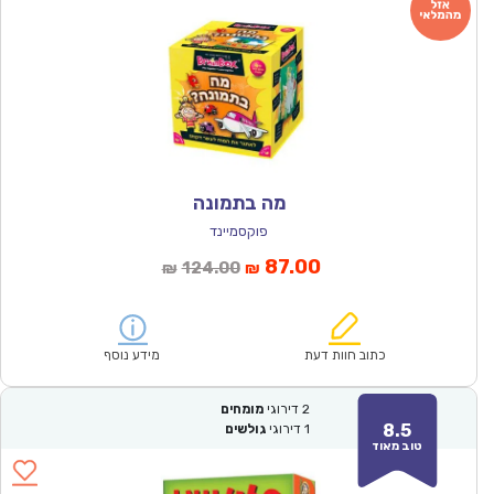
מה בתמונה
פוקסמיינד
המחיר
המחיר
87.00
124.00
₪
₪
הנוכחי
המקורי
הוא:
היה:
₪124.00.
₪87.00.
כתוב חוות דעת
מידע נוסף
2
דירוגי
מומחים
8.5
1
דירוגי
גולשים
טוב מאוד