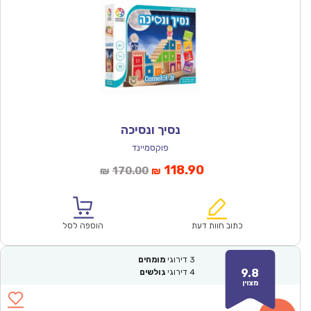
נסיך ונסיכה
פוקסמיינד
המחיר
המחיר
118.90
170.00
₪
₪
הנוכחי
המקורי
הוא:
היה:
₪170.00.
₪118.90.
כתוב חוות דעת
הוספה לסל
3
דירוגי
מומחים
9.8
4
דירוגי
גולשים
מצוין