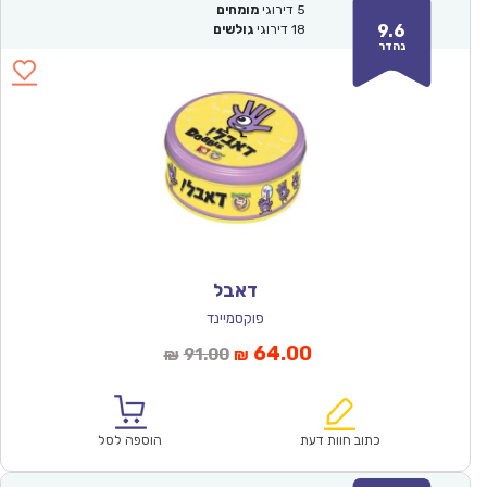
5
דירוגי
מומחים
9.6
18
דירוגי
גולשים
נהדר
דאבל
פוקסמיינד
המחיר
המחיר
64.00
91.00
₪
₪
הנוכחי
המקורי
הוא:
היה:
₪91.00.
₪64.00.
כתוב חוות דעת
הוספה לסל