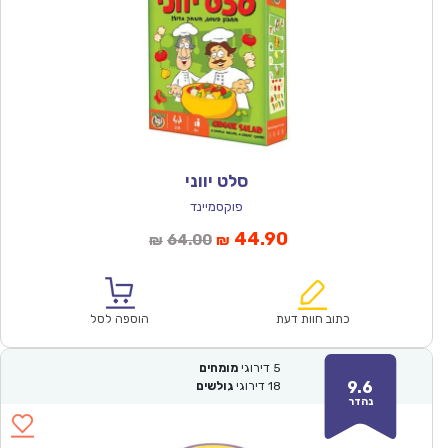
סלט יווני
פוקסמיינד
המחיר
המחיר
44.90
64.00
₪
₪
הנוכחי
המקורי
הוא:
היה:
₪64.00.
₪44.90.
כתוב חוות דעת
הוספה לסל
5
דירוגי
מומחים
9.6
18
דירוגי
גולשים
נהדר