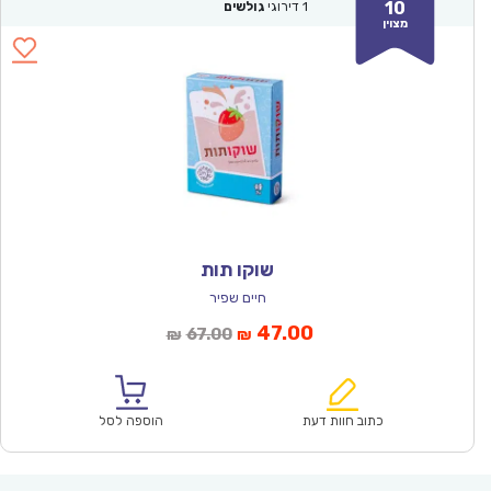
10
1
דירוגי
גולשים
מצוין
שוקו תות
חיים שפיר
המחיר
המחיר
47.00
67.00
₪
₪
הנוכחי
המקורי
הוא:
היה:
₪67.00.
₪47.00.
כתוב חוות דעת
הוספה לסל