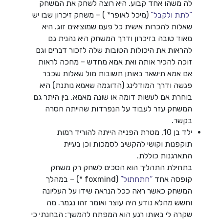
לה משהו אחד קבוע. היא רוצה לשחק את המשחק
“לתת ולקבל”
(מיכל לאופר* ) – משחק זיכרון שבו יש
שאלות להכרות אישית כל פעם שמוציאים זוג. היא
מאוד טובה בזיכרון ודרך המשחק היא נהנית גם
להראות את היכולות הטובות שלה לזכור דברים וגם
זוכה להכיר אותה ואת אמא מחדש – מחכה לראות
אם אמא תישאר באותן תשובות מול שאלות שכבר
פגשה ודרך המודלינג (הדוגמה שאמא נותנת) היא
בוחרת אם לעשות דומה או שונה מאמא, בין היתר גם
המשחק עזר לעבוד על הנפרדות שהייתה חסרה
בקשר.
ילד בן 10, מטרת הפנייה הייתה להוריד רמות
תוקפנות וקושי להקשיב לסמכות וכן בעיית
התארגנות כוללת.
בתחילת התהליך הוא הסכים לשחק רק משחק
קופסה אחד
“חתחתול”
(foxmind *) – במהלך
המשחק כאשר ראה ככל הנראה שידו על העליונה
וחשש מהלא נודע היה עוצר ואומר זהו נגמר. מה
שקרה לי באותו רגע הוא המפתח להמשך: הבחנתי כי