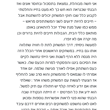
אני חשה מבוהלת, נמצאת בתסכול ובחוסר אונים ואז
הבנתי שכנראה הוא חש כך לא מעט בחייו והחלטתי
לקבוע כלל שבו חוקי המשחק יכולים להשתנות אבל
– חייבים להיות ידועים לשני המשתתפים מראש –
ממש כמו שעל מנת שילד יוכל להתארגן באופן
מותאם כללי הבית, הגבולות חייבים להיות ברורים וכן
מה יקרה אם לא יופרו.
למעשה ניסיתי, דרך המשחק לתת לו חוויה שתלווה
אותו גם בחייו. במשחקים הראשונים אחרי הכלל הזה
היה מנסה ללא הרף לשנות ואני הייתי נחושה לקיים
את הסיכום ביננו והפסקתי למרות הכעס שלו. כאשר
כעס השתתק אפילו לאורך פגישה שלמה. יום אחד
אמרתי לו שנמאס לי מהמשחק והוא סרב שוב להחליף
אז הצעתי לעשות עם המשחק משהו אחר : שאלתי
אותו אם יודע לאיזה קלף יש חתולה עם תיק למשל.
הוא ידע את כל הפרטים – זו הייתה הנקודה שבה
הבנתי שהוא פנוי לראות אפשרויות נוספות ומכאן
לאט לאט נחשפנו למשחקים רבים אחרים דרכם עיבד
את התוקפנות ואך איבד אותה – זוכרת את הרגע