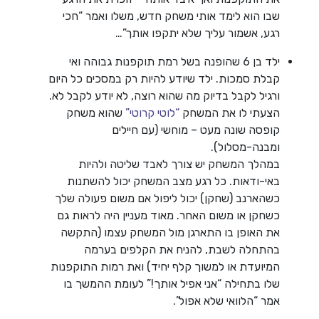
שבו הוא לימד אותי משחק חדש, משלו ואמר “חכי
רגע, אשמור עליך שלא יתקפו אותך”…
ילד בן 6 שהופנה בשל רמת תוקפנות גבוהה ואי
קבלת סמכות. ילד שיודע להיות רק במסכים כל היום
ורגיל לקבל בדיוק מה שהוא רוצה, לא יודע לקבל לא.
הצעתי לו את המשחק
“לוטי קרוטי”
שהוא משחק
קופסה שונה מעט – מוחשי (עם חיילים
ומבנה-מסלול).
במהלך המשחק יש צורך לאבד שליטה ולהיות
באי-ודאות. כל רגע מצב המשחק יכול להשתנות
כשהארנב (שחקן) יכול ליפול אם משום פעולה שלך
כשחקן או משום האחר. מאוד מעניין היה לראות גם
את האופן בו התארגן מול המשחק עצמו (התקשה
בהתחלה לשבת, להניח את הקלפים בערמה
המיועדת או למשוך קלף יחיד) ואת רמות התוקפנות
שלו בתחילה “אני אפיל אותך!” לעומת ההמשך בו
אמר “הלוואי שלא אפול”.