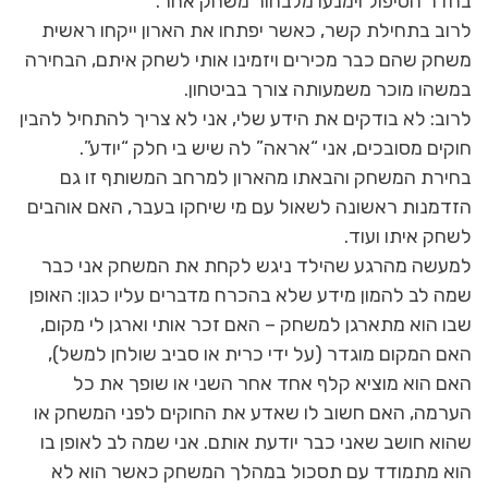
בחדר הטיפול וימנעו מלבחור משחק אחר.
לרוב בתחילת קשר, כאשר יפתחו את הארון ייקחו ראשית
משחק שהם כבר מכירים ויזמינו אותי לשחק איתם, הבחירה
במשהו מוכר משמעותה צורך בביטחון.
לרוב: לא בודקים את הידע שלי, אני לא צריך להתחיל להבין
חוקים מסובכים, אני “אראה” לה שיש בי חלק “יודע”.
בחירת המשחק והבאתו מהארון למרחב המשותף זו גם
הזדמנות ראשונה לשאול עם מי שיחקו בעבר, האם אוהבים
לשחק איתו ועוד.
למעשה מהרגע שהילד ניגש לקחת את המשחק אני כבר
שמה לב להמון מידע שלא בהכרח מדברים עליו כגון: האופן
שבו הוא מתארגן למשחק – האם זכר אותי וארגן לי מקום,
האם המקום מוגדר (על ידי כרית או סביב שולחן למשל),
האם הוא מוציא קלף אחד אחר השני או שופך את כל
הערמה, האם חשוב לו שאדע את החוקים לפני המשחק או
שהוא חושב שאני כבר יודעת אותם. אני שמה לב לאופן בו
הוא מתמודד עם תסכול במהלך המשחק כאשר הוא לא