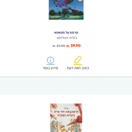
טרמפ על מטאטא
ג'וליה דונלדסון
המחיר
המחיר
39.90
57.00
₪
₪
הנוכחי
המקורי
הוא:
היה:
₪57.00.
₪39.90.
כתוב חוות דעת
מידע נוסף