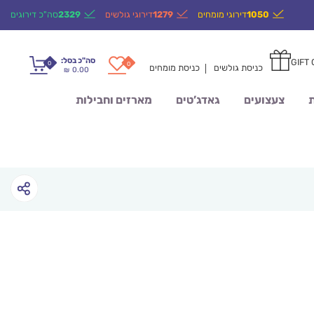
1050
דירוגי מומחים
1279
דירוגי גולשים
2329
סה"כ דירוגים
סה"כ בסל:
GIFT
0
0
כניסת גולשים
כניסת מומחים
0.00
₪
ת
צעצועים
גאדג’טים
מארזים וחבילות