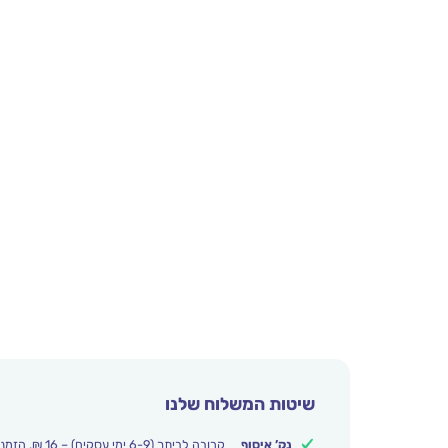
שיטות המשלוח שלנו
נק’ איסוף
קרובה לביתך (6-9 ימי עסקים) – 16 ₪. הזמנות מעל 250 ₪ משלוח חינם.