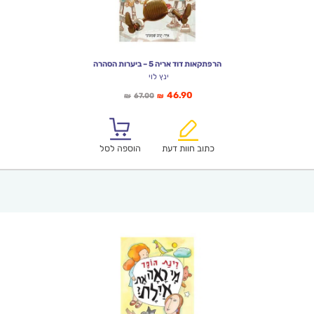
הרפתקאות דוד אריה 5 – ביערות הסהרה
ינץ לוי
המחיר
המחיר
46.90
67.00
₪
₪
הנוכחי
המקורי
הוא:
היה:
₪67.00.
₪46.90.
כתוב חוות דעת
הוספה לסל