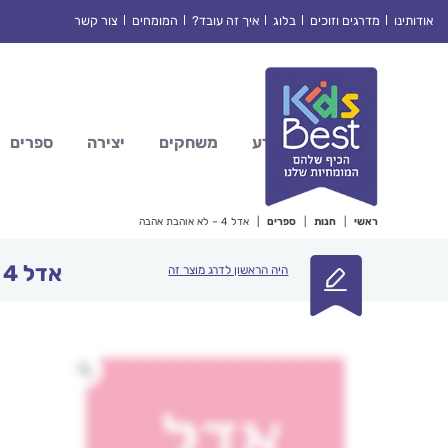
Ski
אודותינו
מדרגים וזוכים
בלוג
איך זה עובד?
המומחים
צור קשר
t
conten
מדע
משחקים
יצירה
ספרים
ראשי
|
חנות
|
ספרים
|
אדל 4 – לא אוהבת אהבה
אדל 4 – לא אוהבת אהבה
היה הראשון לדרג מוצר זה