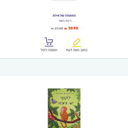
החתולה של אילת
רינת הופר
המחיר
המחיר
39.90
57.00
₪
₪
הנוכחי
המקורי
הוא:
היה:
₪57.00.
₪39.90.
כתוב חוות דעת
הוספה לסל