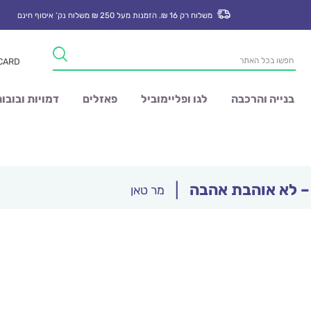
משלוח רק 16 ₪. הזמנות מעל 250 ₪ משלוח נק’ איסוף חינם
Products
 CARD
search
בנייה והרכבה
לגו ופליימוביל
פאזלים
דמויות ובובו
|
מר טאן