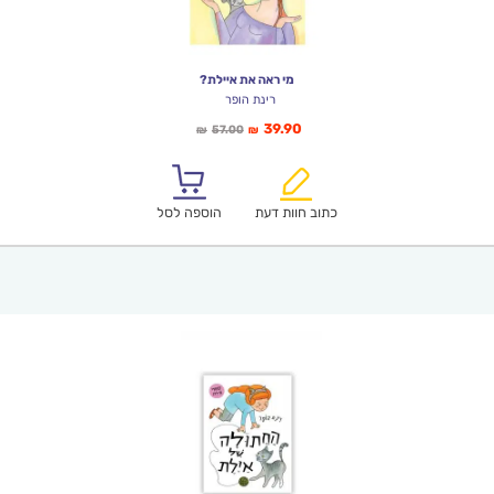
מי ראה את איילת?
רינת הופר
המחיר
המחיר
39.90
57.00
₪
₪
הנוכחי
המקורי
הוא:
היה:
₪57.00.
₪39.90.
כתוב חוות דעת
הוספה לסל