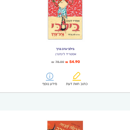
בילבי גרב ברך
אסטריד לינדגרן
המחיר
המחיר
54.90
78.00
₪
₪
הנוכחי
המקורי
הוא:
היה:
₪78.00.
₪54.90.
כתוב חוות דעת
מידע נוסף