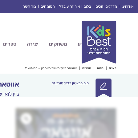
Ski
אודותינו
מדרגים וזוכים
בלוג
איך זה עובד?
המומחים
צור קשר
t
conten
מדע
משחקים
יצירה
ספרים
ראשי
|
חנות
|
ספרים
|
אווטאר כשף האוויר האחרון – החיפוש 2
אווטאר 
היה הראשון לדרג מוצר זה
ג'ין לואן י