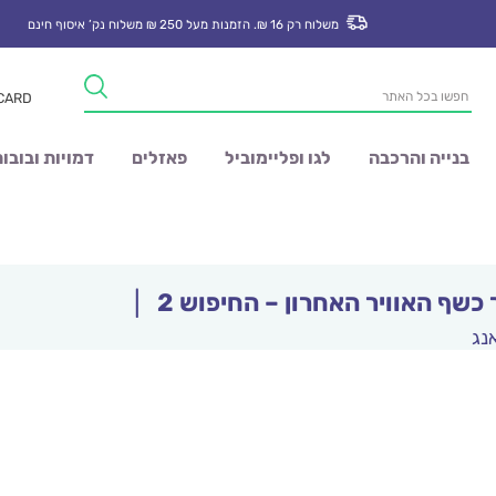
משלוח רק 16 ₪. הזמנות מעל 250 ₪ משלוח נק’ איסוף חינם
Products
 CARD
search
בנייה והרכבה
לגו ופליימוביל
פאזלים
דמויות ובובו
כשף האוויר האחרון – החיפוש 2
|
אנג