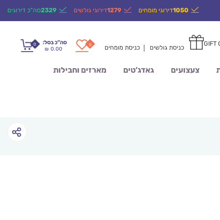
1050
דירוגי מומחים
1279
דירוגי גולשים
2329
סה"כ דירוגים
סה"כ בסל:
GIFT
0
0
כניסת גולשים
כניסת מומחים
0.00
₪
ת
צעצועים
גאדג’טים
מארזים וחבילות