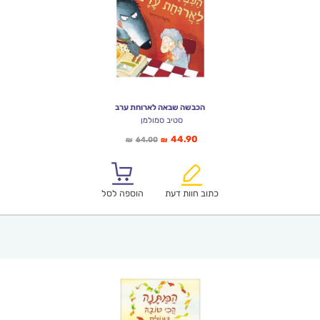
הכבשה שבאה לארוחת ערב
סטיב סמולמן
המחיר
המחיר
44.90
64.00
₪
₪
הנוכחי
המקורי
הוא:
היה:
₪64.00.
₪44.90.
כתוב חוות דעת
הוספה לסל