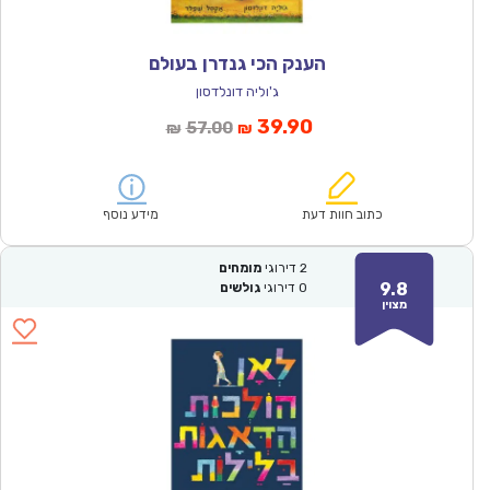
הענק הכי גנדרן בעולם
ג'וליה דונלדסון
המחיר
המחיר
39.90
57.00
₪
₪
הנוכחי
המקורי
הוא:
היה:
₪57.00.
₪39.90.
כתוב חוות דעת
מידע נוסף
2
דירוגי
מומחים
9.8
0
דירוגי
גולשים
מצוין