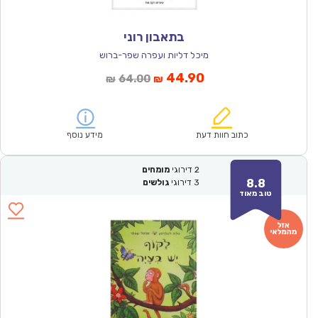
בתאבון רוני
מיכל דליות ועפרה שפר-ברוש
המחיר
המחיר
44.90
64.00
₪
₪
הנוכחי
המקורי
הוא:
היה:
₪64.00.
₪44.90.
כתוב חוות דעת
מידע נוסף
2
דירוגי
מומחים
8.8
3
דירוגי
גולשים
טוב מאוד