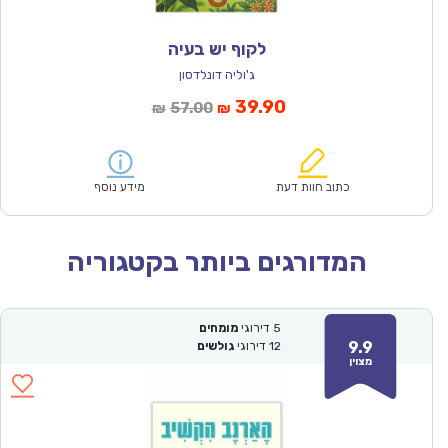
לקוף יש בעיה
ג'וליה דונלדסון
המחיר
המחיר
39.90
57.00
₪
₪
הנוכחי
המקורי
הוא:
היה:
₪57.00.
₪39.90.
כתוב חוות דעת
מידע נוסף
המדורגים ביותר בקטגוריה
5
דירוגי
מומחים
9.9
12
דירוגי
גולשים
מצוין