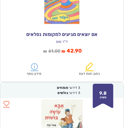
אם יוצאים מגיעים למקומות נפלאים
ד"ר סוס
המחיר
המחיר
42.90
61.00
₪
₪
הנוכחי
המקורי
הוא:
היה:
₪61.00.
₪42.90.
כתוב חוות דעת
מידע נוסף
3
דירוגי
מומחים
9.8
3
דירוגי
גולשים
מצוין