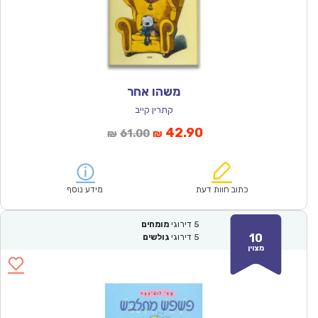
משהו אחר
קתרין קייב
המחיר
המחיר
42.90
61.00
₪
₪
הנוכחי
המקורי
הוא:
היה:
₪61.00.
₪42.90.
כתוב חוות דעת
מידע נוסף
5
דירוגי
מומחים
10
5
דירוגי
גולשים
מצוין