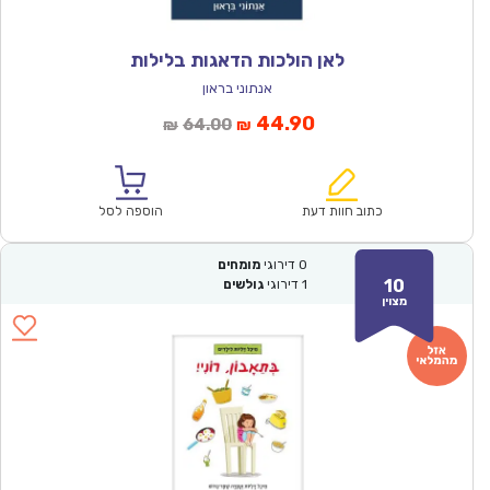
לאן הולכות הדאגות בלילות
אנתוני בראון
המחיר
המחיר
44.90
64.00
₪
₪
הנוכחי
המקורי
הוא:
היה:
₪64.00.
₪44.90.
כתוב חוות דעת
הוספה לסל
0
דירוגי
מומחים
10
1
דירוגי
גולשים
מצוין