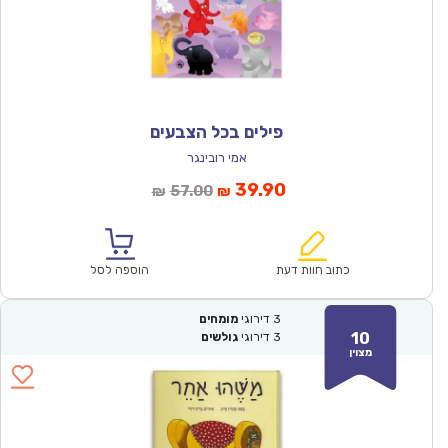
פילים בכל הצבעים
אמי רובינגר
המחיר
המחיר
39.90
57.00
₪
₪
הנוכחי
המקורי
הוא:
היה:
₪57.00.
₪39.90.
כתוב חוות דעת
הוספה לסל
3
דירוגי
מומחים
10
3
דירוגי
גולשים
מצוין