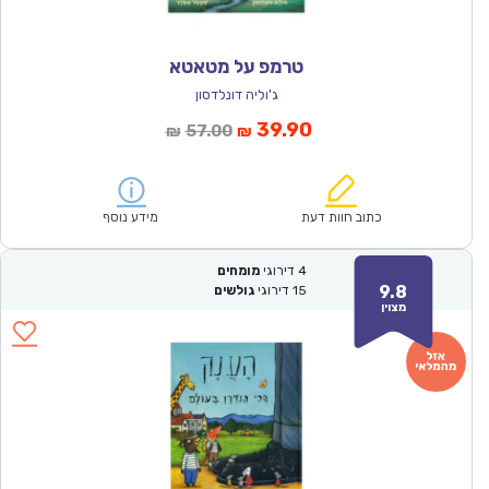
טרמפ על מטאטא
ג'וליה דונלדסון
המחיר
המחיר
39.90
57.00
₪
₪
הנוכחי
המקורי
הוא:
היה:
₪57.00.
₪39.90.
כתוב חוות דעת
מידע נוסף
4
דירוגי
מומחים
9.8
15
דירוגי
גולשים
מצוין