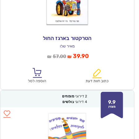
הטרקטור בארגז החול
מאיר שלו
המחיר
המחיר
39.90
57.00
₪
₪
הנוכחי
המקורי
הוא:
היה:
₪57.00.
₪39.90.
כתוב חוות דעת
הוספה לסל
2
דירוגי
מומחים
9.9
4
דירוגי
גולשים
מצוין