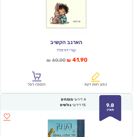
הארנב הקשיב
קורי דורפלד
המחיר
המחיר
41.90
60.00
₪
₪
הנוכחי
המקורי
הוא:
היה:
₪60.00.
₪41.90.
כתוב חוות דעת
הוספה לסל
4
דירוגי
מומחים
9.8
15
דירוגי
גולשים
מצוין