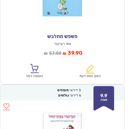
פשפש מתלבש
אמי רובינגר
המחיר
המחיר
39.90
57.00
₪
₪
הנוכחי
המקורי
הוא:
היה:
₪57.00.
₪39.90.
כתוב חוות דעת
הוספה לסל
3
דירוגי
מומחים
9.9
6
דירוגי
גולשים
מצוין