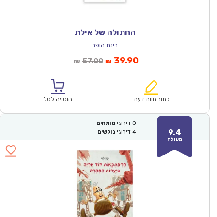
החתולה של אילת
רינת הופר
המחיר
המחיר
39.90
57.00
₪
₪
הנוכחי
המקורי
הוא:
היה:
₪57.00.
₪39.90.
כתוב חוות דעת
הוספה לסל
0
דירוגי
מומחים
9.4
4
דירוגי
גולשים
מעולה