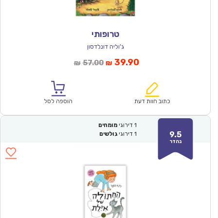
טרופותי
ג'וליה דונלדסון
המחיר
המחיר
39.90
57.00
₪
₪
הנוכחי
המקורי
הוא:
היה:
₪57.00.
₪39.90.
כתוב חוות דעת
הוספה לסל
1
דירוגי
מומחים
9.5
1
דירוגי
גולשים
נהדר