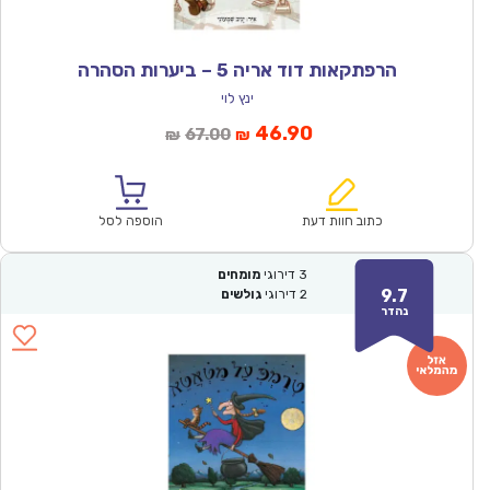
הרפתקאות דוד אריה 5 – ביערות הסהרה
ינץ לוי
המחיר
המחיר
46.90
67.00
₪
₪
הנוכחי
המקורי
הוא:
היה:
₪67.00.
₪46.90.
כתוב חוות דעת
הוספה לסל
3
דירוגי
מומחים
9.7
2
דירוגי
גולשים
נהדר