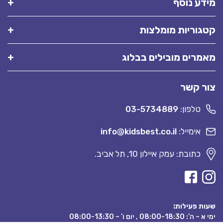
מידע נוסף
קטגוריות מומלצות
מאמרים מובילים בבלוג
צור קשר
טלפון:
03-5734889
אימייל:
info@kidsbest.co.il
כתובת: עמק איילון 10, תל אביב.
שעות פעילות:
ימי א – ה’: 08:00-18:30 , יום ו’ – 08:00-13:30