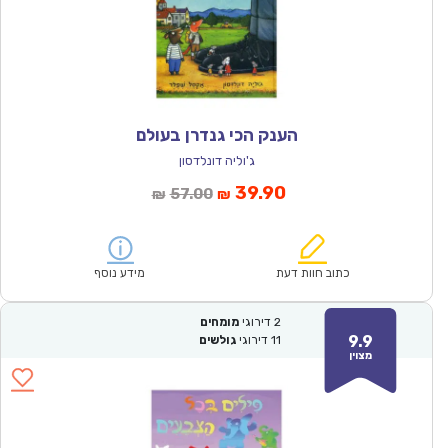
הענק הכי גנדרן בעולם
ג'וליה דונלדסון
המחיר
המחיר
39.90
57.00
₪
₪
הנוכחי
המקורי
הוא:
היה:
₪57.00.
₪39.90.
כתוב חוות דעת
מידע נוסף
2
דירוגי
מומחים
9.9
11
דירוגי
גולשים
מצוין