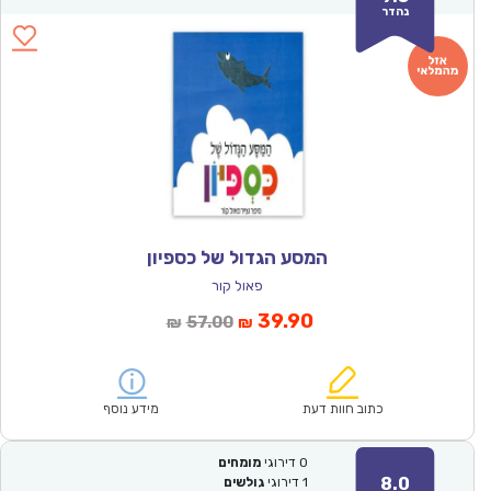
נהדר
המסע הגדול של כספיון
פאול קור
המחיר
המחיר
39.90
57.00
₪
₪
הנוכחי
המקורי
הוא:
היה:
₪57.00.
₪39.90.
כתוב חוות דעת
מידע נוסף
0
דירוגי
מומחים
8.0
1
דירוגי
גולשים