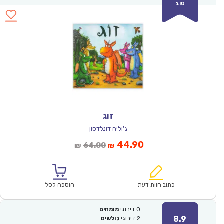
טוב
זוג
ג'וליה דונלדסון
המחיר
המחיר
44.90
64.00
₪
₪
הנוכחי
המקורי
הוא:
היה:
₪64.00.
₪44.90.
כתוב חוות דעת
הוספה לסל
0
דירוגי
מומחים
8.9
2
דירוגי
גולשים