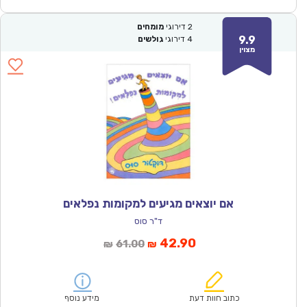
2
דירוגי
מומחים
9.9
4
דירוגי
גולשים
מצוין
אם יוצאים מגיעים למקומות נפלאים
ד"ר סוס
המחיר
המחיר
42.90
61.00
₪
₪
הנוכחי
המקורי
הוא:
היה:
₪61.00.
₪42.90.
כתוב חוות דעת
מידע נוסף