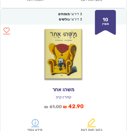
3
דירוגי
מומחים
10
3
דירוגי
גולשים
מצוין
משהו אחר
קתרין קייב
המחיר
המחיר
42.90
61.00
₪
₪
הנוכחי
המקורי
הוא:
היה:
₪61.00.
₪42.90.
כתוב חוות דעת
מידע נוסף