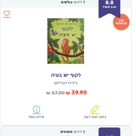
8.8
3
דירוגי
גולשים
טוב מאוד
לקוף יש בעיה
ג'וליה דונלדסון
המחיר
המחיר
39.90
57.00
₪
₪
הנוכחי
המקורי
הוא:
היה:
₪57.00.
₪39.90.
כתוב חוות דעת
מידע נוסף
0
דירוגי
מומחים