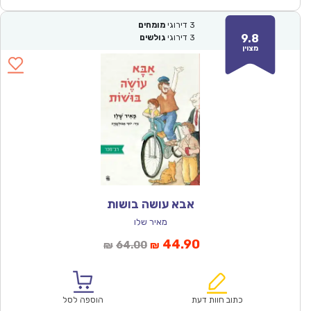
3
דירוגי
מומחים
9.8
3
דירוגי
גולשים
מצוין
אבא עושה בושות
מאיר שלו
המחיר
המחיר
44.90
64.00
₪
₪
הנוכחי
המקורי
הוא:
היה:
₪64.00.
₪44.90.
כתוב חוות דעת
הוספה לסל