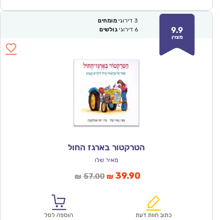
3
דירוגי
מומחים
9.9
6
דירוגי
גולשים
מצוין
הטרקטור בארגז החול
מאיר שלו
המחיר
המחיר
39.90
57.00
₪
₪
הנוכחי
המקורי
הוא:
היה:
₪57.00.
₪39.90.
כתוב חוות דעת
הוספה לסל