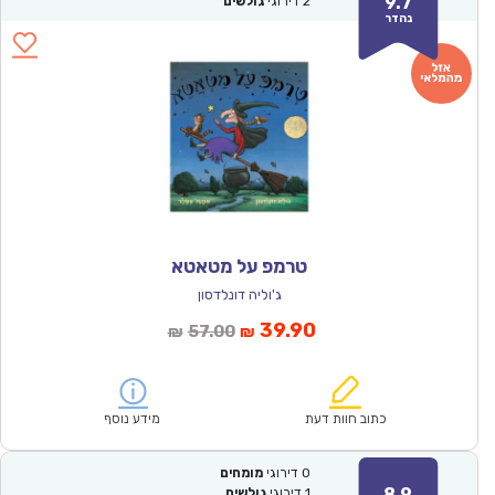
9.7
2
דירוגי
גולשים
נהדר
טרמפ על מטאטא
ג'וליה דונלדסון
המחיר
המחיר
39.90
57.00
₪
₪
הנוכחי
המקורי
הוא:
היה:
₪57.00.
₪39.90.
כתוב חוות דעת
מידע נוסף
0
דירוגי
מומחים
8.9
1
דירוגי
גולשים