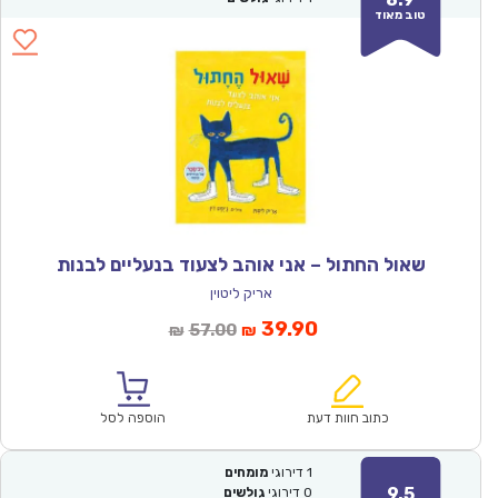
טוב מאוד
שאול החתול – אני אוהב לצעוד בנעליים לבנות
אריק ליטוין
המחיר
המחיר
39.90
57.00
₪
₪
הנוכחי
המקורי
הוא:
היה:
₪57.00.
₪39.90.
כתוב חוות דעת
הוספה לסל
1
דירוגי
מומחים
9.5
0
דירוגי
גולשים