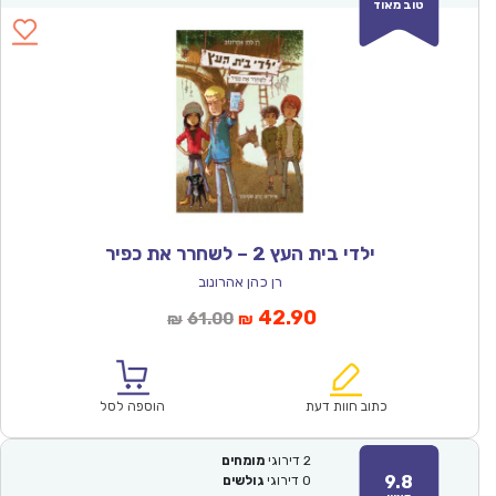
טוב מאוד
ילדי בית העץ 2 – לשחרר את כפיר
רן כהן אהרונוב
המחיר
המחיר
42.90
61.00
₪
₪
הנוכחי
המקורי
הוא:
היה:
₪61.00.
₪42.90.
כתוב חוות דעת
הוספה לסל
2
דירוגי
מומחים
9.8
0
דירוגי
גולשים