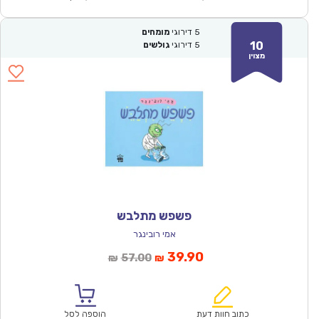
5
דירוגי
מומחים
10
5
דירוגי
גולשים
מצוין
פשפש מתלבש
אמי רובינגר
המחיר
המחיר
39.90
57.00
₪
₪
הנוכחי
המקורי
הוא:
היה:
₪57.00.
₪39.90.
כתוב חוות דעת
הוספה לסל