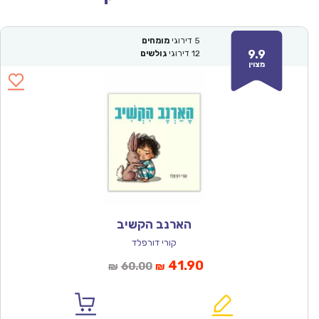
5
דירוגי
מומחים
9.9
12
דירוגי
גולשים
מצוין
הארנב הקשיב
קורי דורפלד
המחיר
המחיר
41.90
60.00
₪
₪
הנוכחי
המקורי
הוא:
היה: