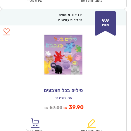
₪57.00.
₪39.90.
כתוב חוות דעת
מידע נוסף
2
דירוגי
מומחים
9.9
11
דירוגי
גולשים
מצוין
פילים בכל הצבעים
אמי רובינגר
המחיר
המחיר
39.90
57.00
₪
₪
הנוכחי
המקורי
הוא:
היה:
₪57.00.
₪39.90.
כתוב חוות דעת
הוספה לסל