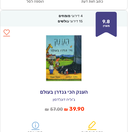
₪60.00.
₪41.90.
כתוב חוות דעת
הוספה לסל
4
דירוגי
מומחים
9.8
15
דירוגי
גולשים
מצוין
הענק הכי גנדרן בעולם
ג'וליה דונלדסון
המחיר
המחיר
39.90
57.00
₪
₪
הנוכחי
המקורי
הוא:
היה: