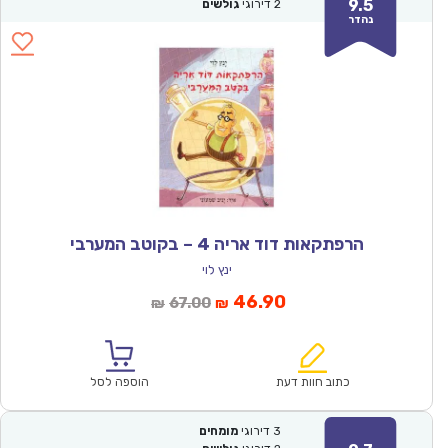
9.5
2
דירוגי
גולשים
נהדר
הרפתקאות דוד אריה 4 – בקוטב המערבי
ינץ לוי
המחיר
המחיר
46.90
67.00
₪
₪
הנוכחי
המקורי
הוא:
היה:
₪67.00.
₪46.90.
כתוב חוות דעת
הוספה לסל
3
דירוגי
מומחים