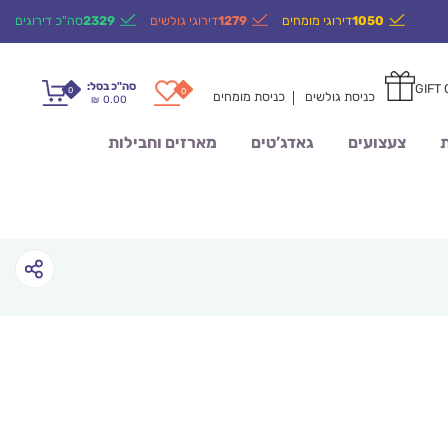
1050
דירוגי מומחים
1279
דירוגי גולשים
2329
סה"כ דירוגים
סה"כ בסל:
GIFT
0
0
כניסת גולשים
כניסת מומחים
0.00
₪
ת
צעצועים
גאדג’טים
מארזים וחבילות