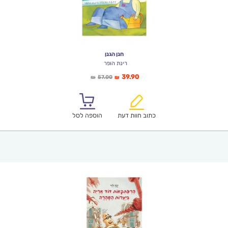
חנן הגנן
רינת הופר
המחיר
המחיר
39.90
57.00
₪
₪
הנוכחי
המקורי
הוא:
היה:
₪57.00.
₪39.90.
כתוב חוות דעת
הוספה לסל