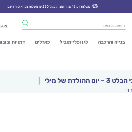
משלוח רק 16 ₪. הזמנות מעל 250 ₪ משלוח נק’ איסוף חינם
Products
 CARD
search
בנייה והרכבה
לגו ופליימוביל
פאזלים
דמויות ובובו
יום ההולדת של מילי
|
די