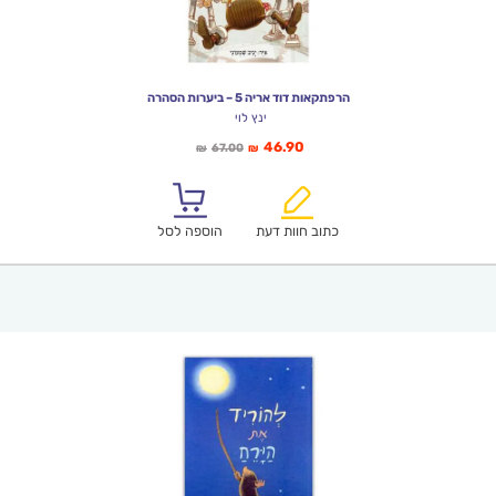
הרפתקאות דוד אריה 5 – ביערות הסהרה
ינץ לוי
המחיר
המחיר
46.90
67.00
₪
₪
הנוכחי
המקורי
הוא:
היה:
₪67.00.
₪46.90.
כתוב חוות דעת
הוספה לסל