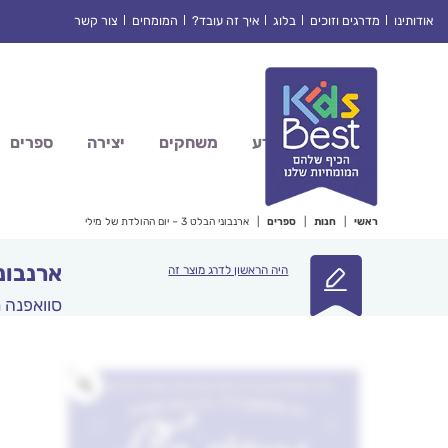
Ski
אודותינו
מדרגים וזוכים
בלוג
איך זה עובד?
המומחים
צור קשר
t
conten
מדע
משחקים
יצירה
ספרים
ראשי
|
חנות
|
ספרים
|
ארנבוני הבלט 3 – יום ההולדת של מילי
ארנבוני הבלט 3 – 
היה הראשון לדרג מוצר זה
סוואפנה ר