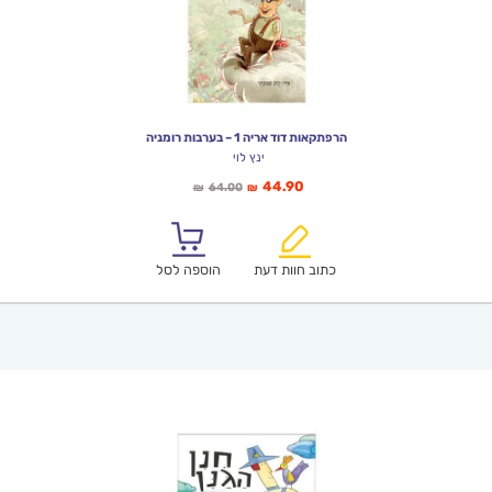
הרפתקאות דוד אריה 1 – בערבות רומניה
ינץ לוי
המחיר
המחיר
44.90
64.00
₪
₪
הנוכחי
המקורי
הוא:
היה:
₪64.00.
₪44.90.
כתוב חוות דעת
הוספה לסל