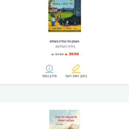
הענק הכי גנדרן בעולם
ג'וליה דונלדסון
המחיר
המחיר
39.90
57.00
₪
₪
הנוכחי
המקורי
הוא:
היה:
₪57.00.
₪39.90.
כתוב חוות דעת
מידע נוסף