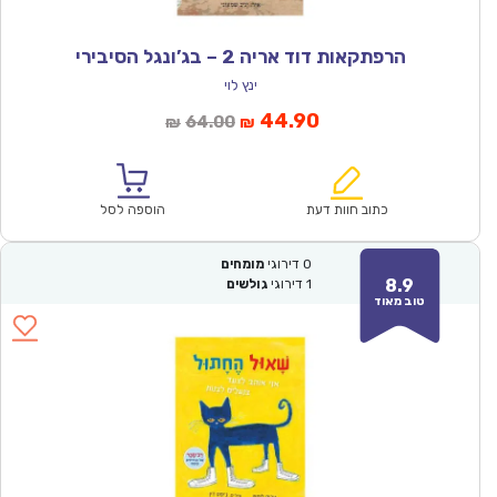
הרפתקאות דוד אריה 2 – בג’ונגל הסיבירי
ינץ לוי
המחיר
המחיר
44.90
64.00
₪
₪
הנוכחי
המקורי
הוא:
היה:
₪64.00.
₪44.90.
כתוב חוות דעת
הוספה לסל
0
דירוגי
מומחים
8.9
1
דירוגי
גולשים
טוב מאוד