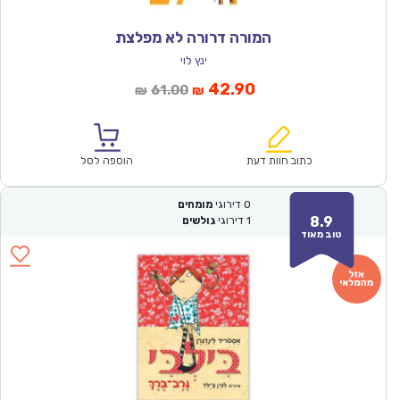
המורה דרורה לא מפלצת
ינץ לוי
המחיר
המחיר
42.90
61.00
₪
₪
הנוכחי
המקורי
הוא:
היה:
₪61.00.
₪42.90.
כתוב חוות דעת
הוספה לסל
0
דירוגי
מומחים
8.9
1
דירוגי
גולשים
טוב מאוד