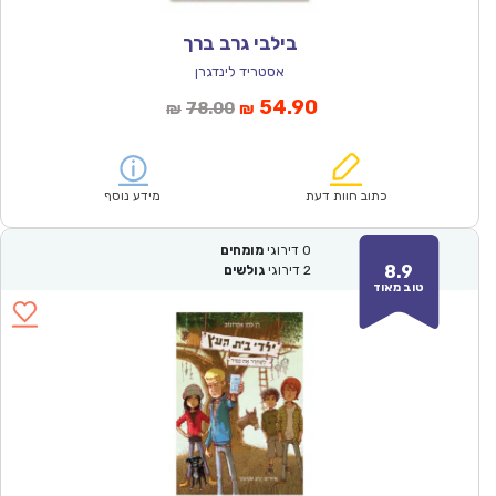
בילבי גרב ברך
אסטריד לינדגרן
המחיר
המחיר
54.90
78.00
₪
₪
הנוכחי
המקורי
הוא:
היה:
₪78.00.
₪54.90.
כתוב חוות דעת
מידע נוסף
0
דירוגי
מומחים
8.9
2
דירוגי
גולשים
טוב מאוד