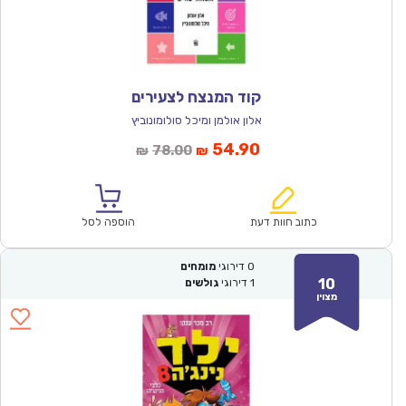
קוד המנצח לצעירים
אלון אולמן ומיכל סולומונוביץ
המחיר
המחיר
54.90
78.00
₪
₪
הנוכחי
המקורי
הוא:
היה:
₪78.00.
₪54.90.
כתוב חוות דעת
הוספה לסל
0
דירוגי
מומחים
10
1
דירוגי
גולשים
מצוין