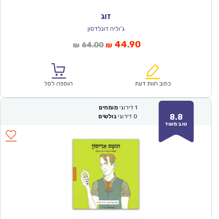
זוג
ג'וליה דונלדסון
המחיר
המחיר
44.90
64.00
₪
₪
הנוכחי
המקורי
הוא:
היה:
₪64.00.
₪44.90.
כתוב חוות דעת
הוספה לסל
1
דירוגי
מומחים
8.8
0
דירוגי
גולשים
טוב מאוד