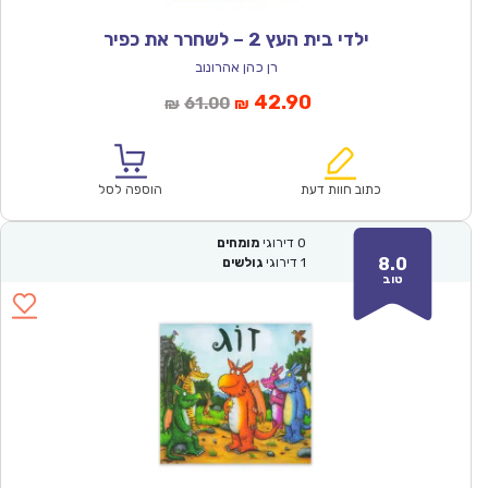
ילדי בית העץ 2 – לשחרר את כפיר
רן כהן אהרונוב
המחיר
המחיר
42.90
61.00
₪
₪
הנוכחי
המקורי
הוא:
היה:
₪61.00.
₪42.90.
כתוב חוות דעת
הוספה לסל
0
דירוגי
מומחים
8.0
1
דירוגי
גולשים
טוב