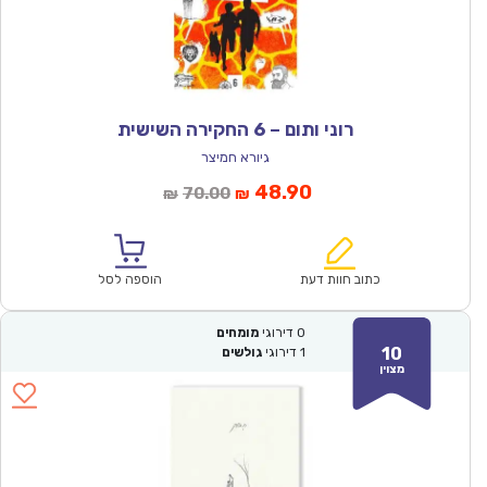
רוני ותום – 6 החקירה השישית
גיורא חמיצר
המחיר
המחיר
48.90
70.00
₪
₪
הנוכחי
המקורי
הוא:
היה:
₪70.00.
₪48.90.
כתוב חוות דעת
הוספה לסל
0
דירוגי
מומחים
10
1
דירוגי
גולשים
מצוין