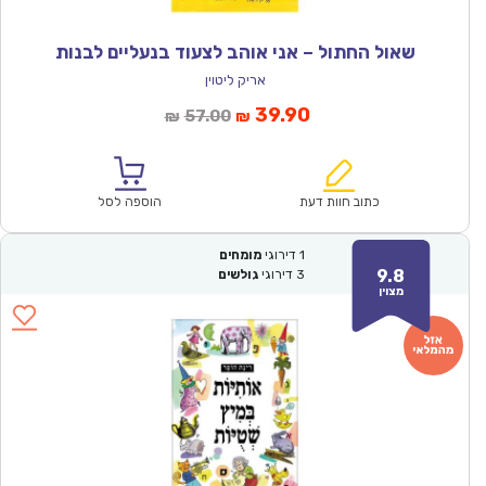
שאול החתול – אני אוהב לצעוד בנעליים לבנות
אריק ליטוין
המחיר
המחיר
39.90
57.00
₪
₪
הנוכחי
המקורי
הוא:
היה:
₪57.00.
₪39.90.
כתוב חוות דעת
הוספה לסל
1
דירוגי
מומחים
9.8
3
דירוגי
גולשים
מצוין