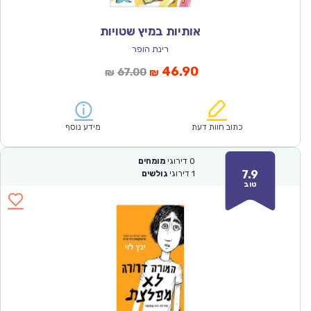
אותיות במיץ שטויות
רינת הופר
המחיר
המחיר
46.90
67.00
₪
₪
הנוכחי
המקורי
הוא:
היה:
₪67.00.
₪46.90.
כתוב חוות דעת
מידע נוסף
0
דירוגי
מומחים
7.9
1
דירוגי
גולשים
טוב