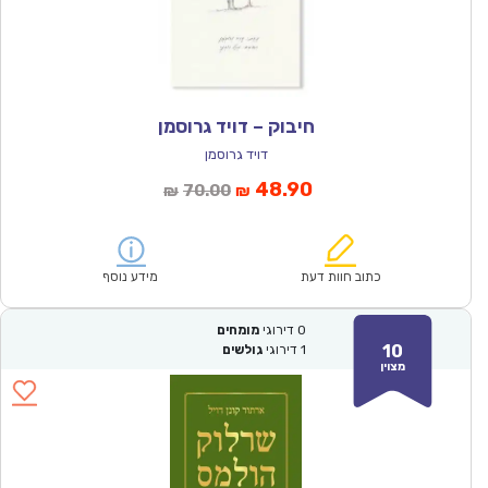
חיבוק – דויד גרוסמן
דויד גרוסמן
המחיר
המחיר
48.90
70.00
₪
₪
הנוכחי
המקורי
הוא:
היה:
₪70.00.
₪48.90.
כתוב חוות דעת
מידע נוסף
0
דירוגי
מומחים
10
1
דירוגי
גולשים
מצוין