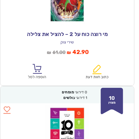
מי רוצה כוח על 2 – להציל את צלילה
שירי צוק
המחיר
המחיר
42.90
61.00
₪
₪
הנוכחי
המקורי
הוא:
היה:
₪61.00.
₪42.90.
כתוב חוות דעת
הוספה לסל
0
דירוגי
מומחים
10
1
דירוגי
גולשים
מצוין