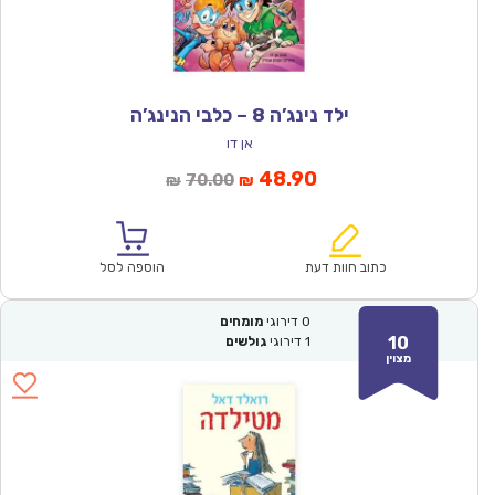
ילד נינג’ה 8 – כלבי הנינג’ה
אן דו
המחיר
המחיר
48.90
70.00
₪
₪
הנוכחי
המקורי
הוא:
היה:
₪70.00.
₪48.90.
כתוב חוות דעת
הוספה לסל
0
דירוגי
מומחים
10
1
דירוגי
גולשים
מצוין