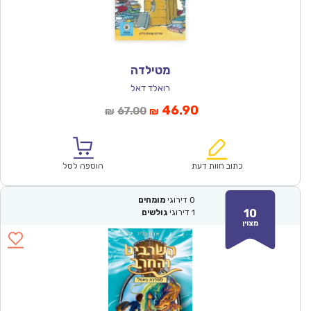
מטילדה
רואלד דאל
המחיר
המחיר
46.90
67.00
₪
₪
הנוכחי
המקורי
הוא:
היה:
₪67.00.
₪46.90.
כתוב חוות דעת
הוספה לסל
0
דירוגי
מומחים
10
1
דירוגי
גולשים
מצוין