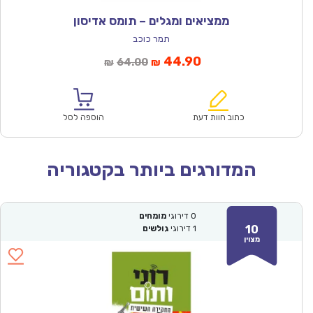
ממציאים ומגלים – תומס אדיסון
תמר כוכב
המחיר
המחיר
44.90
64.00
₪
₪
הנוכחי
המקורי
הוא:
היה:
₪64.00.
₪44.90.
כתוב חוות דעת
הוספה לסל
המדורגים ביותר בקטגוריה
0
דירוגי
מומחים
10
1
דירוגי
גולשים
מצוין