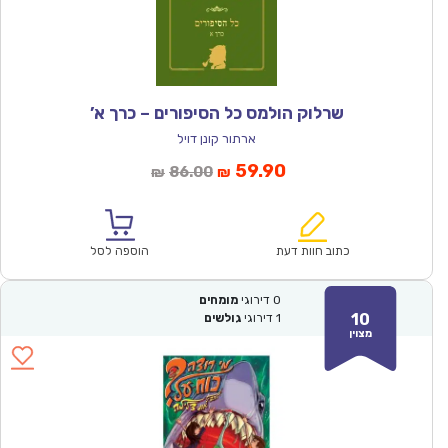
שרלוק הולמס כל הסיפורים – כרך א’
ארתור קונן דויל
המחיר
המחיר
59.90
86.00
₪
₪
הנוכחי
המקורי
הוא:
היה:
₪86.00.
₪59.90.
כתוב חוות דעת
הוספה לסל
0
דירוגי
מומחים
10
1
דירוגי
גולשים
מצוין