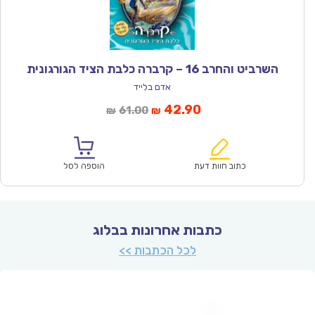
השרביט והחרב 16 – קרברה כלבת הציד הגורגונית
אדם בלייד
המחיר
המחיר
42.90
61.00
₪
₪
הנוכחי
המקורי
הוא:
היה:
₪61.00.
₪42.90.
כתוב חוות דעת
הוספה לסל
כתבות אחרונות בבלוג
לכל הכתבות >>