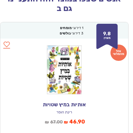
גם ב
1
דירוגי
מומחים
9.8
3
דירוגי
גולשים
מצוין
אותיות במיץ שטויות
רינת הופר
המחיר
המחיר
46.90
67.00
₪
₪
הנוכחי
המקורי