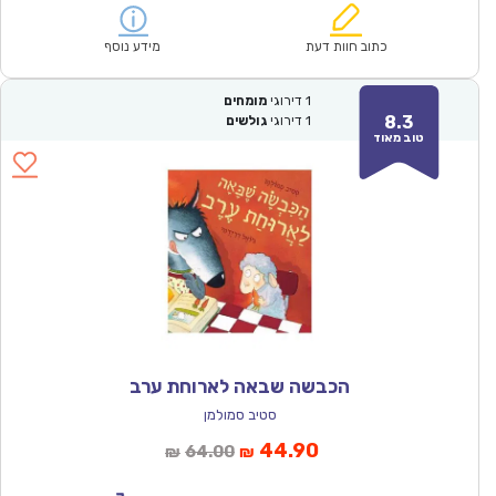
הוא:
היה:
₪67.00.
₪46.90.
כתוב חוות דעת
מידע נוסף
1
דירוגי
מומחים
8.3
1
דירוגי
גולשים
טוב מאוד
הכבשה שבאה לארוחת ערב
סטיב סמולמן
המחיר
המחיר
44.90
64.00
₪
₪
הנוכחי
המקורי