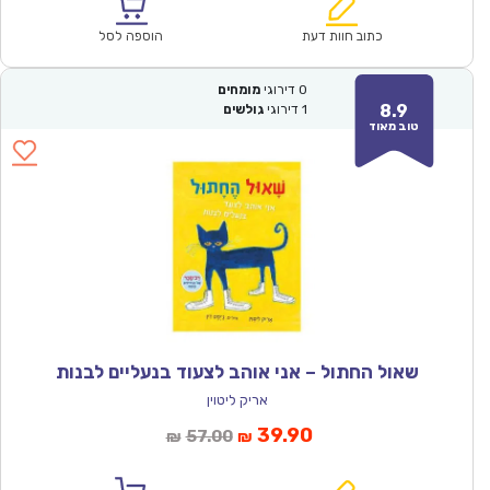
הוא:
היה:
₪61.00.
₪42.90.
כתוב חוות דעת
הוספה לסל
0
דירוגי
מומחים
8.9
1
דירוגי
גולשים
טוב מאוד
שאול החתול – אני אוהב לצעוד בנעליים לבנות
אריק ליטוין
המחיר
המחיר
39.90
57.00
₪
₪
הנוכחי
המקורי