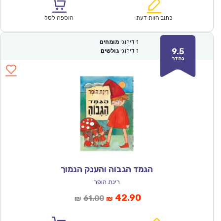
הוא:
היה:
₪67.00.
₪46.90.
כתוב חוות דעת
הוספה לסל
1
דירוגי
מומחים
9.5
1
דירוגי
גולשים
נהדר
הגמד הגבוה והענק הנמוך
רינת הופר
המחיר
המחיר
42.90
61.00
₪
₪
הנוכחי
המקורי