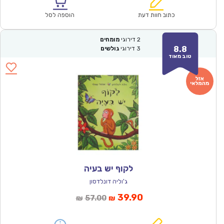
הוא:
היה:
₪57.00.
₪39.90.
כתוב חוות דעת
הוספה לסל
2
דירוגי
מומחים
8.8
3
דירוגי
גולשים
טוב מאוד
לקוף יש בעיה
ג'וליה דונלדסון
המחיר
המחיר
39.90
57.00
₪
₪
הנוכחי
המקורי