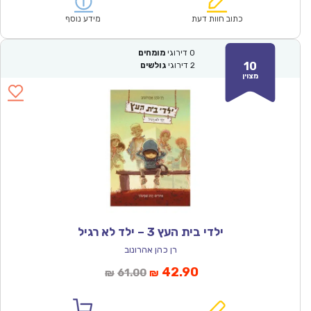
הוא:
היה:
₪57.00.
₪39.90.
כתוב חוות דעת
מידע נוסף
0
דירוגי
מומחים
10
2
דירוגי
גולשים
מצוין
ילדי בית העץ 3 – ילד לא רגיל
רן כהן אהרונוב
המחיר
המחיר
42.90
61.00
₪
₪
הנוכחי
המקורי
הוא:
היה: