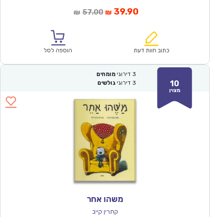
המחיר
המחיר
39.90
57.00
₪
₪
הנוכחי
המקורי
הוא:
היה:
₪57.00.
₪39.90.
כתוב חוות דעת
הוספה לסל
3
דירוגי
מומחים
10
3
דירוגי
גולשים
מצוין
משהו אחר
קתרין קייב