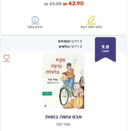
המחיר
המחיר
42.90
61.00
₪
₪
הנוכחי
המקורי
הוא:
היה:
₪61.00.
₪42.90.
כתוב חוות דעת
מידע נוסף
3
דירוגי
מומחים
9.8
3
דירוגי
גולשים
מצוין
אבא עושה בושות
מאיר שלו