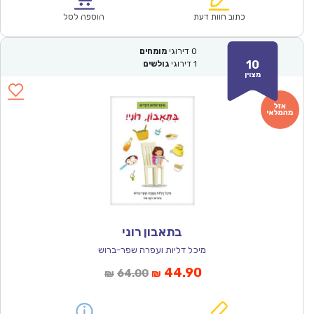
₪61.00.
₪42.90.
כתוב חוות דעת
הוספה לסל
0
דירוגי
מומחים
10
1
דירוגי
גולשים
מצוין
בתאבון רוני
מיכל דליות ועפרה שפר-ברוש
המחיר
המחיר
44.90
64.00
₪
₪
הנוכחי
המקורי
הוא:
היה: