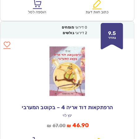
הוא:
היה:
₪64.00.
₪44.90.
כתוב חוות דעת
הוספה לסל
0
דירוגי
מומחים
9.5
2
דירוגי
גולשים
נהדר
הרפתקאות דוד אריה 4 – בקוטב המערבי
ינץ לוי
המחיר
המחיר
46.90
67.00
₪
₪
הנוכחי
המקורי