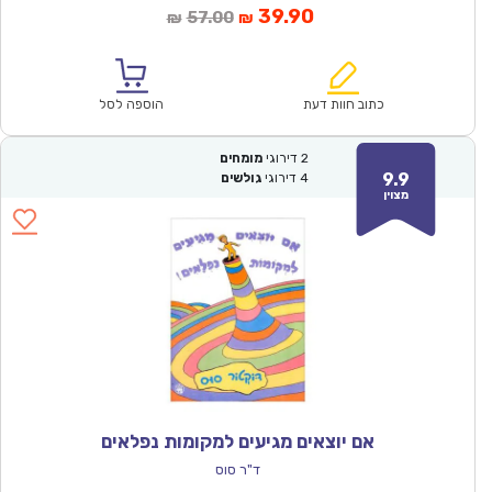
המחיר
המחיר
39.90
57.00
₪
₪
הנוכחי
המקורי
הוא:
היה:
₪57.00.
₪39.90.
כתוב חוות דעת
הוספה לסל
2
דירוגי
מומחים
9.9
4
דירוגי
גולשים
מצוין
אם יוצאים מגיעים למקומות נפלאים
ד"ר סוס