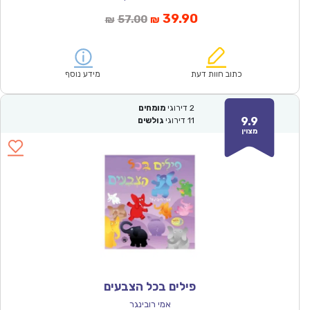
המחיר
המחיר
39.90
57.00
₪
₪
הנוכחי
המקורי
הוא:
היה:
₪57.00.
₪39.90.
כתוב חוות דעת
מידע נוסף
2
דירוגי
מומחים
9.9
11
דירוגי
גולשים
מצוין
פילים בכל הצבעים
אמי רובינגר