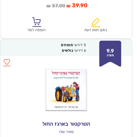
המחיר
המחיר
39.90
57.00
₪
₪
הנוכחי
המקורי
הוא:
היה:
₪57.00.
₪39.90.
כתוב חוות דעת
הוספה לסל
3
דירוגי
מומחים
9.9
6
דירוגי
גולשים
מצוין
הטרקטור בארגז החול
מאיר שלו