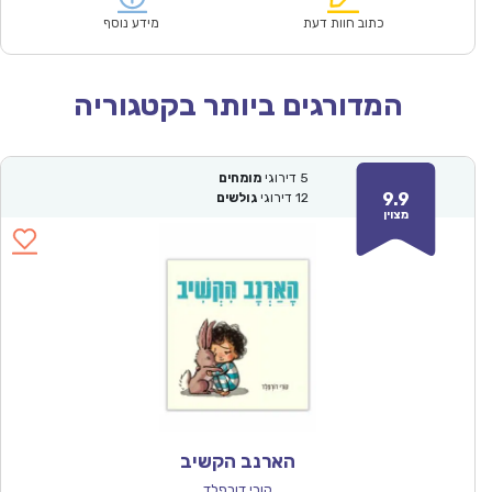
₪64.00.
₪44.90.
כתוב חוות דעת
מידע נוסף
המדורגים ביותר בקטגוריה
5
דירוגי
מומחים
9.9
12
דירוגי
גולשים
מצוין
הארנב הקשיב
קורי דורפלד