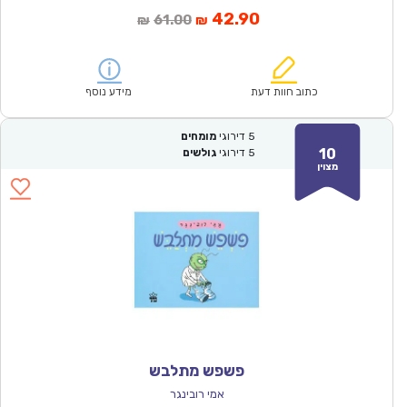
המחיר
המחיר
42.90
61.00
₪
₪
הנוכחי
המקורי
הוא:
היה:
₪61.00.
₪42.90.
כתוב חוות דעת
מידע נוסף
5
דירוגי
מומחים
10
5
דירוגי
גולשים
מצוין
פשפש מתלבש
אמי רובינגר