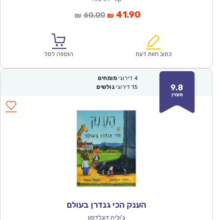
המחיר
המחיר
41.90
60.00
₪
₪
הנוכחי
המקורי
הוא:
היה:
₪60.00.
₪41.90.
כתוב חוות דעת
הוספה לסל
4
דירוגי
מומחים
9.8
15
דירוגי
גולשים
מצוין
הענק הכי גנדרן בעולם
ג'וליה דונלדסון