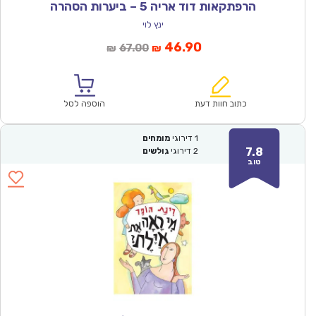
הרפתקאות דוד אריה 5 – ביערות הסהרה
ינץ לוי
המחיר
המחיר
46.90
67.00
₪
₪
הנוכחי
המקורי
הוא:
היה:
₪67.00.
₪46.90.
כתוב חוות דעת
הוספה לסל
1
דירוגי
מומחים
7.8
2
דירוגי
גולשים
טוב