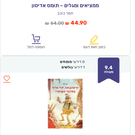
ממציאים ומגלים – תומס אדיסון
תמר כוכב
המחיר
המחיר
44.90
64.00
₪
₪
הנוכחי
המקורי
הוא:
היה:
₪64.00.
₪44.90.
כתוב חוות דעת
הוספה לסל
0
דירוגי
מומחים
9.4
1
דירוגי
גולשים
מעולה