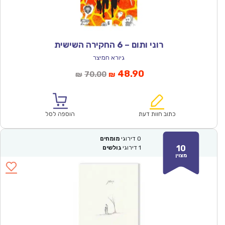
רוני ותום – 6 החקירה השישית
גיורא חמיצר
המחיר
המחיר
48.90
70.00
₪
₪
הנוכחי
המקורי
הוא:
היה:
₪70.00.
₪48.90.
כתוב חוות דעת
הוספה לסל
0
דירוגי
מומחים
10
1
דירוגי
גולשים
מצוין