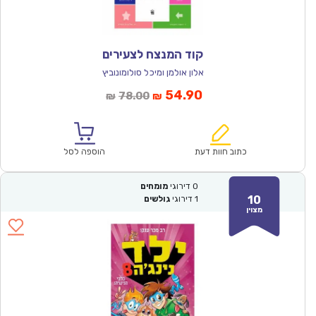
קוד המנצח לצעירים
אלון אולמן ומיכל סולומונוביץ
המחיר
המחיר
54.90
78.00
₪
₪
הנוכחי
המקורי
הוא:
היה:
₪78.00.
₪54.90.
כתוב חוות דעת
הוספה לסל
0
דירוגי
מומחים
10
1
דירוגי
גולשים
מצוין