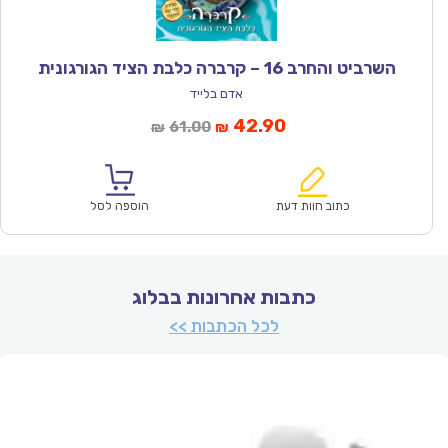
השרביט והחרב 16 – קרברה כלבת הציד הגורגונית
אדם בלייד
המחיר
המחיר
42.90
61.00
₪
₪
הנוכחי
המקורי
הוא:
היה:
₪61.00.
₪42.90.
כתוב חוות דעת
הוספה לסל
כתבות אחרונות בבלוג
לכל הכתבות >>