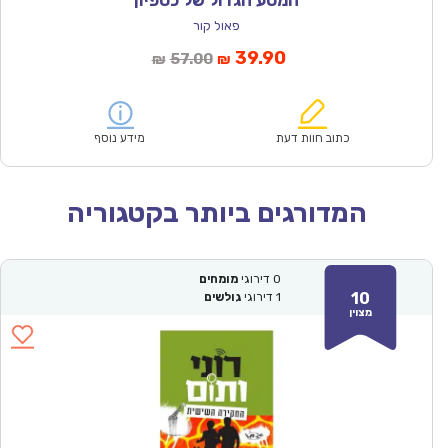
המסע הגדול של כספיון
פאול קור
המחיר
המחיר
39.90
57.00
₪
₪
הנוכחי
המקורי
הוא:
היה:
₪57.00.
₪39.90.
כתוב חוות דעת
מידע נוסף
המדורגים ביותר בקטגוריה
0
דירוגי
מומחים
10
1
דירוגי
גולשים
מצוין