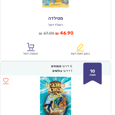
מטילדה
רואלד דאל
המחיר
המחיר
46.90
67.00
₪
₪
הנוכחי
המקורי
הוא:
היה:
₪67.00.
₪46.90.
כתוב חוות דעת
הוספה לסל
0
דירוגי
מומחים
10
1
דירוגי
גולשים
מצוין