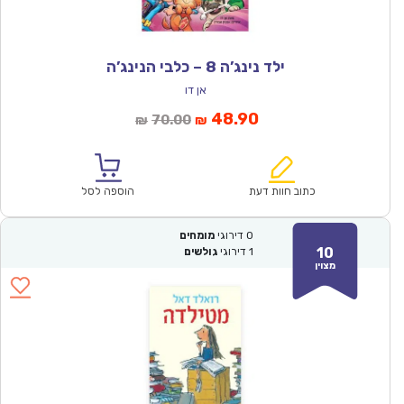
ילד נינג’ה 8 – כלבי הנינג’ה
אן דו
המחיר
המחיר
48.90
70.00
₪
₪
הנוכחי
המקורי
הוא:
היה:
₪70.00.
₪48.90.
כתוב חוות דעת
הוספה לסל
0
דירוגי
מומחים
10
1
דירוגי
גולשים
מצוין