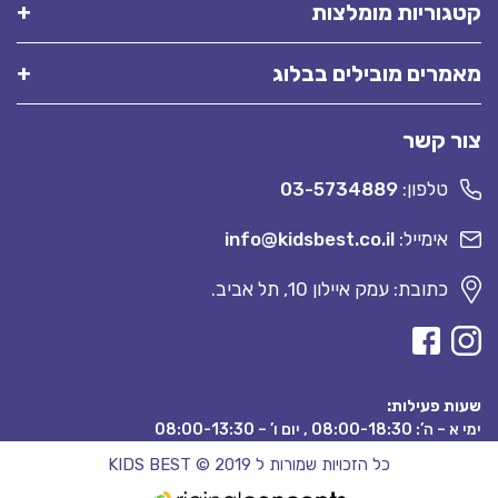
קטגוריות מומלצות
מאמרים מובילים בבלוג
צור קשר
טלפון:
03-5734889
אימייל:
info@kidsbest.co.il
כתובת: עמק איילון 10, תל אביב.
שעות פעילות:
ימי א – ה’: 08:00-18:30 , יום ו’ – 08:00-13:30
כל הזכויות שמורות ל KIDS BEST © 2019