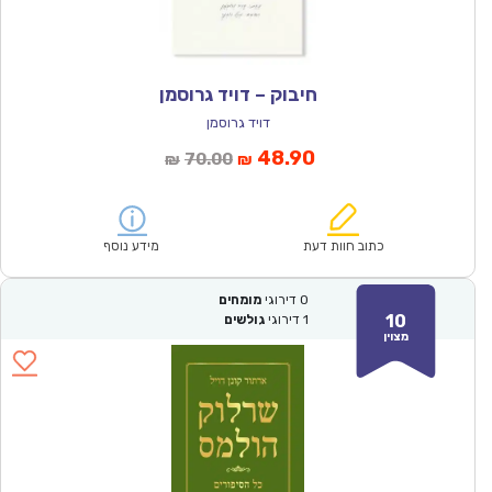
חיבוק – דויד גרוסמן
דויד גרוסמן
המחיר
המחיר
48.90
70.00
₪
₪
הנוכחי
המקורי
הוא:
היה:
₪70.00.
₪48.90.
כתוב חוות דעת
מידע נוסף
0
דירוגי
מומחים
10
1
דירוגי
גולשים
מצוין