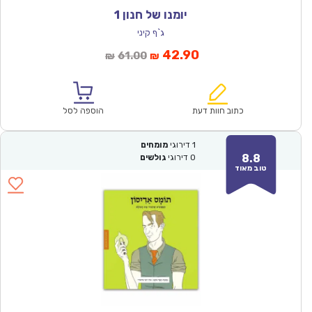
יומנו של חנון 1
ג`ף קיני
המחיר
המחיר
42.90
61.00
₪
₪
הנוכחי
המקורי
הוא:
היה:
₪61.00.
₪42.90.
כתוב חוות דעת
הוספה לסל
1
דירוגי
מומחים
8.8
0
דירוגי
גולשים
טוב מאוד