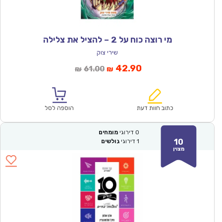
מי רוצה כוח על 2 – להציל את צלילה
שירי צוק
המחיר
המחיר
42.90
61.00
₪
₪
הנוכחי
המקורי
הוא:
היה:
₪61.00.
₪42.90.
כתוב חוות דעת
הוספה לסל
0
דירוגי
מומחים
10
1
דירוגי
גולשים
מצוין