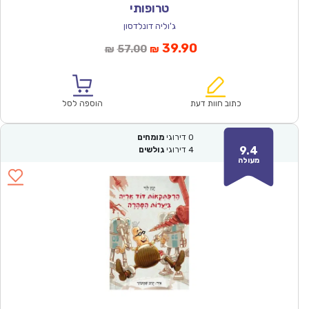
טרופותי
ג'וליה דונלדסון
המחיר
המחיר
39.90
57.00
₪
₪
הנוכחי
המקורי
הוא:
היה:
₪57.00.
₪39.90.
כתוב חוות דעת
הוספה לסל
0
דירוגי
מומחים
9.4
4
דירוגי
גולשים
מעולה