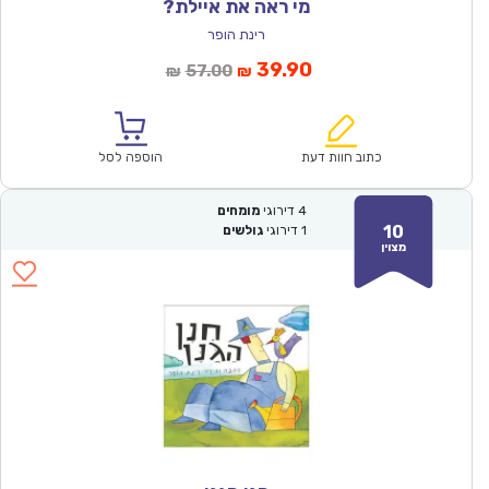
מי ראה את איילת?
רינת הופר
המחיר
המחיר
39.90
57.00
₪
₪
הנוכחי
המקורי
הוא:
היה:
₪57.00.
₪39.90.
כתוב חוות דעת
הוספה לסל
4
דירוגי
מומחים
10
1
דירוגי
גולשים
מצוין