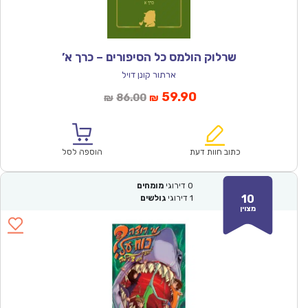
שרלוק הולמס כל הסיפורים – כרך א’
ארתור קונן דויל
המחיר
המחיר
59.90
86.00
₪
₪
הנוכחי
המקורי
הוא:
היה:
₪86.00.
₪59.90.
כתוב חוות דעת
הוספה לסל
0
דירוגי
מומחים
10
1
דירוגי
גולשים
מצוין