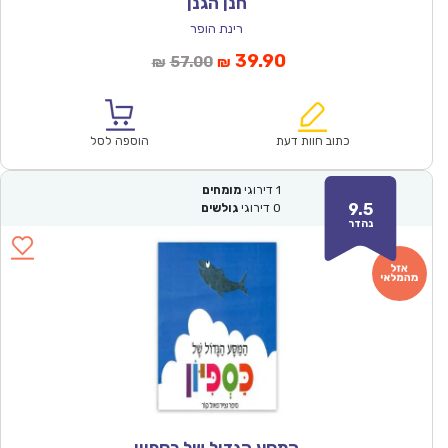
חנן הגנן
רינת הופר
המחיר
המחיר
39.90
57.00
₪
₪
הנוכחי
המקורי
הוא:
היה:
₪57.00.
₪39.90.
כתוב חוות דעת
הוספה לסל
1
דירוגי
מומחים
9.5
0
דירוגי
גולשים
נהדר