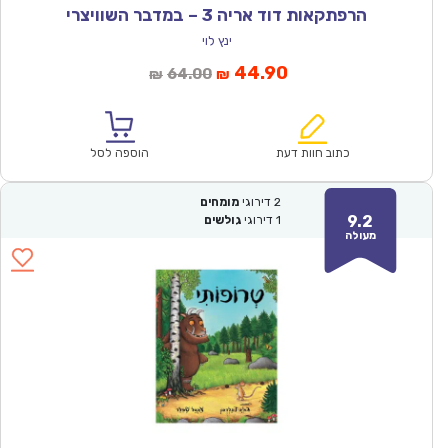
הרפתקאות דוד אריה 3 – במדבר השוויצרי
ינץ לוי
המחיר
המחיר
44.90
64.00
₪
₪
הנוכחי
המקורי
הוא:
היה:
₪64.00.
₪44.90.
כתוב חוות דעת
הוספה לסל
2
דירוגי
מומחים
9.2
1
דירוגי
גולשים
מעולה