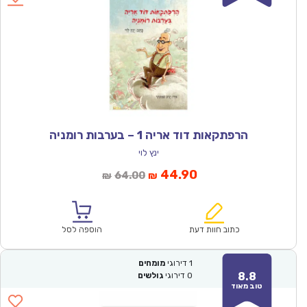
הרפתקאות דוד אריה 1 – בערבות רומניה
ינץ לוי
המחיר
המחיר
44.90
64.00
₪
₪
הנוכחי
המקורי
הוא:
היה:
₪64.00.
₪44.90.
כתוב חוות דעת
הוספה לסל
1
דירוגי
מומחים
8.8
0
דירוגי
גולשים
טוב מאוד