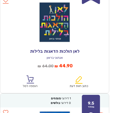
לאן הולכות הדאגות בלילות
אנתוני בראון
המחיר
המחיר
44.90
64.00
₪
₪
הנוכחי
המקורי
הוא:
היה:
₪64.00.
₪44.90.
כתוב חוות דעת
הוספה לסל
1
דירוגי
מומחים
9.5
0
דירוגי
גולשים
נהדר