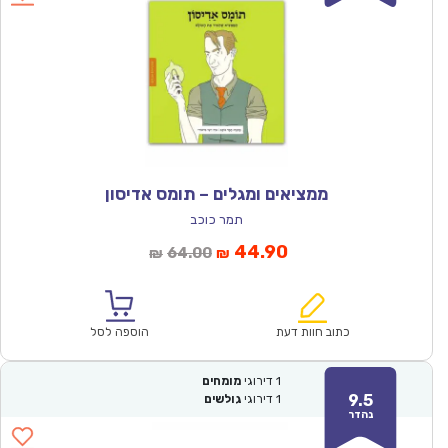
ממציאים ומגלים – תומס אדיסון
תמר כוכב
המחיר
המחיר
44.90
64.00
₪
₪
הנוכחי
המקורי
הוא:
היה:
₪64.00.
₪44.90.
כתוב חוות דעת
הוספה לסל
1
דירוגי
מומחים
9.5
1
דירוגי
גולשים
נהדר