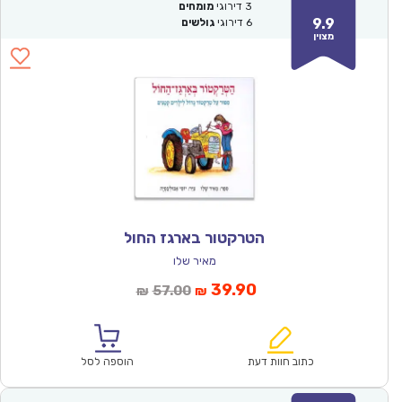
3
דירוגי
מומחים
9.9
6
דירוגי
גולשים
מצוין
הטרקטור בארגז החול
מאיר שלו
המחיר
המחיר
39.90
57.00
₪
₪
הנוכחי
המקורי
הוא:
היה:
₪57.00.
₪39.90.
כתוב חוות דעת
הוספה לסל