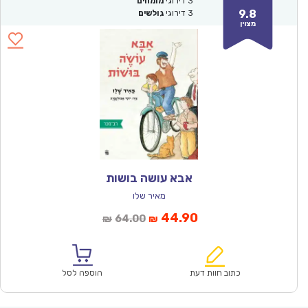
3
דירוגי
מומחים
9.8
3
דירוגי
גולשים
מצוין
אבא עושה בושות
מאיר שלו
המחיר
המחיר
44.90
64.00
₪
₪
הנוכחי
המקורי
הוא:
היה:
₪64.00.
₪44.90.
כתוב חוות דעת
הוספה לסל