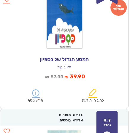
המסע הגדול של כספיון
פאול קור
המחיר
המחיר
39.90
57.00
₪
₪
הנוכחי
המקורי
הוא:
היה:
₪57.00.
₪39.90.
כתוב חוות דעת
מידע נוסף
0
דירוגי
מומחים
9.7
4
דירוגי
גולשים
נהדר