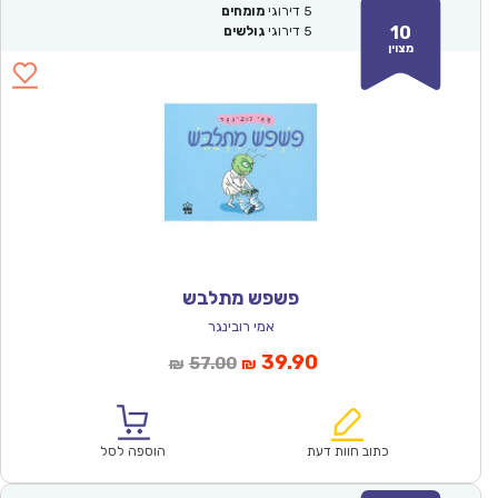
5
דירוגי
מומחים
10
5
דירוגי
גולשים
מצוין
פשפש מתלבש
אמי רובינגר
המחיר
המחיר
39.90
57.00
₪
₪
הנוכחי
המקורי
הוא:
היה:
₪57.00.
₪39.90.
כתוב חוות דעת
הוספה לסל