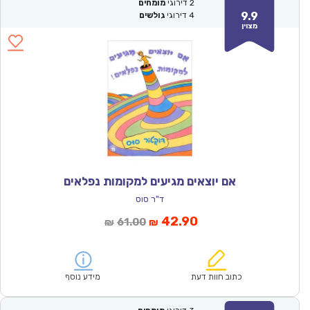
2
דירוגי
מומחים
9.9
4
דירוגי
גולשים
מצוין
אם יוצאים מגיעים למקומות נפלאים
ד"ר סוס
המחיר
המחיר
42.90
61.00
₪
₪
הנוכחי
המקורי
הוא:
היה:
₪61.00.
₪42.90.
כתוב חוות דעת
מידע נוסף