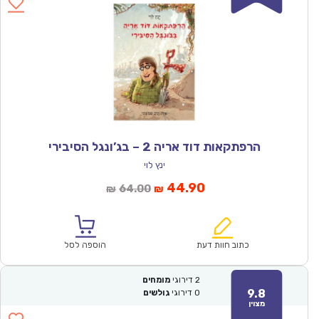
הרפתקאות דוד אריה 2 – בג’ונגל הסיבירי
ינץ לוי
המחיר
המחיר
44.90
64.00
₪
₪
הנוכחי
המקורי
הוא:
היה:
₪64.00.
₪44.90.
כתוב חוות דעת
הוספה לסל
2
דירוגי
מומחים
9.8
0
דירוגי
גולשים
מצוין