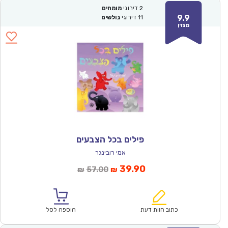
2
דירוגי
מומחים
9.9
11
דירוגי
גולשים
מצוין
פילים בכל הצבעים
אמי רובינגר
המחיר
המחיר
39.90
57.00
₪
₪
הנוכחי
המקורי
הוא:
היה:
₪57.00.
₪39.90.
כתוב חוות דעת
הוספה לסל