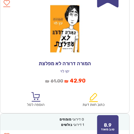
המורה דרורה לא מפלצת
ינץ לוי
המחיר
המחיר
42.90
61.00
₪
₪
הנוכחי
המקורי
הוא:
היה:
₪61.00.
₪42.90.
כתוב חוות דעת
הוספה לסל
0
דירוגי
מומחים
8.9
1
דירוגי
גולשים
טוב מאוד