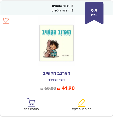
5
דירוגי
מומחים
9.9
12
דירוגי
גולשים
מצוין
הארנב הקשיב
קורי דורפלד
המחיר
המחיר
41.90
60.00
₪
₪
הנוכחי
המקורי
הוא:
היה:
₪60.00.
₪41.90.
כתוב חוות דעת
הוספה לסל