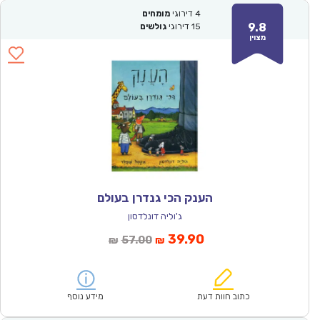
4
דירוגי
מומחים
9.8
15
דירוגי
גולשים
מצוין
הענק הכי גנדרן בעולם
ג'וליה דונלדסון
המחיר
המחיר
39.90
57.00
₪
₪
הנוכחי
המקורי
הוא:
היה:
₪57.00.
₪39.90.
כתוב חוות דעת
מידע נוסף