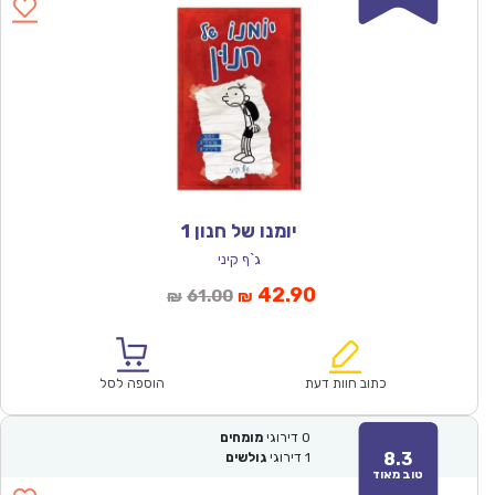
יומנו של חנון 1
ג`ף קיני
המחיר
המחיר
42.90
61.00
₪
₪
הנוכחי
המקורי
הוא:
היה:
₪61.00.
₪42.90.
כתוב חוות דעת
הוספה לסל
0
דירוגי
מומחים
8.3
1
דירוגי
גולשים
טוב מאוד