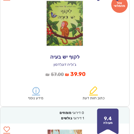
לקוף יש בעיה
ג'וליה דונלדסון
המחיר
המחיר
39.90
57.00
₪
₪
הנוכחי
המקורי
הוא:
היה:
₪57.00.
₪39.90.
כתוב חוות דעת
מידע נוסף
0
דירוגי
מומחים
9.4
1
דירוגי
גולשים
מעולה