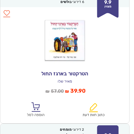
9.9
6
דירוגי
גולשים
מצוין
הטרקטור בארגז החול
מאיר שלו
המחיר
המחיר
39.90
57.00
₪
₪
הנוכחי
המקורי
הוא:
היה:
₪57.00.
₪39.90.
כתוב חוות דעת
הוספה לסל
2
דירוגי
מומחים