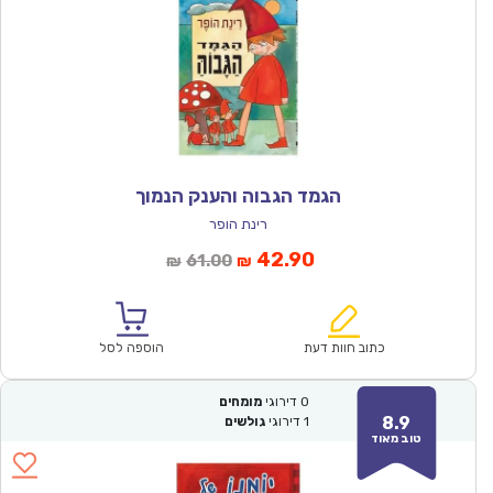
הגמד הגבוה והענק הנמוך
רינת הופר
המחיר
המחיר
42.90
61.00
₪
₪
הנוכחי
המקורי
הוא:
היה:
₪61.00.
₪42.90.
כתוב חוות דעת
הוספה לסל
0
דירוגי
מומחים
8.9
1
דירוגי
גולשים
טוב מאוד