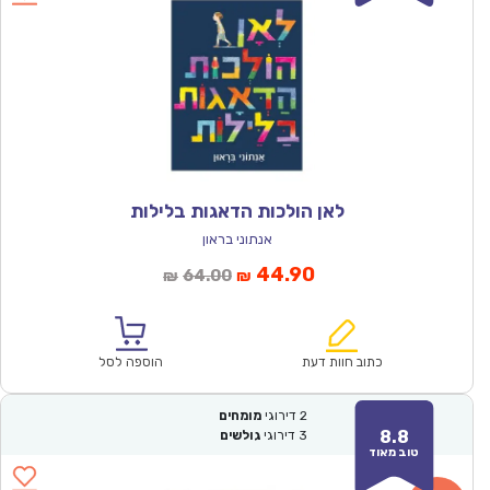
לאן הולכות הדאגות בלילות
אנתוני בראון
המחיר
המחיר
44.90
64.00
₪
₪
הנוכחי
המקורי
הוא:
היה:
₪64.00.
₪44.90.
כתוב חוות דעת
הוספה לסל
2
דירוגי
מומחים
8.8
3
דירוגי
גולשים
טוב מאוד