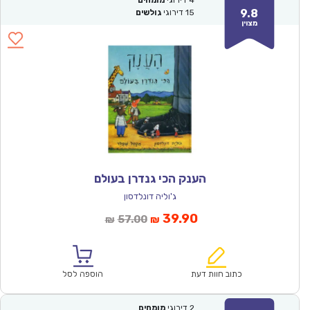
4
דירוגי
מומחים
9.8
15
דירוגי
גולשים
מצוין
הענק הכי גנדרן בעולם
ג'וליה דונלדסון
המחיר
המחיר
39.90
57.00
₪
₪
הנוכחי
המקורי
הוא:
היה:
₪57.00.
₪39.90.
כתוב חוות דעת
הוספה לסל
2
דירוגי
מומחים