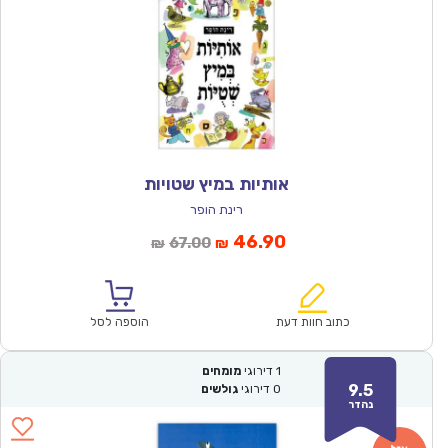
אותיות במיץ שטויות
רינת הופר
המחיר
המחיר
46.90
67.00
₪
₪
הנוכחי
המקורי
הוא:
היה:
₪67.00.
₪46.90.
כתוב חוות דעת
הוספה לסל
1
דירוגי
מומחים
9.5
0
דירוגי
גולשים
נהדר