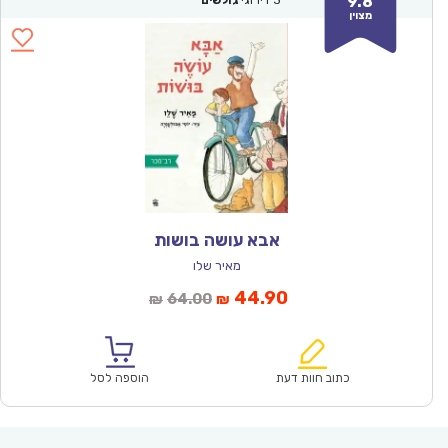
9.8
3
דירוגי
גולשים
מצוין
אבא עושה בושות
מאיר שלו
המחיר
המחיר
44.90
64.00
₪
₪
הנוכחי
המקורי
הוא:
היה:
₪64.00.
₪44.90.
כתוב חוות דעת
הוספה לסל