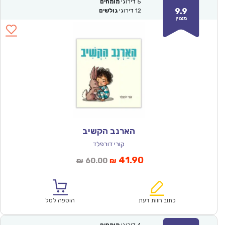
5
דירוגי
מומחים
9.9
12
דירוגי
גולשים
מצוין
הארנב הקשיב
קורי דורפלד
המחיר
המחיר
41.90
60.00
₪
₪
הנוכחי
המקורי
הוא:
היה:
₪60.00.
₪41.90.
כתוב חוות דעת
הוספה לסל