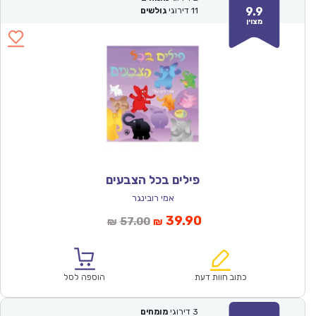
9.9
11
דירוגי
גולשים
מצוין
פילים בכל הצבעים
אמי רובינגר
המחיר
המחיר
39.90
57.00
₪
₪
הנוכחי
המקורי
הוא:
היה:
₪57.00.
₪39.90.
כתוב חוות דעת
הוספה לסל
3
דירוגי
מומחים