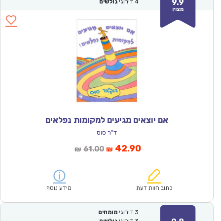
9.9
4
דירוגי
גולשים
מצוין
אם יוצאים מגיעים למקומות נפלאים
ד"ר סוס
המחיר
המחיר
42.90
61.00
₪
₪
הנוכחי
המקורי
הוא:
היה:
₪61.00.
₪42.90.
כתוב חוות דעת
מידע נוסף
3
דירוגי
מומחים