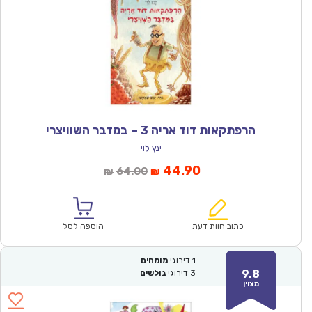
הרפתקאות דוד אריה 3 – במדבר השוויצרי
ינץ לוי
המחיר
המחיר
44.90
64.00
₪
₪
הנוכחי
המקורי
הוא:
היה:
₪64.00.
₪44.90.
כתוב חוות דעת
הוספה לסל
1
דירוגי
מומחים
9.8
3
דירוגי
גולשים
מצוין