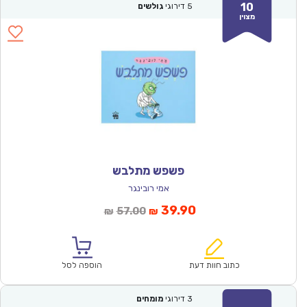
10
5
דירוגי
גולשים
מצוין
פשפש מתלבש
אמי רובינגר
המחיר
המחיר
39.90
57.00
₪
₪
הנוכחי
המקורי
הוא:
היה:
₪57.00.
₪39.90.
כתוב חוות דעת
הוספה לסל
3
דירוגי
מומחים