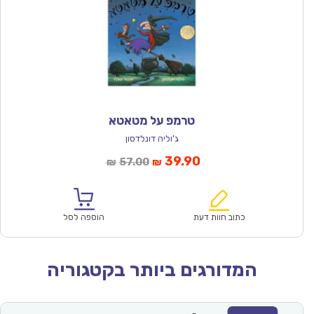
טרמפ על מטאטא
ג'וליה דונלדסון
המחיר
המחיר
39.90
57.00
₪
₪
הנוכחי
המקורי
הוא:
היה:
₪57.00.
₪39.90.
כתוב חוות דעת
הוספה לסל
המדורגים ביותר בקטגוריה