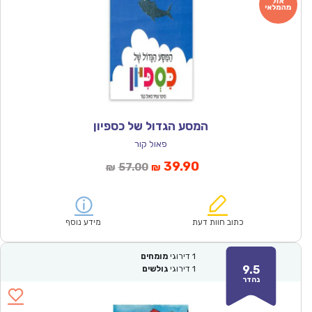
המסע הגדול של כספיון
פאול קור
המחיר
המחיר
39.90
57.00
₪
₪
הנוכחי
המקורי
הוא:
היה:
₪57.00.
₪39.90.
כתוב חוות דעת
מידע נוסף
1
דירוגי
מומחים
9.5
1
דירוגי
גולשים
נהדר