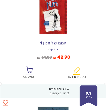
יומנו של חנון 1
ג`ף קיני
המחיר
המחיר
42.90
61.00
₪
₪
הנוכחי
המקורי
הוא:
היה:
₪61.00.
₪42.90.
כתוב חוות דעת
הוספה לסל
3
דירוגי
מומחים
9.7
2
דירוגי
גולשים
נהדר