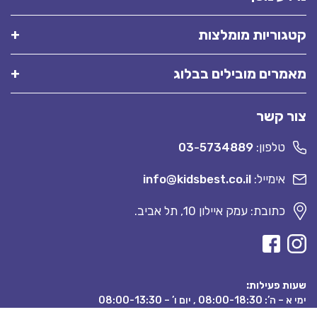
קטגוריות מומלצות
מאמרים מובילים בבלוג
צור קשר
טלפון:
03-5734889
אימייל:
info@kidsbest.co.il
כתובת: עמק איילון 10, תל אביב.
שעות פעילות:
ימי א – ה’: 08:00-18:30 , יום ו’ – 08:00-13:30