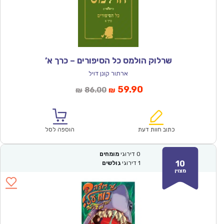
שרלוק הולמס כל הסיפורים – כרך א’
ארתור קונן דויל
המחיר
המחיר
59.90
86.00
₪
₪
הנוכחי
המקורי
הוא:
היה:
₪86.00.
₪59.90.
כתוב חוות דעת
הוספה לסל
0
דירוגי
מומחים
10
1
דירוגי
גולשים
מצוין