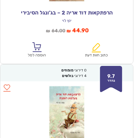
הרפתקאות דוד אריה 2 – בג’ונגל הסיבירי
ינץ לוי
המחיר
המחיר
44.90
64.00
₪
₪
הנוכחי
המקורי
הוא:
היה:
₪64.00.
₪44.90.
כתוב חוות דעת
הוספה לסל
0
דירוגי
מומחים
9.7
4
דירוגי
גולשים
נהדר