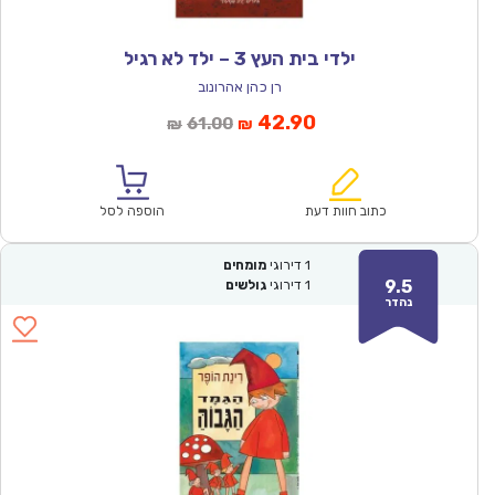
ילדי בית העץ 3 – ילד לא רגיל
רן כהן אהרונוב
המחיר
המחיר
42.90
61.00
₪
₪
הנוכחי
המקורי
הוא:
היה:
₪61.00.
₪42.90.
כתוב חוות דעת
הוספה לסל
1
דירוגי
מומחים
9.5
1
דירוגי
גולשים
נהדר