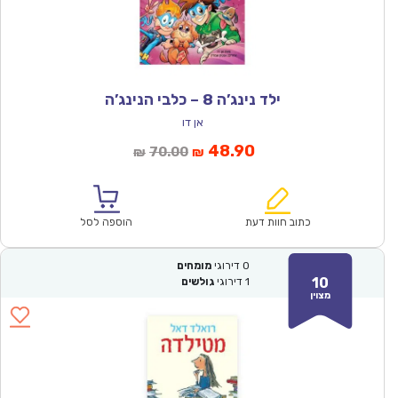
ילד נינג’ה 8 – כלבי הנינג’ה
אן דו
המחיר
המחיר
48.90
70.00
₪
₪
הנוכחי
המקורי
הוא:
היה:
₪70.00.
₪48.90.
כתוב חוות דעת
הוספה לסל
0
דירוגי
מומחים
10
1
דירוגי
גולשים
מצוין