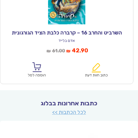
השרביט והחרב 16 – קרברה כלבת הציד הגורגונית
אדם בלייד
המחיר
המחיר
42.90
61.00
₪
₪
הנוכחי
המקורי
הוא:
היה:
₪61.00.
₪42.90.
כתוב חוות דעת
הוספה לסל
כתבות אחרונות בבלוג
לכל הכתבות >>