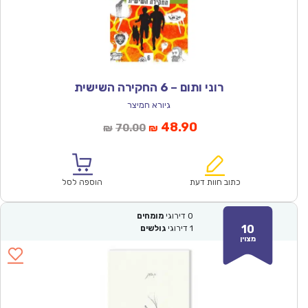
רוני ותום – 6 החקירה השישית
גיורא חמיצר
המחיר
המחיר
48.90
70.00
₪
₪
הנוכחי
המקורי
הוא:
היה:
₪70.00.
₪48.90.
כתוב חוות דעת
הוספה לסל
0
דירוגי
מומחים
10
1
דירוגי
גולשים
מצוין