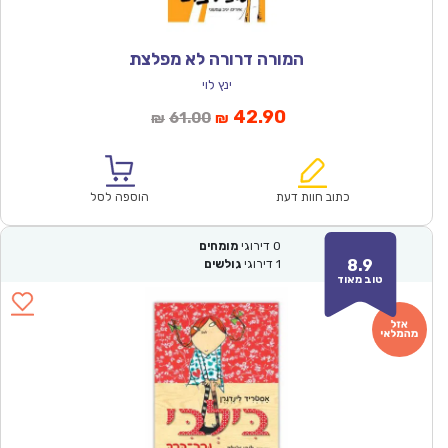
המורה דרורה לא מפלצת
ינץ לוי
המחיר
המחיר
42.90
61.00
₪
₪
הנוכחי
המקורי
הוא:
היה:
₪61.00.
₪42.90.
כתוב חוות דעת
הוספה לסל
0
דירוגי
מומחים
8.9
1
דירוגי
גולשים
טוב מאוד