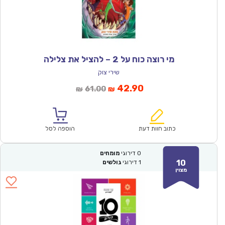
מי רוצה כוח על 2 – להציל את צלילה
שירי צוק
המחיר
המחיר
42.90
61.00
₪
₪
הנוכחי
המקורי
הוא:
היה:
₪61.00.
₪42.90.
כתוב חוות דעת
הוספה לסל
0
דירוגי
מומחים
10
1
דירוגי
גולשים
מצוין