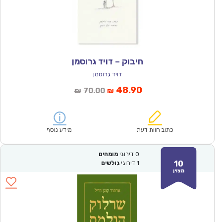
חיבוק – דויד גרוסמן
דויד גרוסמן
המחיר
המחיר
48.90
70.00
₪
₪
הנוכחי
המקורי
הוא:
היה:
₪70.00.
₪48.90.
כתוב חוות דעת
מידע נוסף
0
דירוגי
מומחים
10
1
דירוגי
גולשים
מצוין