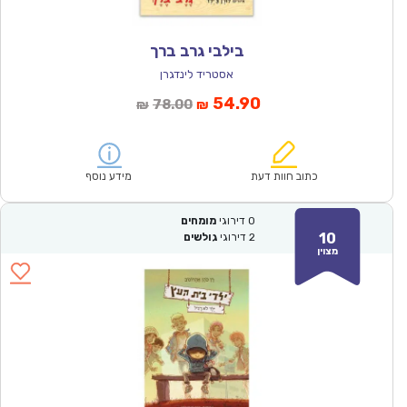
בילבי גרב ברך
אסטריד לינדגרן
המחיר
המחיר
54.90
78.00
₪
₪
הנוכחי
המקורי
הוא:
היה:
₪78.00.
₪54.90.
כתוב חוות דעת
מידע נוסף
0
דירוגי
מומחים
10
2
דירוגי
גולשים
מצוין