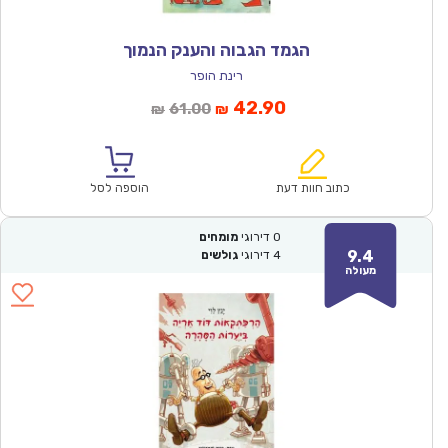
הגמד הגבוה והענק הנמוך
רינת הופר
המחיר
המחיר
42.90
61.00
₪
₪
הנוכחי
המקורי
הוא:
היה:
₪61.00.
₪42.90.
כתוב חוות דעת
הוספה לסל
0
דירוגי
מומחים
9.4
4
דירוגי
גולשים
מעולה