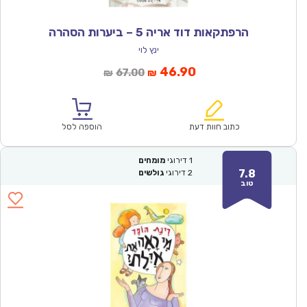
הרפתקאות דוד אריה 5 – ביערות הסהרה
ינץ לוי
המחיר
המחיר
46.90
67.00
₪
₪
הנוכחי
המקורי
הוא:
היה:
₪67.00.
₪46.90.
כתוב חוות דעת
הוספה לסל
1
דירוגי
מומחים
7.8
2
דירוגי
גולשים
טוב