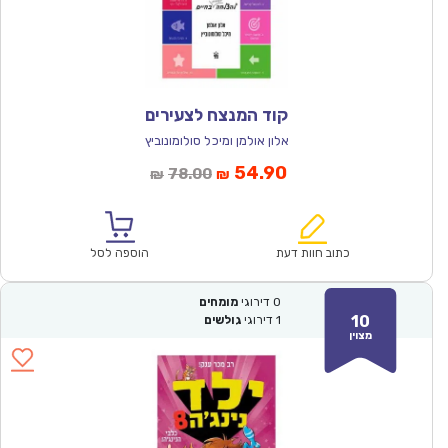
קוד המנצח לצעירים
אלון אולמן ומיכל סולומונוביץ
המחיר
המחיר
54.90
78.00
₪
₪
הנוכחי
המקורי
הוא:
היה:
₪78.00.
₪54.90.
כתוב חוות דעת
הוספה לסל
0
דירוגי
מומחים
10
1
דירוגי
גולשים
מצוין