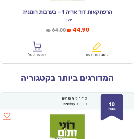
הרפתקאות דוד אריה 1 – בערבות רומניה
ינץ לוי
המחיר
המחיר
44.90
64.00
₪
₪
הנוכחי
המקורי
הוא:
היה:
₪64.00.
₪44.90.
כתוב חוות דעת
הוספה לסל
המדורגים ביותר בקטגוריה
0
דירוגי
מומחים
10
1
דירוגי
גולשים
מצוין