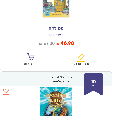
מטילדה
רואלד דאל
המחיר
המחיר
46.90
67.00
₪
₪
הנוכחי
המקורי
הוא:
היה:
₪67.00.
₪46.90.
כתוב חוות דעת
הוספה לסל
0
דירוגי
מומחים
10
1
דירוגי
גולשים
מצוין