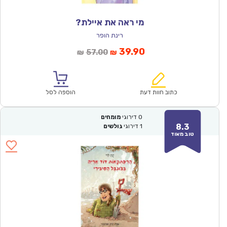
מי ראה את איילת?
רינת הופר
המחיר
המחיר
39.90
57.00
₪
₪
הנוכחי
המקורי
הוא:
היה:
₪57.00.
₪39.90.
כתוב חוות דעת
הוספה לסל
0
דירוגי
מומחים
8.3
1
דירוגי
גולשים
טוב מאוד