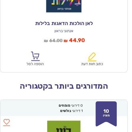
לאן הולכות הדאגות בלילות
אנתוני בראון
המחיר
המחיר
44.90
64.00
₪
₪
הנוכחי
המקורי
הוא:
היה:
₪64.00.
₪44.90.
כתוב חוות דעת
הוספה לסל
המדורגים ביותר בקטגוריה
0
דירוגי
מומחים
10
1
דירוגי
גולשים
מצוין