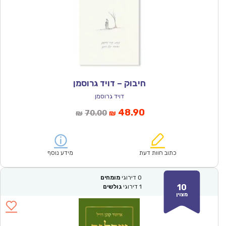
חיבוק – דויד גרוסמן
דויד גרוסמן
המחיר
המחיר
48.90
70.00
₪
₪
הנוכחי
המקורי
הוא:
היה:
₪70.00.
₪48.90.
כתוב חוות דעת
מידע נוסף
0
דירוגי
מומחים
10
1
דירוגי
גולשים
מצוין