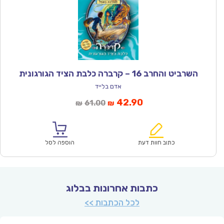
השרביט והחרב 16 – קרברה כלבת הציד הגורגונית
אדם בלייד
המחיר
המחיר
42.90
61.00
₪
₪
הנוכחי
המקורי
הוא:
היה:
₪61.00.
₪42.90.
כתוב חוות דעת
הוספה לסל
כתבות אחרונות בבלוג
לכל הכתבות >>