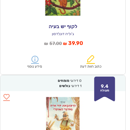
לקוף יש בעיה
ג'וליה דונלדסון
המחיר
המחיר
39.90
57.00
₪
₪
הנוכחי
המקורי
הוא:
היה:
₪57.00.
₪39.90.
כתוב חוות דעת
מידע נוסף
0
דירוגי
מומחים
9.4
1
דירוגי
גולשים
מעולה