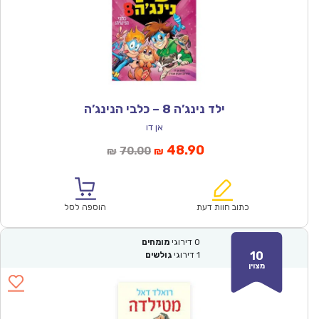
ילד נינג’ה 8 – כלבי הנינג’ה
אן דו
המחיר
המחיר
48.90
70.00
₪
₪
הנוכחי
המקורי
הוא:
היה:
₪70.00.
₪48.90.
כתוב חוות דעת
הוספה לסל
0
דירוגי
מומחים
10
1
דירוגי
גולשים
מצוין