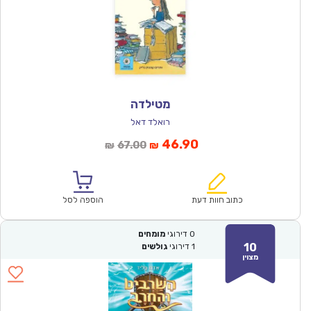
מטילדה
רואלד דאל
המחיר
המחיר
46.90
67.00
₪
₪
הנוכחי
המקורי
הוא:
היה:
₪67.00.
₪46.90.
כתוב חוות דעת
הוספה לסל
0
דירוגי
מומחים
10
1
דירוגי
גולשים
מצוין