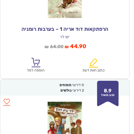
הרפתקאות דוד אריה 1 – בערבות רומניה
ינץ לוי
המחיר
המחיר
44.90
64.00
₪
₪
הנוכחי
המקורי
הוא:
היה:
₪64.00.
₪44.90.
כתוב חוות דעת
הוספה לסל
0
דירוגי
מומחים
8.9
2
דירוגי
גולשים
טוב מאוד