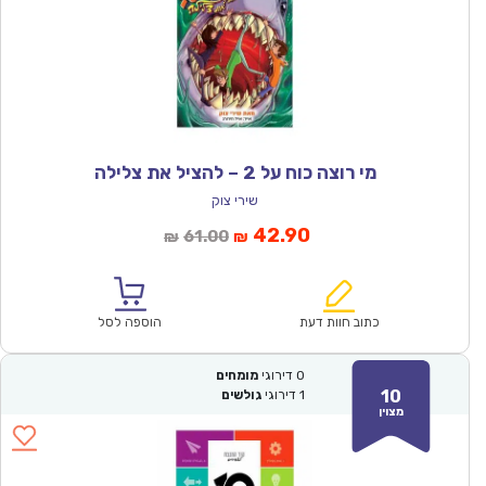
מי רוצה כוח על 2 – להציל את צלילה
שירי צוק
המחיר
המחיר
42.90
61.00
₪
₪
הנוכחי
המקורי
הוא:
היה:
₪61.00.
₪42.90.
כתוב חוות דעת
הוספה לסל
0
דירוגי
מומחים
10
1
דירוגי
גולשים
מצוין