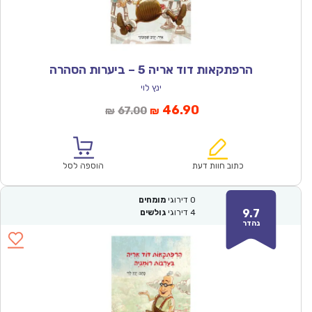
הרפתקאות דוד אריה 5 – ביערות הסהרה
ינץ לוי
המחיר
המחיר
46.90
67.00
₪
₪
הנוכחי
המקורי
הוא:
היה:
₪67.00.
₪46.90.
כתוב חוות דעת
הוספה לסל
0
דירוגי
מומחים
9.7
4
דירוגי
גולשים
נהדר