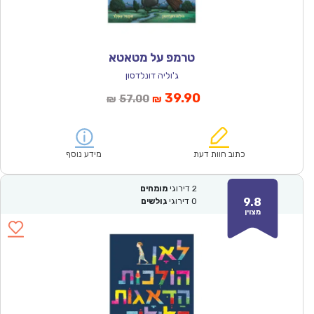
טרמפ על מטאטא
ג'וליה דונלדסון
המחיר
המחיר
39.90
57.00
₪
₪
הנוכחי
המקורי
הוא:
היה:
₪57.00.
₪39.90.
כתוב חוות דעת
מידע נוסף
2
דירוגי
מומחים
9.8
0
דירוגי
גולשים
מצוין