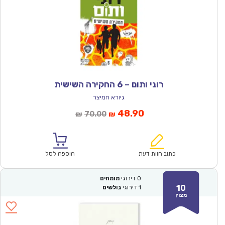
רוני ותום – 6 החקירה השישית
גיורא חמיצר
המחיר
המחיר
48.90
70.00
₪
₪
הנוכחי
המקורי
הוא:
היה:
₪70.00.
₪48.90.
כתוב חוות דעת
הוספה לסל
0
דירוגי
מומחים
10
1
דירוגי
גולשים
מצוין