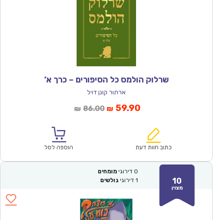
שרלוק הולמס כל הסיפורים – כרך א’
ארתור קונן דויל
המחיר
המחיר
59.90
86.00
₪
₪
הנוכחי
המקורי
הוא:
היה:
₪86.00.
₪59.90.
כתוב חוות דעת
הוספה לסל
0
דירוגי
מומחים
10
1
דירוגי
גולשים
מצוין