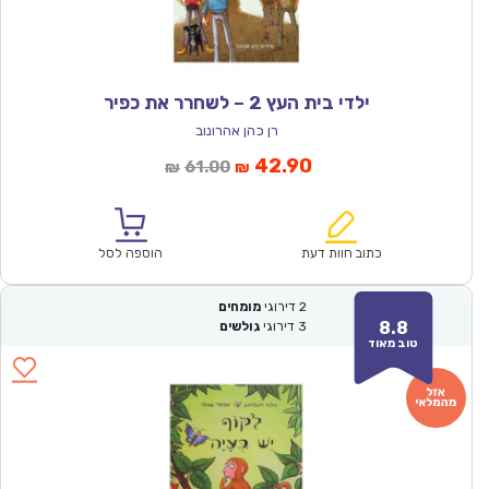
ילדי בית העץ 2 – לשחרר את כפיר
רן כהן אהרונוב
המחיר
המחיר
42.90
61.00
₪
₪
הנוכחי
המקורי
הוא:
היה:
₪61.00.
₪42.90.
כתוב חוות דעת
הוספה לסל
2
דירוגי
מומחים
8.8
3
דירוגי
גולשים
טוב מאוד