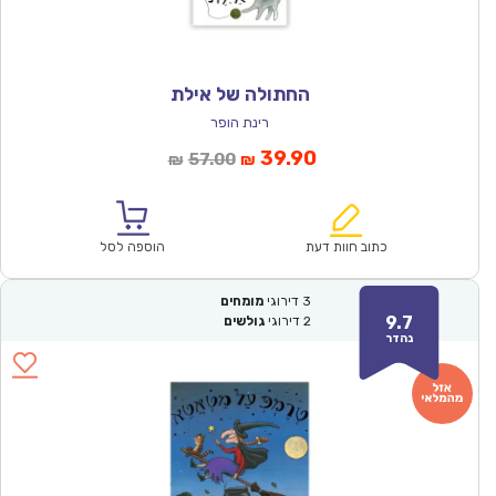
החתולה של אילת
רינת הופר
המחיר
המחיר
39.90
57.00
₪
₪
הנוכחי
המקורי
הוא:
היה:
₪57.00.
₪39.90.
כתוב חוות דעת
הוספה לסל
3
דירוגי
מומחים
9.7
2
דירוגי
גולשים
נהדר