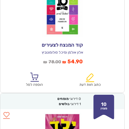
קוד המנצח לצעירים
אלון אולמן ומיכל סולומונוביץ
המחיר
המחיר
54.90
78.00
₪
₪
הנוכחי
המקורי
הוא:
היה:
₪78.00.
₪54.90.
כתוב חוות דעת
הוספה לסל
0
דירוגי
מומחים
10
1
דירוגי
גולשים
מצוין