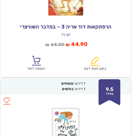
הרפתקאות דוד אריה 3 – במדבר השוויצרי
ינץ לוי
המחיר
המחיר
44.90
64.00
₪
₪
הנוכחי
המקורי
הוא:
היה:
₪64.00.
₪44.90.
כתוב חוות דעת
הוספה לסל
1
דירוגי
מומחים
9.5
1
דירוגי
גולשים
נהדר