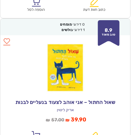
הוא:
היה:
₪61.00.
₪42.90.
כתוב חוות דעת
הוספה לסל
0
דירוגי
מומחים
8.9
1
דירוגי
גולשים
טוב מאוד
שאול החתול – אני אוהב לצעוד בנעליים לבנות
אריק ליטוין
המחיר
המחיר
39.90
57.00
₪
₪
הנוכחי
המקורי