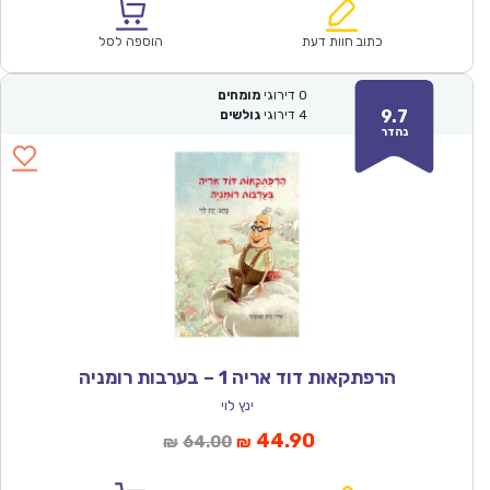
הוא:
היה:
₪61.00.
₪42.90.
כתוב חוות דעת
הוספה לסל
0
דירוגי
מומחים
9.7
4
דירוגי
גולשים
נהדר
הרפתקאות דוד אריה 1 – בערבות רומניה
ינץ לוי
המחיר
המחיר
44.90
64.00
₪
₪
הנוכחי
המקורי