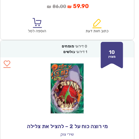
המחיר
המחיר
59.90
86.00
₪
₪
הנוכחי
המקורי
הוא:
היה:
₪86.00.
₪59.90.
כתוב חוות דעת
הוספה לסל
0
דירוגי
מומחים
10
1
דירוגי
גולשים
מצוין
מי רוצה כוח על 2 – להציל את צלילה
שירי צוק