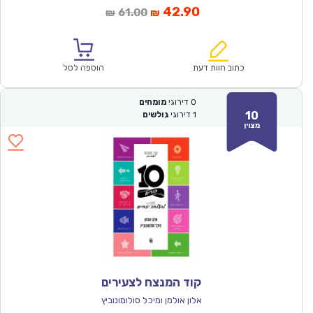
המחיר
המחיר
42.90
61.00
₪
₪
הנוכחי
המקורי
הוא:
היה:
₪61.00.
₪42.90.
כתוב חוות דעת
הוספה לסל
0
דירוגי
מומחים
10
1
דירוגי
גולשים
מצוין
קוד המנצח לצעירים
אלון אולמן ומיכל סולומונוביץ