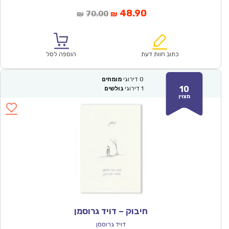
המחיר
המחיר
48.90
70.00
₪
₪
הנוכחי
המקורי
הוא:
היה:
₪70.00.
₪48.90.
כתוב חוות דעת
הוספה לסל
0
דירוגי
מומחים
10
1
דירוגי
גולשים
מצוין
חיבוק – דויד גרוסמן
דויד גרוסמן