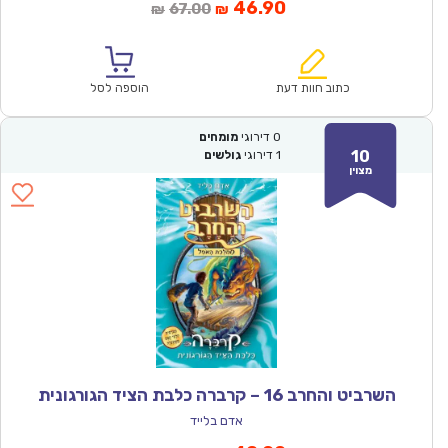
המחיר
המחיר
46.90
67.00
₪
₪
הנוכחי
המקורי
הוא:
היה:
₪67.00.
₪46.90.
כתוב חוות דעת
הוספה לסל
0
דירוגי
מומחים
10
1
דירוגי
גולשים
מצוין
השרביט והחרב 16 – קרברה כלבת הציד הגורגונית
אדם בלייד