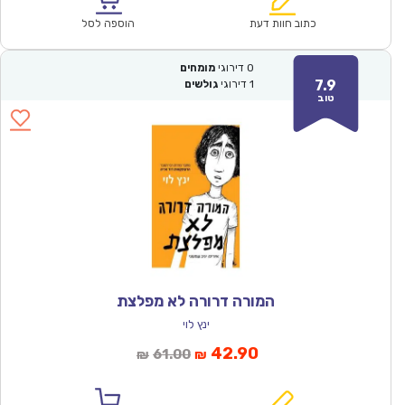
₪64.00.
₪44.90.
כתוב חוות דעת
הוספה לסל
0
דירוגי
מומחים
7.9
1
דירוגי
גולשים
טוב
המורה דרורה לא מפלצת
ינץ לוי
המחיר
המחיר
42.90
61.00
₪
₪
הנוכחי
המקורי
הוא:
היה: