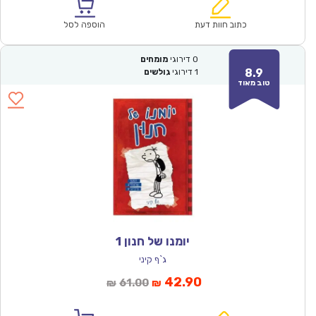
הוא:
היה:
₪64.00.
₪44.90.
כתוב חוות דעת
הוספה לסל
0
דירוגי
מומחים
8.9
1
דירוגי
גולשים
טוב מאוד
יומנו של חנון 1
ג`ף קיני
המחיר
המחיר
42.90
61.00
₪
₪
הנוכחי
המקורי