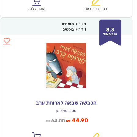
הוא:
היה:
₪57.00.
₪39.90.
כתוב חוות דעת
הוספה לסל
1
דירוגי
מומחים
8.3
1
דירוגי
גולשים
טוב מאוד
הכבשה שבאה לארוחת ערב
סטיב סמולמן
המחיר
המחיר
44.90
64.00
₪
₪
הנוכחי
המקורי
הוא:
היה: