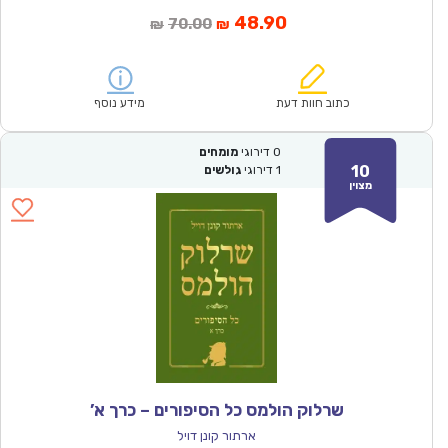
המחיר
המחיר
48.90
70.00
₪
₪
הנוכחי
המקורי
הוא:
היה:
₪70.00.
₪48.90.
כתוב חוות דעת
מידע נוסף
0
דירוגי
מומחים
10
1
דירוגי
גולשים
מצוין
שרלוק הולמס כל הסיפורים – כרך א’
ארתור קונן דויל