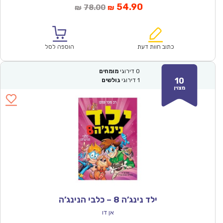
המחיר
המחיר
54.90
78.00
₪
₪
הנוכחי
המקורי
הוא:
היה:
₪78.00.
₪54.90.
כתוב חוות דעת
הוספה לסל
0
דירוגי
מומחים
10
1
דירוגי
גולשים
מצוין
ילד נינג’ה 8 – כלבי הנינג’ה
אן דו