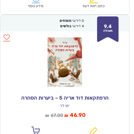
₪57.00.
₪39.90.
כתוב חוות דעת
מידע נוסף
0
דירוגי
מומחים
9.4
4
דירוגי
גולשים
מעולה
הרפתקאות דוד אריה 5 – ביערות הסהרה
ינץ לוי
המחיר
המחיר
46.90
67.00
₪
₪
הנוכחי
המקורי
הוא:
היה: