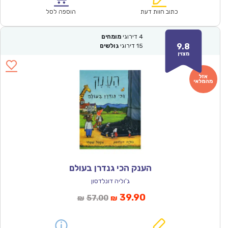
₪61.00.
₪42.90.
כתוב חוות דעת
הוספה לסל
4
דירוגי
מומחים
9.8
15
דירוגי
גולשים
מצוין
הענק הכי גנדרן בעולם
ג'וליה דונלדסון
המחיר
המחיר
39.90
57.00
₪
₪
הנוכחי
המקורי
הוא:
היה: