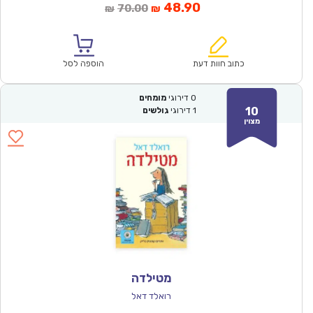
המחיר
המחיר
48.90
70.00
₪
₪
הנוכחי
המקורי
הוא:
היה:
₪70.00.
₪48.90.
כתוב חוות דעת
הוספה לסל
0
דירוגי
מומחים
10
1
דירוגי
גולשים
מצוין
מטילדה
רואלד דאל