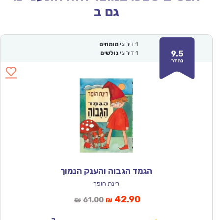
גם ב
1
דירוגי
מומחים
9.5
1
דירוגי
גולשים
נהדר
הגמד הגבוה והענק הנמוך
רינת הופר
המחיר
המחיר
42.90
61.00
₪
₪
הנוכחי
המקורי