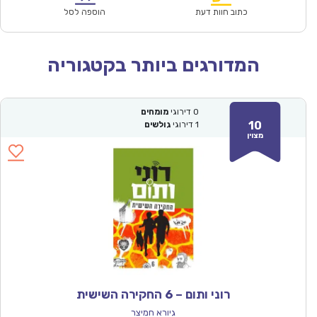
₪67.00.
₪46.90.
כתוב חוות דעת
הוספה לסל
המדורגים ביותר בקטגוריה
0
דירוגי
מומחים
10
1
דירוגי
גולשים
מצוין
רוני ותום – 6 החקירה השישית
גיורא חמיצר