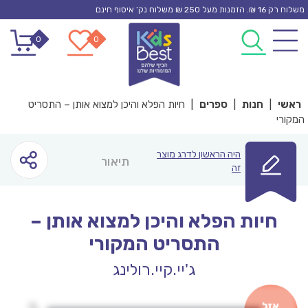
Ski
משלוח רק 16 ₪. הזמנות מעל 250 ₪ משלוח נק’ איסוף חינם
t
0
0
conten
ראשי
|
חנות
|
ספרים
|
חיות הפלא והיכן למצוא אותן – התסריט
המקורי
היה הראשון לדרג מוצר
תיאור
זה
חיות הפלא והיכן למצוא אותן –
התסריט המקורי
ג'יי.קיי.רולינג