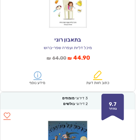
בתאבון רוני
מיכל דליות ועפרה שפר-ברוש
המחיר
המחיר
44.90
64.00
₪
₪
הנוכחי
המקורי
הוא:
היה:
₪64.00.
₪44.90.
כתוב חוות דעת
מידע נוסף
3
דירוגי
מומחים
9.7
2
דירוגי
גולשים
נהדר