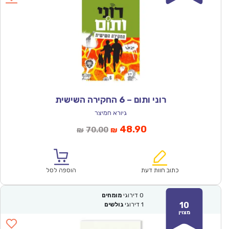
רוני ותום – 6 החקירה השישית
גיורא חמיצר
המחיר
המחיר
48.90
70.00
₪
₪
הנוכחי
המקורי
הוא:
היה:
₪70.00.
₪48.90.
כתוב חוות דעת
הוספה לסל
0
דירוגי
מומחים
10
1
דירוגי
גולשים
מצוין