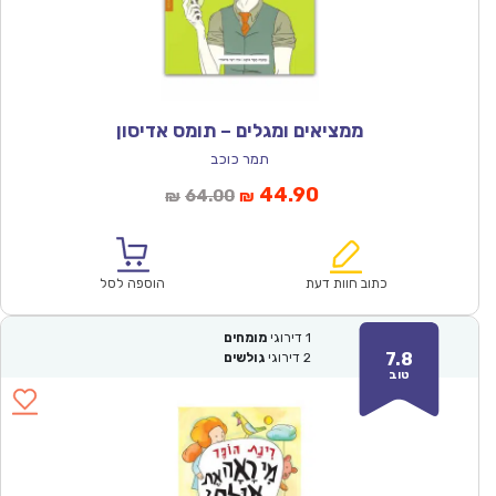
ממציאים ומגלים – תומס אדיסון
תמר כוכב
המחיר
המחיר
44.90
64.00
₪
₪
הנוכחי
המקורי
הוא:
היה:
₪64.00.
₪44.90.
כתוב חוות דעת
הוספה לסל
1
דירוגי
מומחים
7.8
2
דירוגי
גולשים
טוב