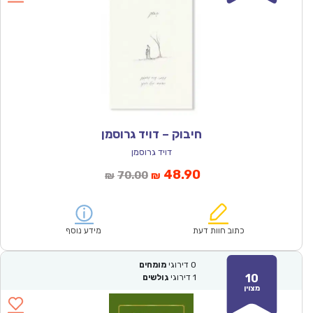
חיבוק – דויד גרוסמן
דויד גרוסמן
המחיר
המחיר
48.90
70.00
₪
₪
הנוכחי
המקורי
הוא:
היה:
₪70.00.
₪48.90.
כתוב חוות דעת
מידע נוסף
0
דירוגי
מומחים
10
1
דירוגי
גולשים
מצוין