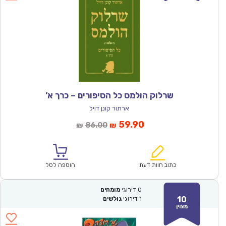
שרלוק הולמס כל הסיפורים – כרך א’
ארתור קונן דויל
המחיר
המחיר
59.90
86.00
₪
₪
הנוכחי
המקורי
הוא:
היה:
₪86.00.
₪59.90.
כתוב חוות דעת
הוספה לסל
0
דירוגי
מומחים
10
1
דירוגי
גולשים
מצוין