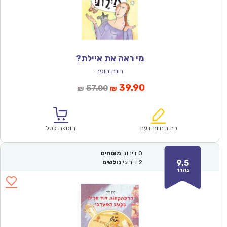
מי ראה את איילת?
רינת הופר
המחיר
המחיר
39.90
57.00
₪
₪
הנוכחי
המקורי
הוא:
היה:
₪57.00.
₪39.90.
כתוב חוות דעת
הוספה לסל
0
דירוגי
מומחים
9.5
2
דירוגי
גולשים
נהדר