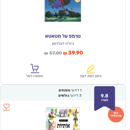
טרמפ על מטאטא
ג'וליה דונלדסון
המחיר
המחיר
39.90
57.00
₪
₪
הנוכחי
המקורי
הוא:
היה:
₪57.00.
₪39.90.
כתוב חוות דעת
הוספה לסל
1
דירוגי
מומחים
9.8
3
דירוגי
גולשים
מצוין