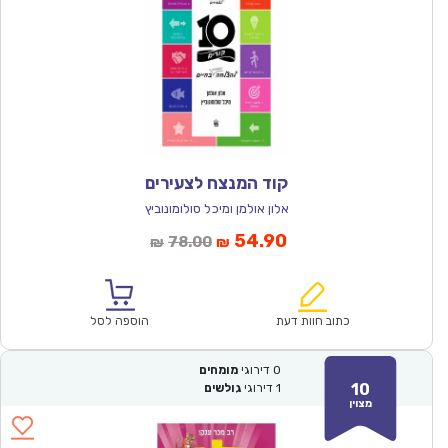
קוד המנצח לצעירים
אלון אולמן ומיכל סולומונוביץ
המחיר
המחיר
54.90
78.00
₪
₪
הנוכחי
המקורי
הוא:
היה:
₪78.00.
₪54.90.
כתוב חוות דעת
הוספה לסל
0
דירוגי
מומחים
10
1
דירוגי
גולשים
מצוין