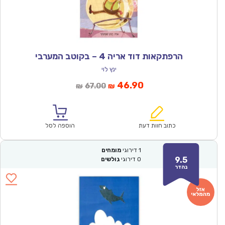
הרפתקאות דוד אריה 4 – בקוטב המערבי
ינץ לוי
המחיר
המחיר
46.90
67.00
₪
₪
הנוכחי
המקורי
הוא:
היה:
₪67.00.
₪46.90.
כתוב חוות דעת
הוספה לסל
1
דירוגי
מומחים
9.5
0
דירוגי
גולשים
נהדר