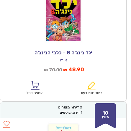
ילד נינג’ה 8 – כלבי הנינג’ה
אן דו
המחיר
המחיר
48.90
70.00
₪
₪
הנוכחי
המקורי
הוא:
היה:
₪70.00.
₪48.90.
כתוב חוות דעת
הוספה לסל
0
דירוגי
מומחים
10
1
דירוגי
גולשים
מצוין