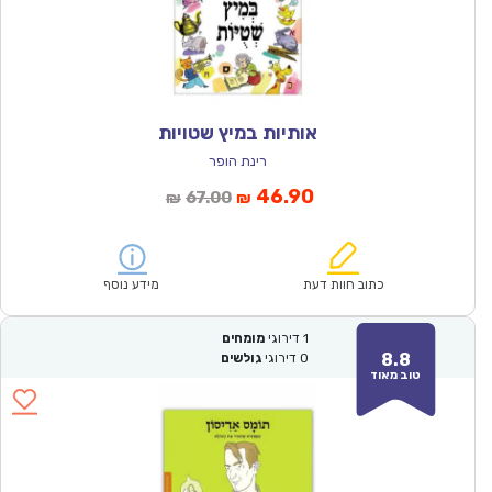
אותיות במיץ שטויות
רינת הופר
המחיר
המחיר
46.90
67.00
₪
₪
הנוכחי
המקורי
הוא:
היה:
₪67.00.
₪46.90.
כתוב חוות דעת
מידע נוסף
1
דירוגי
מומחים
8.8
0
דירוגי
גולשים
טוב מאוד