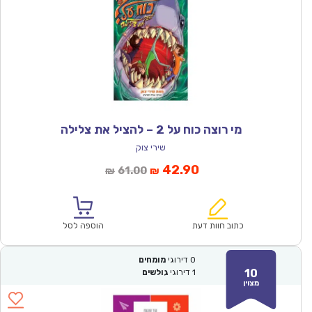
מי רוצה כוח על 2 – להציל את צלילה
שירי צוק
המחיר
המחיר
42.90
61.00
₪
₪
הנוכחי
המקורי
הוא:
היה:
₪61.00.
₪42.90.
כתוב חוות דעת
הוספה לסל
0
דירוגי
מומחים
10
1
דירוגי
גולשים
מצוין