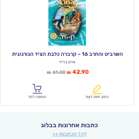
השרביט והחרב 16 – קרברה כלבת הציד הגורגונית
אדם בלייד
המחיר
המחיר
42.90
61.00
₪
₪
הנוכחי
המקורי
הוא:
היה:
₪61.00.
₪42.90.
כתוב חוות דעת
הוספה לסל
כתבות אחרונות בבלוג
לכל הכתבות >>