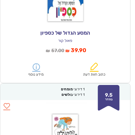
המסע הגדול של כספיון
פאול קור
המחיר
המחיר
39.90
57.00
₪
₪
הנוכחי
המקורי
הוא:
היה:
₪57.00.
₪39.90.
כתוב חוות דעת
מידע נוסף
1
דירוגי
מומחים
9.5
1
דירוגי
גולשים
נהדר