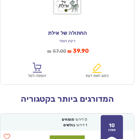
החתולה של אילת
רינת הופר
המחיר
המחיר
39.90
57.00
₪
₪
הנוכחי
המקורי
הוא:
היה:
₪57.00.
₪39.90.
כתוב חוות דעת
הוספה לסל
המדורגים ביותר בקטגוריה
0
דירוגי
מומחים
10
1
דירוגי
גולשים
מצוין