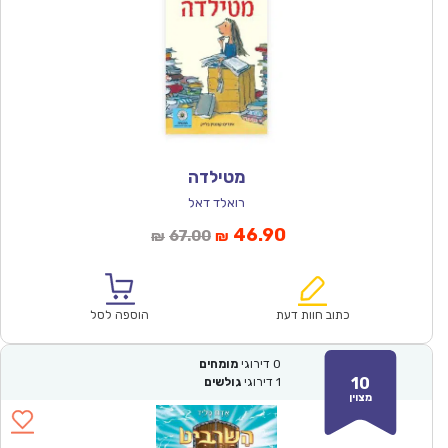
מטילדה
רואלד דאל
המחיר
המחיר
46.90
67.00
₪
₪
הנוכחי
המקורי
הוא:
היה:
₪67.00.
₪46.90.
כתוב חוות דעת
הוספה לסל
0
דירוגי
מומחים
10
1
דירוגי
גולשים
מצוין