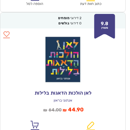
₪67.00.
₪46.90.
כתוב חוות דעת
הוספה לסל
2
דירוגי
מומחים
9.8
0
דירוגי
גולשים
מצוין
לאן הולכות הדאגות בלילות
אנתוני בראון
המחיר
המחיר
44.90
64.00
₪
₪
הנוכחי
המקורי
הוא:
היה: