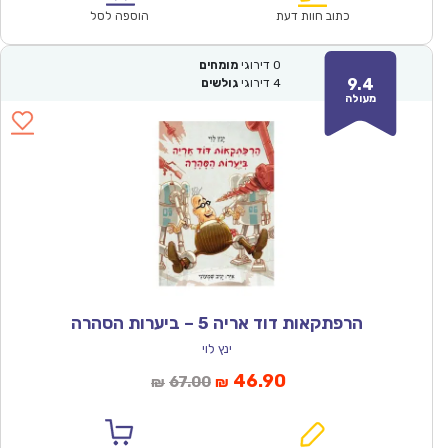
₪61.00.
₪42.90.
כתוב חוות דעת
הוספה לסל
0
דירוגי
מומחים
9.4
4
דירוגי
גולשים
מעולה
הרפתקאות דוד אריה 5 – ביערות הסהרה
ינץ לוי
המחיר
המחיר
46.90
67.00
₪
₪
הנוכחי
המקורי
הוא:
היה: