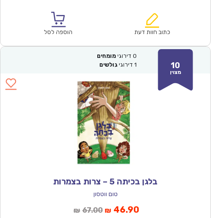
הנוכחי
המקורי
הוא:
היה:
₪67.00.
₪46.90.
כתוב חוות דעת
הוספה לסל
0
דירוגי
מומחים
10
1
דירוגי
גולשים
מצוין
בלגן בכיתה 5 – צרות בצמרות
טום ווטסון
המחיר
המחיר
46.90
67.00
₪
₪