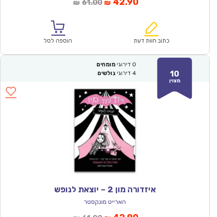
המחיר
המחיר
42.90
61.00
₪
₪
הנוכחי
המקורי
הוא:
היה:
₪61.00.
₪42.90.
כתוב חוות דעת
הוספה לסל
0
דירוגי
מומחים
10
4
דירוגי
גולשים
מצוין
איזדורה מון 2 – יוצאת לנופש
הארייט מונקסטר