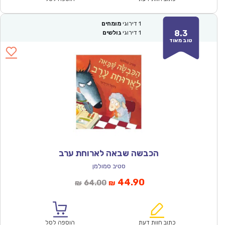
1
דירוגי
מומחים
8.3
1
דירוגי
גולשים
טוב מאוד
הכבשה שבאה לארוחת ערב
סטיב סמולמן
המחיר
המחיר
44.90
64.00
₪
₪
הנוכחי
המקורי
הוא:
היה:
₪64.00.
₪44.90.
כתוב חוות דעת
הוספה לסל