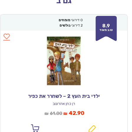
גם ב
0
דירוגי
מומחים
8.9
2
דירוגי
גולשים
טוב מאוד
ילדי בית העץ 2 – לשחרר את כפיר
רן כהן אהרונוב
המחיר
המחיר
42.90
61.00
₪
₪
הנוכחי
המקורי
הוא:
היה: