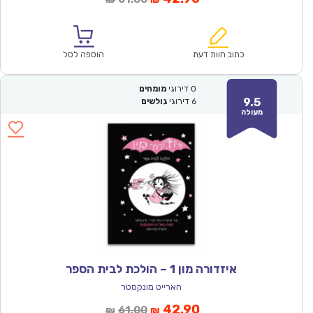
הנוכחי
המקורי
הוא:
היה:
₪61.00.
₪42.90.
כתוב חוות דעת
הוספה לסל
0
דירוגי
מומחים
9.5
6
דירוגי
גולשים
מעולה
איזדורה מון 1 – הולכת לבית הספר
הארייט מונקסטר
המחיר
המחיר
42.90
61.00
₪
₪