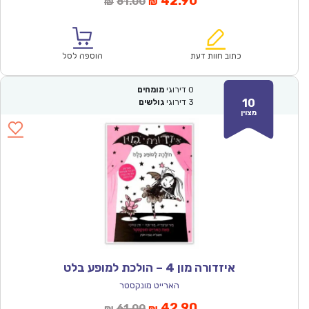
המחיר
המחיר
42.90
61.00
₪
₪
הנוכחי
המקורי
הוא:
היה:
₪61.00.
₪42.90.
כתוב חוות דעת
הוספה לסל
0
דירוגי
מומחים
10
3
דירוגי
גולשים
מצוין
איזדורה מון 4 – הולכת למופע בלט
הארייט מונקסטר
המחיר
המחיר
42.90
61.00
₪
₪