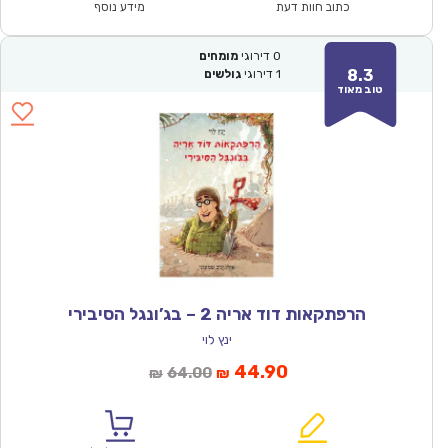
₪57.00.
₪39.90.
כתוב חוות דעת
מידע נוסף
0
דירוגי
מומחים
8.3
1
דירוגי
גולשים
טוב מאוד
הרפתקאות דוד אריה 2 – בג’ונגל הסיבירי
ינץ לוי
המחיר
המחיר
44.90
64.00
₪
₪
הנוכחי
המקורי
הוא:
היה: