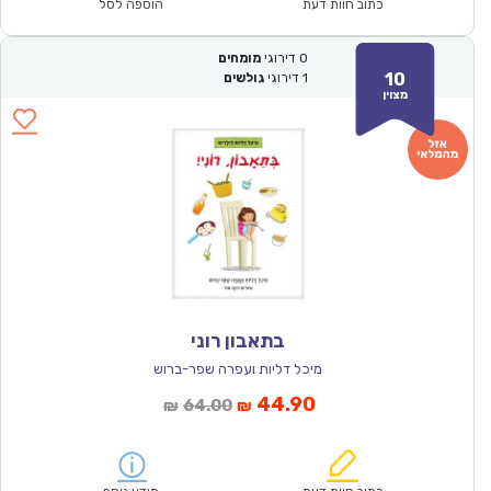
₪64.00.
₪44.90.
כתוב חוות דעת
הוספה לסל
0
דירוגי
מומחים
10
1
דירוגי
גולשים
מצוין
בתאבון רוני
מיכל דליות ועפרה שפר-ברוש
המחיר
המחיר
44.90
64.00
₪
₪
הנוכחי
המקורי
הוא:
היה: