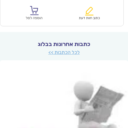
הנוכחי
המקורי
הוא:
היה:
₪67.00.
₪46.90.
כתוב חוות דעת
הוספה לסל
כתבות אחרונות בבלוג
לכל הכתבות >>