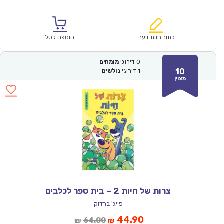
הנוכחי
המקורי
הוא:
היה:
₪61.00.
₪42.90.
כתוב חוות דעת
הוספה לסל
0
דירוגי
מומחים
10
1
דירוגי
גולשים
מצוין
צרות של חיות 2 – בית ספר לכלבים
פייג' ברדוק
המחיר
המחיר
44.90
64.00
₪
₪