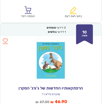
הנוכחי
המקורי
הוא:
היה:
₪64.00.
₪44.90.
כתוב חוות דעת
הוספה לסל
0
דירוגי
מומחים
10
1
דירוגי
גולשים
מצוין
הרפתקאותיו החדשות של ג’ורג’ הסקרן
מרגרט וה"א ריי
המחיר
המחיר
46.90
67.00
₪
₪