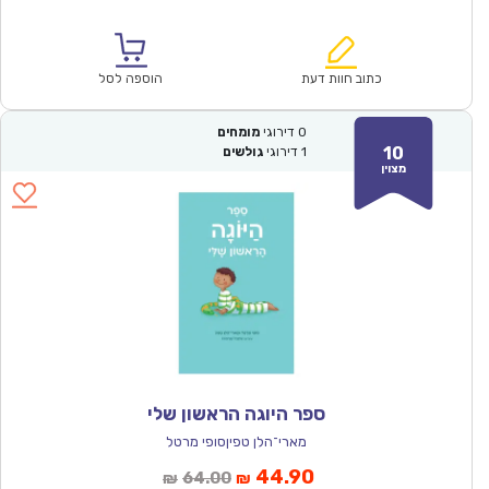
הנוכחי
המקורי
הוא:
היה:
₪64.00.
₪44.90.
כתוב חוות דעת
הוספה לסל
0
דירוגי
מומחים
10
1
דירוגי
גולשים
מצוין
ספר היוגה הראשון שלי
מארי־הלן טפיןסופי מרטל
המחיר
המחיר
44.90
64.00
₪
₪