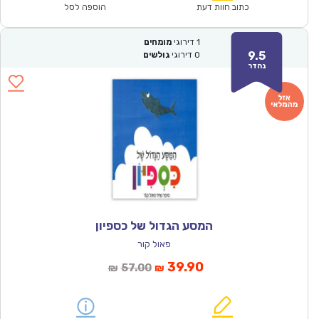
₪64.00.
₪44.90.
כתוב חוות דעת
הוספה לסל
1
דירוגי
מומחים
9.5
0
דירוגי
גולשים
נהדר
המסע הגדול של כספיון
פאול קור
המחיר
המחיר
39.90
57.00
₪
₪
הנוכחי
המקורי
הוא:
היה: