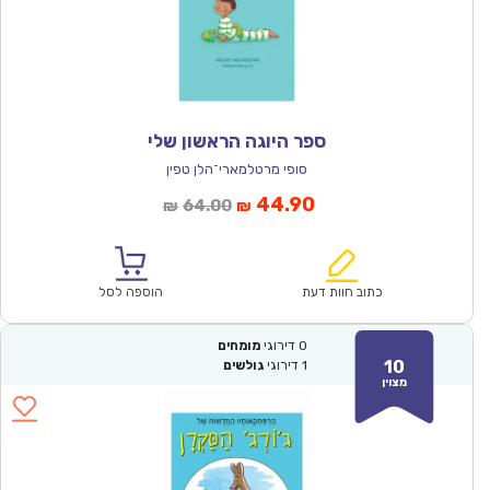
ספר היוגה הראשון שלי
סופי מרטלמארי־הלן טפין
המחיר
המחיר
44.90
64.00
₪
₪
הנוכחי
המקורי
הוא:
היה:
₪64.00.
₪44.90.
כתוב חוות דעת
הוספה לסל
0
דירוגי
מומחים
10
1
דירוגי
גולשים
מצוין