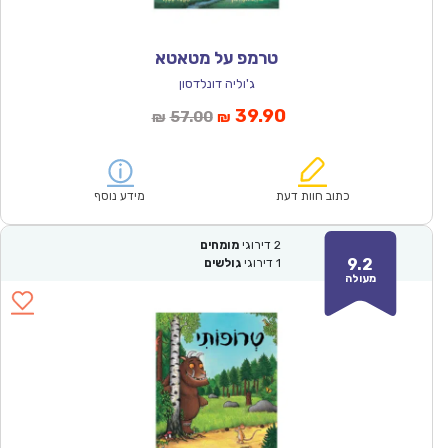
טרמפ על מטאטא
ג'וליה דונלדסון
המחיר
המחיר
39.90
57.00
₪
₪
הנוכחי
המקורי
הוא:
היה:
₪57.00.
₪39.90.
כתוב חוות דעת
מידע נוסף
2
דירוגי
מומחים
9.2
1
דירוגי
גולשים
מעולה