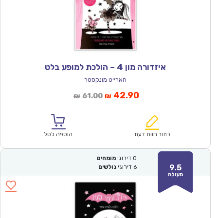
איזדורה מון 4 – הולכת למופע בלט
הארייט מונקסטר
המחיר
המחיר
42.90
61.00
₪
₪
הנוכחי
המקורי
הוא:
היה:
₪61.00.
₪42.90.
כתוב חוות דעת
הוספה לסל
0
דירוגי
מומחים
9.5
6
דירוגי
גולשים
מעולה