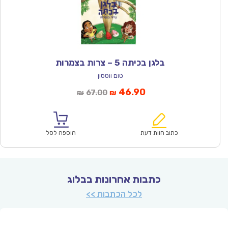
בלגן בכיתה 5 – צרות בצמרות
טום ווטסון
המחיר
המחיר
46.90
67.00
₪
₪
הנוכחי
המקורי
הוא:
היה:
₪67.00.
₪46.90.
כתוב חוות דעת
הוספה לסל
כתבות אחרונות בבלוג
לכל הכתבות >>