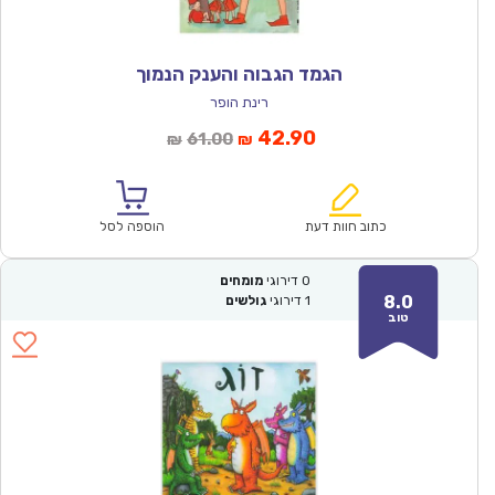
הגמד הגבוה והענק הנמוך
רינת הופר
המחיר
המחיר
42.90
61.00
₪
₪
הנוכחי
המקורי
הוא:
היה:
₪61.00.
₪42.90.
כתוב חוות דעת
הוספה לסל
0
דירוגי
מומחים
8.0
1
דירוגי
גולשים
טוב