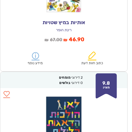
אותיות במיץ שטויות
רינת הופר
המחיר
המחיר
46.90
67.00
₪
₪
הנוכחי
המקורי
הוא:
היה:
₪67.00.
₪46.90.
כתוב חוות דעת
מידע נוסף
2
דירוגי
מומחים
9.8
0
דירוגי
גולשים
מצוין