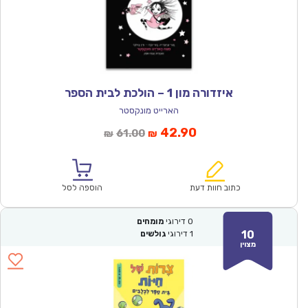
איזדורה מון 1 – הולכת לבית הספר
הארייט מונקסטר
המחיר
המחיר
42.90
61.00
₪
₪
הנוכחי
המקורי
הוא:
היה:
₪61.00.
₪42.90.
כתוב חוות דעת
הוספה לסל
0
דירוגי
מומחים
10
1
דירוגי
גולשים
מצוין