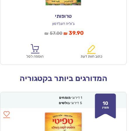
טרופותי
ג'וליה דונלדסון
המחיר
המחיר
39.90
57.00
₪
₪
הנוכחי
המקורי
הוא:
היה:
₪57.00.
₪39.90.
כתוב חוות דעת
הוספה לסל
המדורגים ביותר בקטגוריה
1
דירוגי
מומחים
10
5
דירוגי
גולשים
מצוין