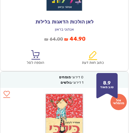
לאן הולכות הדאגות בלילות
אנתוני בראון
המחיר
המחיר
44.90
64.00
₪
₪
הנוכחי
המקורי
הוא:
היה:
₪64.00.
₪44.90.
כתוב חוות דעת
הוספה לסל
0
דירוגי
מומחים
8.9
1
דירוגי
גולשים
טוב מאוד