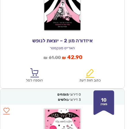
איזדורה מון 2 – יוצאת לנופש
הארייט מונקסטר
המחיר
המחיר
42.90
61.00
₪
₪
הנוכחי
המקורי
הוא:
היה:
₪61.00.
₪42.90.
כתוב חוות דעת
הוספה לסל
0
דירוגי
מומחים
10
3
דירוגי
גולשים
מצוין