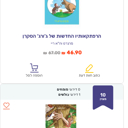
הרפתקאותיו החדשות של ג’ורג’ הסקרן
מרגרט וה"א ריי
המחיר
המחיר
46.90
67.00
₪
₪
הנוכחי
המקורי
הוא:
היה:
₪67.00.
₪46.90.
כתוב חוות דעת
הוספה לסל
0
דירוגי
מומחים
10
1
דירוגי
גולשים
מצוין