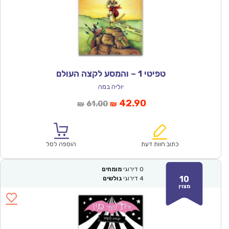
טפיטי 1 – והמסע לקצה העולם
יוליה במה
המחיר
המחיר
42.90
61.00
₪
₪
הנוכחי
המקורי
הוא:
היה:
₪61.00.
₪42.90.
כתוב חוות דעת
הוספה לסל
0
דירוגי
מומחים
10
4
דירוגי
גולשים
מצוין