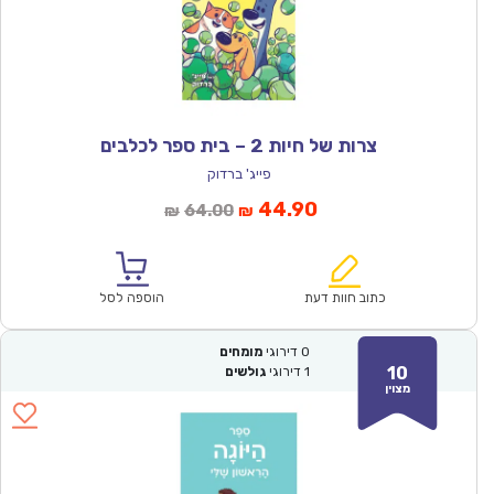
צרות של חיות 2 – בית ספר לכלבים
פייג' ברדוק
המחיר
המחיר
44.90
64.00
₪
₪
הנוכחי
המקורי
הוא:
היה:
₪64.00.
₪44.90.
כתוב חוות דעת
הוספה לסל
0
דירוגי
מומחים
10
1
דירוגי
גולשים
מצוין