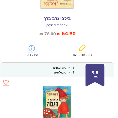
בילבי גרב ברך
אסטריד לינדגרן
המחיר
המחיר
54.90
78.00
₪
₪
הנוכחי
המקורי
הוא:
היה:
₪78.00.
₪54.90.
כתוב חוות דעת
מידע נוסף
1
דירוגי
מומחים
9.5
1
דירוגי
גולשים
נהדר