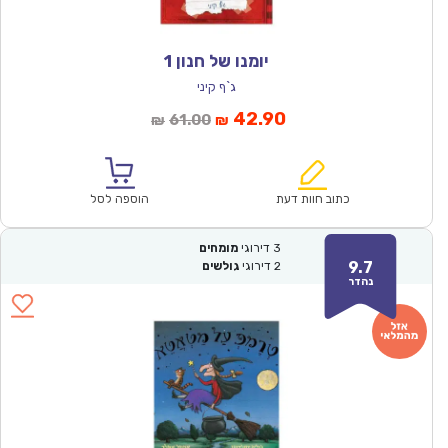
יומנו של חנון 1
ג`ף קיני
המחיר
המחיר
42.90
61.00
₪
₪
הנוכחי
המקורי
הוא:
היה:
₪61.00.
₪42.90.
כתוב חוות דעת
הוספה לסל
3
דירוגי
מומחים
9.7
2
דירוגי
גולשים
נהדר