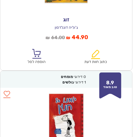
זוג
ג'וליה דונלדסון
המחיר
המחיר
44.90
64.00
₪
₪
הנוכחי
המקורי
הוא:
היה:
₪64.00.
₪44.90.
כתוב חוות דעת
הוספה לסל
0
דירוגי
מומחים
8.9
1
דירוגי
גולשים
טוב מאוד