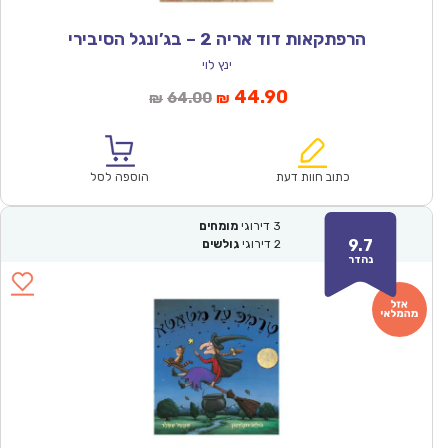
הרפתקאות דוד אריה 2 – בג’ונגל הסיבירי
ינץ לוי
המחיר
המחיר
44.90
64.00
₪
₪
הנוכחי
המקורי
הוא:
היה:
₪64.00.
₪44.90.
כתוב חוות דעת
הוספה לסל
3
דירוגי
מומחים
9.7
2
דירוגי
גולשים
נהדר