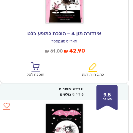
איזדורה מון 4 – הולכת למופע בלט
הארייט מונקסטר
המחיר
המחיר
42.90
61.00
₪
₪
הנוכחי
המקורי
הוא:
היה:
₪61.00.
₪42.90.
כתוב חוות דעת
הוספה לסל
0
דירוגי
מומחים
9.5
6
דירוגי
גולשים
מעולה