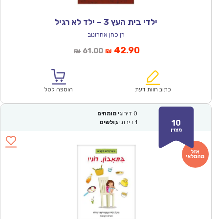
ילדי בית העץ 3 – ילד לא רגיל
רן כהן אהרונוב
המחיר
המחיר
42.90
61.00
₪
₪
הנוכחי
המקורי
הוא:
היה:
₪61.00.
₪42.90.
כתוב חוות דעת
הוספה לסל
0
דירוגי
מומחים
10
1
דירוגי
גולשים
מצוין