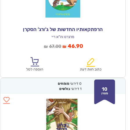
הרפתקאותיו החדשות של ג’ורג’ הסקרן
מרגרט וה"א ריי
המחיר
המחיר
46.90
67.00
₪
₪
הנוכחי
המקורי
הוא:
היה:
₪67.00.
₪46.90.
כתוב חוות דעת
הוספה לסל
0
דירוגי
מומחים
10
1
דירוגי
גולשים
מצוין