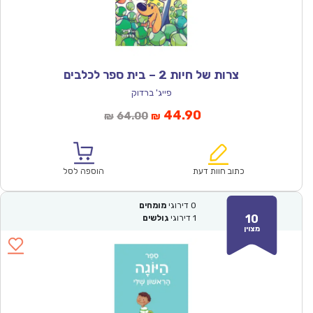
צרות של חיות 2 – בית ספר לכלבים
פייג' ברדוק
המחיר
המחיר
44.90
64.00
₪
₪
הנוכחי
המקורי
הוא:
היה:
₪64.00.
₪44.90.
כתוב חוות דעת
הוספה לסל
0
דירוגי
מומחים
10
1
דירוגי
גולשים
מצוין