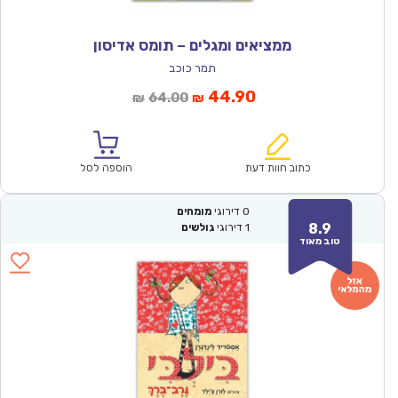
ממציאים ומגלים – תומס אדיסון
תמר כוכב
המחיר
המחיר
44.90
64.00
₪
₪
הנוכחי
המקורי
הוא:
היה:
₪64.00.
₪44.90.
כתוב חוות דעת
הוספה לסל
0
דירוגי
מומחים
8.9
1
דירוגי
גולשים
טוב מאוד