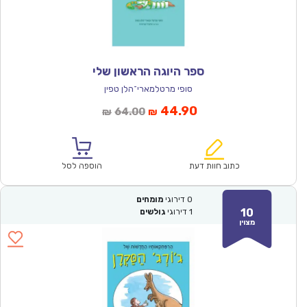
ספר היוגה הראשון שלי
סופי מרטלמארי־הלן טפין
המחיר
המחיר
44.90
64.00
₪
₪
הנוכחי
המקורי
הוא:
היה:
₪64.00.
₪44.90.
כתוב חוות דעת
הוספה לסל
0
דירוגי
מומחים
10
1
דירוגי
גולשים
מצוין