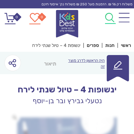
Ski
משלוח רק 16 ₪. הזמנות מעל 250 ₪ משלוח נק’ איסוף חינם
t
0
0
conten
ראשי
|
חנות
|
ספרים
|
ינשופות 4 – טיול שנתי לירח
היה הראשון לדרג מוצר
תיאור
זה
ינשופות 4 – טיול שנתי לירח
נטעלי גבירץ ובר בן-יוסף