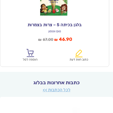
בלגן בכיתה 5 – צרות בצמרות
טום ווטסון
המחיר
המחיר
46.90
67.00
₪
₪
הנוכחי
המקורי
הוא:
היה:
₪67.00.
₪46.90.
כתוב חוות דעת
הוספה לסל
כתבות אחרונות בבלוג
לכל הכתבות >>