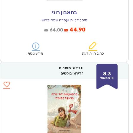
בתאבון רוני
מיכל דליות ועפרה שפר-ברוש
המחיר
המחיר
44.90
64.00
₪
₪
הנוכחי
המקורי
הוא:
היה:
₪64.00.
₪44.90.
כתוב חוות דעת
מידע נוסף
0
דירוגי
מומחים
8.3
1
דירוגי
גולשים
טוב מאוד