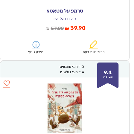
טרמפ על מטאטא
ג'וליה דונלדסון
המחיר
המחיר
39.90
57.00
₪
₪
הנוכחי
המקורי
הוא:
היה:
₪57.00.
₪39.90.
כתוב חוות דעת
מידע נוסף
0
דירוגי
מומחים
9.4
4
דירוגי
גולשים
מעולה