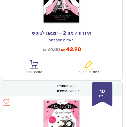
איזדורה מון 2 – יוצאת לנופש
הארייט מונקסטר
המחיר
המחיר
42.90
61.00
₪
₪
הנוכחי
המקורי
הוא:
היה:
₪61.00.
₪42.90.
כתוב חוות דעת
הוספה לסל
0
דירוגי
מומחים
10
3
דירוגי
גולשים
מצוין