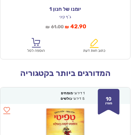
יומנו של חנון 1
ג`ף קיני
המחיר
המחיר
42.90
61.00
₪
₪
הנוכחי
המקורי
הוא:
היה:
₪61.00.
₪42.90.
כתוב חוות דעת
הוספה לסל
המדורגים ביותר בקטגוריה
1
דירוגי
מומחים
10
5
דירוגי
גולשים
מצוין