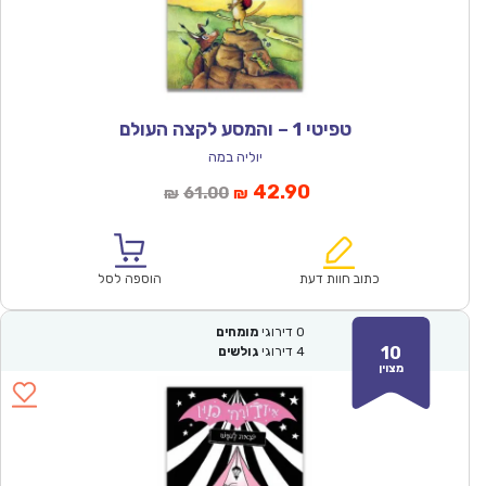
טפיטי 1 – והמסע לקצה העולם
יוליה במה
המחיר
המחיר
42.90
61.00
₪
₪
הנוכחי
המקורי
הוא:
היה:
₪61.00.
₪42.90.
כתוב חוות דעת
הוספה לסל
0
דירוגי
מומחים
10
4
דירוגי
גולשים
מצוין