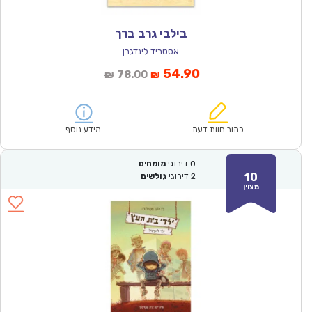
בילבי גרב ברך
אסטריד לינדגרן
המחיר
המחיר
54.90
78.00
₪
₪
הנוכחי
המקורי
הוא:
היה:
₪78.00.
₪54.90.
כתוב חוות דעת
מידע נוסף
0
דירוגי
מומחים
10
2
דירוגי
גולשים
מצוין