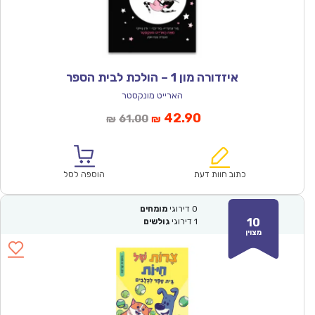
איזדורה מון 1 – הולכת לבית הספר
הארייט מונקסטר
המחיר
המחיר
42.90
61.00
₪
₪
הנוכחי
המקורי
הוא:
היה:
₪61.00.
₪42.90.
כתוב חוות דעת
הוספה לסל
0
דירוגי
מומחים
10
1
דירוגי
גולשים
מצוין