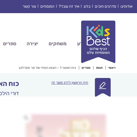
Ski
אודותינו
מדרגים וזוכים
בלוג
איך זה עובד?
המומחים
צור קשר
t
conten
מדע
משחקים
יצירה
ספרים
ראשי
|
חנות
|
ספרים
|
כוח האוצר 1 – הצופן הסודי של מר סמרלינג
כוח האוצר 1 – הצופן הסוד
היה הראשון לדרג מוצר זה
דורי היל