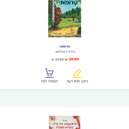
טרופותי
ג'וליה דונלדסון
המחיר
המחיר
39.90
57.00
₪
₪
הנוכחי
המקורי
הוא:
היה:
₪57.00.
₪39.90.
כתוב חוות דעת
הוספה לסל