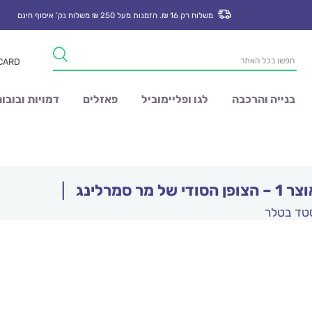
משלוח רק 16 ₪. הזמנות מעל 250 ₪ משלוח נק’ איסוף חינם
Products
 CARD
search
בנייה והרכבה
לגו ופליימוביל
פאזלים
דמויות ובובו
י של מר סמרלינג
|
סטד בטלר