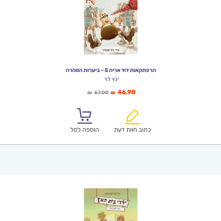
הרפתקאות דוד אריה 5 – ביערות הסהרה
ינץ לוי
המחיר
המחיר
46.90
67.00
₪
₪
הנוכחי
המקורי
הוא:
היה:
₪67.00.
₪46.90.
כתוב חוות דעת
הוספה לסל