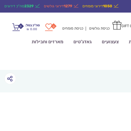
1050
דירוגי מומחים
1279
דירוגי גולשים
2329
סה"כ דירוגים
סה"כ בסל:
GIFT
0
0
כניסת גולשים
כניסת מומחים
0.00
₪
ת
צעצועים
גאדג’טים
מארזים וחבילות