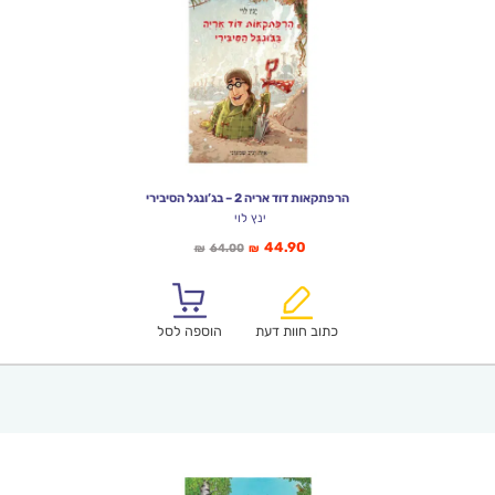
הרפתקאות דוד אריה 2 – בג’ונגל הסיבירי
ינץ לוי
המחיר
המחיר
44.90
64.00
₪
₪
הנוכחי
המקורי
הוא:
היה:
₪64.00.
₪44.90.
כתוב חוות דעת
הוספה לסל