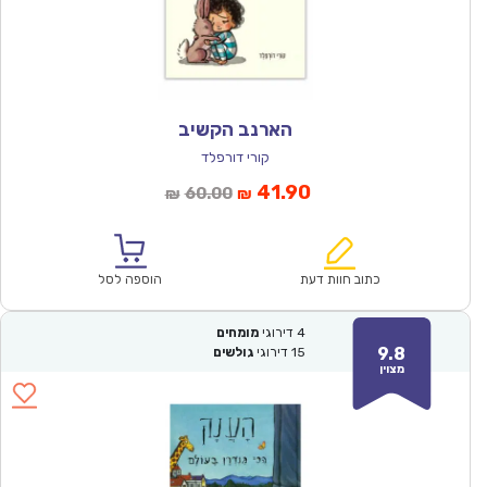
הארנב הקשיב
קורי דורפלד
המחיר
המחיר
41.90
60.00
₪
₪
הנוכחי
המקורי
הוא:
היה:
₪60.00.
₪41.90.
כתוב חוות דעת
הוספה לסל
4
דירוגי
מומחים
9.8
15
דירוגי
גולשים
מצוין