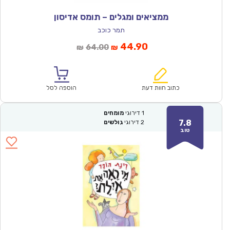
ממציאים ומגלים – תומס אדיסון
תמר כוכב
המחיר
המחיר
44.90
64.00
₪
₪
הנוכחי
המקורי
הוא:
היה:
₪64.00.
₪44.90.
כתוב חוות דעת
הוספה לסל
1
דירוגי
מומחים
7.8
2
דירוגי
גולשים
טוב