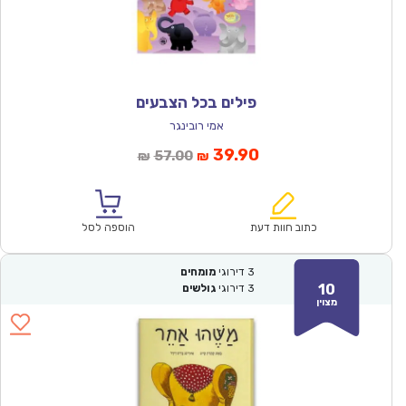
פילים בכל הצבעים
אמי רובינגר
המחיר
המחיר
39.90
57.00
₪
₪
הנוכחי
המקורי
הוא:
היה:
₪57.00.
₪39.90.
כתוב חוות דעת
הוספה לסל
3
דירוגי
מומחים
10
3
דירוגי
גולשים
מצוין