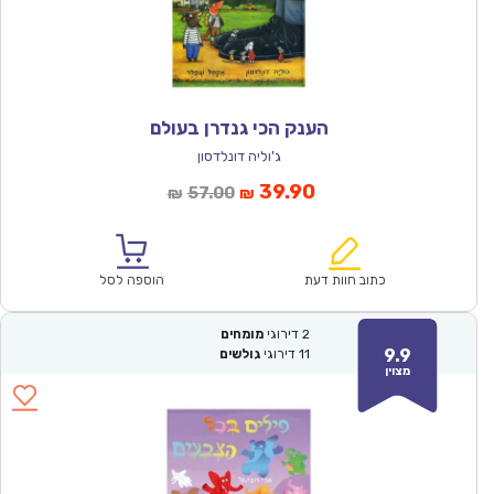
הענק הכי גנדרן בעולם
ג'וליה דונלדסון
המחיר
המחיר
39.90
57.00
₪
₪
הנוכחי
המקורי
הוא:
היה:
₪57.00.
₪39.90.
כתוב חוות דעת
הוספה לסל
2
דירוגי
מומחים
9.9
11
דירוגי
גולשים
מצוין