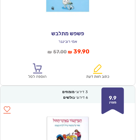
פשפש מתלבש
אמי רובינגר
המחיר
המחיר
39.90
57.00
₪
₪
הנוכחי
המקורי
הוא:
היה:
₪57.00.
₪39.90.
כתוב חוות דעת
הוספה לסל
3
דירוגי
מומחים
9.9
6
דירוגי
גולשים
מצוין