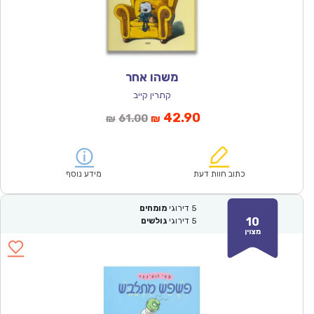
משהו אחר
קתרין קייב
המחיר
המחיר
42.90
61.00
₪
₪
הנוכחי
המקורי
הוא:
היה:
₪61.00.
₪42.90.
כתוב חוות דעת
מידע נוסף
5
דירוגי
מומחים
10
5
דירוגי
גולשים
מצוין