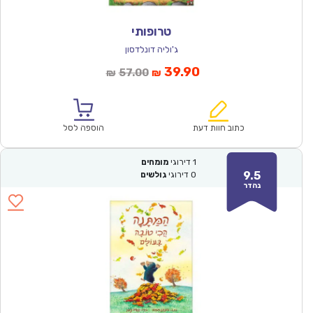
טרופותי
ג'וליה דונלדסון
המחיר
המחיר
39.90
57.00
₪
₪
הנוכחי
המקורי
הוא:
היה:
₪57.00.
₪39.90.
כתוב חוות דעת
הוספה לסל
1
דירוגי
מומחים
9.5
0
דירוגי
גולשים
נהדר