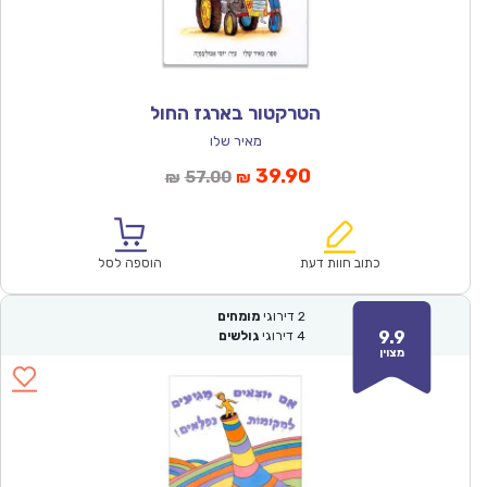
הטרקטור בארגז החול
מאיר שלו
המחיר
המחיר
39.90
57.00
₪
₪
הנוכחי
המקורי
הוא:
היה:
₪57.00.
₪39.90.
כתוב חוות דעת
הוספה לסל
2
דירוגי
מומחים
9.9
4
דירוגי
גולשים
מצוין