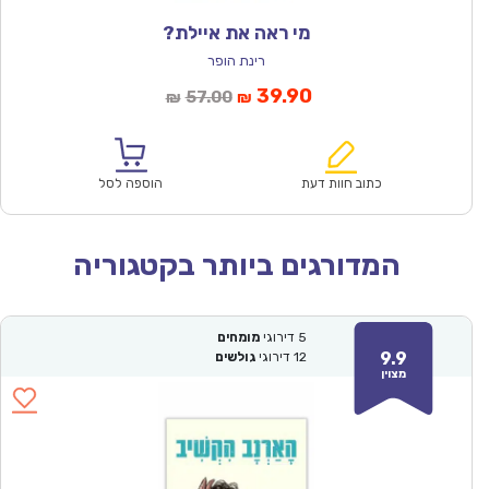
מי ראה את איילת?
רינת הופר
המחיר
המחיר
39.90
57.00
₪
₪
הנוכחי
המקורי
הוא:
היה:
₪57.00.
₪39.90.
כתוב חוות דעת
הוספה לסל
המדורגים ביותר בקטגוריה
5
דירוגי
מומחים
9.9
12
דירוגי
גולשים
מצוין