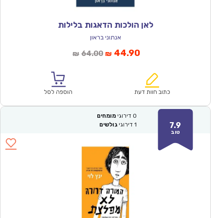
לאן הולכות הדאגות בלילות
אנתוני בראון
המחיר
המחיר
44.90
64.00
₪
₪
הנוכחי
המקורי
הוא:
היה:
₪64.00.
₪44.90.
כתוב חוות דעת
הוספה לסל
0
דירוגי
מומחים
7.9
1
דירוגי
גולשים
טוב