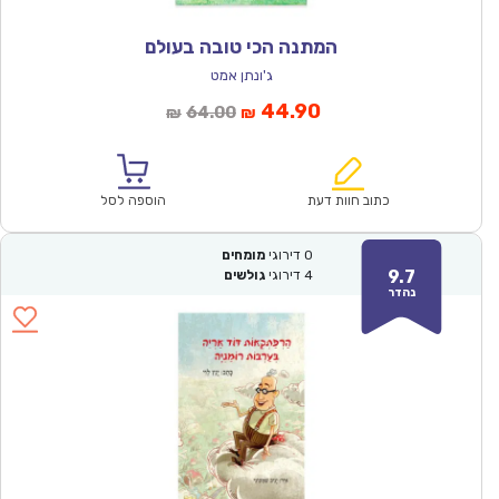
המתנה הכי טובה בעולם
ג'ונתן אמט
המחיר
המחיר
44.90
64.00
₪
₪
הנוכחי
המקורי
הוא:
היה:
₪64.00.
₪44.90.
כתוב חוות דעת
הוספה לסל
0
דירוגי
מומחים
9.7
4
דירוגי
גולשים
נהדר