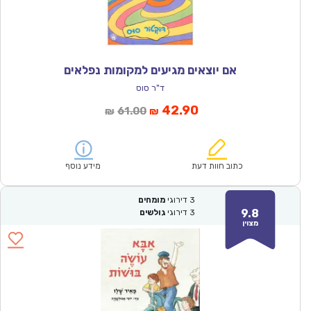
אם יוצאים מגיעים למקומות נפלאים
ד"ר סוס
המחיר
המחיר
42.90
61.00
₪
₪
הנוכחי
המקורי
הוא:
היה:
₪61.00.
₪42.90.
כתוב חוות דעת
מידע נוסף
3
דירוגי
מומחים
9.8
3
דירוגי
גולשים
מצוין