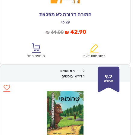
המורה דרורה לא מפלצת
ינץ לוי
המחיר
המחיר
42.90
61.00
₪
₪
הנוכחי
המקורי
הוא:
היה:
₪61.00.
₪42.90.
כתוב חוות דעת
הוספה לסל
2
דירוגי
מומחים
9.2
1
דירוגי
גולשים
מעולה