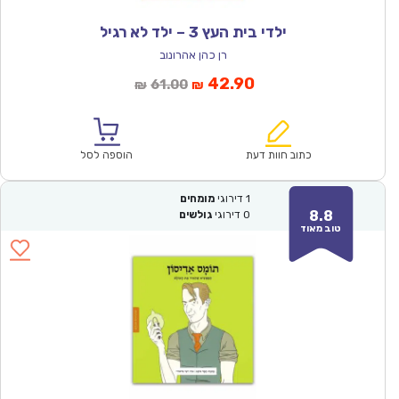
ילדי בית העץ 3 – ילד לא רגיל
רן כהן אהרונוב
המחיר
המחיר
42.90
61.00
₪
₪
הנוכחי
המקורי
הוא:
היה:
₪61.00.
₪42.90.
כתוב חוות דעת
הוספה לסל
1
דירוגי
מומחים
8.8
0
דירוגי
גולשים
טוב מאוד