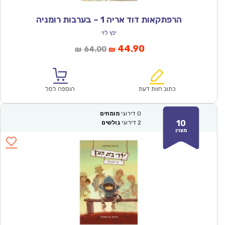
הרפתקאות דוד אריה 1 – בערבות רומניה
ינץ לוי
המחיר
המחיר
44.90
64.00
₪
₪
הנוכחי
המקורי
הוא:
היה:
₪64.00.
₪44.90.
כתוב חוות דעת
הוספה לסל
0
דירוגי
מומחים
10
2
דירוגי
גולשים
מצוין