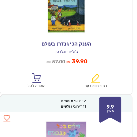
הענק הכי גנדרן בעולם
ג'וליה דונלדסון
המחיר
המחיר
39.90
57.00
₪
₪
הנוכחי
המקורי
הוא:
היה:
₪57.00.
₪39.90.
כתוב חוות דעת
הוספה לסל
2
דירוגי
מומחים
9.9
11
דירוגי
גולשים
מצוין