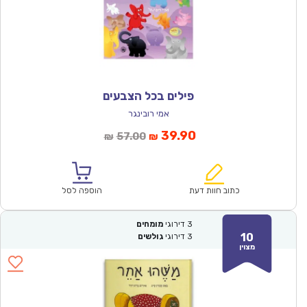
פילים בכל הצבעים
אמי רובינגר
המחיר
המחיר
39.90
57.00
₪
₪
הנוכחי
המקורי
הוא:
היה:
₪57.00.
₪39.90.
כתוב חוות דעת
הוספה לסל
3
דירוגי
מומחים
10
3
דירוגי
גולשים
מצוין