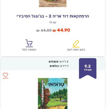
הרפתקאות דוד אריה 2 – בג’ונגל הסיבירי
ינץ לוי
המחיר
המחיר
44.90
64.00
₪
₪
הנוכחי
המקורי
הוא:
היה:
₪64.00.
₪44.90.
כתוב חוות דעת
הוספה לסל
2
דירוגי
מומחים
9.2
1
דירוגי
גולשים
מעולה