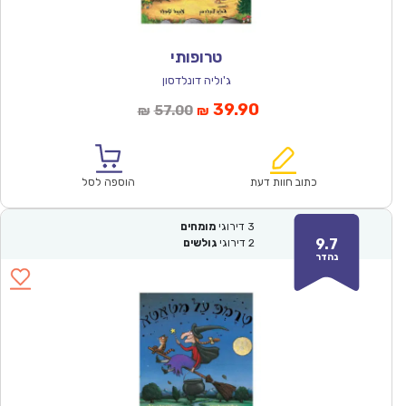
טרופותי
ג'וליה דונלדסון
המחיר
המחיר
39.90
57.00
₪
₪
הנוכחי
המקורי
הוא:
היה:
₪57.00.
₪39.90.
כתוב חוות דעת
הוספה לסל
3
דירוגי
מומחים
9.7
2
דירוגי
גולשים
נהדר