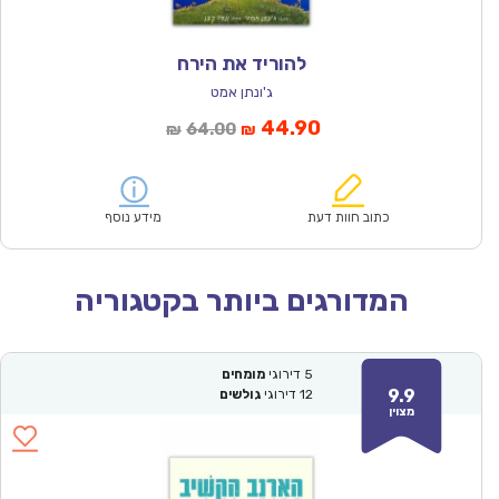
להוריד את הירח
ג'ונתן אמט
המחיר
המחיר
44.90
64.00
₪
₪
הנוכחי
המקורי
הוא:
היה:
₪64.00.
₪44.90.
כתוב חוות דעת
מידע נוסף
המדורגים ביותר בקטגוריה
5
דירוגי
מומחים
9.9
12
דירוגי
גולשים
מצוין