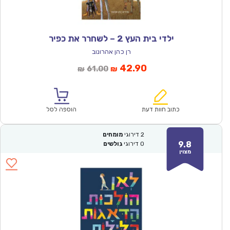
ילדי בית העץ 2 – לשחרר את כפיר
רן כהן אהרונוב
המחיר
המחיר
42.90
61.00
₪
₪
הנוכחי
המקורי
הוא:
היה:
₪61.00.
₪42.90.
כתוב חוות דעת
הוספה לסל
2
דירוגי
מומחים
9.8
0
דירוגי
גולשים
מצוין