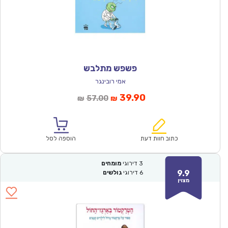
פשפש מתלבש
אמי רובינגר
המחיר
המחיר
39.90
57.00
₪
₪
הנוכחי
המקורי
הוא:
היה:
₪57.00.
₪39.90.
כתוב חוות דעת
הוספה לסל
3
דירוגי
מומחים
9.9
6
דירוגי
גולשים
מצוין