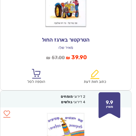
הטרקטור בארגז החול
מאיר שלו
המחיר
המחיר
39.90
57.00
₪
₪
הנוכחי
המקורי
הוא:
היה:
₪57.00.
₪39.90.
כתוב חוות דעת
הוספה לסל
2
דירוגי
מומחים
9.9
4
דירוגי
גולשים
מצוין