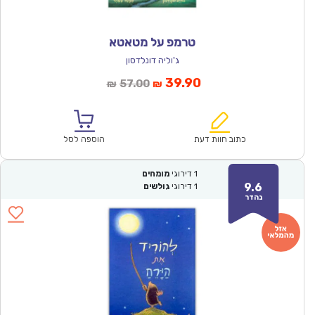
טרמפ על מטאטא
ג'וליה דונלדסון
המחיר
המחיר
39.90
57.00
₪
₪
הנוכחי
המקורי
הוא:
היה:
₪57.00.
₪39.90.
כתוב חוות דעת
הוספה לסל
1
דירוגי
מומחים
9.6
1
דירוגי
גולשים
נהדר