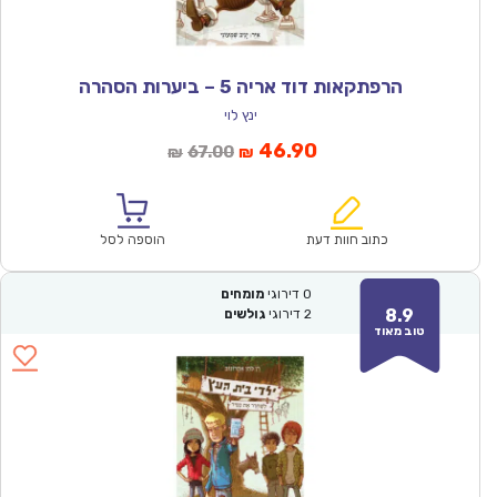
הרפתקאות דוד אריה 5 – ביערות הסהרה
ינץ לוי
המחיר
המחיר
46.90
67.00
₪
₪
הנוכחי
המקורי
הוא:
היה:
₪67.00.
₪46.90.
כתוב חוות דעת
הוספה לסל
0
דירוגי
מומחים
8.9
2
דירוגי
גולשים
טוב מאוד