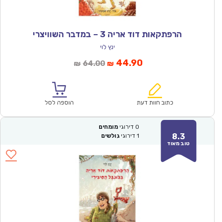
הרפתקאות דוד אריה 3 – במדבר השוויצרי
ינץ לוי
המחיר
המחיר
44.90
64.00
₪
₪
הנוכחי
המקורי
הוא:
היה:
₪64.00.
₪44.90.
כתוב חוות דעת
הוספה לסל
0
דירוגי
מומחים
8.3
1
דירוגי
גולשים
טוב מאוד