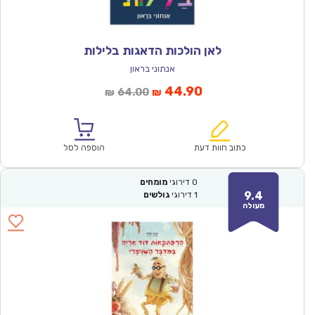
לאן הולכות הדאגות בלילות
אנתוני בראון
המחיר
המחיר
44.90
64.00
₪
₪
הנוכחי
המקורי
הוא:
היה:
₪64.00.
₪44.90.
כתוב חוות דעת
הוספה לסל
0
דירוגי
מומחים
9.4
1
דירוגי
גולשים
מעולה