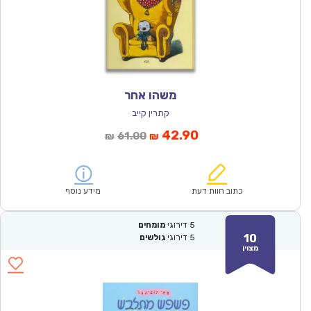
משהו אחר
קתרין קייב
המחיר
המחיר
42.90
61.00
₪
₪
הנוכחי
המקורי
הוא:
היה:
₪61.00.
₪42.90.
כתוב חוות דעת
מידע נוסף
5
דירוגי
מומחים
10
5
דירוגי
גולשים
מצוין