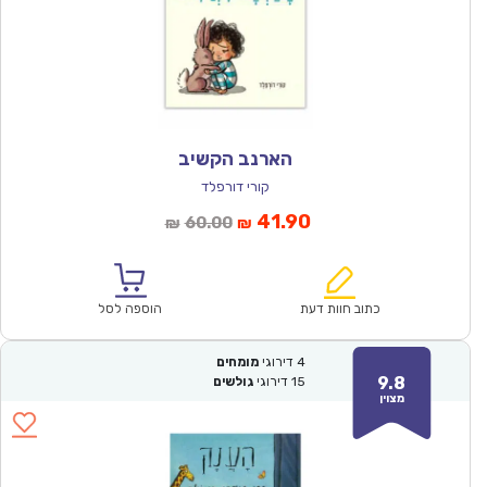
הארנב הקשיב
קורי דורפלד
המחיר
המחיר
41.90
60.00
₪
₪
הנוכחי
המקורי
הוא:
היה:
₪60.00.
₪41.90.
כתוב חוות דעת
הוספה לסל
4
דירוגי
מומחים
9.8
15
דירוגי
גולשים
מצוין