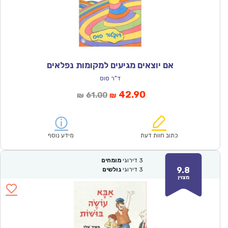
אם יוצאים מגיעים למקומות נפלאים
ד"ר סוס
המחיר
המחיר
42.90
61.00
₪
₪
הנוכחי
המקורי
הוא:
היה:
₪61.00.
₪42.90.
כתוב חוות דעת
מידע נוסף
3
דירוגי
מומחים
9.8
3
דירוגי
גולשים
מצוין