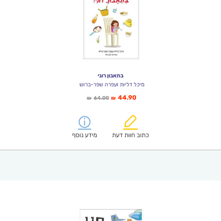
בתאבון רוני
מיכל דליות ועפרה שפר-ברוש
המחיר
המחיר
44.90
64.00
₪
₪
הנוכחי
המקורי
הוא:
היה:
₪64.00.
₪44.90.
כתוב חוות דעת
מידע נוסף