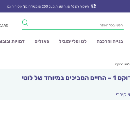
משלוח רק 16 ₪. הזמנות מעל 250 ₪ משלוח נק’ איסוף חינם
Products
 CARD
search
בנייה והרכבה
לגו ופליימוביל
פאזלים
דמויות ובובו
לוטי ברוקס 1 – החיים המביכים במיוחד של לוטי
י קירבי