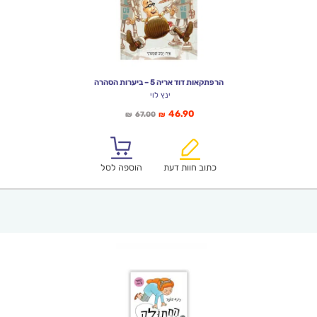
הרפתקאות דוד אריה 5 – ביערות הסהרה
ינץ לוי
המחיר
המחיר
46.90
67.00
₪
₪
הנוכחי
המקורי
הוא:
היה:
₪67.00.
₪46.90.
כתוב חוות דעת
הוספה לסל