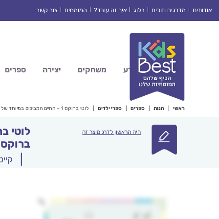
Ski
אודותינו
מדרגים וזוכים
בלוג
איך זה עובד?
המומחים
צור קשר
t
conten
מדע
משחקים
יצירה
ספרים
ראשי
|
חנות
|
ספרים
|
ספרי ילדים
|
לוטי ברוקס 1 – החיים המביכים במיוחד של לוטי ברוקס
היה הראשון לדרג מוצר זה
ברוקס
|
קייט