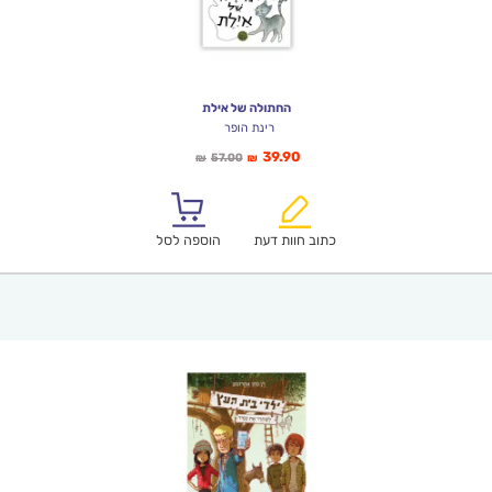
החתולה של אילת
רינת הופר
המחיר
המחיר
39.90
57.00
₪
₪
הנוכחי
המקורי
הוא:
היה:
₪57.00.
₪39.90.
כתוב חוות דעת
הוספה לסל