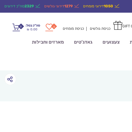
1050
דירוגי מומחים
1279
דירוגי גולשים
2329
סה"כ דירוגים
סה"כ בסל:
GIFT
0
0
כניסת גולשים
כניסת מומחים
0.00
₪
ת
צעצועים
גאדג’טים
מארזים וחבילות