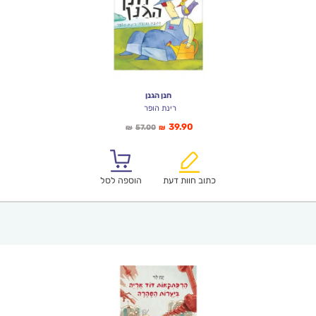
חנן הגנן
רינת הופר
המחיר
המחיר
39.90
57.00
₪
₪
הנוכחי
המקורי
הוא:
היה:
₪57.00.
₪39.90.
כתוב חוות דעת
הוספה לסל