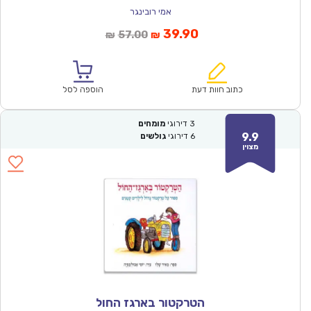
אמי רובינגר
המחיר
המחיר
39.90
57.00
₪
₪
הנוכחי
המקורי
הוא:
היה:
₪57.00.
₪39.90.
כתוב חוות דעת
הוספה לסל
3
דירוגי
מומחים
9.9
6
דירוגי
גולשים
מצוין
הטרקטור בארגז החול