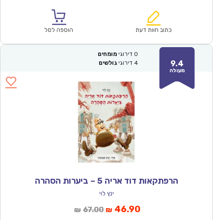
הנוכחי
המקורי
הוא:
היה:
₪61.00.
₪42.90.
כתוב חוות דעת
הוספה לסל
0
דירוגי
מומחים
9.4
4
דירוגי
גולשים
מעולה
הרפתקאות דוד אריה 5 – ביערות הסהרה
ינץ לוי
המחיר
המחיר
46.90
67.00
₪
₪