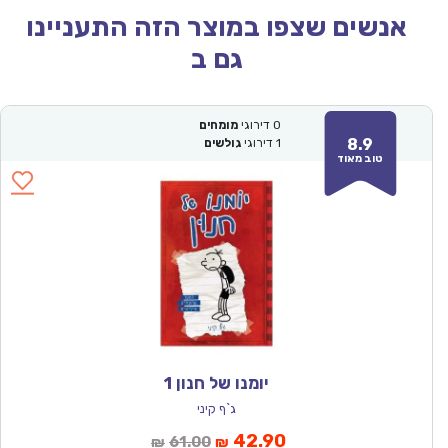
אנשים שצפו במוצר הזה התעניינו
גם ב
0
דירוגי
מומחים
8.9
1
דירוגי
גולשים
טוב מאוד
יומנו של חנון 1
ג`ף קיני
המחיר
המחיר
42.90
61.00
₪
₪