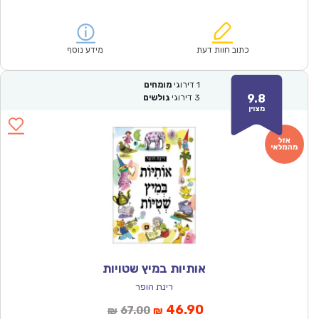
הנוכחי
המקורי
הוא:
היה:
₪57.00.
₪39.90.
כתוב חוות דעת
מידע נוסף
1
דירוגי
מומחים
9.8
3
דירוגי
גולשים
מצוין
אותיות במיץ שטויות
רינת הופר
המחיר
המחיר
46.90
67.00
₪
₪