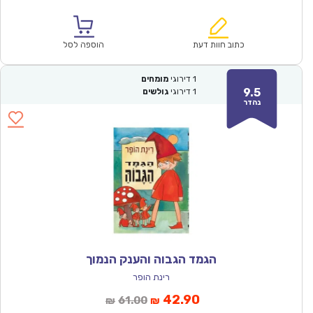
הנוכחי
המקורי
הוא:
היה:
₪61.00.
₪42.90.
כתוב חוות דעת
הוספה לסל
1
דירוגי
מומחים
9.5
1
דירוגי
גולשים
נהדר
הגמד הגבוה והענק הנמוך
רינת הופר
המחיר
המחיר
42.90
61.00
₪
₪