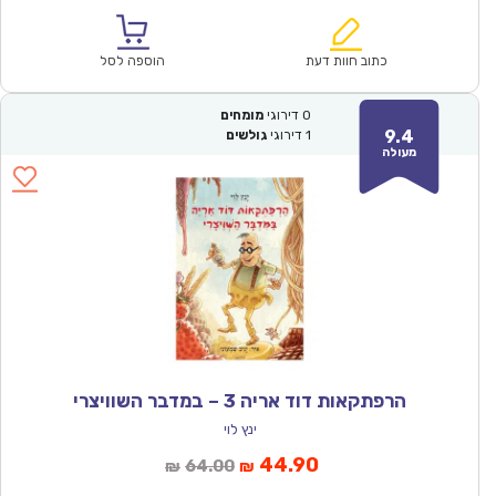
הנוכחי
המקורי
הוא:
היה:
₪57.00.
₪39.90.
כתוב חוות דעת
הוספה לסל
0
דירוגי
מומחים
9.4
1
דירוגי
גולשים
מעולה
הרפתקאות דוד אריה 3 – במדבר השוויצרי
ינץ לוי
המחיר
המחיר
44.90
64.00
₪
₪
הנוכחי
המקורי