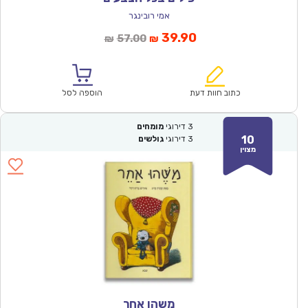
אמי רובינגר
המחיר
המחיר
39.90
57.00
₪
₪
הנוכחי
המקורי
הוא:
היה:
₪57.00.
₪39.90.
כתוב חוות דעת
הוספה לסל
3
דירוגי
מומחים
10
3
דירוגי
גולשים
מצוין
משהו אחר