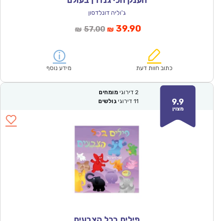
הענק הכי גנדרן בעולם
ג'וליה דונלדסון
המחיר
המחיר
39.90
57.00
₪
₪
הנוכחי
המקורי
הוא:
היה:
₪57.00.
₪39.90.
כתוב חוות דעת
מידע נוסף
2
דירוגי
מומחים
9.9
11
דירוגי
גולשים
מצוין
פילים בכל הצבעים