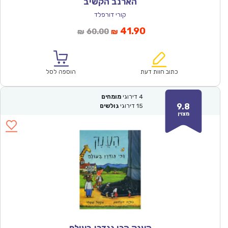
הארנב הקשיב
קורי דורפלד
המחיר
המחיר
41.90
60.00
₪
₪
הנוכחי
המקורי
הוא:
היה:
₪60.00.
₪41.90.
כתוב חוות דעת
הוספה לסל
4
דירוגי
מומחים
9.8
15
דירוגי
גולשים
מצוין