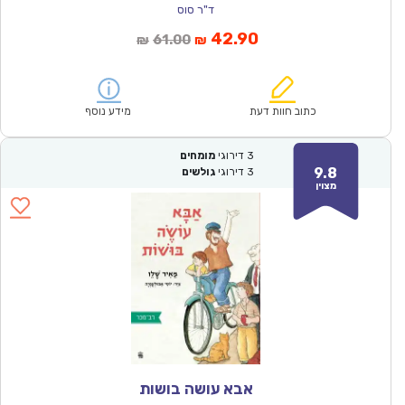
ד"ר סוס
המחיר
המחיר
42.90
61.00
₪
₪
הנוכחי
המקורי
הוא:
היה:
₪61.00.
₪42.90.
כתוב חוות דעת
מידע נוסף
3
דירוגי
מומחים
9.8
3
דירוגי
גולשים
מצוין
אבא עושה בושות