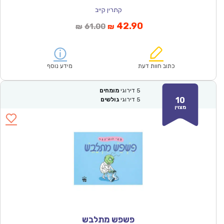
קתרין קייב
המחיר
המחיר
42.90
61.00
₪
₪
הנוכחי
המקורי
הוא:
היה:
₪61.00.
₪42.90.
כתוב חוות דעת
מידע נוסף
5
דירוגי
מומחים
10
5
דירוגי
גולשים
מצוין
פשפש מתלבש