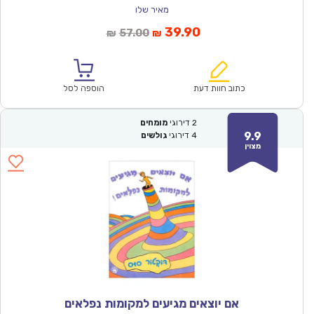
מאיר שלו
המחיר
המחיר
39.90
57.00
₪
₪
הנוכחי
המקורי
הוא:
היה:
₪57.00.
₪39.90.
כתוב חוות דעת
הוספה לסל
2
דירוגי
מומחים
9.9
4
דירוגי
גולשים
מצוין
אם יוצאים מגיעים למקומות נפלאים