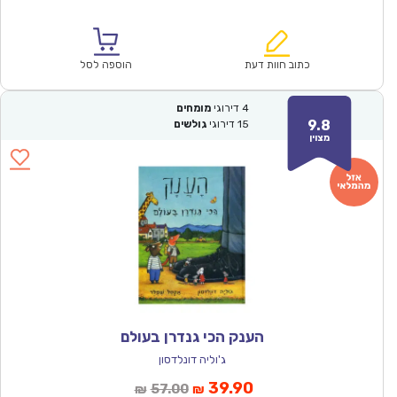
הנוכחי
המקורי
הוא:
היה:
₪61.00.
₪42.90.
כתוב חוות דעת
הוספה לסל
4
דירוגי
מומחים
9.8
15
דירוגי
גולשים
מצוין
הענק הכי גנדרן בעולם
ג'וליה דונלדסון
המחיר
המחיר
39.90
57.00
₪
₪