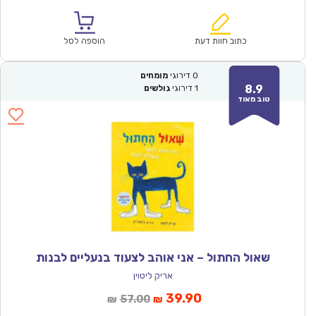
הנוכחי
המקורי
הוא:
היה:
₪67.00.
₪46.90.
כתוב חוות דעת
הוספה לסל
0
דירוגי
מומחים
8.9
1
דירוגי
גולשים
טוב מאוד
שאול החתול – אני אוהב לצעוד בנעליים לבנות
אריק ליטוין
המחיר
המחיר
39.90
57.00
₪
₪