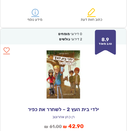
הנוכחי
המקורי
הוא:
היה:
₪67.00.
₪46.90.
כתוב חוות דעת
מידע נוסף
0
דירוגי
מומחים
8.9
2
דירוגי
גולשים
טוב מאוד
ילדי בית העץ 2 – לשחרר את כפיר
רן כהן אהרונוב
המחיר
המחיר
42.90
61.00
₪
₪