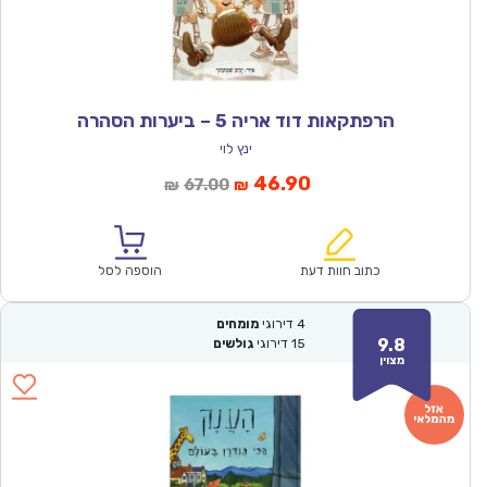
הרפתקאות דוד אריה 5 – ביערות הסהרה
ינץ לוי
המחיר
המחיר
46.90
67.00
₪
₪
הנוכחי
המקורי
הוא:
היה:
₪67.00.
₪46.90.
כתוב חוות דעת
הוספה לסל
4
דירוגי
מומחים
9.8
15
דירוגי
גולשים
מצוין