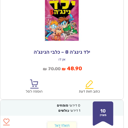
ילד נינג’ה 8 – כלבי הנינג’ה
אן דו
המחיר
המחיר
48.90
70.00
₪
₪
הנוכחי
המקורי
הוא:
היה:
₪70.00.
₪48.90.
כתוב חוות דעת
הוספה לסל
0
דירוגי
מומחים
10
1
דירוגי
גולשים
מצוין