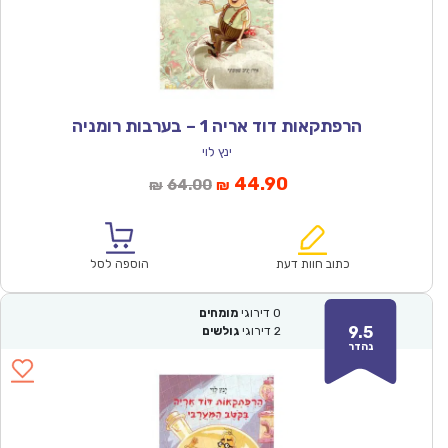
הרפתקאות דוד אריה 1 – בערבות רומניה
ינץ לוי
המחיר
המחיר
44.90
64.00
₪
₪
הנוכחי
המקורי
הוא:
היה:
₪64.00.
₪44.90.
כתוב חוות דעת
הוספה לסל
0
דירוגי
מומחים
9.5
2
דירוגי
גולשים
נהדר