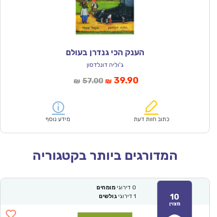
הענק הכי גנדרן בעולם
ג'וליה דונלדסון
המחיר
המחיר
39.90
57.00
₪
₪
הנוכחי
המקורי
הוא:
היה:
₪57.00.
₪39.90.
כתוב חוות דעת
מידע נוסף
המדורגים ביותר בקטגוריה
0
דירוגי
מומחים
10
1
דירוגי
גולשים
מצוין