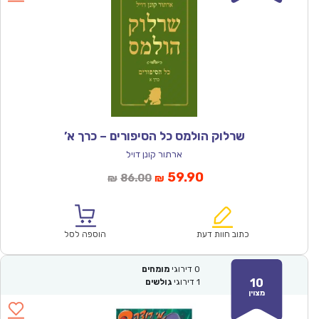
שרלוק הולמס כל הסיפורים – כרך א’
ארתור קונן דויל
המחיר
המחיר
59.90
86.00
₪
₪
הנוכחי
המקורי
הוא:
היה:
₪86.00.
₪59.90.
כתוב חוות דעת
הוספה לסל
0
דירוגי
מומחים
10
1
דירוגי
גולשים
מצוין