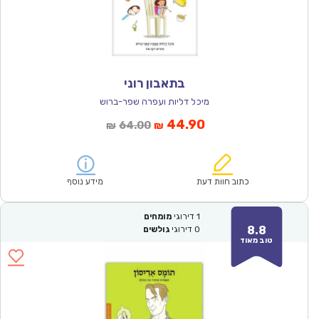
בתאבון רוני
מיכל דליות ועפרה שפר-ברוש
המחיר
המחיר
44.90
64.00
₪
₪
הנוכחי
המקורי
הוא:
היה:
₪64.00.
₪44.90.
כתוב חוות דעת
מידע נוסף
1
דירוגי
מומחים
8.8
0
דירוגי
גולשים
טוב מאוד