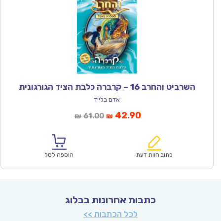
השרביט והחרב 16 – קרברה כלבת הציד הגורגונית
אדם בלייד
המחיר
המחיר
42.90
61.00
₪
₪
הנוכחי
המקורי
הוא:
היה:
₪61.00.
₪42.90.
כתוב חוות דעת
הוספה לסל
כתבות אחרונות בבלוג
לכל הכתבות >>