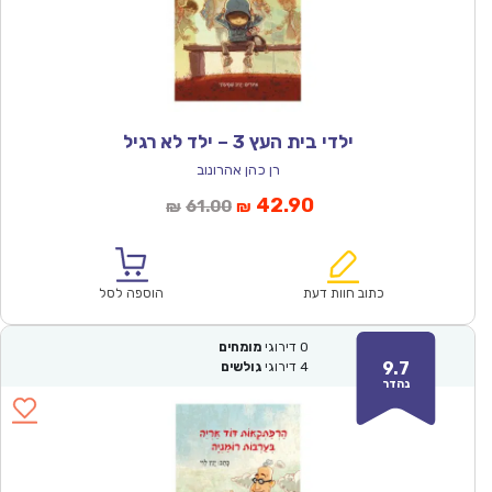
ילדי בית העץ 3 – ילד לא רגיל
רן כהן אהרונוב
המחיר
המחיר
42.90
61.00
₪
₪
הנוכחי
המקורי
הוא:
היה:
₪61.00.
₪42.90.
כתוב חוות דעת
הוספה לסל
0
דירוגי
מומחים
9.7
4
דירוגי
גולשים
נהדר