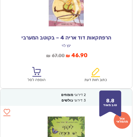
הרפתקאות דוד אריה 4 – בקוטב המערבי
ינץ לוי
המחיר
המחיר
46.90
67.00
₪
₪
הנוכחי
המקורי
הוא:
היה:
₪67.00.
₪46.90.
כתוב חוות דעת
הוספה לסל
2
דירוגי
מומחים
8.8
3
דירוגי
גולשים
טוב מאוד