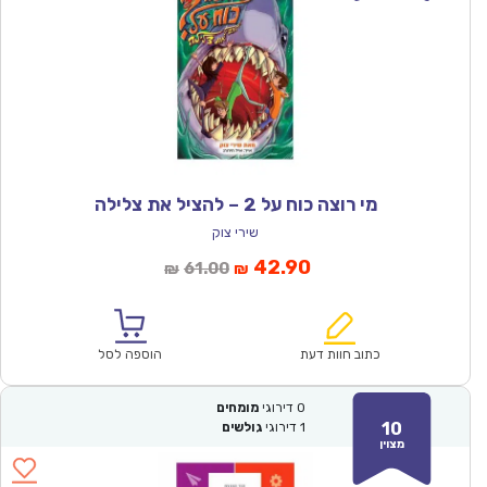
מי רוצה כוח על 2 – להציל את צלילה
שירי צוק
המחיר
המחיר
42.90
61.00
₪
₪
הנוכחי
המקורי
הוא:
היה:
₪61.00.
₪42.90.
כתוב חוות דעת
הוספה לסל
0
דירוגי
מומחים
10
1
דירוגי
גולשים
מצוין