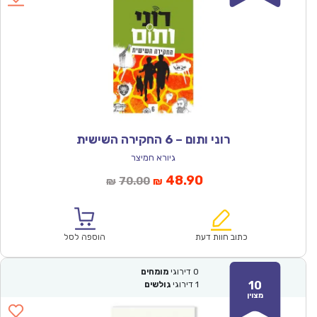
רוני ותום – 6 החקירה השישית
גיורא חמיצר
המחיר
המחיר
48.90
70.00
₪
₪
הנוכחי
המקורי
הוא:
היה:
₪70.00.
₪48.90.
כתוב חוות דעת
הוספה לסל
0
דירוגי
מומחים
10
1
דירוגי
גולשים
מצוין