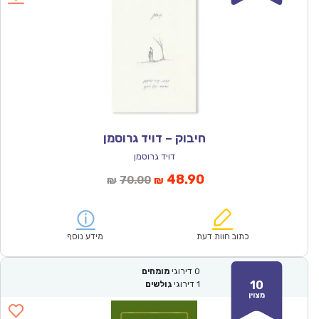
חיבוק – דויד גרוסמן
דויד גרוסמן
המחיר
המחיר
48.90
70.00
₪
₪
הנוכחי
המקורי
הוא:
היה:
₪70.00.
₪48.90.
כתוב חוות דעת
מידע נוסף
0
דירוגי
מומחים
10
1
דירוגי
גולשים
מצוין