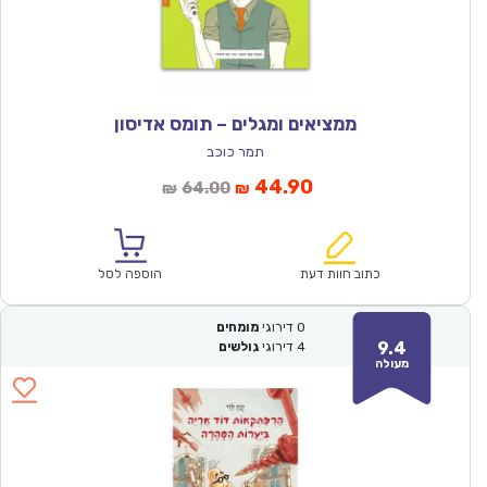
ממציאים ומגלים – תומס אדיסון
תמר כוכב
המחיר
המחיר
44.90
64.00
₪
₪
הנוכחי
המקורי
הוא:
היה:
₪64.00.
₪44.90.
כתוב חוות דעת
הוספה לסל
0
דירוגי
מומחים
9.4
4
דירוגי
גולשים
מעולה