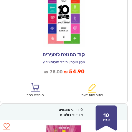
קוד המנצח לצעירים
אלון אולמן ומיכל סולומונוביץ
המחיר
המחיר
54.90
78.00
₪
₪
הנוכחי
המקורי
הוא:
היה:
₪78.00.
₪54.90.
כתוב חוות דעת
הוספה לסל
0
דירוגי
מומחים
10
1
דירוגי
גולשים
מצוין