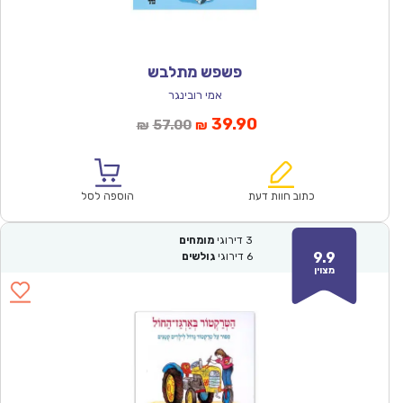
פשפש מתלבש
אמי רובינגר
המחיר
המחיר
39.90
57.00
₪
₪
הנוכחי
המקורי
הוא:
היה:
₪57.00.
₪39.90.
כתוב חוות דעת
הוספה לסל
3
דירוגי
מומחים
9.9
6
דירוגי
גולשים
מצוין