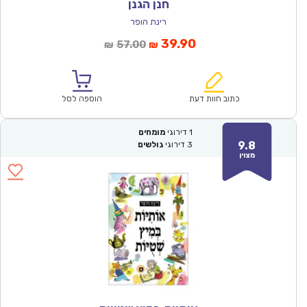
חנן הגנן
רינת הופר
המחיר
המחיר
39.90
57.00
₪
₪
הנוכחי
המקורי
הוא:
היה:
₪57.00.
₪39.90.
כתוב חוות דעת
הוספה לסל
1
דירוגי
מומחים
9.8
3
דירוגי
גולשים
מצוין