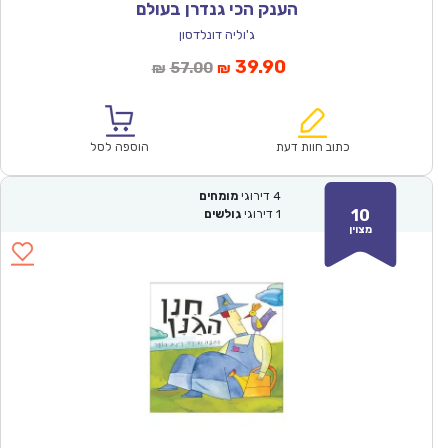
הענק הכי גנדרן בעולם
ג'וליה דונלדסון
המחיר
המחיר
39.90
57.00
₪
₪
הנוכחי
המקורי
הוא:
היה:
₪57.00.
₪39.90.
כתוב חוות דעת
הוספה לסל
4
דירוגי
מומחים
10
1
דירוגי
גולשים
מצוין