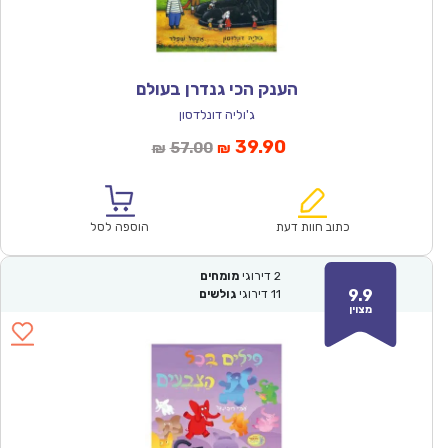
הענק הכי גנדרן בעולם
ג'וליה דונלדסון
המחיר
המחיר
39.90
57.00
₪
₪
הנוכחי
המקורי
הוא:
היה:
₪57.00.
₪39.90.
כתוב חוות דעת
הוספה לסל
2
דירוגי
מומחים
9.9
11
דירוגי
גולשים
מצוין