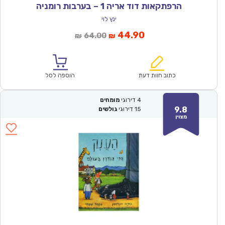
הרפתקאות דוד אריה 1 – בערבות רומניה
ינץ לוי
המחיר
המחיר
44.90
64.00
₪
₪
הנוכחי
המקורי
הוא:
היה:
₪64.00.
₪44.90.
כתוב חוות דעת
הוספה לסל
4
דירוגי
מומחים
9.8
15
דירוגי
גולשים
מצוין