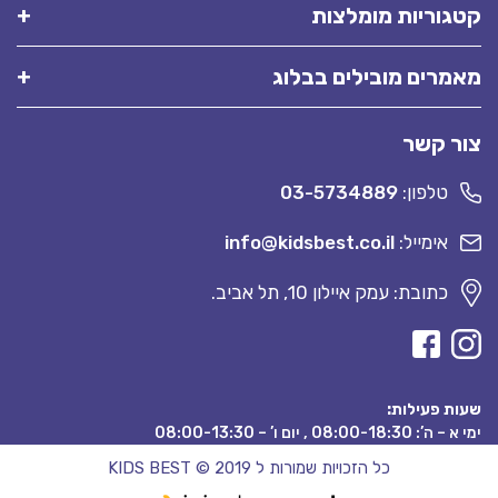
קטגוריות מומלצות
מאמרים מובילים בבלוג
צור קשר
טלפון:
03-5734889
אימייל:
info@kidsbest.co.il
כתובת: עמק איילון 10, תל אביב.
שעות פעילות:
ימי א – ה’: 08:00-18:30 , יום ו’ – 08:00-13:30
כל הזכויות שמורות ל KIDS BEST © 2019