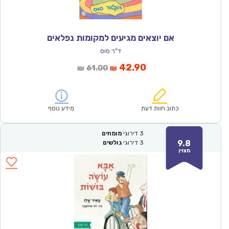
אם יוצאים מגיעים למקומות נפלאים
ד"ר סוס
המחיר
המחיר
42.90
61.00
₪
₪
הנוכחי
המקורי
הוא:
היה:
₪61.00.
₪42.90.
כתוב חוות דעת
מידע נוסף
3
דירוגי
מומחים
9.8
3
דירוגי
גולשים
מצוין