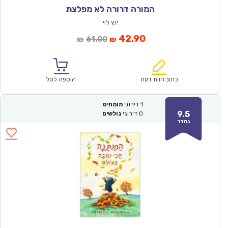
המורה דרורה לא מפלצת
ינץ לוי
המחיר
המחיר
42.90
61.00
₪
₪
הנוכחי
המקורי
הוא:
היה:
₪61.00.
₪42.90.
כתוב חוות דעת
הוספה לסל
1
דירוגי
מומחים
9.5
0
דירוגי
גולשים
נהדר