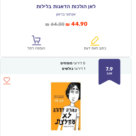
לאן הולכות הדאגות בלילות
אנתוני בראון
המחיר
המחיר
44.90
64.00
₪
₪
הנוכחי
המקורי
הוא:
היה:
₪64.00.
₪44.90.
כתוב חוות דעת
הוספה לסל
0
דירוגי
מומחים
7.9
1
דירוגי
גולשים
טוב