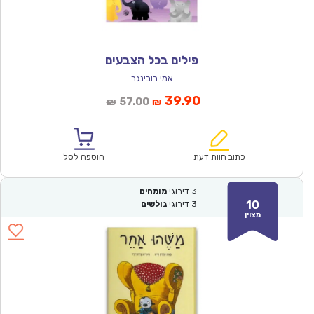
פילים בכל הצבעים
אמי רובינגר
המחיר
המחיר
39.90
57.00
₪
₪
הנוכחי
המקורי
הוא:
היה:
₪57.00.
₪39.90.
כתוב חוות דעת
הוספה לסל
3
דירוגי
מומחים
10
3
דירוגי
גולשים
מצוין