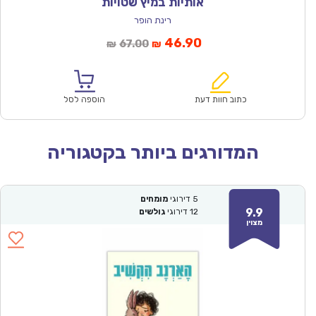
אותיות במיץ שטויות
רינת הופר
המחיר
המחיר
46.90
67.00
₪
₪
הנוכחי
המקורי
הוא:
היה:
₪67.00.
₪46.90.
כתוב חוות דעת
הוספה לסל
המדורגים ביותר בקטגוריה
5
דירוגי
מומחים
9.9
12
דירוגי
גולשים
מצוין