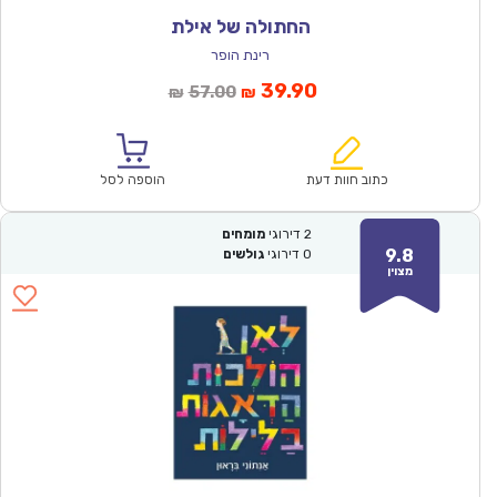
החתולה של אילת
רינת הופר
המחיר
המחיר
39.90
57.00
₪
₪
הנוכחי
המקורי
הוא:
היה:
₪57.00.
₪39.90.
כתוב חוות דעת
הוספה לסל
2
דירוגי
מומחים
9.8
0
דירוגי
גולשים
מצוין