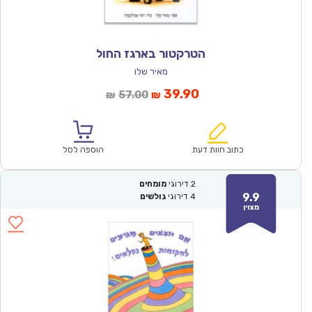
הטרקטור בארגז החול
מאיר שלו
המחיר
המחיר
39.90
57.00
₪
₪
הנוכחי
המקורי
הוא:
היה:
₪57.00.
₪39.90.
כתוב חוות דעת
הוספה לסל
2
דירוגי
מומחים
9.9
4
דירוגי
גולשים
מצוין