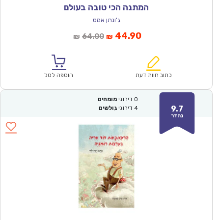
המתנה הכי טובה בעולם
ג'ונתן אמט
המחיר
המחיר
44.90
64.00
₪
₪
הנוכחי
המקורי
הוא:
היה:
₪64.00.
₪44.90.
כתוב חוות דעת
הוספה לסל
0
דירוגי
מומחים
9.7
4
דירוגי
גולשים
נהדר