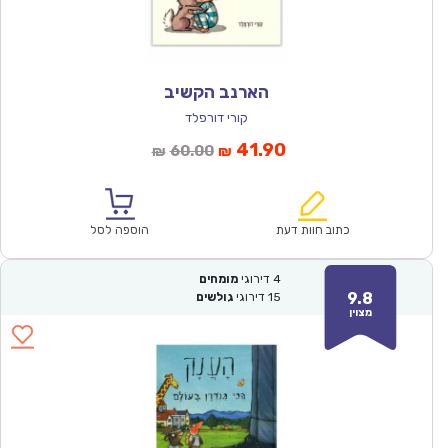
הארנב הקשיב
קורי דורפלד
המחיר
המחיר
41.90
60.00
₪
₪
הנוכחי
המקורי
הוא:
היה:
₪60.00.
₪41.90.
כתוב חוות דעת
הוספה לסל
4
דירוגי
מומחים
9.8
15
דירוגי
גולשים
מצוין