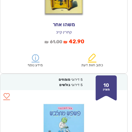
משהו אחר
קתרין קייב
המחיר
המחיר
42.90
61.00
₪
₪
הנוכחי
המקורי
הוא:
היה:
₪61.00.
₪42.90.
כתוב חוות דעת
מידע נוסף
5
דירוגי
מומחים
10
5
דירוגי
גולשים
מצוין