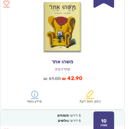
משהו אחר
קתרין קייב
המחיר
המחיר
42.90
61.00
₪
₪
הנוכחי
המקורי
הוא:
היה:
₪61.00.
₪42.90.
כתוב חוות דעת
מידע נוסף
5
דירוגי
מומחים
10
5
דירוגי
גולשים
מצוין