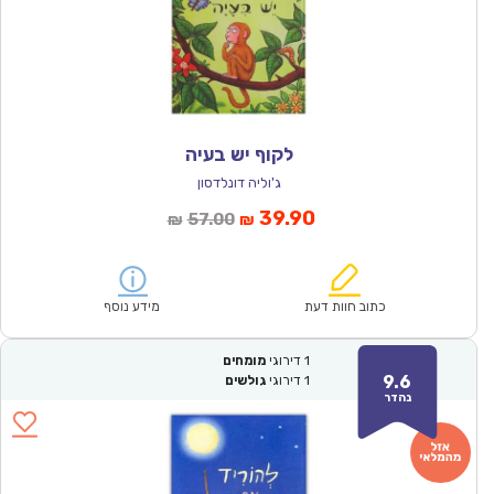
לקוף יש בעיה
ג'וליה דונלדסון
המחיר
המחיר
39.90
57.00
₪
₪
הנוכחי
המקורי
הוא:
היה:
₪57.00.
₪39.90.
כתוב חוות דעת
מידע נוסף
1
דירוגי
מומחים
9.6
1
דירוגי
גולשים
נהדר