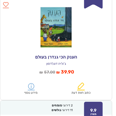
הענק הכי גנדרן בעולם
ג'וליה דונלדסון
המחיר
המחיר
39.90
57.00
₪
₪
הנוכחי
המקורי
הוא:
היה:
₪57.00.
₪39.90.
כתוב חוות דעת
מידע נוסף
2
דירוגי
מומחים
9.9
11
דירוגי
גולשים
מצוין