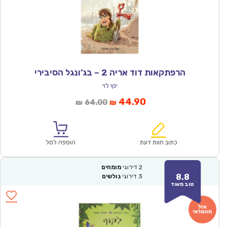
הרפתקאות דוד אריה 2 – בג’ונגל הסיבירי
ינץ לוי
המחיר
המחיר
44.90
64.00
₪
₪
הנוכחי
המקורי
הוא:
היה:
₪64.00.
₪44.90.
כתוב חוות דעת
הוספה לסל
2
דירוגי
מומחים
8.8
3
דירוגי
גולשים
טוב מאוד