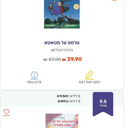
טרמפ על מטאטא
ג'וליה דונלדסון
המחיר
המחיר
39.90
57.00
₪
₪
הנוכחי
המקורי
הוא:
היה:
₪57.00.
₪39.90.
כתוב חוות דעת
מידע נוסף
0
דירוגי
מומחים
9.5
2
דירוגי
גולשים
נהדר