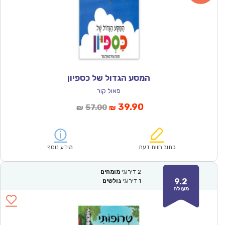
המסע הגדול של כספיון
פאול קור
המחיר
המחיר
39.90
57.00
₪
₪
הנוכחי
המקורי
הוא:
היה:
₪57.00.
₪39.90.
כתוב חוות דעת
מידע נוסף
2
דירוגי
מומחים
9.2
1
דירוגי
גולשים
מעולה