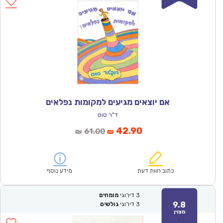
אם יוצאים מגיעים למקומות נפלאים
ד"ר סוס
המחיר
המחיר
42.90
61.00
₪
₪
הנוכחי
המקורי
הוא:
היה:
₪61.00.
₪42.90.
כתוב חוות דעת
מידע נוסף
3
דירוגי
מומחים
9.8
3
דירוגי
גולשים
מצוין