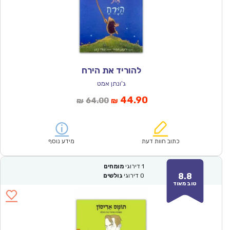
להוריד את הירח
ג'ונתן אמט
המחיר
המחיר
44.90
64.00
₪
₪
הנוכחי
המקורי
הוא:
היה:
₪64.00.
₪44.90.
כתוב חוות דעת
מידע נוסף
1
דירוגי
מומחים
8.8
0
דירוגי
גולשים
טוב מאוד