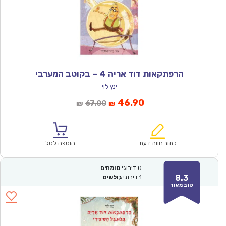
הרפתקאות דוד אריה 4 – בקוטב המערבי
ינץ לוי
המחיר
המחיר
46.90
67.00
₪
₪
הנוכחי
המקורי
הוא:
היה:
₪67.00.
₪46.90.
כתוב חוות דעת
הוספה לסל
0
דירוגי
מומחים
8.3
1
דירוגי
גולשים
טוב מאוד