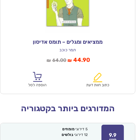
ממציאים ומגלים – תומס אדיסון
תמר כוכב
המחיר
המחיר
44.90
64.00
₪
₪
הנוכחי
המקורי
הוא:
היה:
₪64.00.
₪44.90.
כתוב חוות דעת
הוספה לסל
המדורגים ביותר בקטגוריה
5
דירוגי
מומחים
9.9
12
דירוגי
גולשים
מצוין