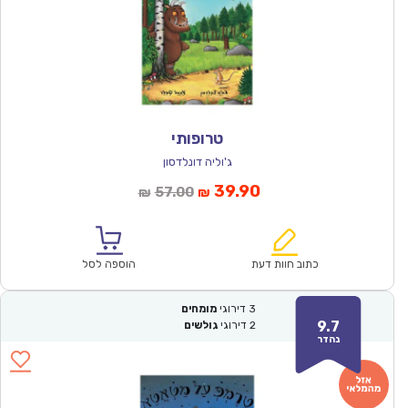
טרופותי
ג'וליה דונלדסון
המחיר
המחיר
39.90
57.00
₪
₪
הנוכחי
המקורי
הוא:
היה:
₪57.00.
₪39.90.
כתוב חוות דעת
הוספה לסל
3
דירוגי
מומחים
9.7
2
דירוגי
גולשים
נהדר