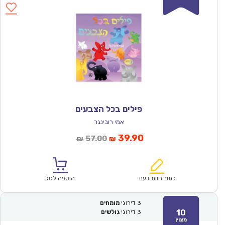
פילים בכל הצבעים
אמי רובינגר
המחיר
המחיר
39.90
57.00
₪
₪
הנוכחי
המקורי
הוא:
היה:
₪57.00.
₪39.90.
כתוב חוות דעת
הוספה לסל
3
דירוגי
מומחים
10
3
דירוגי
גולשים
מצוין