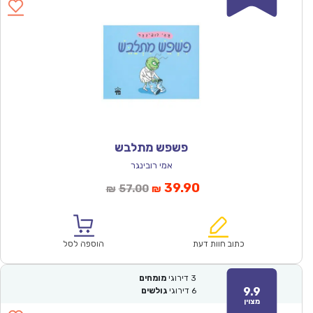
פשפש מתלבש
אמי רובינגר
המחיר
המחיר
39.90
57.00
₪
₪
הנוכחי
המקורי
הוא:
היה:
₪57.00.
₪39.90.
כתוב חוות דעת
הוספה לסל
3
דירוגי
מומחים
9.9
6
דירוגי
גולשים
מצוין