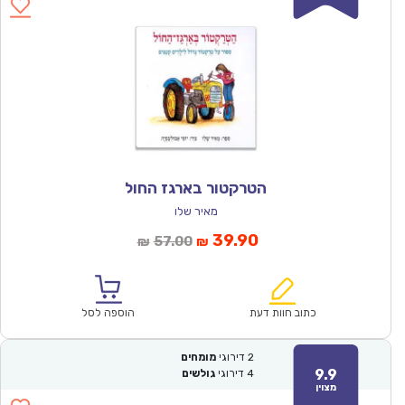
הטרקטור בארגז החול
מאיר שלו
המחיר
המחיר
39.90
57.00
₪
₪
הנוכחי
המקורי
הוא:
היה:
₪57.00.
₪39.90.
כתוב חוות דעת
הוספה לסל
2
דירוגי
מומחים
9.9
4
דירוגי
גולשים
מצוין