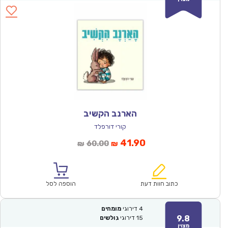
הארנב הקשיב
קורי דורפלד
המחיר
המחיר
41.90
60.00
₪
₪
הנוכחי
המקורי
הוא:
היה:
₪60.00.
₪41.90.
כתוב חוות דעת
הוספה לסל
4
דירוגי
מומחים
9.8
15
דירוגי
גולשים
מצוין