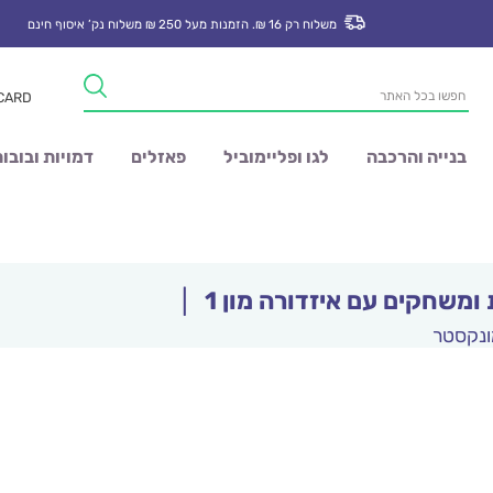
משלוח רק 16 ₪. הזמנות מעל 250 ₪ משלוח נק’ איסוף חינם
Products
 CARD
search
בנייה והרכבה
לגו ופליימוביל
פאזלים
דמויות ובובו
ומשחקים עם איזדורה מון 1
|
ונקסטר