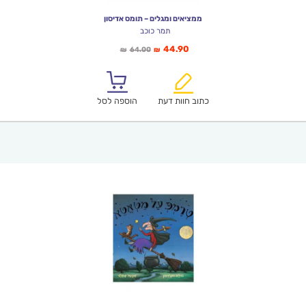
ממציאים ומגלים – תומס אדיסון
תמר כוכב
המחיר
המחיר
44.90
64.00
₪
₪
הנוכחי
המקורי
הוא:
היה:
₪64.00.
₪44.90.
כתוב חוות דעת
הוספה לסל