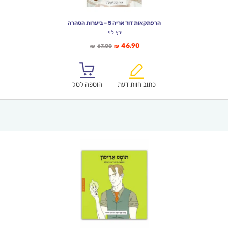
הרפתקאות דוד אריה 5 – ביערות הסהרה
ינץ לוי
המחיר
המחיר
46.90
67.00
₪
₪
הנוכחי
המקורי
הוא:
היה:
₪67.00.
₪46.90.
כתוב חוות דעת
הוספה לסל