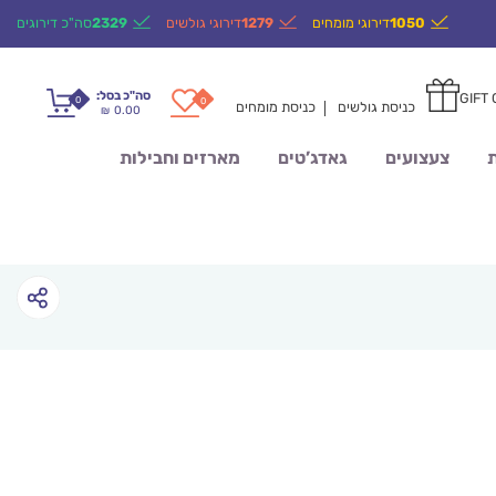
1050
דירוגי מומחים
1279
דירוגי גולשים
2329
סה"כ דירוגים
סה"כ בסל:
GIFT
0
0
כניסת גולשים
כניסת מומחים
0.00
₪
ת
צעצועים
גאדג’טים
מארזים וחבילות