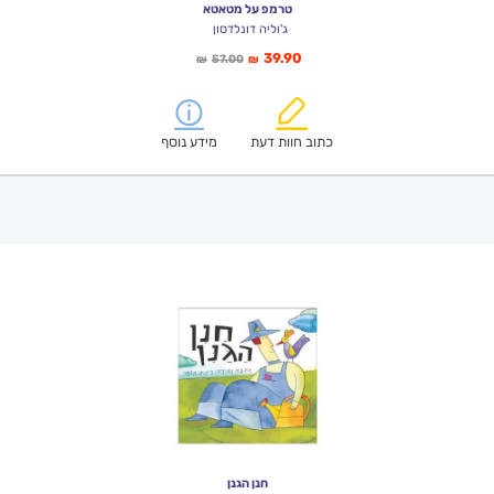
טרמפ על מטאטא
ג'וליה דונלדסון
המחיר
המחיר
39.90
57.00
₪
₪
הנוכחי
המקורי
הוא:
היה:
₪57.00.
₪39.90.
כתוב חוות דעת
מידע נוסף
חנן הגנן