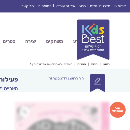
Ski
אודותינו
מדרגים וזוכים
בלוג
איך זה עובד?
המומחים
צור קשר
t
conten
מדע
משחקים
יצירה
ספרים
ראשי
|
חנות
|
ספרים
|
פעילות ומשחקים עם איזדורה מון 1
פעילות 
היה הראשון לדרג מוצר זה
הארייט מ