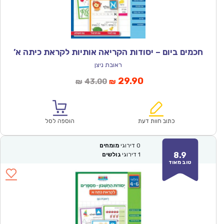
חכמים ביום – יסודות הקריאה אותיות לקראת כיתה א’
ראובת ניצן
המחיר
המחיר
29.90
43.00
₪
₪
הנוכחי
המקורי
הוא:
היה:
₪43.00.
₪29.90.
כתוב חוות דעת
הוספה לסל
0
דירוגי
מומחים
8.9
1
דירוגי
גולשים
טוב מאוד