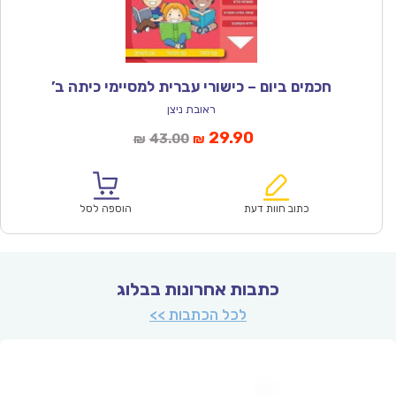
חכמים ביום – כישורי עברית למסיימי כיתה ב’
ראובת ניצן
המחיר
המחיר
29.90
43.00
₪
₪
הנוכחי
המקורי
הוא:
היה:
₪43.00.
₪29.90.
כתוב חוות דעת
הוספה לסל
כתבות אחרונות בבלוג
לכל הכתבות >>