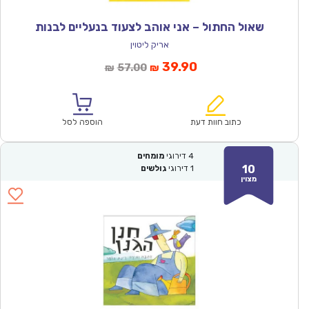
שאול החתול – אני אוהב לצעוד בנעליים לבנות
אריק ליטוין
המחיר
המחיר
39.90
57.00
₪
₪
הנוכחי
המקורי
הוא:
היה:
₪57.00.
₪39.90.
כתוב חוות דעת
הוספה לסל
4
דירוגי
מומחים
10
1
דירוגי
גולשים
מצוין