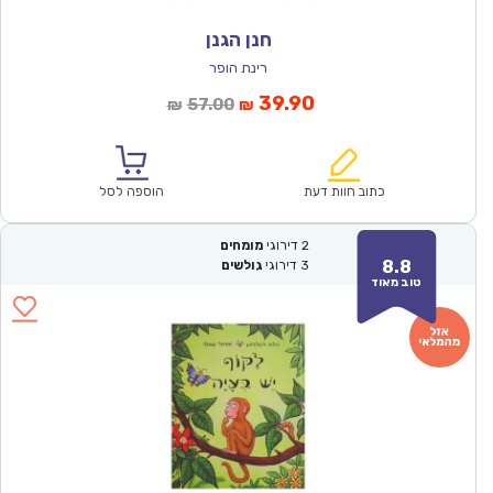
חנן הגנן
רינת הופר
המחיר
המחיר
39.90
57.00
₪
₪
הנוכחי
המקורי
הוא:
היה:
₪57.00.
₪39.90.
כתוב חוות דעת
הוספה לסל
2
דירוגי
מומחים
8.8
3
דירוגי
גולשים
טוב מאוד