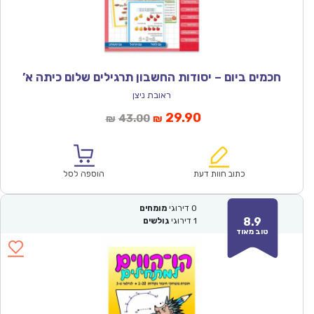
חכמים ביום – יסודות החשבון תרגילים שלום כיתה א’
ראובת ניצן
המחיר
המחיר
29.90
43.00
₪
₪
הנוכחי
המקורי
הוא:
היה:
₪43.00.
₪29.90.
כתוב חוות דעת
הוספה לסל
0
דירוגי
מומחים
8.9
1
דירוגי
גולשים
טוב מאוד