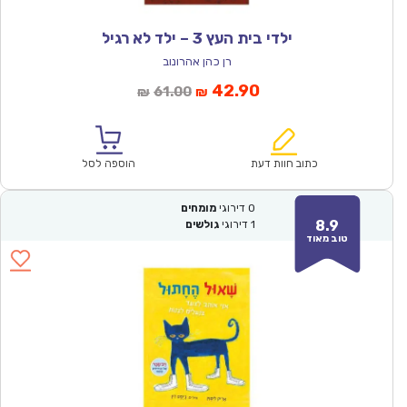
ילדי בית העץ 3 – ילד לא רגיל
רן כהן אהרונוב
המחיר
המחיר
42.90
61.00
₪
₪
הנוכחי
המקורי
הוא:
היה:
₪61.00.
₪42.90.
כתוב חוות דעת
הוספה לסל
0
דירוגי
מומחים
8.9
1
דירוגי
גולשים
טוב מאוד