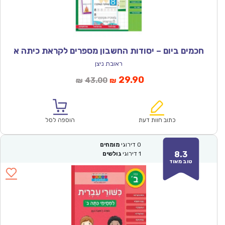
חכמים ביום – יסודות החשבון מספרים לקראת כיתה א
ראובת ניצן
המחיר
המחיר
29.90
43.00
₪
₪
הנוכחי
המקורי
הוא:
היה:
₪43.00.
₪29.90.
כתוב חוות דעת
הוספה לסל
0
דירוגי
מומחים
8.3
1
דירוגי
גולשים
טוב מאוד