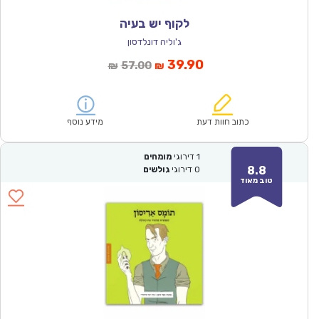
לקוף יש בעיה
ג'וליה דונלדסון
המחיר
המחיר
39.90
57.00
₪
₪
הנוכחי
המקורי
הוא:
היה:
₪57.00.
₪39.90.
כתוב חוות דעת
מידע נוסף
1
דירוגי
מומחים
8.8
0
דירוגי
גולשים
טוב מאוד