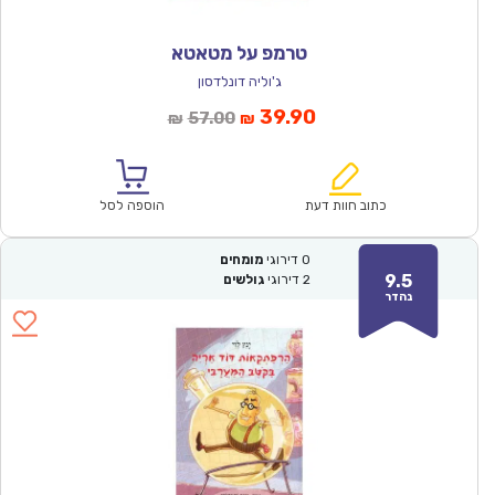
טרמפ על מטאטא
ג'וליה דונלדסון
המחיר
המחיר
39.90
57.00
₪
₪
הנוכחי
המקורי
הוא:
היה:
₪57.00.
₪39.90.
כתוב חוות דעת
הוספה לסל
0
דירוגי
מומחים
9.5
2
דירוגי
גולשים
נהדר