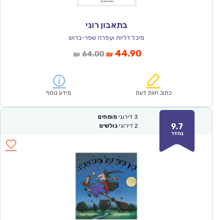
בתאבון רוני
מיכל דליות ועפרה שפר-ברוש
המחיר
המחיר
44.90
64.00
₪
₪
הנוכחי
המקורי
הוא:
היה:
₪64.00.
₪44.90.
כתוב חוות דעת
מידע נוסף
3
דירוגי
מומחים
9.7
2
דירוגי
גולשים
נהדר