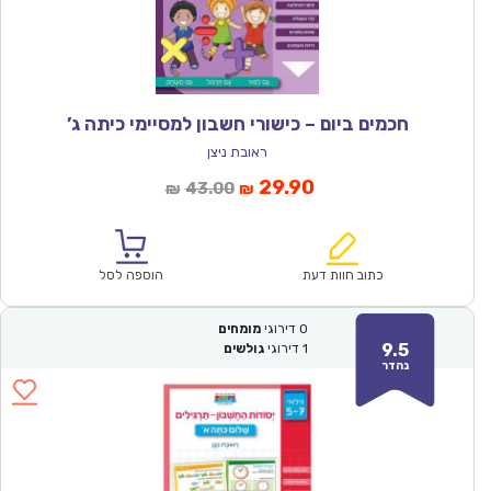
חכמים ביום – כישורי חשבון למסיימי כיתה ג’
ראובת ניצן
המחיר
המחיר
29.90
43.00
₪
₪
הנוכחי
המקורי
הוא:
היה:
₪43.00.
₪29.90.
כתוב חוות דעת
הוספה לסל
0
דירוגי
מומחים
9.5
1
דירוגי
גולשים
נהדר