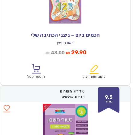
חכמים ביום – ניצני הכתיבה שלי
ראובת ניצן
המחיר
המחיר
29.90
43.00
₪
₪
הנוכחי
המקורי
הוא:
היה:
₪43.00.
₪29.90.
כתוב חוות דעת
הוספה לסל
0
דירוגי
מומחים
9.5
1
דירוגי
גולשים
נהדר