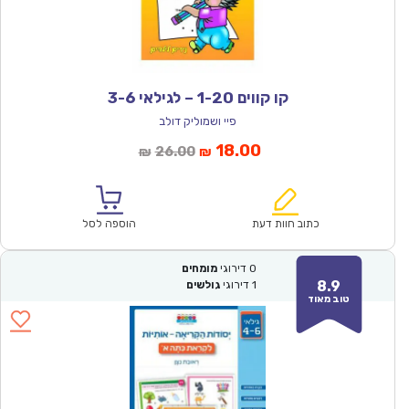
קו קווים 1-20 – לגילאי 3-6
פיי ושמוליק דולב
המחיר
המחיר
18.00
26.00
₪
₪
הנוכחי
המקורי
הוא:
היה:
₪26.00.
₪18.00.
כתוב חוות דעת
הוספה לסל
0
דירוגי
מומחים
8.9
1
דירוגי
גולשים
טוב מאוד