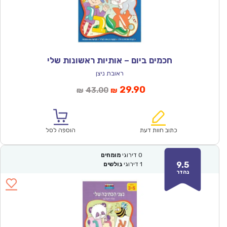
חכמים ביום – אותיות ראשונות שלי
ראובת ניצן
המחיר
המחיר
29.90
43.00
₪
₪
הנוכחי
המקורי
הוא:
היה:
₪43.00.
₪29.90.
כתוב חוות דעת
הוספה לסל
0
דירוגי
מומחים
9.5
1
דירוגי
גולשים
נהדר