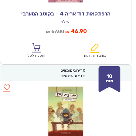
הרפתקאות דוד אריה 4 – בקוטב המערבי
ינץ לוי
המחיר
המחיר
46.90
67.00
₪
₪
הנוכחי
המקורי
הוא:
היה:
₪67.00.
₪46.90.
כתוב חוות דעת
הוספה לסל
0
דירוגי
מומחים
10
2
דירוגי
גולשים
מצוין