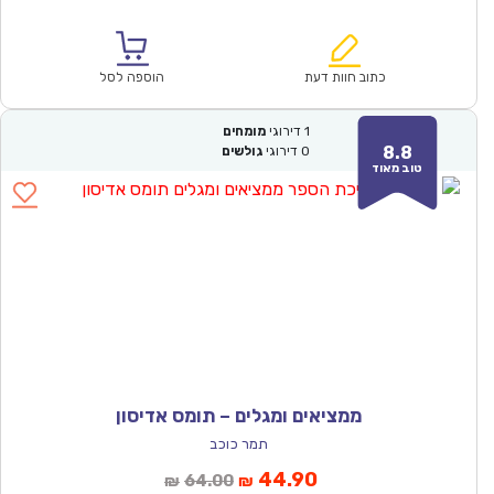
הנוכחי
המקורי
הוא:
היה:
₪64.00.
₪44.90.
כתוב חוות דעת
הוספה לסל
1
דירוגי
מומחים
8.8
0
דירוגי
גולשים
טוב מאוד
ממציאים ומגלים – תומס אדיסון
תמר כוכב
המחיר
המחיר
44.90
64.00
₪
₪