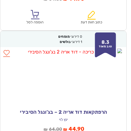
הנוכחי
המקורי
הוא:
היה:
₪64.00.
₪44.90.
כתוב חוות דעת
הוספה לסל
0
דירוגי
מומחים
8.3
1
דירוגי
גולשים
טוב מאוד
הרפתקאות דוד אריה 2 – בג’ונגל הסיבירי
ינץ לוי
המחיר
המחיר
44.90
64.00
₪
₪