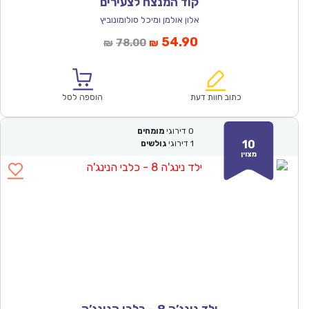
קוד המנצח לצעירים
אלון אולמן ומיכל סולומונוביץ
המחיר
המחיר
54.90
78.00
₪
₪
הנוכחי
המקורי
הוא:
היה:
₪78.00.
₪54.90.
כתוב חוות דעת
הוספה לסל
0
דירוגי
מומחים
10
1
דירוגי
גולשים
מצוין