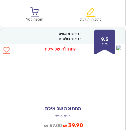
הנוכחי
המקורי
הוא:
היה:
₪64.00.
₪44.90.
כתוב חוות דעת
הוספה לסל
1
דירוגי
מומחים
9.5
1
דירוגי
גולשים
נהדר
החתולה של אילת
רינת הופר
המחיר
המחיר
39.90
57.00
₪
₪