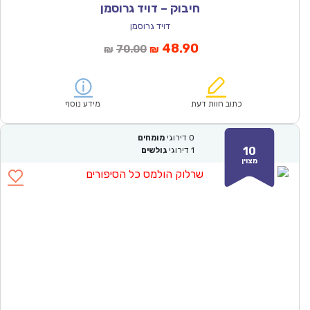
חיבוק – דויד גרוסמן
דויד גרוסמן
המחיר
המחיר
48.90
70.00
₪
₪
הנוכחי
המקורי
הוא:
היה:
₪70.00.
₪48.90.
כתוב חוות דעת
מידע נוסף
0
דירוגי
מומחים
10
1
דירוגי
גולשים
מצוין