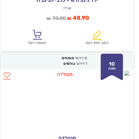
ילד נינג’ה 8 – כלבי הנינג’ה
אן דו
המחיר
המחיר
48.90
70.00
₪
₪
הנוכחי
המקורי
הוא:
היה:
₪70.00.
₪48.90.
כתוב חוות דעת
הוספה לסל
0
דירוגי
מומחים
10
1
דירוגי
גולשים
מצוין
מטילדה