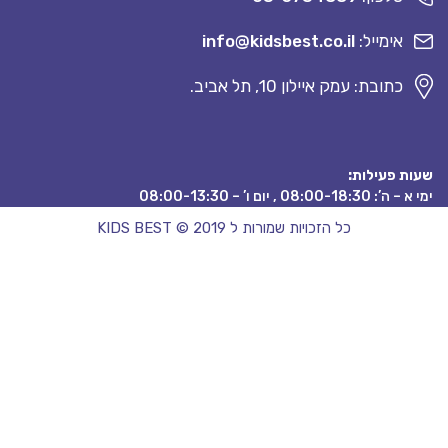
אימייל:
info@kidsbest.co.il
כתובת: עמק איילון 10, תל אביב.
 פעילות:
08:00 , יום ו’ – 08:00-13:30
כל הזכויות שמורות ל KIDS BEST © 2019