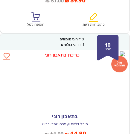
המחיר
המחיר
39.90
57.00
₪
₪
הנוכחי
המקורי
הוא:
היה:
₪57.00.
₪39.90.
כתוב חוות דעת
הוספה לסל
0
דירוגי
מומחים
10
1
דירוגי
גולשים
מצוין
בתאבון רוני
מיכל דליות ועפרה שפר-ברוש
המחיר
המחיר
44.90