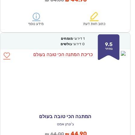
64.00
₪
₪
הנוכחי
המקורי
הוא:
היה:
₪64.00.
₪44.90.
כתוב חוות דעת
מידע נוסף
1
דירוגי
מומחים
9.5
0
דירוגי
גולשים
נהדר
המתנה הכי טובה בעולם
ג'ונתן אמט
המחיר
המחיר
44.90
64.00
₪
₪