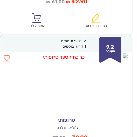
המחיר
המחיר
42.90
61.00
₪
₪
הנוכחי
המקורי
הוא:
היה:
₪61.00.
₪42.90.
כתוב חוות דעת
הוספה לסל
2
דירוגי
מומחים
9.2
1
דירוגי
גולשים
מעולה
טרופותי
ג'וליה דונלדסון