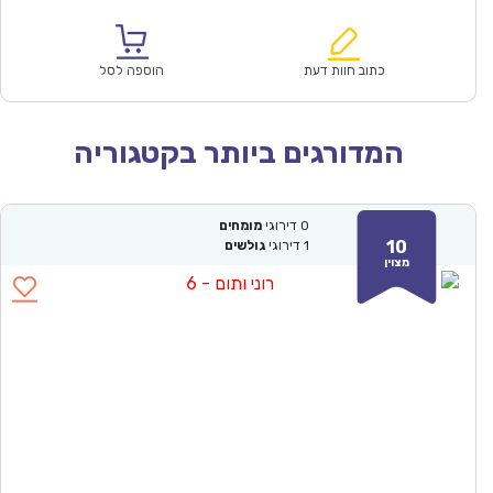
הנוכחי
המקורי
הוא:
היה:
₪57.00.
₪39.90.
כתוב חוות דעת
הוספה לסל
המדורגים ביותר בקטגוריה
0
דירוגי
מומחים
10
1
דירוגי
גולשים
מצוין