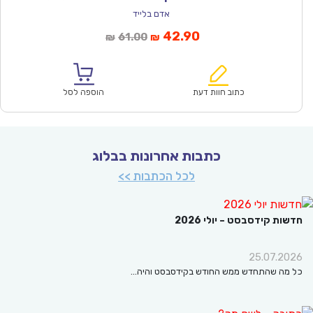
אדם בלייד
המחיר
המחיר
42.90
61.00
₪
₪
הנוכחי
המקורי
הוא:
היה:
₪61.00.
₪42.90.
כתוב חוות דעת
הוספה לסל
כתבות אחרונות בבלוג
לכל הכתבות >>
ת קידסבסט – יולי 2026
25.07.2
ה שהתחדש ממש החודש בקידסבסט והיה…