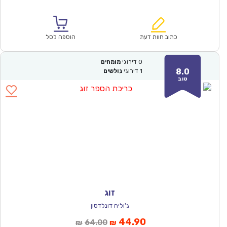
הנוכחי
המקורי
הוא:
היה:
₪64.00.
₪44.90.
כתוב חוות דעת
הוספה לסל
0
דירוגי
מומחים
8.0
1
דירוגי
גולשים
טוב
זוג
ג'וליה דונלדסון
המחיר
המחיר
44.90
64.00
₪
₪