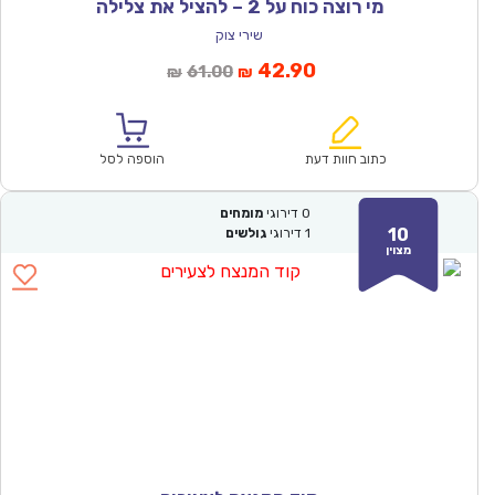
מי רוצה כוח על 2 – להציל את צלילה
שירי צוק
המחיר
המחיר
42.90
61.00
₪
₪
הנוכחי
המקורי
הוא:
היה:
₪61.00.
₪42.90.
כתוב חוות דעת
הוספה לסל
0
דירוגי
מומחים
10
1
דירוגי
גולשים
מצוין