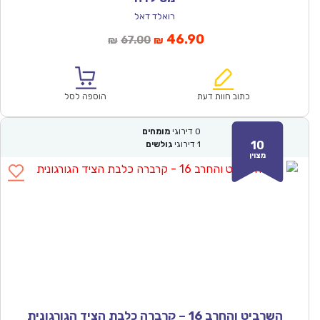
רואלד דאל
המחיר
המחיר
46.90
67.00
₪
₪
הנוכחי
המקורי
הוא:
היה:
₪67.00.
₪46.90.
כתוב חוות דעת
הוספה לסל
0
דירוגי
מומחים
10
1
דירוגי
גולשים
מצוין
השרביט והחרב 16 – קרברה כלבת הציד הגורגונית