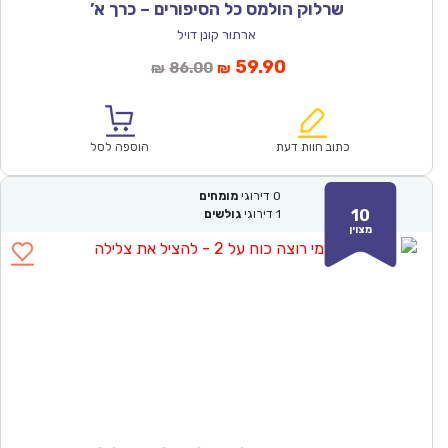
שרלוק הולמס כל הסיפורים – כרך א’
ארתור קונן דויל
המחיר
המחיר
59.90
86.00
₪
₪
הנוכחי
המקורי
הוא:
היה:
₪86.00.
₪59.90.
כתוב חוות דעת
הוספה לסל
0
דירוגי
מומחים
10
1
דירוגי
גולשים
מצוין