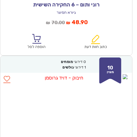
רוני ותום – 6 החקירה השישית
גיורא חמיצר
המחיר
המחיר
48.90
70.00
₪
₪
הנוכחי
המקורי
הוא:
היה:
₪70.00.
₪48.90.
כתוב חוות דעת
הוספה לסל
0
דירוגי
מומחים
10
1
דירוגי
גולשים
מצוין