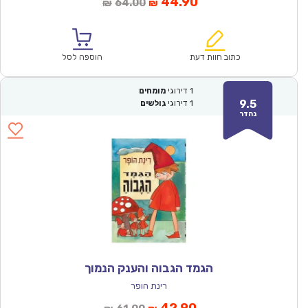
המחיר
המחיר
44.90
64.00
₪
₪
הנוכחי
המקורי
הוא:
היה:
₪64.00.
₪44.90.
כתוב חוות דעת
הוספה לסל
1
דירוגי
מומחים
9.5
1
דירוגי
גולשים
נהדר
הגמד הגבוה והענק הנמוך
רינת הופר
המחיר
המחיר