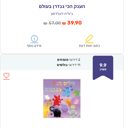
הענק הכי גנדרן בעולם
ג'וליה דונלדסון
המחיר
המחיר
39.90
57.00
₪
₪
הנוכחי
המקורי
הוא:
היה:
₪57.00.
₪39.90.
כתוב חוות דעת
מידע נוסף
2
דירוגי
מומחים
9.9
11
דירוגי
גולשים
מצוין