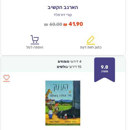
הארנב הקשיב
קורי דורפלד
המחיר
המחיר
41.90
60.00
₪
₪
הנוכחי
המקורי
הוא:
היה:
₪60.00.
₪41.90.
כתוב חוות דעת
הוספה לסל
4
דירוגי
מומחים
9.8
15
דירוגי
גולשים
מצוין