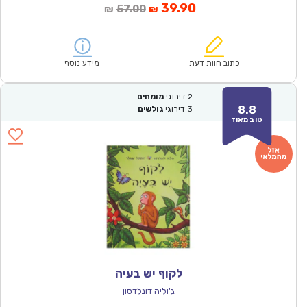
המחיר
המחיר
39.90
57.00
₪
₪
הנוכחי
המקורי
הוא:
היה:
₪57.00.
₪39.90.
כתוב חוות דעת
מידע נוסף
2
דירוגי
מומחים
8.8
3
דירוגי
גולשים
טוב מאוד
לקוף יש בעיה
ג'וליה דונלדסון