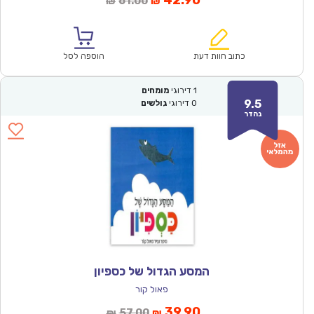
42.90
61.00
₪
₪
הנוכחי
המקורי
הוא:
היה:
₪61.00.
₪42.90.
כתוב חוות דעת
הוספה לסל
1
דירוגי
מומחים
9.5
0
דירוגי
גולשים
נהדר
המסע הגדול של כספיון
פאול קור
המחיר
המחיר
39.90
57.00
₪
₪