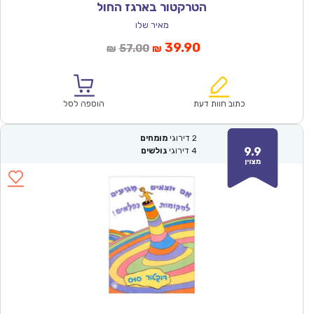
הטרקטור בארגז החול
מאיר שלו
המחיר
המחיר
39.90
57.00
₪
₪
הנוכחי
המקורי
הוא:
היה:
₪57.00.
₪39.90.
כתוב חוות דעת
הוספה לסל
2
דירוגי
מומחים
9.9
4
דירוגי
גולשים
מצוין