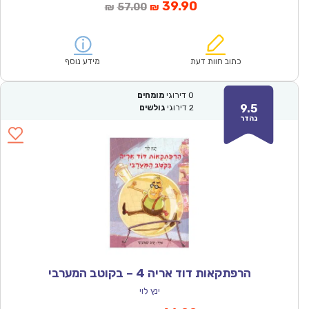
המחיר
המחיר
39.90
57.00
₪
₪
הנוכחי
המקורי
הוא:
היה:
₪57.00.
₪39.90.
כתוב חוות דעת
מידע נוסף
0
דירוגי
מומחים
9.5
2
דירוגי
גולשים
נהדר
הרפתקאות דוד אריה 4 – בקוטב המערבי
ינץ לוי