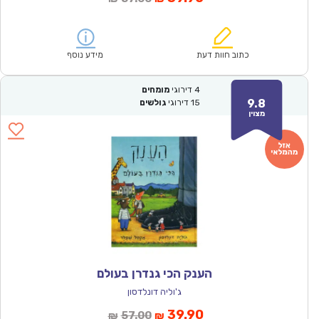
הנוכחי
המקורי
הוא:
היה:
₪57.00.
₪39.90.
כתוב חוות דעת
מידע נוסף
4
דירוגי
מומחים
9.8
15
דירוגי
גולשים
מצוין
הענק הכי גנדרן בעולם
ג'וליה דונלדסון
המחיר
המחיר
39.90
57.00
₪
₪