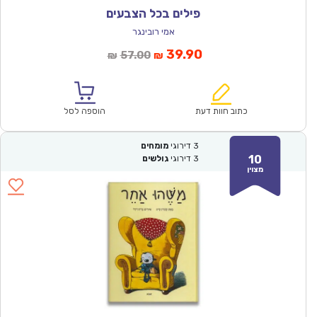
פילים בכל הצבעים
אמי רובינגר
המחיר
המחיר
39.90
57.00
₪
₪
הנוכחי
המקורי
הוא:
היה:
₪57.00.
₪39.90.
כתוב חוות דעת
הוספה לסל
3
דירוגי
מומחים
10
3
דירוגי
גולשים
מצוין