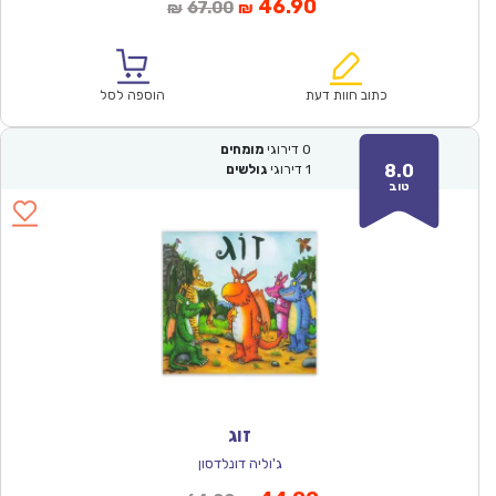
המחיר
המחיר
46.90
67.00
₪
₪
הנוכחי
המקורי
הוא:
היה:
₪67.00.
₪46.90.
כתוב חוות דעת
הוספה לסל
0
דירוגי
מומחים
8.0
1
דירוגי
גולשים
טוב
זוג
ג'וליה דונלדסון