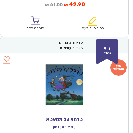
המחיר
המחיר
42.90
61.00
₪
₪
הנוכחי
המקורי
הוא:
היה:
₪61.00.
₪42.90.
כתוב חוות דעת
הוספה לסל
3
דירוגי
מומחים
9.7
2
דירוגי
גולשים
נהדר
טרמפ על מטאטא
ג'וליה דונלדסון