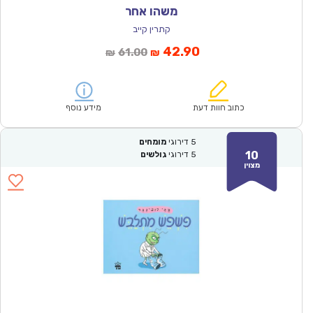
משהו אחר
קתרין קייב
המחיר
המחיר
42.90
61.00
₪
₪
הנוכחי
המקורי
הוא:
היה:
₪61.00.
₪42.90.
כתוב חוות דעת
מידע נוסף
5
דירוגי
מומחים
10
5
דירוגי
גולשים
מצוין