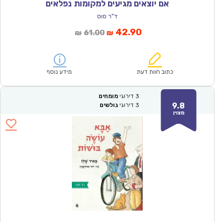
אם יוצאים מגיעים למקומות נפלאים
ד"ר סוס
המחיר
המחיר
42.90
61.00
₪
₪
הנוכחי
המקורי
הוא:
היה:
₪61.00.
₪42.90.
כתוב חוות דעת
מידע נוסף
3
דירוגי
מומחים
9.8
3
דירוגי
גולשים
מצוין