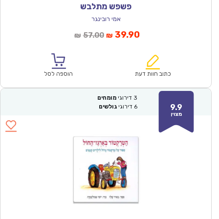
פשפש מתלבש
אמי רובינגר
המחיר
המחיר
39.90
57.00
₪
₪
הנוכחי
המקורי
הוא:
היה:
₪57.00.
₪39.90.
כתוב חוות דעת
הוספה לסל
3
דירוגי
מומחים
9.9
6
דירוגי
גולשים
מצוין