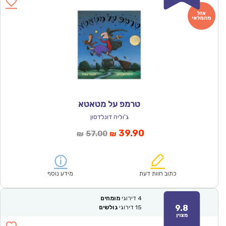
טרמפ על מטאטא
ג'וליה דונלדסון
המחיר
המחיר
39.90
57.00
₪
₪
הנוכחי
המקורי
הוא:
היה:
₪57.00.
₪39.90.
כתוב חוות דעת
מידע נוסף
4
דירוגי
מומחים
9.8
15
דירוגי
גולשים
מצוין