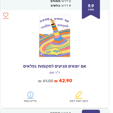
2
דירוגי
מומחים
9.9
4
דירוגי
גולשים
מצוין
אם יוצאים מגיעים למקומות נפלאים
ד"ר סוס
המחיר
המחיר
42.90
61.00
₪
₪
הנוכחי
המקורי
הוא:
היה:
₪61.00.
₪42.90.
כתוב חוות דעת
מידע נוסף