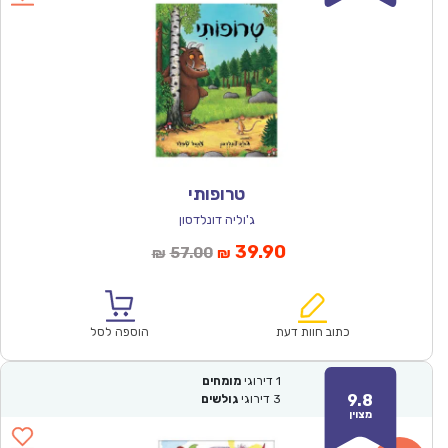
טרופותי
ג'וליה דונלדסון
המחיר
המחיר
39.90
57.00
₪
₪
הנוכחי
המקורי
הוא:
היה:
₪57.00.
₪39.90.
כתוב חוות דעת
הוספה לסל
1
דירוגי
מומחים
9.8
3
דירוגי
גולשים
מצוין