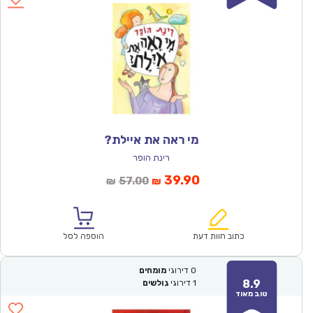
מי ראה את איילת?
רינת הופר
המחיר
המחיר
39.90
57.00
₪
₪
הנוכחי
המקורי
הוא:
היה:
₪57.00.
₪39.90.
כתוב חוות דעת
הוספה לסל
0
דירוגי
מומחים
8.9
1
דירוגי
גולשים
טוב מאוד