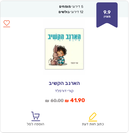
5
דירוגי
מומחים
9.9
12
דירוגי
גולשים
מצוין
הארנב הקשיב
קורי דורפלד
המחיר
המחיר
41.90
60.00
₪
₪
הנוכחי
המקורי
הוא:
היה:
₪60.00.
₪41.90.
כתוב חוות דעת
הוספה לסל