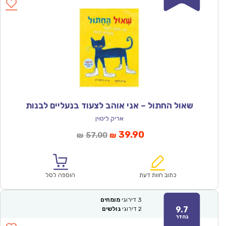
שאול החתול – אני אוהב לצעוד בנעליים לבנות
אריק ליטוין
המחיר
המחיר
39.90
57.00
₪
₪
הנוכחי
המקורי
הוא:
היה:
₪57.00.
₪39.90.
כתוב חוות דעת
הוספה לסל
3
דירוגי
מומחים
9.7
2
דירוגי
גולשים
נהדר