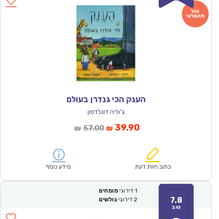
הענק הכי גנדרן בעולם
ג'וליה דונלדסון
המחיר
המחיר
39.90
57.00
₪
₪
הנוכחי
המקורי
הוא:
היה:
₪57.00.
₪39.90.
כתוב חוות דעת
מידע נוסף
1
דירוגי
מומחים
7.8
2
דירוגי
גולשים
טוב