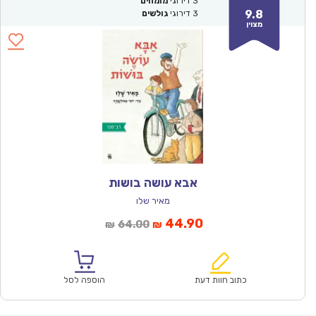
3
דירוגי
מומחים
9.8
3
דירוגי
גולשים
מצוין
אבא עושה בושות
מאיר שלו
המחיר
המחיר
44.90
64.00
₪
₪
הנוכחי
המקורי
הוא:
היה:
₪64.00.
₪44.90.
כתוב חוות דעת
הוספה לסל