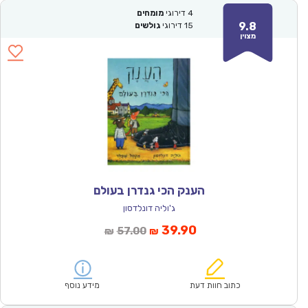
4
דירוגי
מומחים
9.8
15
דירוגי
גולשים
מצוין
הענק הכי גנדרן בעולם
ג'וליה דונלדסון
המחיר
המחיר
39.90
57.00
₪
₪
הנוכחי
המקורי
הוא:
היה:
₪57.00.
₪39.90.
כתוב חוות דעת
מידע נוסף