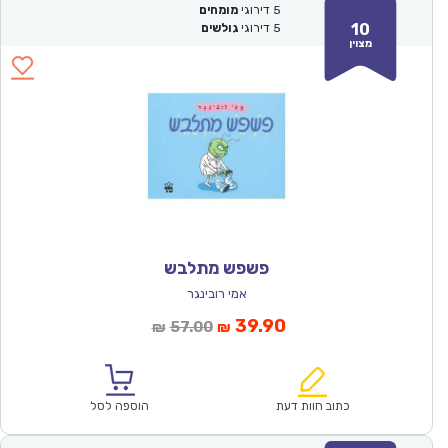
5
דירוגי
מומחים
10
5
דירוגי
גולשים
מצוין
פשפש מתלבש
אמי רובינגר
המחיר
המחיר
39.90
57.00
₪
₪
הנוכחי
המקורי
הוא:
היה:
₪57.00.
₪39.90.
כתוב חוות דעת
הוספה לסל