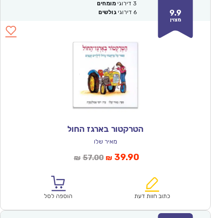
3
דירוגי
מומחים
9.9
6
דירוגי
גולשים
מצוין
הטרקטור בארגז החול
מאיר שלו
המחיר
המחיר
39.90
57.00
₪
₪
הנוכחי
המקורי
הוא:
היה:
₪57.00.
₪39.90.
כתוב חוות דעת
הוספה לסל