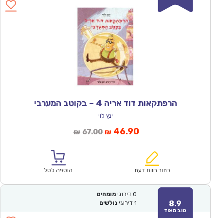
הרפתקאות דוד אריה 4 – בקוטב המערבי
ינץ לוי
המחיר
המחיר
46.90
67.00
₪
₪
הנוכחי
המקורי
הוא:
היה:
₪67.00.
₪46.90.
כתוב חוות דעת
הוספה לסל
0
דירוגי
מומחים
8.9
1
דירוגי
גולשים
טוב מאוד