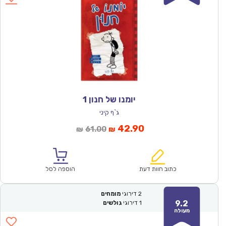
יומנו של חנון 1
ג`ף קיני
המחיר
המחיר
42.90
61.00
₪
₪
הנוכחי
המקורי
הוא:
היה:
₪61.00.
₪42.90.
כתוב חוות דעת
הוספה לסל
2
דירוגי
מומחים
9.2
1
דירוגי
גולשים
מעולה