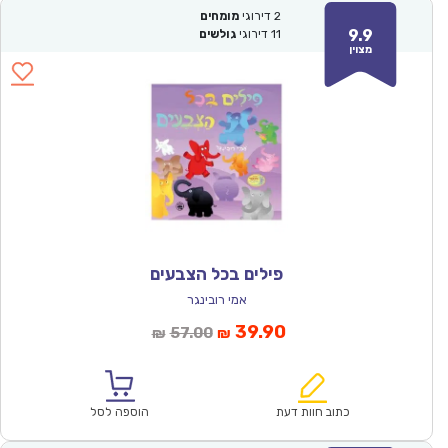
2
דירוגי
מומחים
9.9
11
דירוגי
גולשים
מצוין
פילים בכל הצבעים
אמי רובינגר
המחיר
המחיר
39.90
57.00
₪
₪
הנוכחי
המקורי
הוא:
היה:
₪57.00.
₪39.90.
כתוב חוות דעת
הוספה לסל