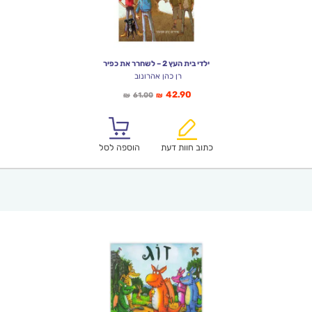
ילדי בית העץ 2 – לשחרר את כפיר
רן כהן אהרונוב
המחיר
המחיר
42.90
61.00
₪
₪
הנוכחי
המקורי
הוא:
היה:
₪61.00.
₪42.90.
כתוב חוות דעת
הוספה לסל