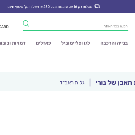
משלוח רק 16 ₪. הזמנות מעל 250 ₪ משלוח נק’ איסוף חינם
Products
 CARD
search
בנייה והרכבה
לגו ופליימוביל
פאזלים
דמויות ובובו
האבן של נורי
|
גלית ראב״ד