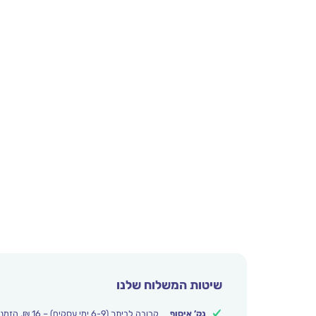
שיטות המשלוח שלנו
נק’ איסוף
קרובה לביתך (6-9 ימי עסקים) – 16 ₪. הזמנות מעל 250 ₪ משלוח חינם.