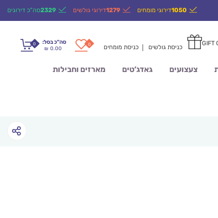
1050
דירוגי מומחים
1279
דירוגי גולשים
2329
סה"כ דירוגים
סה"כ בסל:
GIFT
0
0
כניסת גולשים
כניסת מומחים
0.00
₪
ת
צעצועים
גאדג’טים
מארזים וחבילות