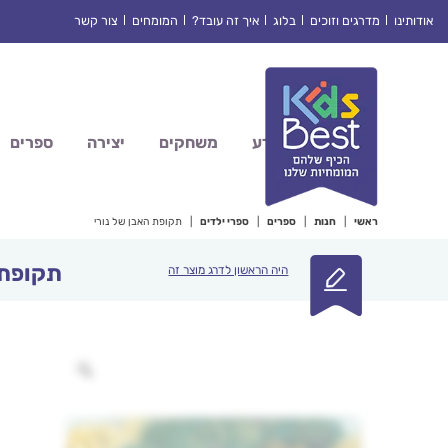
Ski
אודותינו
מדרגים וזוכים
בלוג
איך זה עובד?
המומחים
צור קשר
t
conten
מדע
משחקים
יצירה
ספרים
ראשי
|
חנות
|
ספרים
|
ספרי ילדים
|
תקופת האבן של נורי
תקופת 
היה הראשון לדרג מוצר זה