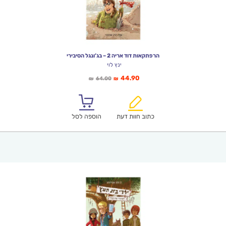
הרפתקאות דוד אריה 2 – בג’ונגל הסיבירי
ינץ לוי
המחיר
המחיר
44.90
64.00
₪
₪
הנוכחי
המקורי
הוא:
היה:
₪64.00.
₪44.90.
כתוב חוות דעת
הוספה לסל