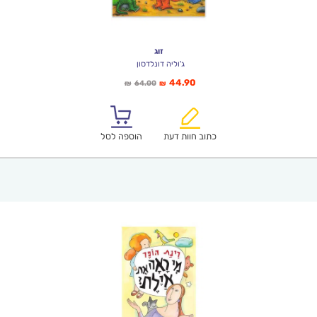
זוג
ג'וליה דונלדסון
המחיר
המחיר
44.90
64.00
₪
₪
הנוכחי
המקורי
הוא:
היה:
₪64.00.
₪44.90.
כתוב חוות דעת
הוספה לסל