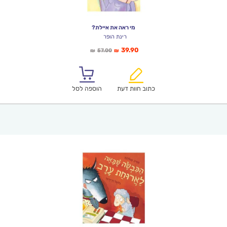
מי ראה את איילת?
רינת הופר
המחיר
המחיר
39.90
57.00
₪
₪
הנוכחי
המקורי
הוא:
היה:
₪57.00.
₪39.90.
כתוב חוות דעת
הוספה לסל